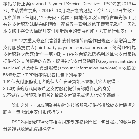
務指令修正案(revised Payment Service Directives, PSD2)於2013年
7月由執委會提出，2015年10月歐洲議會通過，今年1月12日生效，
預期英國、保加利亞、丹麥、德國、奧地利以及法國將會率先修正原
有的支付服務法制完成轉換。產業界一致對於修正案表示歡迎，因為
本次修正將會大幅提升支付創新應用的發展可能，尤其是行動支付。
PSD2之重大修正包含針對支付服務的內容作出修正，新增第三方
支付服務提供人(third party payment service provider，簡稱TPP)為
支付服務之內容(附件一第7項)。TPP的內涵為透過對於其它支付服務
提供者的支付帳戶的存取，提供包含支付發動服務(payment initiation
services)以及帳戶資訊服務(account information services)。依照第
58條規定，TPP服務提供者具備下列義務：
1.確保支付服務使用者的個人化安全資訊不會被其它人取得。
2.以明確的方式向帳戶之支付服務提供者認證自己的身分。
3.不儲存支付服務使用者的敏感支付資訊或個人化安全憑證。
除此之外，PSD2明確將純粹的技術服務提供者排除於支付機構之
範圍，無需適用支付服務指令。
PSD2亦授權EBA發布相關規定制定技術門檻，包含強力的客戶身
分認證以及通訊資訊標準。