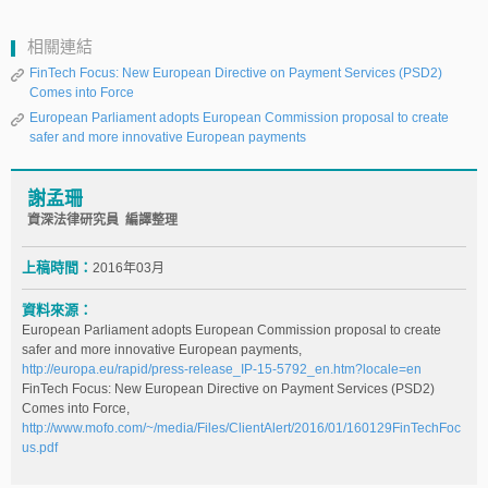
相關連結
FinTech Focus: New European Directive on Payment Services (PSD2)
Comes into Force
European Parliament adopts European Commission proposal to create
safer and more innovative European payments
謝孟珊
資深法律研究員 編譯整理
上稿時間：
2016年03月
資料來源：
European Parliament adopts European Commission proposal to create
safer and more innovative European payments,
http://europa.eu/rapid/press-release_IP-15-5792_en.htm?locale=en
FinTech Focus: New European Directive on Payment Services (PSD2)
Comes into Force,
http://www.mofo.com/~/media/Files/ClientAlert/2016/01/160129FinTechFoc
us.pdf