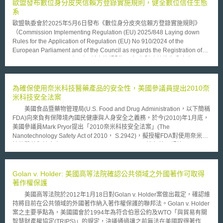
陳述或聲明的方式（包括提供明知或應知悉為偽造、假造、虛構、或詐欺性
歐盟發布數位身分皮夾信賴方登錄實施規則，健全數位信任生態
陳述或聲明的文件予以他人），自資料當事人取得或使其揭露個人相關資
系
料。 該草案亦要求Data Broker建置及提供相關程序、方式與管道，以
歐盟執委會於2025年5月6日發布《數位身分皮夾信賴方登錄實施規則》
供資料當事人進行下列事項： 1.檢視與確認其個人相關資料（除非為辨識個
（Commission Implementing Regulation (EU) 2025/848 Laying down
人為目的的姓名或住址）正確性（但有其他排除規定）。 2.更正「公共紀錄
Rules for the Application of Regulation (EU) No 910/2024 of the
資訊」（Public Record Information）與「非公共資訊」（Non-public
European Parliament and of the Council as regards the Registration of
Information） 3.表達其個人相關資料被使用的時機與偏好。例如在符合一定
Wallet-Relying Parties）（下稱實施規則），旨在幫助數位身分皮夾
條件下，資料當事人得以「選擇退出」（Opt Out）其資料被Data Broker蒐
（Digital Identity Wallet）用戶確保其身分資料傳輸至可信賴對象，且傳輸
集或以行銷為目的而販售。 於此同時，加州參議院亦已於2014年5月通
之資料並未超過預期用途。 實施規則規範重點如下： （1）建置及維運登錄
過S.B. 1348：Data Brokers的草案，該草案要求資料當事人擁有檢視Data
資料庫：會員國應建置皮夾信賴方(wallet-relying party)登錄資料庫，並指
為確保使用奈米科技醫藥產品的安全性，美國參議員提出2010奈
Broker所持有的資料，並得要求其於刪除提出後10天內永久刪除；當資料一
定登錄管理員負責管理及維運。 （2）訂定登錄政策及程序：會員國應訂定
米科技安全法案
經刪除，該Data Broker不得再行轉發或是將其資料販售給第三人。加州參
登錄政策，內容須涵蓋皮夾信賴方註冊時之身分識別及核實程序、登錄程序
議院並提案，該法案通過後將涵蓋適用至2015年1月1日所蒐集的資料，且
美國食品暨藥物管理局(U.S. Food and Drug Administration，以下簡稱
所需配套文件及佐證資料、用以確認皮夾信賴方提供資訊正確之真實來源、
個人於Data Broker每次違反時得提出$1,000美元的損害賠償訴訟（律師費
FDA)向來負有保障境內國民健康與人身安全之義務，於今(2010)年1月底，
皮夾信賴方之救濟機制、驗證已註冊信賴方身分之規則及程序，並盡可能採
外加）。雖然該草案受到隱私權保護團體的支持，卻受到加州商會
美國參議員Mark Pryor提出「2010奈米科技安全法案」(The
自動化流程。 （3）申請登錄所需資訊：皮夾信賴方申請登錄時應提供之資
（California Chamber of Commerce）與直銷聯盟（Direct Marketing
Nanotechnology Safety Act of 2010， S.2942)，擬授權FDA對使用奈米科
訊，包括與官方身分紀錄一致之姓名或組織名稱、身分識別資料（如國民身
Association）的反對。加州在Data Broker的立法規範上是否能超前聯邦的
技的醫藥與健康產品(medical and health products)進行管理規範。
分識別碼、商業登記號碼、加值營業稅號、歐盟經濟營運者註冊及識別碼
進度，讓我們拭目以待吧。
「2010奈米科技安全法案」規劃將在聯邦食品、藥物與化妝品管理法
（Economic Operator Registration and Identification Number））、地
(Federal Food, Drug and Cosmetic Act)的第十章中加入第1101節「奈米科
址、聯絡資訊、服務類型描述、針對各項預期用途擬請求之資料清單、是否
技研究計畫」 (Nanotechnology Program)，透過設置研究計畫對FDA管轄
Golan v. Holder: 美國高等法院確認公共領域之外國著作可取得
為公務機關等。 （4）簽發相關憑證：會員國應授權至少1家憑證機構簽發
範圍內的產品展開調查，藉由研究進一步了解奈米材料對於生物體的作用與
著作權保護
皮夾信賴方存取憑證（access certificate），以確認皮夾信賴方之身分。會
影響，經由對奈米材料毒性的認識，歸納出原則性規範，並將奈米材料依照
員國另得授權憑證機構簽發皮夾信賴方登錄憑證（registration
美國高等法院於2012年1月18日對Golan v. Holder案做出裁定，確認維
等級劃分，建立以科學證據為基礎的資料庫，同時於內部單位設置奈米材料
certificate），以證明皮夾信賴方所取得之資料未超過預期用途。 （5）暫停
持將目前在公共領域的外國著作納入著作權保護的聯邦法。Golan v. Holder
專家以供諮詢，故為利於日後收集相關科學證據資料作為資料庫之用，協助
或取消登錄資格事由：若有登錄資訊不實、違反登錄政策、請求資料超過預
案之主要爭點為，美國國會於1994年為符合伯恩公約及WTO「與貿易有關
管理規範上可供參考與遵循之依據，FDA將研究與分析奈米材料係如何被人
期用途等情事，將暫停或取消皮夾信賴方登錄資格。 （6）紀錄保存年限：
智慧財產權協定(TRIPS)」的規定，決議通過讓之前無法在美國取得著作權