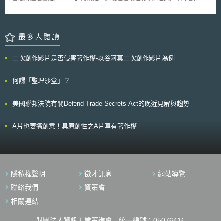
體吸收，以及如何設計奈米材料使其得以運載對抗癌症之藥物以消除腫瘤，
登錄及憑證簽發紀錄應保存10年。 此實施規則已於2025年5月27日生效，
保護的外國著作可以回溯取得美國著作權，一夕之間近上百萬件於1923年
抑或是植入骨骼的奈米級組織是如何強化關節並減少不必要的感染等，未來
將於2026年12月24日施行。
至1989年之間在國外發表的著作在美國不再屬於公共領域，包括了許多經
本法案若順利通過，FDA將對於使用奈米材料之醫藥品、醫療器材與食品添
典的電影，名畫及交響樂等，這個法案引起了許多樂團指揮家、表演者、老
加劑進行規範。 美國參議員Pryor再度重申，FDA需要相當之資源與經
師、電影檔案保管者及電影發行商等人士的不滿，因為他們將無法像之前一
最多人閱讀
費建立以科學證據為基礎的規範體系架構，確保以奈米材料為成分的醫藥健
樣無限制的使用這些著作。 美國聯邦地區法院於2009年曾判定認為恢
康產品係安全有效，若無相關研究提供完善證據資料，將無從檢驗含有奈米
復屬於公共領域的外國著作的著作權違反了保障言論自由的美國憲法增修條
材料的醫藥健康產品，也將無從保障國民之健康安全，故未來期望此一法案
二次創作影片是否侵害著作權-以谷阿莫二次創作影片為例
文第一條，但高等法院以6：2的多數意見認為，恢復公共領域的外國著作的
之通過將授權FDA投入管理規範體系之建置，亦將有助於實踐以奈米科技改
著作權保護並不違反憲法修文第一條及憲法下的著作權條款。身為著作權擁
善人類健康與降低醫療成本之理想。
有者，這個裁定對電影與音樂業者可以說是場勝戰，但對Google建立電子
何謂「監理沙盒」？
圖書館的計畫則將是個挑戰，Google表示這將使他們無法把近一千五百萬
冊書籍的內容公開在網路上提供，並且也會影響到他們已完成電子化的上百
美國聯邦法院有關Defend Trade Secrets Act的晚近見解與趨勢
萬冊書籍的使用。
A片也要搞創意！具原創性之A片享有著作權
隱私權聲明
徵才訊息
網站導覽
聯絡我們
資策會
相關連結
財團法人資訊工業策進會 統一編號：05076416