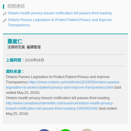
相關連結
Ontario health privacy breach notification bill passes third reading
Ontario Passes Legislation to Protect Patient Privacy and Improve
Transparency
蕭崴仁
法律研究員 編譯整理
上稿時間：
2016年06月
資料來源：
Ontario Passes Legislation to Protect Patient Privacy and Improve
Transparency
https://news.ontario.ca/mohltc/en/2016/05/ontario-passes-
legislation-to-protect-patient-privacy-and-improve-transparency.html
(last
visited May.25, 2016)
Ontario health privacy breach notification bill passes third reading
http://www.canadianunderwriter.ca/insurance/ontario-health-privacy-
breach-notification-bill-passes-third-reading-1004091046/
(last visited
May.25, 2016)