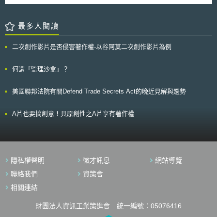
Improvement Amendments, CLIA）[2]》之規範，施行臨床實驗室的品質管
具有不可抗力事由，而是具有正當理由，若因此而喪失專利權，顯非專利法
手冊架構可分為九個章節，重要章節包含：碳封存資源概述、碳封存開發生
理。臨床實驗室於通過CLIA認證後，即可將開發的LDTs進行臨床應用。
保護專利權人之意旨，故此次修正亦放寬申請回復原狀之事由，以保障專利
命週期、評估階段開發、風險管理、商業化、以及提供具體建議予決策者或
然而，1976年迄今，LDTs的發展已經有許多的變化，運作LDTs的實驗
權人之權益。 針對外文本提出申請取得申請日部分，現行 專利法第２
私營部門。 由於CCUS涉及複雜管理及營運模式，IEA為決策者確立五個總
最多人閱讀
室往往獨立於醫療服務機構（Healthcare Delivery Entity）之外，而依賴於
５條第４項 規定，專利申請案允許申請人先以外文說明書提出申請，嗣後
體行動，簡述如下：（1）識別封存資源並提供必要資料：現有的地質資料
許多高科技的儀器、軟體來產生結果及解釋，增加了許多以往沒有的風險；
再補中文說明書，而專利法對於外文說明書之語文種類並無任何限制，以致
是寶貴的起點，政府可以將現有資料數位化並建置資料庫，便於私部門獲取
其商業模式也已經大幅的改變，已經大量製造、用於直接的臨床診斷決策上
二次創作影片是否侵害著作權-以谷阿莫二次創作影片為例
外文本種類繁多，是否與中文譯本相符，認定上有困難。智慧局這次修正，
資訊。（2）確保法律與管制框架符合CCUS需求：政府應全面盤點既有法
[3]。因此，美國FDA認為有必要引進一個全面性的監管架構管理LDTs，而
研擬作適當限制，但是與會人員有不同意見，智慧局將再通盤考量。
制體系是否到位，並應解決下列幾個關鍵問題：碳封存特定責任與風險、建
非像過去一樣，將其排除於《聯邦食品藥物與化妝法》的管理之外。 貳、
立明確與適當的許可流程、地下孔隙空間的所有權、案場管理要求（如監
何謂「監理沙盒」？
重點說明 FDA近年來加強基因檢驗風險監管之具體行動，包括LDTs監
控、關閉等）。（3）制定支持碳封存的政策：如將CCUS納入國家能源及
管架構之研擬以及加強實務取締，以保障病人的權益。 一、LDTs監管架構
氣候計畫、制定CCUS路線圖以協調發展策略、進行全面資源評估、制定獎
指引草案 美國FDA曾於2014年公布兩項指導文件，分別為「實驗室自
美國聯邦法院有關Defend Trade Secrets Act的晚近見解與趨勢
勵措施（如獎勵資金、稅收抵免、可交易的憑證、鼓勵降低成本的創新計
行研發檢驗方法監管架構指引草案[4]」以及「實驗室自行研發檢驗技術須執
畫、風險緩解措施、碳定價等）。（4）支持先驅者並促進投資：產業先驅
行通知上市與不良事件通報之草案[5]」（以下統稱LDTs監管架構指引草
者時常面臨發展尚未成熟的開發環境或法制體系，因此建議政府得給予先驅
A片也要搞創意！具原創性之A片享有著作權
案）。LDTs監管架構指引草案希望提升LDTs的規管密度，並規劃將LDTs分
者特定的獎勵措施。（5）支持發展CCUS的技術、專業能力：鼓勵石化與
為數個不同的類別，依據其風險程度的高低，分別要求其進行包含取得上市
天然氣產業朝向CCUS轉型，如提供相關知識並培養相關技術，支持持續就
前許可、符合品質系統規範等不同程度之要求。 該指引草案公布後，
業並避免人才流失等。
受到各臨床實驗室、醫療單位、病人與傳統體外診斷試劑製造商、政府部門
等熱烈討論。特別是業界擔憂監管密度的提高，會扼殺臨床實驗室的創新意
願，使得實驗檢驗技術、方法與應用停滯，並耗費大量的人力與金錢成本。
隱私權聲明
徵才訊息
網站導覽
美國FDA最後於2017年1月13日說明，短期內不會執行該指引草案內
聯絡我們
資策會
容，但會尋求更加全面的立法解決方案[6]。歸納各界對指引草案之看法，顯
示對LDTs的額外監督是必要的，但對於如何監管則有不同看法，未來主管
相關連結
機關應基於下列原則，提出符合科學證據、經濟效益並兼顧臨床安全性之管
理方案，重點摘述如下： （一）以風險等級為基礎，並分階段實施監督
財團法人資訊工業策進會 統一編號：05076416
之後的四年內將分階段要求LDTs逐步進行上市前審查，第一年實驗室