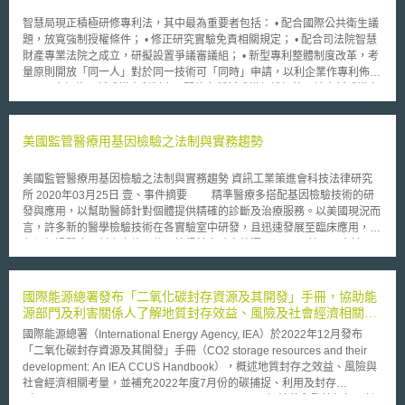
智慧局現正積極研修專利法，其中最為重要者包括： • 配合國際公共衛生議
題，放寬強制授權條件； • 修正研究實驗免責相關規定； • 配合司法院智慧
財產專業法院之成立，研擬設置爭議審議組； • 新型專利整體制度改革，考
量原則開放「同一人」對於同一技術可「同時」申請，以利企業作專利佈
局； • 大幅修正新式樣專利制度，開放多種新式樣保護標的，擴大新式樣專
利保護範圍，以期帶動台灣文化創意及工業設計產業發展。 由於專利
法這次修正為通盤修正，故智慧局刻正召開多場公聽會，參考各界意見及參
酌國際立法趨勢為整體思考，以期建立更完善之專利制度。其中，針對新型
美國監管醫療用基因檢驗之法制與實務趨勢
專利制度之整體政策、專利年費逾越繳納期限產生失權後之救濟制度、以及
以外文本提出申請取得申請日等三項議題，智財局已於 7 月 18 日 召開公聽
美國監管醫療用基因檢驗之法制與實務趨勢 資訊工業策進會科技法律研究
會，聽取各界意見，尋求共識。 在新型專利整體制度改革部分，智慧
所 2020年03月25日 壹、事件摘要 精準醫療多搭配基因檢驗技術的研
局擬考量原則開放「同一人」對於同一技術可「同時」申請，以提供更多權
發與應用，以幫助醫師針對個體提供精確的診斷及治療服務。以美國現況而
益保障，以利企業作專利佈局。因此，企業一方面可取新型形式審查之便利
言，許多新的醫學檢驗技術在各實驗室中研發，且迅速發展至臨床應用，但
領證，一方面也可取發明專利實體審查權利較穩定，而且二者前後接續。
必須經過醫療器材上市許可後，始得於實驗室外運用。 美國國會於
有關專利權人逾越年費繳納期限產生專利權消滅後之救濟制度，依現行
1976年修正《聯邦食品藥物與化妝法（Federal Food, Drug, and Cosmetic
專利法第８２條 規定，發明專利第二年以後之年費，未於應繳納專利年費
Act）》後，將「體外診斷醫療器材」納入醫療器材的規範，同年美國食品
之期間內繳費者，得於期滿六個月內補繳之，但其年費應按規定之年費加倍
藥物管理署（Food and Drug Administration, FDA）便宣佈對實驗室自行研
國際能源總署發布「二氧化碳封存資源及其開發」手冊，協助能
繳納。根據前開規定，專利權人超過年費繳納期限，得於到期後六個月內加
發之檢驗技術（Laboratory Developed Tests, LDTs）行使「自由裁量權」
源部門及利害關係人了解地質封存效益、風險及社會經濟相關考
倍補繳年費，但專利權人超過一日與超過五個月，同樣都須加倍補繳，二者
（Enforcement Discretion），排除於《聯邦食品藥物與化妝法》的管理之
量
顯然有所失衡，因此，這次修法預備採取比率加繳制度，也就是說，依照超
國際能源總署（International Energy Agency, IEA）於2022年12月發布
外，讓實驗室內LDTs的應用可享較為寬鬆的空間[1] 。 換句話說，由於
過的期限多寡，比率補繳，並非一率加倍補繳。 另外，超過六個月補
「二氧化碳封存資源及其開發」手冊（CO2 storage resources and their
典型之LDTs僅為實驗室內部使用，且測試方式簡易，需求量亦不高，可由
繳期後，依照現行 專利法第６６條第３款 規定，專利權當然消滅，只有在
development: An IEA CCUS Handbook），概述地質封存之效益、風險與
「醫療保險與醫療補助服務中心」（The Center for Medicare & Medicaid
專利權人超過期限未繳年費是因具有不可抗力事由時，才能依 專利法第１
社會經濟相關考量，並補充2022年度7月份的碳捕捉、利用及封存
service, CMS）依據《臨床實驗室改進修正案（Clinical Laboratory
７條第２項 申請回復原狀，但是，一些專利權人超過繳費期限，並非因為
（Carbon Capture, Utilization and Storage, CCUS）法律和監管框架。該