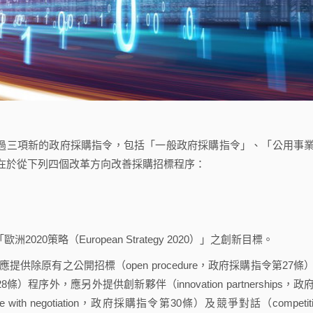
通過三項新的政府採購指令，包括「一般政府採購指令」、「公用事
在於從下列四個改革方向改善採購招標程序：
0策略（European Strategy 2020）」之創新目標。
原有之公開招標（open procedure，政府採購指令第27條
第28條）程序外，應另外提供創新夥伴（innovation partnerships，政
e with negotiation，政府採購指令第30條）及競爭對話（competiti