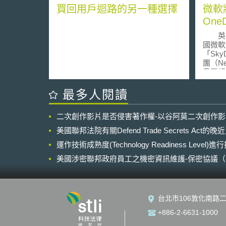
買回用戶迴路的另一種選擇
微軟將
One
英國法
國微軟
「Sk
團（Ne
費電視
公司）
悉，新
最多人閱讀
起過訴
Sky
二次創作影片是否侵害著作權-以谷阿莫二次創作
媒體服
存儲服
美國聯邦法院有關Defend Trade Secrets Act
流媒體
運作技術成熟度(Technology Readiness Level)
並不這
BSk
美國涉密聯邦政府員工之機密資訊維護-保密協議（Non-disc
微軟原
NDA）之使用
於20
是同意
稱，微
台北市106敦化南路二
訴，同
用Sk
+886-2-6631-1000
軟有個