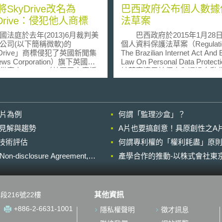
SkyDrive改名為
巴西政府公布個人數據
Drive：侵犯他人商標
法草案
庭於去年(2013)6月裁判美
巴西政府於2015年1月28
公司(以下簡稱微軟)的
個人資料保護法草案（Regulatio
yDrive」商標侵犯了英國新聞集
The Brazilian Internet Act And B
ws Corporation）旗下英國付
Law On Personal Data Protec
供應商BSkyB（英國天空廣播
該草案適用於個人和通過自動
的「SkyDrive」商標權。據
處理個人資料的公司，惟前提是
聞集團早在2011年就對微軟發
處理行為發生在巴西或（2）蒐
訟，並稱旗下BSkyB早已在
資料行為發生在巴西。該草案
品牌下提供著移動應用和線上流
規範企業處理其在巴西的個人
影片為例
何謂「監理沙盒」？
務。儘管微軟認為SkyDrive雲
包括資料保護義務和要求： 一、企業
務並不是那麼容易會和Sky串
必須使資料當事人能夠自由的
的晚近見解與趨勢
A片也要搞創意！具原創性之A
視頻服務相混淆，但英國法庭
的，具體的使當事人知悉並取
進行技術評估
樣認為，因此裁定微軟侵犯
何謂專利權的「權利耗盡」原則
意以處理個人資料。 二、除了在有限
yB之商標權。 判決出來後，
的例外情況下，禁止處理敏感
losure Agreement,
產學合作的推動-以株式會社東京
本揚言要上訴，但兩家公司卻
料。例如資料當事人已被告知
13年7月31號達成和解，微軟還
感個人資料的相關風險，並有
將其雲儲存服務改名。BSkyB
同意。敏感的個人資料包括，
軟不會再對法庭裁定結果上
民族淵源，宗教，哲學或道德
其他資訊
段216號22樓
時，他們還將允許微軟繼續使
政治觀點，健康和性取向資料
yDrive商標一段時間，“以保證微
遺傳數據。 三、資料外洩時有義務立
+886-2-6631-1001
隱私權聲明
徵才訊息
合理的過渡期讓新品牌名與舊
即報告主管機關。 四、當個人資料是