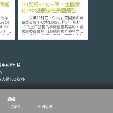
保護
LG反將Sony一軍，企圖禁
止PS3遊戲機在美國銷售
日公布
去年12月底，Sony在美國國際貿
n Of
易委員會(ITC)對LG提起控訴，指控
ill Of
LG的進口銷售的手機侵害其專利，請
tion），
求該委員會禁止LG銷售被控侵害之手
化方式
機。據稱LG也不甘示弱，因而在今年
（1）
2月初，也向美國國際貿易委員會對
集個人
Sony提出控訴，指控Sony的
將強加
PlayStation 3遊戲機侵害其四項專
資料，
利，請求該委員會禁止該遊戲機進口
到美國。 根據LG所提出的訴
、直接
狀，LG指控Sony的PlayStation 3遊戲
片享有著作權
得人同
機及其組件構成了直接、幫助和引誘
?
侵權，而受侵害的四項專利分別為美
個人資
國專利號7,701,835、7,577,080、
大學TLO為例-
處理敏
7,619,961、7,756,398，都是有關藍光
具體的
光碟(Blu-ray Disc)的播放技術。其
種族和
中’080和’091專利是和複製藍光光碟
信仰，
上資料的技術有關；’835專利是和複
連結
，以及
製多資料流(multiple data streams)的
操控技術有關；’398專利則和複製藍
資策會
相關連結
光光碟上的字幕流及更新其色調資訊