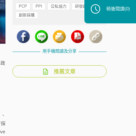
PCP
PPI
公私協力
研發創新政策
稍後閱讀
(0)
創新採購
用手機閱讀及分享
業政
推薦文章
）、
府採
ve