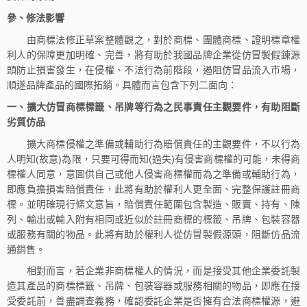
參、修法影響
由商標法修正草案整體觀之，對於商標、團體商標、證明標章權
利人的保障更加明確、完善，將有助於我國品牌企業從仿冒製假鍊源
頭防止損害發生，在侵權、不法行為前階段，遏阻仿冒品流入市場，
順遂品牌產品的國際拓銷。具體而言包含下列二面向：
一、擴大仿冒商標標籤、吊牌等行為之民事責任主觀要件，有助阻斷
劣質仿品
擴大商標侵權之準備或輔助行為賠償責任的主觀要件，不以行為
人明知(故意)為限，只要可得而知(過失)有侵害商標權的可能，未得商
標權人同意，意圖供自己或他人侵害商標權而為之準備或輔助行為，
即應負擔損害賠償責任，此將有助於權利人更全面、完整保護註冊商
標。並明確現行條文意旨，賠償責任範圍包含製造、販賣、持有、陳
列、輸出或輸入附有相同或近似於註冊商標的標籤、吊牌、包裝容器
或服務有關的物品。此將有助於權利人從仿冒製假源頭，阻斷仿品流
通銷售。
相對而言，若企業非商標權人的情況，而是接受其他企業委託製
造其產品的商標標籤、吊牌、包裝容器或服務相關的物品，即應在接
受委託前，善盡調查義務，確認委託企業是否擁有合法商標權源，避