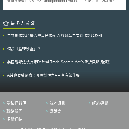
智慧系統進行獨立評估（Independent Evaluations）或是第三方評測，期
被告將該圖原有的原告署名浮水印(平台所發予的用戶編號)截除，並使用於
待藉此提高人工智慧系統的透明度。 人工智慧問責政策報告就如何對人工
其在網路上發布的文章中使用該圖做為插圖。原告因此提起姓名表示權與網
智慧系統進行第三方評測提出八項建議作法，分別如下： 1.人工智慧稽核指
路傳輸權的侵權訴訟。 被告主張系爭圖片具體來源為網路取得，已無法識
引：聯邦政府應為稽核人員制定適合的人工智慧稽核指引，該指引須包含評
別來源與浮水印，並不能確定原告是否享有圖片之權利；而且其所發布的主
估標準與合適的稽核員證書。 2.改善資訊揭露：人工智慧系統雖然已經應用
最多人閱讀
要內容為原創詩文，並非系爭圖片，亦未做為商業用途，並無侵權故意。
在許多領域，但其運作模式尚缺乏透明度。NTIA認為未來可以透過類似營
原告於本案中提出生成過程的影片佐證資料，北京互聯網法院認定呈現下列
養標籤（Nutrition Label）的方式，使人工智慧模型的架構、訓練資料、限
具體生成(取捨、選擇、安排與設計)步驟： 一、選擇前述軟體程式提供的模
二次創作影片是否侵害著作權-以谷阿莫二次創作影片為例
制與偏差等重要資訊更加透明。 3.責任標準（Liability Standards）：聯邦
型，初步決定畫面最終生成的可用素材，決定作品的整體風格、類型。
政府應盡快訂定相關責任歸屬標準，以解決現行制度下，人工智慧系統造成
二、為展現一幅在黃昏的光線條件下具有攝影風格的美女特寫所需，輸入有
損害的法律責任問題。 4.增加第三方評測所需資源：聯邦政府應投入必要的
何謂「監理沙盒」？
關類型、主體、環境、構圖、風格的提示詞，包括：「超逼真照片」與「彩
資源，以滿足國家對人工智慧系統獨立評估的需求。相關必要資源如： (1)
色照片」類型；「日本偶像」主體並詳細描繪臉部皮膚、眼睛、辮子等細
資助美國人工智慧安全研究所（U.S. Artificial Intelligence Safety
節；「外景」、「黃金時間」與「動態燈光」之環境提示；「機前瀏覽(眼
美國聯邦法院有關Defend Trade Secrets Act的晚近見解與趨勢
Institute）； (2)嚴格評估所需的運算資源與雲端基礎設施（Cloud
看鏡頭)」、「酷姿勢」為構圖提示；「底片紋理、膠卷仿真」等風格提
Infrastructure）； (3)提供獎金和研究資源，以鼓勵參與紅隊測試的個人或
示。另並進行輸入反向指令提示，包括：繪畫、卡通、動漫等要求，以避免
團隊； (4)培養第三方評測機構的專家人才。 5.開發及使用驗證工具：NTIA
A片也要搞創意！具原創性之A片享有著作權
此類風格出現於生成內容。 三、進行相關參數設定，以及多次試驗的調
呼籲聯邦機關開發及使用可靠的評測工具，以評估人工智慧系統之使用情
整，包括採樣方法、清晰度、圖形比例等不同參數設置。 貳、重點說明 北
況，例如透明度工具（Transparency Tools）、認驗證工具（Verification
京互聯網法院根據原被告的陳述與提供的證據資料，認定原告的AI生成圖構
and Validation Tools）等。 6.獨立評估：NTIA建議聯邦機關應針對高風險
成作品(受著作權保護)，且原告享有該作品之著作權： 一、法院首先提出四
的人工智慧類別進行第三方評測與監管，特別是可能侵害權利或安全的模
個認定是否構成作品的判斷要件：1.是否屬文學、藝術、科學領域；2.是否
型，應在其發布或應用前進行評測。 7.提升聯邦機關風險管控能力：NTIA
具有獨創性(原創性)；3.是否具有一定的表現形式；4.是否屬於智力成果。
隱私權聲明
徵才訊息
網站導覽
建議各機關應記錄人工智慧的不良事件、建立人工智慧系統稽核的登記冊，
同時認為本案須審酌的重點在於獨創性與是否屬於智力成果。 二、關於
並根據需求提供評測、認證與文件紀錄。 8.契約：透過採購契約要求政府之
聯絡我們
資策會
「是否屬於智力成果」，法院認為從原告構思圖片到最終圖片選定為止，原
供應商、承包商採用符合標準的人工智慧治理方式與實踐。 NTIA將持續與
告進行了一定的智力投入，例如設計人物的呈現方式、選擇提示詞、安排提
相關連結
利害關係各方合作，以建立人工智慧風險的問責機制，並確保該問責報告之
示詞的順序、設置相關的參數、選擇符合預期的生成內容，已具備本要件。
建議得以落實。
三、至於「是否具有獨創性」，法院認為非有智力投入的都具有獨創性，如