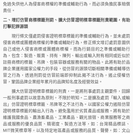
免過失供他人為侵害商標權的準備或輔助行為，而必須負擔民事賠償
責任。
二、增訂仿冒商標標籤刑罰、擴大仿冒證明標章標籤刑責範圍，有助
打擊犯罪源頭
現行條文僅處罰侵害證明標章標籤的準備或輔助行為，並未處罰
侵害商標或團體商標權的準備或輔助行為，修正條文增訂處罰意圖供
自己或他人侵害商標或團體商標權，而為行銷目的之準備或輔助行
為，包含：製造、販賣、持有、陳列、輸出或輸入附有相同或近似於
註冊商標的標籤、吊牌、包裝容器或服務有關的物品。此將有助於品
牌企業運用國家公權力的手段，從仿冒的源頭切斷相關準備或輔導仿
冒之行為，透過刑罰從仿冒前端即抑制此揭不法行為，遏止侵權仿
冒，鞏固品牌企業經年累月的品牌知名度及經營效益。
擴大仿冒證明標章標籤的刑責，一是將刑事處罰主觀要件，回歸
一般刑事處罰以故意為原則，不限於明知。二是擴及處罰「輸入或輸
出」仿冒證明標章標籤、吊牌等之不法行為。以國家公權力遏阻仿冒
證明標章標籤的輸出入行為，避免濫用於劣質產品或服務。將有助於
維護我國食品、農漁畜產品、工業產品、觀光旅宿、商業服務等之商
品或服務的優良品質、精密度、製造方法等，如：台灣精品標誌、
MIT微笑標章等，以及特定地區產品或服務的品質、聲譽，如：文山