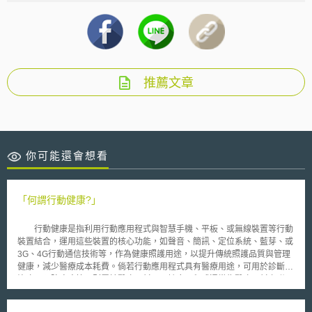
推薦文章
你可能還會想看
「何謂行動健康?」
行動健康是指利用行動應用程式與智慧手機、平板、或無線裝置等行動
裝置結合，運用這些裝置的核心功能，如聲音、簡訊、定位系統、藍芽、或
3G、4G行動通信技術等，作為健康照護用途，以提升傳統照護品質與管理
健康，減少醫療成本耗費。倘若行動應用程式具有醫療用途，可用於診斷、
治療、預防疾病等，則屬於醫療器材，且該應用程式通常為醫療器材之附
件，或與行動裝置結合使用而成為醫療器材，對此則稱之為行動醫療。
隨著智慧聯網(IoT)的應用，國際間對於行動健康與醫療的發展日益著