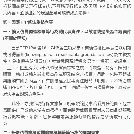
析我國商標法現行條文(以下簡稱現行條文)及因應TPP規定的修正條
文內容，並提出對於我國產業可能造成之影響。
貳、因應TPP修法重點內容
一、擴大仿冒商標標籤等行為的民事責任，以故意或過失為主觀要件
(不限於明知)
因應TPP IP章第18‧74條第三項規定，商標侵權民事責任以明知
或可得而知(knowing, or with reasonable grounds to know)為主觀要
件，負擔損害賠償責任。考量我國現行條文第七十條第三款規定：
「
…
三、
明知
有第六十八條侵害商標權之虞，而製造、持有、陳列、
販賣、輸出或輸入尚未與商品或服務結合之標籤、吊牌、包裝容器或
與服務有關之物品。」有關侵權之民事責任限於「明知」，不符合前
述 TPP規定，故刪除「明知」文字，回歸一般民事侵權責任，以故意
過失為主觀歸責條件。
此外，亦強化現行條文意旨，明確規範民事賠償責任範圍，包含
意圖供自己或他人侵害商標權，而為製造或販賣等尚未與商品或服務
結合的標籤、吊牌、包裝容器或與服務有關的物品之準備或輔助行
為。
二、新增仿冒商標或團體商標標籤等行為的刑罰規定