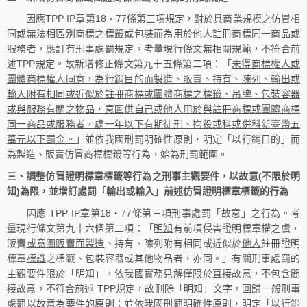
因應TPP IP章第18‧77條第三項規定，對於具商業規模之仿冒相
同或無法相區別商標之標籤或包裝而為用於他人註冊商標同一商品或
服務者，應訂有刑事處罰規定。考量現行條文無相關規範，不符合前
述TPP規定。故新增修正條文第九十五條第二項：「
未得商標權人或
團體商標權人同意，為行銷目的而製造、販賣、持有、陳列、輸出或
輸入附有相同或近似於註冊商標或團體商標之標籤、吊牌、包裝容器
或與服務有關之物品，意圖供自己或他人用於與註冊商標或團體商標
同一商品或服務者，處一年以下有期徒刑、拘役或科或併科新臺幣五
萬元以下罰金。
」並依我國刑罰明確性原則，明定「以行銷目的」而
為製造、販賣仿冒商標標籤等行為，始為刑罰範圍。
三、調整仿冒證明標章標籤等行為之刑事主觀要件，以故意(不限於明
知)為限，並增訂處罰「輸出或輸入」前述仿冒證明標章標籤的行為
因應 TPP IP章第18‧77條第三項刑事處罰「故意」之行為。考
量現行條文第九十六條第二項：「
明知
有前項侵害證明標章權之虞，
販賣
或意圖販賣而製造
、持有、陳列附有相同或近似於
他人
註冊證明
標章
標識
之標籤、包裝容器或其他物品者，亦同。」有關刑事處罰的
主觀要件限於「明知」，依我國實務見解僅限於直接故意，不包含間
接故意，不符合前述 TPP規定，故刪除「明知」文字，回歸一般刑事
處罰以故意為要件的原則；並依我國刑罰明確性原則，明定「以行銷