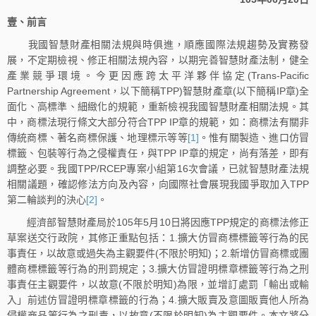
壹、前言
我國智慧財產相關法規與時俱進，順應國際法規趨勢及實務發
展，不定期檢視、修正相關法規內容，以期完善智慧財產法制，健全
產業競爭環境。今更因應跨太平洋夥伴協定(Trans-Pacific
Partnership Agreement，以下簡稱TPP)智慧財產章(以下簡稱IP章)全
面化、高標準、細緻化的規範，重新檢視我國智慧財產相關法規。其
中，商標法現行條文大部分符合TPP IP章的規範，如：商標法有關非
傳統商標、著名商標保護、地理標示等等
[1]
。惟有關製造、進口仿冒
標籤、包裝等行為之侵權責任，與TPP IP章的規定，尚有落差，即有
調整必要。我國TPP/RCEP專案小組第16次會議，已就智慧財產法規
相關議題，確認修法方向及內容，向國際社會展現我國爭取加入TPP
第二輪談判的決心
[2]
。
經濟部智慧財產局於105年5月10日將因應TPP規定的商標法修正
草案送交行政院，其修正重點包括：1.擴大仿冒商標標籤等行為的民
事責任，以故意或過失為主觀要件(不限於明知)；2.新增仿冒商標或團
體商標標籤等行為的刑罰規定；3.擴大仿冒證明標章標籤等行為之刑
事責任主觀要件，以故意(不限於明知)為限，並增訂處罰「輸出或輸
入」前述仿冒證明標章標籤的行為；4.擴大販賣及意圖販賣他人所為
侵權商品等行為之刑責，以故意(不限於明知)為主觀要件。本文將分