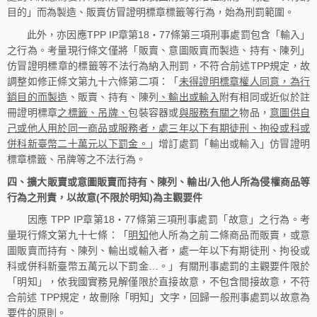
目的」而為製造、販賣仿冒證明標章標籤等行為，始為刑罰範圍。
此外，亦因應TPP IP章第18‧77條第三項刑事處罰包含「輸入」
之行為。考量現行條文僅將「販賣、意圖販賣而製造、持有、陳列」
仿冒證明標章的標籤等不法行為納入刑罰，不符合前述TPP規定，故
調整如修正條文第九十六條第二項：「
未得證明標章權人同意，為行
銷目的而製造
、販賣、持有、陳列
、輸出或輸入
附有相同或近似於註
冊證明標章
之標籤、吊牌、
包裝容器或
與服務有關之
物品，
意圖供自
己或他人用於同一商品或服務者，處三年以下有期徒刑、拘役或科或
併科新臺幣二十萬元以下罰金。
」增訂處罰「輸出或輸入」仿冒證明
標章標籤、吊牌等之不法行為。
四、擴大販賣或意圖販賣而持有、陳列、輸出/入他人所為侵權商品等
行為之刑責，以故意(不限於明知)為主觀要件
因應 TPP IP章第18‧77條第三項刑事處罰「故意」之行為。考
量現行條文第九十七條：「
明知
他人所為之前二條商品而販賣，或意
圖販賣而持有、陳列、輸出或輸入者，處一年以下有期徒刑、拘役或
科或併科新臺幣五萬元以下罰金…。」有關刑事處罰的主觀要件限於
「明知」，依我國實務見解僅限於直接故意，不包含間接故意，不符
合前述 TPP規定，故刪除「明知」文字，回歸一般刑事處罰以故意為
要件的原則。