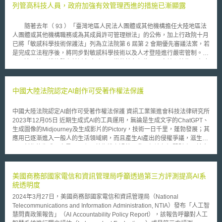
重，除了鼓勵創新研發之外，也紛紛制訂法規政策因應，包括美國食品藥物
列管高科技人員，政府加強有效管理西進的措施已漸顯露
管理局(FDA)在2013年9月公布行動醫療應用程式指導原則(Mobile Medical
Application, Guidance For Industry and Food and Drug Administration
隨著去年（ 93 ）「臺灣地區人民法人團體或其他機構擔任大陸地區法
Staff)，並於2015年2月修訂；歐盟2012年提出eHealth 行動計畫(eHealth
人團體或其他機構職務或為其成員許可管理辦法」的公佈，加上行政院十月
Action Plan 2012-2020)，並在2014年4月針對行動健康的管理規範議題開
已將「敏感科學技術保護法」列為立法院第 6 屆第 2 會期優先審議法案，若
放各類相關人士進行公共諮詢，後續在2015年1月公布諮詢結果。我國亦在
是完成立法程序後，將同步對敏感科學技術以及人才登陸進行嚴密管制。
2015年4月公布醫用軟體分類參考指引，以提供產業開發產品、申請查驗登
這項管理措施雖在於避免大陸不正當的挖角行為、國家核心技術及人才
記之參考。 未來，行動健康與醫療的發展將持面臨挑戰，相關問題包
外流等，但是截至目前為止，限制進出的高科技人才清單至今尚未公告；即
括行動健康與行動醫療之區分標準、行動醫療應用程式與傳統醫療軟體之監
便清單公告後，相信透過第三地進出等投機方式，政府在管理上應當會疲於
管差異、行動健康應用程式開發使用之自律性規範、使用者或病人隱私與個
奔命，增加執行困難。政府發展高科技經濟理應建立「吸引留下」的環境，
中國大陸法院認定AI創作可受著作權法保護
人資料保護、以及在研發過程中涉及的研究倫理等議題。
而非以防堵心態限制人才登陸工作，如此只會加速人才的流失、國外人才或
廠商來台工作或投資之意願降低，更遑論台灣永續發展的可能。
中國大陸法院認定AI創作可受著作權法保護 資訊工業策進會科技法律研究所
2023年12月05日 近期生成式AI的工具運用，無論是生成文字的ChatGPT、
生成圖像的Midjourney及生成影片的Pictory，技術一日千里，蓬勃發展；其
應用已逐漸進入一般人的生活領域網，而且產生AI產出的侵權爭議，滋生運
用AI創作的生成內容是否可主張著作權之疑義。我國經濟部智慧財產局於今
(112)年6月以經授智字第11252800520號令 函指出--「AI利用人如係單純
下指令，並未投入精神創作，由生成式AI模型獨立自主運算而生成全新內
容，該AI生成內容不受著作權法保護。」採取否定見解 。不過其前提係「單
美國商務部國家電信和資訊管理局呼籲透過第三方評測提高AI系
純下指令，並未投入精神創作」，適於日前中國大陸北京互聯網法院於11月
統透明度
27日以(2023)京0491號民初11279號民事判決 認為如可認定屬「非機械性
2024年3月27日，美國商務部國家電信和資訊管理局（National
智力成果」，運用AI生成的圖片仍可受著作權保護。 壹、事件摘要 本案起
Telecommunications and Information Administration, NTIA）發布「人工智
因於原告將其使用開放原始碼的Stable Diffusion以輸入提示詞的方式，生成
慧問責政策報告」（AI Accountability Policy Report），該報告呼籲對人工
「春風送來了溫柔」之少女人像圖，並發布於網路平台。原告於事後發現，