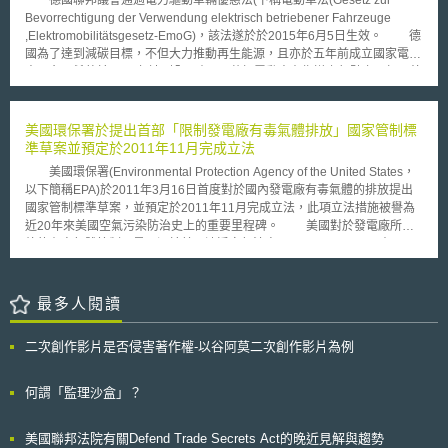
於Naruto，但由於Naruto不懂如何行使權利，故由PETA代為管理著作權，
Bevorrechtigung der Verwendung elektrisch betriebener Fahrzeuge
相關收益均會用於保護黑冠猴，並且向舊金山聯邦法院提出告訴。美國聯邦
,Elektromobilitätsgesetz-EmoG)，該法遂於於2015年6月5日生效。 德
法院則在2016年1月6日判決，目前著作權法仍未將保護範圍擴張至動物作
國為了達到減碳目標，不但大力推動再生能源，且亦於五年前成立國家電動
品上，故Naruto並未擁有該自拍照著作權，自無PETA代掌著作權可能；
車平台，希望於2020年達到全國有100萬輛電動車在街道上行駛之目標，德
PETA接獲判決後表示會提出上訴。
國政府為達此一目標，修法讓電動車可享地方政府提供的停車位以及可使用
巴士車道兩項優惠。 該法對電動車之定義為(1)電池驅動車輛(2)可充式
之油電混合車輛及(3)燃料電池車輛(電動車法第2條)，並提供優惠予(1)公用
美國環保署於提出首部「限制發電廠有毒氣體排放」國家管制標
道路巷道之停放(2)全部或一部特定公用道路巷道之特別使用(3)進入或通過
準草案並預定於2011年11月完成立法
禁行區域，例外地許可之(4)公用道路巷道停放時之規費，免除之(電動車法
美國環保署(Environmental Protection Agency of the United States，
第3條第4項)。 另外，為推廣使用，依道路交通秩序法第46條第1a項，
以下簡稱EPA)於2011年3月16日首度對於國內發電廠有毒氣體的排放提出
電動車輛亦得黏貼特殊標識行駛於交通管制區、禁行區域及需繞道之路段。
國家管制標準草案，並預定於2011年11月完成立法，此項立法措施被譽為
供巴士行駛道路亦同。而為了電動車之辨識，本法第4條亦規定電動車標識
近20年來美國空氣污染防治史上的重要里程碑。 美國對於發電廠所排
應具備之內容，並於2015年9月26日發相關之電動車標示規則。
放的有害氣體管制，最早源於美國清淨空氣法案(The Clean Air Act)在1990
年要求EPA加強對於發電廠排放之汞（mercury）等有毒氣體之管制，而國
會亦要求其須於2004年底以前提出國家管制標準。然而EPA於2005年正式
公告「清靜空氣除汞管制規則（the Clean Air Mercury Rule，以下簡稱
最多人閱讀
CAMR規則）」時，卻將燃煤電廠排放汞排除於管制名單外，引發紐澤西等
14個州政府與相關環保團體的抗議，並對EPA提起聯邦訴訟。2008年2月8
二次創作影片是否侵害著作權-以谷阿莫二次創作影片為例
日聯邦上訴法院作出判決，除指出EPA對於發電廠空污之認定前後矛盾外，
更認定其在未發現有新事證下擅自將發電廠所排放之空氣污染自CAMR管制
名單中移除(delist)，已違背反清靜空氣法案之程序要求，故推翻CAMR規則
何謂「監理沙盒」？
之有效性。 此後，經過密集的聽證會與討論，EPA最終於2011年3月
16日正式提出「限制發電廠有毒氣體排放」的國家管制標準，對於發電廠所
美國聯邦法院有關Defend Trade Secrets Act的晚近見解與趨勢
排放的汞、砷（arsenic）、鉻（chromium）、鎳（nickel）及其他酸性或