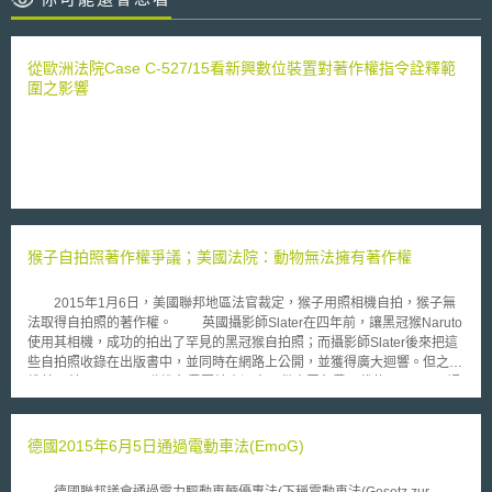
從歐洲法院Case C-527/15看新興數位裝置對著作權指令詮釋範
圍之影響
猴子自拍照著作權爭議；美國法院：動物無法擁有著作權
2015年1月6日，美國聯邦地區法官裁定，猴子用照相機自拍，猴子無
法取得自拍照的著作權。 英國攝影師Slater在四年前，讓黑冠猴Naruto
使用其相機，成功的拍出了罕見的黑冠猴自拍照；而攝影師Slater後來把這
些自拍照收錄在出版書中，並同時在網路上公開，並獲得廣大迴響。但之後
維基百科(Wikipedia)收進免費圖片資源中，供大眾免費下載使用，Slater認
為則認為這些照片的著作權已經被英國官方認可屬於Slater所開設的公司，
此認可應適用於全世界。惟美國著作權局在2014年最新政策中，認為著作
權登記僅適用「人類作品」，據此Naruto之自拍照並不受著作權保障。
德國2015年6月5日通過電動車法(EmoG)
而善待動物組織PETA(People for the Ethical Treatment of Animals)組
織也加入了著作權爭奪戰局，其認為由Naruto所拍攝自拍照，其著作權應屬
德國聯邦議會通過電力驅動車輛優惠法(下稱電動車法(Gesetz zur