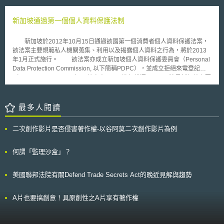
外，其餘公有建築物之主管機關，無正當理由不得拒絕業者申請。 透
領域，預計將於108年下半年陸續完成關鍵基礎設施提供者之指定程序[4]。
過落實公有建築物開放的政策，不僅可加速未來4G的發展外、亦可提升既
此外，政府捐助之財團法人，依該法第3條第9項之規定，指其營運及資
新加坡通過第一個個人資料保護法制
有3G的覆蓋率。除此之外，當4G涵蓋全台後，其高速、穩定的特性將可被
金運用計畫應依預算法第41條第3項規定送立法院，及其年度預算書應依同
視為具有如固網般最後一哩（Last Mile）之效益，進而協助政府克服偏遠地
條第4項規定送立法院審議之財團法人。故如為地方政府捐助之財團法人，
區鋪設寬頻的困境，使全國居民皆可享有網際網路的便利。 貳、重點說明
新加坡於2012年10月15日通過該國第一個消費者個人資料保護法案，
則非屬資安法所稱特定非公務機關之範圍。公營事業之認定，則可參考公營
政府透過落實公有建築開放架設基地台之政策，協助4G業者加速開台
該法案主要規範私人機關蒐集、利用以及揭露個人資料之行為，將於2013
事業移轉民營條例第3條之規定，指（一）各級政府獨資或合營者；（二）
義務（5年內達人口涵蓋率50%），更希望能降低協商、架設基地台的成
年1月正式施行。 該法案亦成立新加坡個人資料保護委員會（Personal
政府與人民合資經營，且政府資本超過百分之五十者；（三）政府與前二款
本，減少我國行動寬頻在都會區基地台數量不足、非都會區距離過遠之問
Data Protection Commission, 以下簡稱PDPC），並成立拒絕來電登記處
公營事業或前二款公營事業投資於其他事業，其投資之資本合計超過該投資
題。其實，如何增加行動寬頻涵蓋率，是當前每一個國家致力發展的目標。
（Do-Not-Call Registry），該處由PDPC進行維運。PDPC將是新加坡主要
事業資本百分之五十者。目前公營事業如臺灣電力股份有限公司、中華郵政
新加坡與英國政府為了實現無所不在網路的目標，在管制的手段上分別是：
掌管個人資料保護的主管機關，而且也負責推動個人資料保護法案以及被賦
股份有限公司、臺灣自來水股份有限公司等均屬之。 二、責任內容 資
(一)新加坡：為了協助電信服務業者可利用建物空間架設通訊設備，達
予增進新加坡人民個人資料保護認知之任務。 於該法案之規劃中，資
安法之責任架構，可區分為「事前規劃」、「事中維運」及「事後改善」等
到「行動寬頻訊號戶外覆蓋率99%、室內覆蓋率85%」的目標，新加坡修訂
料當事人可以在拒絕來電登記處註冊其位置在新加坡之電話號碼，以防止私
最多人閱讀
三個階段，分述如下： （一）事前規劃 就事前規劃部分，資安法要求
「建築物資通訊設施實施條例」。本條例要求開發商或屋主在建設大型建案
人機關為了商業行銷之理由而進行電話行銷。假設資料當事人已完成相關登
各公務機關及特定非公務機關均應先規劃及訂定「資通安全維護計畫」及
時，必須依據建案大小設置「行動通訊設備布放空間」，以提供電信業者使
記卻持續收到行銷電話時，可以向PDPC進行申訴。 除此之外，私人
「資通安全事件通報應變機制」，使各機關得據此落實相關之資安防護措
二次創作影片是否侵害著作權-以谷阿莫二次創作影片為例
用，增加行動寬頻覆蓋率。本條例落實後，預期可協助4G業者在既定時間
機關於蒐集、儲存個人資料前，必須尋求消費者之同意，而且必須通知當事
施，各機關並應依據資通安全責任等級分級辦法之規定，依其重要性進行責
內（2.5GHz須最早實現）完成全國、所有捷運/公路隧道內必須可接收4G訊
人資料蒐集之目的。私人機關於傳輸個人資料至新加坡境外時，也必須確保
任等級之分級，辦理分級辦法中所要求之應辦事項[5]，並將應辦事項納入安
號的要求。 (二)英國：英國為了改善既有行動寬頻涵蓋率，在今
以提供相對安全的個人資料保護作法，例如透過契約或者協議之簽訂等。
何謂「監理沙盒」？
全維護計畫中。 此外，在機關所擁有之資通系統[6]部分，各機關如有
（2013）年11月提出5點改善措施。其中，在相關規範上，Ofcom除了直接
違反個人資料保護法規之公司，每一個違反事件可能被科以最高美金
自行或委外開發資通系統，尚應依據分級辦法就資通系統進行分級（分為
提高3G業者涵蓋義務、在訊號難以達到區域建設基礎設施、定時提供行動
820,000元之罰鍰，對於每一個消費者最高可能必須負上美金8200元之賠償
高、中、普三級），並就系統之等級採取相應之防護基準措施，以高級為
美國聯邦法院有關Defend Trade Secrets Act的晚近見解與趨勢
寬頻速率報告，以及與交通部(Department for Transport and Network Rail)
責任。法律施行後，企業被賦予18個月的法規遵循準備期間，而停止打來登
例，從7大構面中，共須採取75項控制措施。 （二）事中維運 事中維
共同改善行動寬頻於鐵路、道路的覆蓋率與品質外，Ofcom認為4G寬頻亦
記處預計將於2014年年中設置完成。
運部分，資安法要求各機關應定期提出資通安全維護計畫之實施情形，上級
扮演重要角色。當時，Ofcom即透過4G頻段拍賣，賦予一張2017年須提供
或中央目的事業主管機關並應定期進行各機關之實地稽核及資通安全演練作
A片也要搞創意！具原創性之A片享有著作權
98%人口於室內、95%人口能於英國境內取得行動寬頻服務義務之執照，希
業。各機關如有發生資通安全事件，應於機關知悉資通安全事件發生時，於
冀實現偏遠地區亦能擁有寬頻服務之理想。 參、事件評析 綜合上述，
規定時間內[7]，依機關訂定之通報應變機制採取資通安全事件之通報及損害
各國為了讓4G覆蓋全國，使所有民眾皆能享有高速、穩定的網路，無不透