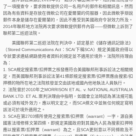
了一項搜查令，要求微軟提供公司一名用戶的郵件和相關訊息。然而
因為有些資料是存放在微軟公司在愛爾蘭的伺服器，因此微軟爭辯說
郵件本身是儲存在愛爾蘭的，因此不應受到美國政府令狀效力所及。
2014年聯邦地方法院再次要求微軟提供郵件內容——但微軟上訴到了
聯邦第二巡迴法院。
美國聯邦第二巡迴法院在判決中，認定基於《儲存通訊記錄法》
（Stored Communications Act：SCA/下稱SCA）規定美國政府得以
令狀要求連結網路使用者資料的規定並不適用於境外。法院所持理由
為：
1. SCA規定搜索票/扣押票之核發應符合美國聯邦刑事訴訟法之相關規
定，而美國聯邦刑事訴訟法第41條即規定搜索票/扣押票應由搜索/扣
押標的物所在地之法院核發並交由該地或國內他地執法人員執行。
2. 法院曾於2010年之MORRISON ET AL. v. NATIONAL AUSTRALIA
BANK LTD. ET AL.案判決理由中指明，如國會立法時認為某法規可能
或必須有域外效力，應以明文定之，而SCA條文中並無任何規定寫明
該法可於境外適用之。
3. SCA在第2703條所使用之搜索票/扣押票（warrant）一字，源自美
國憲法增修條文第四條，即規定美國政府對其國內人民為搜索扣押時
應以搜索票/扣押票（warrant）為之，且SCA更刻意以不同條款及不