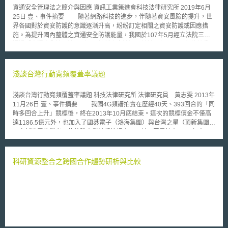
資通安全管理法之簡介與因應 資訊工業策進會科技法律研究所 2019年6月
25日 壹、事件摘要 隨著網路科技的進步，伴隨著資安風險的提升，世
界各國對於資安防護的意識逐漸升高，紛紛訂定相關之資安防護或因應措
施。為提升國內整體之資通安全防護能量，我國於107年5月經立法院三讀
通過「資通安全管理法」（以下簡稱資安法），並於同年6月6日經總統公
布，期望藉由資通安全管理法制化，有效管理資通安全風險，以建構安全完
善的數位環境。觀諸資通安全管理法共計23條條文外，另授權主管機關訂定
「資通安全管理法施行細則」、「資通安全責任等級分級辦法」、「資通安
淺談台灣行動寬頻覆蓋率議題
全事件通報及應變辦法、「特定非公務機關資通安全維護計畫實施情形稽核
辦法」、「資通安全情資分享辦法」及「公務機關所屬人員資通安全事項獎
淺談台灣行動寬頻覆蓋率議題 科技法律研究所 法律研究員 黃志雯 2013年
懲辦法」等六部子法，建置了我國資通安全管理之法制框架。然而，資安法
11月26日 壹、事件摘要 我國4G頻譜拍賣在歷經40天、393回合的「同
及相關子法於108年1月1日實施後，各機關於適用上不免產生諸多疑義，故
時多回合上升」競標後，終在2013年10月底結束。這次的競標價金不僅高
本文擬就我國資通安全管理法之規範重點為扼要說明，作為各機關遵法之參
達1186.5億元外，也加入了國碁電子（鴻海集團）與台灣之星（頂新集團）
考建議。 貳、重點說明 一、規範對象 資安法所規範之對象，主要可分
兩家新進電信業者，使整體產業競爭性提高。預計民眾最快在2014年中
為公務機關及特定非公務機關。公務機關依資安法第3條第5款之定義，指依
時，即可享受靜態1Gbps、行動間100Mbps的高速網路，在無線寬頻的高
法行使公權力之中央、地方機關（構）或公法人，但不包含軍事機關及情報
速下，許多新興服務可孕育而生。 根據我國政府的規劃，4G營運時間
機關。故公務機關包含各級中央政府、直轄市、縣（市）政府機關、依公法
越早，無論對產業、或是民眾皆是利大於弊。但是，從我國3G發展經驗可
科研資源整合之跨國合作趨勢研析與比較
設立之法人（如農田水利會[1]、行政法人[2]）、公立學校、公立醫院等，均
知，行動寬頻基地台建置的普及程度，攸關整體產業發展的關鍵。因此，行
屬公務機關之範疇。惟考量軍事及情報機關之任務性質特殊，故資安法排除
政院於今（2013）年11月成立「加速無線寬頻基礎設施小組」，依據電信
軍事及情報機關之適用[3]。 特定非公務機關依資安法第3條第6款之規
法第32條第2項的規定，並透過跨部會協調，逐步落實公有建築物開放建設
定，指關鍵基礎設施提供者、公營事業及政府捐助之財團法人。關鍵基礎設
基地台之政策，增加4G業者涵蓋率，督促其儘速開台服務。同時，立法院
施提供者另依該法第16條第1項規定，須經中央目的事業主管機關於徵詢相
為讓公有建物建設基地台能順利推行，於同年11月三讀通過修正電信法第
關公務機關、民間團體、專家學者之意見後指定，報請行政院核定，並以書
32條。依據新修正之條文，未來除了因應輿論認為電磁波可能影響青少年發
面通知受核定者。須注意者為該指定行為具行政處分之性質，如受指定之特
展，故允許高中職以下學校「得不同意」第一類電信事業設置室外基地台
定非公務機關對此不服，則可循行政救濟程序救濟之。目前各關鍵基礎設施