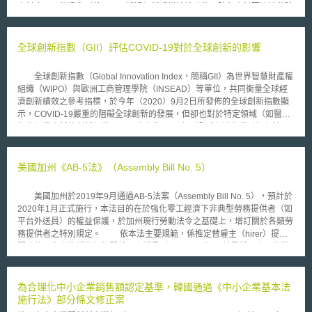
資料也不可能遺失（甚至可以透過切斷手機連線功能，防免資料因遠端移除
或加密而遺失），因此手機內容應不在附帶搜索的適用範圍內。判決中另指
出，智慧型手機已經成為人們日常生活中無時無刻、無所不在的一部分，其
中含有大量的個人資訊，包括通聯紀錄、標記有日期及地點的照片與影片、
全球創新指數（GII）評估COVID-19對於全球創新的影響
網路搜尋及瀏覽紀錄、購物清單及GPS定位等，若允許警察在未取得搜索票
的情況下查看嫌犯手機，將有可能嚴重侵犯到個人隱私。 首席大法官
全球創新指數（Global Innovation Index，簡稱GII）為世界智慧財產權
John Roberts表示：「如果更進一步地細究系爭隱私利益之範圍，用戶在現
組織（WIPO）與歐洲工商管理學院（INSEAD）等單位，共同衡量全球經
代手機上所看到的資料，事實上並不儲存在裝置本身。將手機看作一個容器
濟創新績效之參考指標，於今年（2020）9月2日所發佈的全球創新指數顯
並對其內容實施附帶搜索，這樣的預設是有點勉強的，尤其當手機被用來讀
示，COVID-19嚴重的阻礙全球創新的發展，但卻也對於特定領域（如醫療
取儲存在他處的資料時，這種說法更是完全無法成立。」 在其協同意
衛生）帶來新的創新契機。 今年與2009年（全球經濟危機時）相比，
見書中，大法官Samuel Alito也認為，相對於非電子資訊，法院為電子資訊
世界金融體系運作仍保持平穩，但用於資助創新型企業的資金，由於全球投
提供了更多的隱私保護。同樣是通聯記錄，如果是從嫌犯口袋裡扣押的紙本
資者對於疫情影響新創企業營利表現擔憂，資金的投入也連帶受到影響。而
帳單取得，在法律上毋須取得令狀即得搜索，但如果是儲存在手機裡就不是
在創新融資方面，鎖定新創早期階段投資的創投公司為確保日後競爭力，轉
美國加州《AB-5法》（Assembly Bill No. 5）
這麼一回事了。 註：為保護執法者人身安全並防免被告湮滅證據，我
向對當今熱門標的（如生命科學等）等進行投資，若屬於研發密集型新創企
國刑事訴訟法第130條規定，檢察官、檢察事務官、司法警察官或司法警察
業（研發時間較長）及非投資熱點（區域）的企業，投資方面則所受疫情衝
逮捕嫌犯或執行拘提、羈押時，雖無搜索票，得逕行搜索其身體、隨身攜帶
美國加州於2019年9月通過AB-5法案（Assembly Bill No. 5），預計於
擊較大。 觀察全球主要國家，雖然皆制訂相關補助計劃用以緩解因疫
之物件、所使用之交通工具及其立即可觸及之處所，學說上稱作「附帶搜
2020年1月正式施行，本法目的在於強化零工經濟下非典型勞務提供者（如
情所帶來之衝擊，例如中短期欲透過貸款擔保爲企業提供支持。然而，這些
索」，為令狀搜索原則之例外。
平台外送員）的權益保護，於加州現行勞動法令之基礎上，增訂關於各類勞
補助措施並非直接爲創新和新創企業提供資金。儘管如此，專家對於全球科
務提供者之特別規定。 依本法主要規範，係推定替雇主（hirer）提供
學和創新受COVID-19的影響也非全然悲觀，部分源自於全球對於資本回報
服務的工作者為僱傭契約關係下之僱員（employee），就最低工資、失業
的期待，也預估未來風險投資及創新也將轉向醫療衛生、遠距教學、大數
保險、勞災、醫療保險等面向，業者應對這些工作者提供等同受僱人之相關
據、電子商務、機器人等領域。
權益及保障；若要被例外認定為非成立僱傭關係之獨立承包商，則必須滿足
不受公司於工作方面的控制指示、從事與公司通常業務範圍無關之業務、以
為合理化中小企業銷售額認定基準，韓國通過《中小企業基本法
及有實質接案自由等三要件，並要求業者應以上列標準判定其勞務提供者為
施行法》部分條文修正案
僱員或獨立承包商，同時需於例外認定為獨立承包商時提出相關證明。