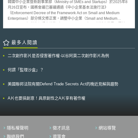
韓國中小企業暨新創事業部（Ministry of SMEs and Startups）於2025年8
同時，本法亦考量到施行後其效力對既有營業形態之衝擊，分別採取以
月26日宣布，國務會議已審議通過《中小企業基本法施行法》
下措施： 針對例如派報員、商業捕撈（commercial fishermen）等業別，
（Enforcement Decree of the Framework Act on Small and Medium
於本法正式施行後一定期間內，豁免前述列舉之特定領域勞務提供者適用本
Enterprises）部分條文修正案，調整中小企業（Small and Medium
法來認定其與業者間的契約關係。亦即，在法案生效後的短期內，特定業者
Enterprises）銷售額認定基準（Sales Threshold）。 判斷企業是否屬於
暫時不需適用該法所定要件來檢視與勞務提供者間之契約關係，避免本法貿
「中小企業」主要依據兩項因素：一、依資產和銷售額訂定的企業規模標
然實施可能導致其無法經營日常業務的困境。 對於醫療保健專業人員、持
準；二、用以評估企業是否獨立於其關係企業（affiliation）的獨立性標準。
有牌照之律師、建築師、會計師、證券經紀商等法明文列舉之特定職業，排
其中，以銷售額作為認定依據的基準，是按行業別三年平均值計算，自
最多人閱讀
除適用本法判定勞動關係的特別規定，而非暫時豁免適用。
2015年制定以來至今已十年未作調整。 然而，自 COVID-19 疫情以來物價
急遽上升，生產成本大幅增加，導致部分中小企業在未有實質成長的情況
二次創作影片是否侵害著作權-以谷阿莫二次創作影片為例
下，銷售額僅因通膨因素而形式上增加，進而被迫脫離中小企業範圍，失去
關於中小企業的優惠保障。因此，中小企業界過去一直有呼籲調整中小企業
銷售額認定基準。 為合理調整中小企業銷售額認定基準，中小企業暨新創
何謂「監理沙盒」？
事業部經與業界、相關部會及學界專家協商後，決定調整認定基準。爰此，
《中小企業基本法施行法》部分條文修正案已由國務會議審議通過，並於
美國聯邦法院有關Defend Trade Secrets Act的晚近見解與趨勢
2025年9月1日公布生效。 修訂案主要內容如下： 首先，中小企業部分：在
44個行業別中，有16個行業的銷售額認定基準將比現行標準上調200億至
300億韓元；銷售額範圍則由400億至1,500億韓元調整為400億至1,800億
A片也要搞創意！具原創性之A片享有著作權
韓元。 其次，小型企業（Small enterprises）部分：在43個行業別中，有
12個行業的銷售額認定基準將比現行上調5億至20億韓元；銷售額範圍則由
10億至120億韓元調整為15億至140億韓元。 因應此次修法，受影響的中小
企業─即目前享有「中小企業畢業寬限期優惠」（SME graduation grace
period），但因修法而重新取得中小企業資格之企業─將予以配套措施。 所
隱私權聲明
徵才訊息
網站導覽
謂「中小企業畢業寬限期優惠」，係指當企業因銷售額增加而超過中小企業
銷售額認定基準時，仍可在最長五年內仍被認定屬中小企業的身份，以協助
聯絡我們
資策會