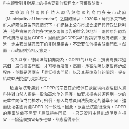
料主體受到非財產上的損害要到何種程度才可獲得賠償。
本案源自於兩位自然人原告與德國的烏門多夫市政府
（Municipality of Ummendorf）之間的紛爭。2020年，烏門多夫市政
府未經兩位原告同意情況下，在網路上公布市議會議程與行政法院判
決，這些資訊內容均多次提及兩位原告的姓名與地址。兩位原告認為
市政府故意違反GDPR，因此依據GDPR第82條請求市政府賠償，並
進一步主張該條意義下的非財產損害，不需要任何損害賠償門檻。然
而，市政府則持相反意見。
長久以來，德國法院傾向認為，GDPR的非財產上損害需要超過
某個「最低損害門檻」才可獲得賠償。然而，承審法院決定暫停訴訟
程序，並將是否應有「最低損害門檻」以及其基準為何的問題，提交
給歐盟法院進行先訴裁定。
歐盟法院考慮到，GDPR的宗旨在於確保在歐盟境內處理個人資
料時對自然人提供一致和高水準的保護，如要求損害必須達到一定的
嚴重性閾值或門檻才可賠償，恐因為成員國法院認定的基準不同，進
而破壞各國實踐GDPR 的一致性。因此，歐盟法院最後澄清，GDPR
的民事賠償不需要「最低損害門檻」，只要資料主體能證明受有損
害，不論這個損害有多輕微，都應獲得賠償。