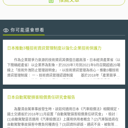
推薦文章
你可能還會想看
日本推動3種技術資訊管理制度以強化企業技術保護力
作為企業競爭力泉源的技術資訊其價值日趨高漲，日本經濟產業省（以
下簡稱經產省）以企業界為對象，於2020年7月到2021年9月召開超過20場
線上「技術外洩防止管理說明會」，以技術資訊管理為核心，推動3種技術
資訊管理制度： 一、技術資訊管理認證制度 基於2018年「產業競爭力
強化法」修法，推動「技術資訊管理認證制度」，促進企業通過認證，強化
企業取得合作夥伴信賴之能力。 二、營業秘密管理制度 基於日本「不
正競爭防止法」，推動「營業秘密管理制度」，防止企業外洩自己的機密資
訊，強化企業自我保護之能力。 三、安全保障貿易管理制度 基於企業
日本自動駕駛損害賠償責任研究會報告
對於「外國交易行為與外國貿易法」或相關法令知識不足，推動「安全保障
貿易管理制度」，避免企業輸出高階技術、高性能產品被作為軍事利用而違
為釐清自駕車事故發生時，該如何適用日本《汽車賠償法》相關規定，
法，進而面臨被處刑罰、行政罰之風險，強化企業承擔責任之能力。
國土交通省於2016年11月設置「自動駕駛損害賠償責任研究會」，檢討︰
全球新興科技發展以及嚴峻疫情驅使之下，我國許多企業投入數位轉型、採
(1)自動駕駛是否適用《汽車賠償法》上運用供用者概念？(2)汽車製造商在
取遠距辦公，與客戶間傳遞或保管重要技術資訊時，將增加一定程度的資訊
自動駕駛事故損害中應負何種責任？(3)因資料謬誤、通訊不良、被駭等原
外洩風險，日本3種技術資訊管理制度可供我國企業建構技術資訊管理機