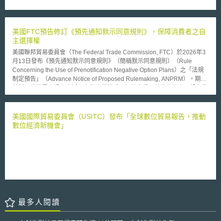
因導致事故發生時應如何處理？(4)利用自動駕駛系統時發生之自損事故，
制、強化企業技術保護力之參考。
是否屬於《汽車賠償法》保護範圍等議題，並於2018年3月公布研究報告。
針對上述各點，研究會認為目前仍宜維持現行法上「運行供用者」責任，由
具有支配行駛地位及行駛利益者負損害賠償責任，故自駕車製造商或因系統
美國FTC預告修訂《預先通知默示同意規則》，保障消費者之自
被駭導致失去以及支配行駛之地位及行駛利益者，不負運行供用者責任。此
主選擇權
外，研究報告亦指出，從《汽車賠償法》立法意旨在於保護和汽車行駛無關
美國聯邦貿易委員會（The Federal Trade Commission, FTC）於2026年3
之被害者，以及迅速使被害者得到救濟觀之，自動駕駛系統下之自損事故，
月13日發布《預先通知默示同意規則》（簡稱默示同意規則）（Rule
應仍為《汽車賠償法》保護範圍所及。
Concerning the Use of Prenotification Negative Option Plans）之「法規
制定預告」（Advance Notice of Proposed Rulemaking, ANPRM），期望
針對現代消費市場中廣泛存在的商業模式，如健身房、數位串流之預設自動
續約與試用轉付費機制等進行全面規範，並將現行不完整且分散的消保法規
加以整合，建立全國性標準。 FTC曾於2024年底修訂默示同意規則，後遭
聯邦上訴法院以程序瑕疵為由撤銷。因應法院要求，FTC依法重啟修法程
美國國際貿易委員會（USITC）發布「全球數位貿易報告，推動
序，就以下核心議題廣徵意見： (1)產業現況與普及性：企業透過「默示同
數位經濟新機會」
意」方式行銷產品和服務的規模，以及在各行業中的具體運作模式。 (2)市
場不當作法：包含哪些情況未取得消費者「明確知情同意」便逕行收費，以
及如何阻礙消費者取消訂閱等。 (3)可能的監管方式：修訂現行規則、訂立
新法，或實施替代方案（例如教育消費者和企業如何避免「默示同意」行銷
行為）。 FTC已於2026年4月13日完成首輪意見徵集，後續將評估是否提
出正式修正條文並進行第二輪意見徵集。美國監管機關未來在審查契約與數
位服務介面時，將更嚴格審視「暗黑模式」（Dark Patterns）設計，避免消
費者被迫加入不想要或無法取消的訂閱服務，持續為無意訂購的產品或服務
最多人閱讀
支付費用。