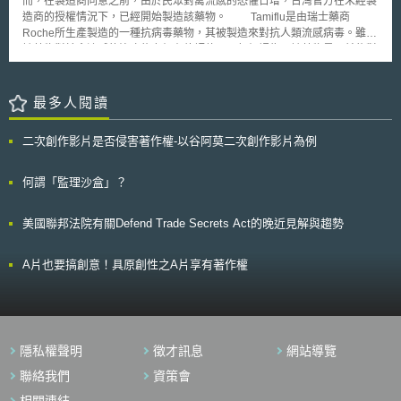
而，在製造商同意之前，由於民眾對禽流感的恐懼日增，台灣官方在未經製
(Amazon.com) 間的電子郵件通訊，亦即，所有來自 Amazon.com 的信件
請海關扣留，應繳納與貨物等值的擔保金[2]，提出申請書、證明文件[3]及足
造商的授權情況下，已經開始製造該藥物。 Tamiflu是由瑞士藥商
到達伺服器時，由於程式的運作，該信件於寄至使用者信箱前會先行複製，
以證明侵權事實明顯存在的證據，證明貨物即將進出口且未經許可使用了其
Roche所生產製造的一種抗病毒藥物，其被製造來對抗人類流感病毒。雖然
由 Interloc 公司員工加以閱讀。 本上訴法院之判決，乃針對電子郵件的
知識產權，始可向海關申請扣留貨物。海關依權利人的申請而扣留貨物後，
該藥物對於禽流感的治療能力仍有待評估，一般仍認為，該藥物是目前能對
傳送是否屬於監聽法中所謂的電子通訊 (electronic communication) 以及該
不會調查該批貨品究竟侵權與否，而是留待權利人自行調查並該批仿冒品的
抗禽流感的最佳選擇。 自 2003年12月起，禽流感已經在亞洲造成至少
公司之行為是否構成「攔截」皆作成肯定之解釋，對於電子郵件使用者隱私
相關業者起訴。若權利人在一定期限內沒有在法院起訴，則海關將放行貨
60起死亡案例，並且迅速於東南亞各國蔓延。雖然台灣尚未有民眾受到感染
權之保護有指標性的影響。
物。 對企業而言，自行花時間成本監控是否有仿冒貨物進出口是較為
的病例傳出，政府仍決定未雨綢繆，先行研製Tamiflu的非專利藥。台灣官
最多人閱讀
困難且成效有限的。中國大陸各地關口甚多，可能因無法確切掌握仿冒品進
方宣稱將製造6公斤的Tamiflu非專利藥，以維持足夠的庫存，並且該藥物將
出口的口岸和貨物進出口資訊而錯失申請查處的良機。根據中國海關總署的
不會被商業化。 目前台灣官方仍在與 Roche方面談判，並且向Roche
二次創作影片是否侵害著作權-以谷阿莫二次創作影片為例
統計，查獲仿冒品的方式中，經權利人登錄備案而海關依職權扣留仿冒品的
釋出最大善意，希望該公司能儘早授權台灣官方製造Tamiflu，以確保台灣
比例為99%，大幅超過依申請扣留的1%[4]。由此可知，有備案而海關主動
民眾的生命安全。由於禽流感的迅速蔓延，除了台灣之外，許多國家也正在
依職權查緝扣留仿冒品的成效，遠超過企業自行查緝仿冒品進出口後申請扣
請求該藥物的製造權利，盡力降低這場恐怖的流感風暴所造成的傷害。
何謂「監理沙盒」？
留的成效。而若為海關依職權扣留，更有可能由海關移送公安部門而啟動刑
事調查，降低企業自行蒐證調查的困難。 建議企業可積極執行知識產
美國聯邦法院有關Defend Trade Secrets Act的晚近見解與趨勢
權海關備案，讓海關主動依職權查扣仿冒品，為企業減少日常監控所花費的
人力資源等成本，並有效提升查扣成效。另外，即使於系統中完成備案，亦
應於企業內部建立備案的相關因應機制，避免因未及達成海關扣留程序上的
A片也要搞創意！具原創性之A片享有著作權
要求，而讓海關放行仿冒品，無法達成海關備案的目的。本文以下介紹企業
執行備案採取知識產權海關保護措施時，企業內部應注意的事項及應建立的
因應流程。 貳、重點說明 一、備案啟動海關知識產保護 在中國大陸註
冊取得的商標權、專利權或符合著作權法中的著作權皆可登錄備案，有權登
錄備案者為知識產權權利人。目前海關總署不接受知識產權的被許可人(台
隱私權聲明
徵才訊息
網站導覽
灣稱為被授權人，以下同)提出的備案申請，但是被許可人可以作為代理人
代表權利人申請備案。中國大陸地區以外的權利人，則必須委託境內的自然
聯絡我們
資策會
人、法人或者其他組織（例如境外權利人在境內設立的辦事機構）向海關總
相關連結