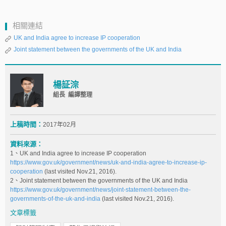
相關連結
UK and India agree to increase IP cooperation
Joint statement between the governments of the UK and India
楊証淙
組長 編譯整理
上稿時間：
2017年02月
資料來源：
1、UK and India agree to increase IP cooperation
https://www.gov.uk/government/news/uk-and-india-agree-to-increase-ip-
cooperation
(last visited Nov.21, 2016).
2、Joint statement between the governments of the UK and India
https://www.gov.uk/government/news/joint-statement-between-the-
governments-of-the-uk-and-india
(last visited Nov.21, 2016).
文章標籤