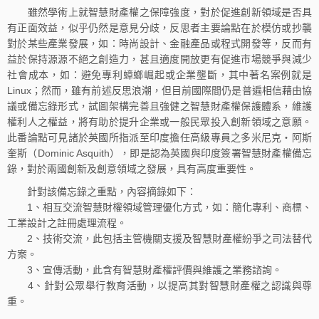
雖然學術上就智慧財產權之保障強度，對於促進創新領域是否具
有正面效益，似乎仍然是意見分歧，反思者主要論點在於模仿或抄襲
對於某些產業發展，如：時尚設計、金融產品或程式開發等，反而有
益於保持源源不絕之創造力，甚且適度開放更有促進市場競爭與減少
社會成本，如：避免專利蟑螂崛起或企業壟斷，其中著名案例就是
Linux；然而，雖有前述反思浪潮，但目前國際間仍是普遍相信藉由協
議或備忘錄形式，試圖架構完善且強健之智慧財產權保護體系，維護
權利人之權益，將有助於提升企業或一般民眾投入創新領域之意願。
此番論點可見諸於英國所指派至印度擔任高級專員之多米尼克‧阿斯
奎斯（Dominic Asquith），即是認為英國與印度簽署智慧財產權備忘
錄，對於兩國創新及創意領域之發展，具有高度重要性。
針對該備忘錄之重點，內容摘錄如下：
1、相互交流智慧財權領域管理優化方式，如：簡化專利、商標、
工業設計之註冊處理流程。
2、技術交流，此包括主管機關支援及智慧財產權紛爭之司法替代
方案。
3、宣傳活動，此含有智慧財產權評價與維護之業務諮詢。
4、針對公眾舉行教育活動，以提高其對智慧財產權之認識與尊
重。