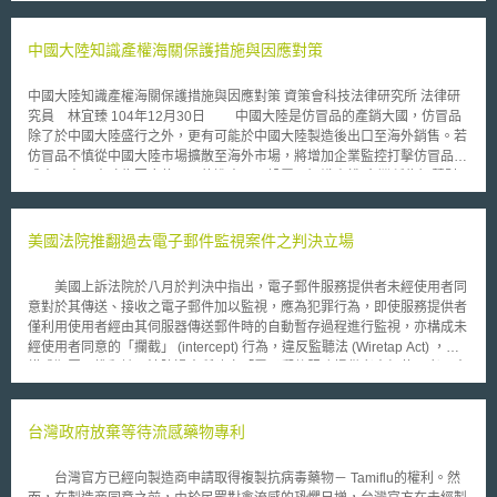
REGULATION (EU) No 723/2009 of 25 June 2009 on the Community
legal framework for European Research Infrastructure Consortium
(ERIC)，使各歐盟會員國、夥伴國家、非夥伴國家之第三國家或跨政府國際
中國大陸知識產權海關保護措施與因應對策
組織等對於分散的RIs整合起來後，可向歐盟執委會提出申請，依該號規則
取得法律人格，成立「歐盟研究基礎設施聯盟」(European Research
中國大陸知識產權海關保護措施與因應對策 資策會科技法律研究所 法律研
Infrastructure Consortium, ERIC)，且可為權利得喪變更之主體，更可與他
究員 林宜臻 104年12月30日 中國大陸是仿冒品的產銷大國，仿冒品
方簽訂契約或成為訴訟當事人，使其具有自我經營管理之能力。 截至
除了於中國大陸盛行之外，更有可能於中國大陸製造後出口至海外銷售。若
目前為止(2015年9月)，歐盟的RIs正式成立11個ERIC，並且透過國際間合
仿冒品不慎從中國大陸市場擴散至海外市場，將增加企業監控打擊仿冒品的
作將RIs做更有效率之使用。國際上近年來創新研發競爭激烈，歐盟執委會
成本。中國大陸為因應仿冒品的進出口，設置了知識產權(台灣稱為智慧財
為了持續推動建置世界級歐洲研究區域(European Research Area, ERA)，
產權，以下同)海關保護規範和配套措施。企業可透過海關保護的行政力
無論在資金面、政策面及法律層面均有積極作為，在強化歐盟RIs同時促進
量，達到監控、扣留(台灣稱為查扣，以下同)仿冒品進出口的效果。甚至當
國際科技研發合作，俾使歐盟於研發創新的領域保持世界領導之地位，歐盟
仿冒品案件的損害達到一定金額時，海關會主動將案件移送刑事公安部門，
美國法院推翻過去電子郵件監視案件之判決立場
未來仍會持續推動各個重要研發領域的ERIC，ERIC對於整合歐盟各國重大
權利人可利用公安部門介入調查仿冒案件的契機，找出整個仿冒製假鏈，進
RIs負有重要使命。
而從製假源頭開始打擊仿冒品。建議企業可妥善利用知識產權海關保護措
美國上訴法院於八月於判決中指出，電子郵件服務提供者未經使用者同
施，以達成降低仿冒品擴散海外的風險。 壹、事件摘要 企業啟動知識
意對於其傳送、接收之電子郵件加以監視，應為犯罪行為，即使服務提供者
產權海關保護措施有兩種方式，其一為事先將欲受保護之知識產權於「知識
僅利用使用者經由其伺服器傳送郵件時的自動暫存過程進行監視，亦構成未
產權海關保護系統」中備案，其二為由企業自行監控仿冒品進出口情形，針
經使用者同意的「攔截」 (intercept) 行為，違反監聽法 (Wiretap Act) ，而
對個案提出扣留申請。 第一種方式，權利人將知識產權在海關備案系
構成犯罪，推翻該國法院過去所建立「電子郵件服務提供者未經使用者同意
統中登錄後，海關在日常監控進出口貨物時會依照權利人的備案內容檢查進
監視使用者電子郵件通訊，不屬違反監聽法之犯罪行為」的立場。 被
出口貨物。當海關發現有疑似侵權的產品欲通關時，會主動將貨物扣留並通
上訴人 Bradford C. Councilman 是從事珍貴與絕版書籍網路建擋列表服務
報權利人，權利人可立即知悉有仿冒品欲進出口並派員處理。若確認貨物的
之 Interloc Inc. 的副總裁，該公司給與其顧客含有 "interloc.com" 網域名稱
台灣政府放棄等待流感藥物專利
確有侵權疑慮，再向海關申請扣留該批貨物。扣留後海關即會調查貨物是否
之電子郵件地址作為服務的一部份，並且提供如同電子郵件服務提供者之服
構成侵權，若發現案件侵害情節重大，即會將案件移送公安部門進行刑事立
務行為，本案起因於 1998 年 Bradford 指示該公司雇員透過修改郵件接收
案。 第二種方式，若企業未事先於知識產權海關保護系統中備案，則
台灣官方已經向製造商申請取得複製抗病毒藥物－ Tamiflu的權利。然
程序之方式，攔截並拷貝所有服務使用者與其競爭對手亞馬遜網路書店
可於發現仿冒貨品進出口的資訊後，個案向海關提出扣留申請[1]。權利人申