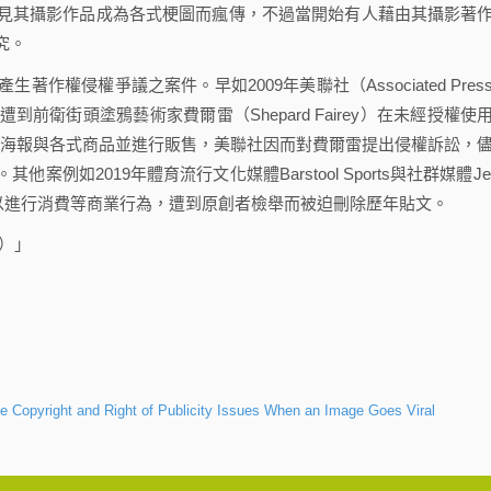
見其攝影作品成為各式梗圖而瘋傳，不過當開始有人藉由其攝影著
究。
侵權爭議之案件。早如2009年美聯社（Associated Pres
衛街頭塗鴉藝術家費爾雷（Shepard Fairey）在未經授權使
之海報與各式商品並進行販售，美聯社因而對費爾雷提出侵權訴訟，
如2019年體育流行文化媒體Barstool Sports與社群媒體Jer
及以進行消費等商業行為，遭到原創者檢舉而被迫刪除歷年貼文。
）」
 Copyright and Right of Publicity Issues When an Image Goes Viral