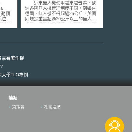
為
近來無人機使用越來越普遍，歐
a
洲各國無人機管理制度不同，例如在
議推動個
德國，無人機不得超過25公斤，英國
係位因
則規定重量超過20公斤以上的無人機
保護越
視同一般民航機管理。法國雖禁止飛
上隱私
行器未經核准不得在巴黎上空飛行，
月25
但日前頻傳有無人機圍繞著艾菲爾鐵
修正草
塔、美國大使館、羅浮宮和巴士底獄
處理及
紀念碑，一度造成恐慌。至於美國，
資料保
聯邦航空總署（Federal Aviation
Administration，FAA）原則上禁止大
片享有著作權
OPEAN
部份商用無人機飛行，但業者可以申
?
請豁免。 因此，為了統一無人機
ction
相關管理辦法，歐洲航空安全局
大學TLO為例-
013年
（European Aviation Safety Agency,
委會的
以下簡稱EASA）目前已擬管理草
議會公
案，並將無人機分為三種等級，最低
tee
風險無人機是指低耗能飛行器
連結
 Home
（aircraft），包括模型飛機，該類飛
利預計
機無須任何形式的證照，只能在操作
資策會
相關連結
16年生
者視線內且不得在機場與自然保護區
使用，其最高飛行高度為150公尺，
修法，
並禁止在人群上空使用。然而，最高
護規範
風險無人機管理範圍則將與現行飛行
，並且
器相關管理規則一樣，必須取得多種