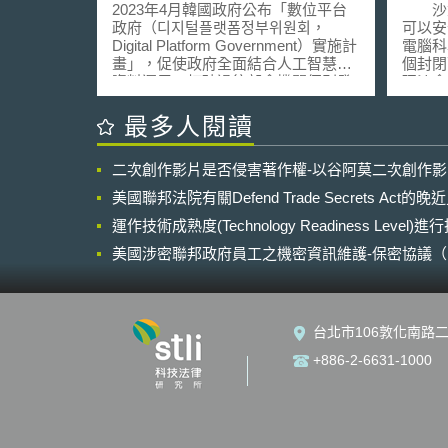
2023年4月韓國政府公布「數位平台
沙盒（
政府（디지털플랫폼정부위원회，
可以安
Digital Platform Government）實施計
電腦科
畫」，促使政府全面結合人工智慧和
個封閉
資料運用，打破過往部會機關個別發
理沙盒（
展數位專業的阻隔，為國民提供數位
是在數
化整合的政府服務，並鼓勵企業創
科技與
最多人閱讀
新。 「數位平台政府」為2022年新任
法規與
總統尹錫悅推行的政府改革措施之
一個風
二次創作影片是否侵害著作權-以谷阿莫二次創作
一，同年7月頒定組織條例，成立直屬
各種新
於總統之「數位平台政府委員會」，
品、服
美國聯邦法院有關Defend Trade Secrets Act
委任財政、科學、行政及個資保護4部
在監理
會首長及19位專家組成。數位平台政
運作技術成熟度(Technology Readiness Level)
規與相
府實施計畫預計2027年完成，計畫訂
風險，
美國涉密聯邦政府員工之機密資訊維護-保密協議（Non-disc
出4項數位平台政府關鍵服務任務，任
技術、
NDA）之使用
務目標與對應措施如下： (1)政府為人
過程中
民服務：建立政府綜合服務窗口，統
關）的
整中央、地方各級單位之千餘種稅
程中所
台北市106敦化南路二
捐、福利等內容，提供如「青年政策
規問題
整合」之個性化便利服務，以減少人
並作為
+886-2-6631-1000
民不便與潛在社會問題。 (2)智慧的一
或制定
體式政府：擴大機構間資料的共享與
考。 監理沙盒一詞源自英國在
利用，打破部會之間、中央和地方政
2014
府之間的資料孤島情形，目標串連1.7
科技創
萬餘的政府系統，成為政府創新基礎
在日本