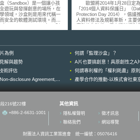
革新
Sandbox）是一個讓小孩
歐盟將2014年1月28日定
全遊玩與發揮創意的場所，在
「2014個人資料保護日」（Dat
學領域，沙盒則是用來代稱一
Protection Day 2014），倡
而安全的軟體測試環境。而監
人資料修法及規範革新，主要
Regulatory Sandbox），則
應數位化時代，個人資料權利
位經濟時代，為因應各種新興
形重要，並且為了強化保護線
新商業模式的出現，解決現行
權利，歐盟執委會首於2012年1
新興科技的落差，故透過設計
日所提出個人資料保護指令的
險可控管的實驗場域，提供給
案─「保護個人關於個人資料
影片為例
何謂「監理沙盒」？
興科技的新創業者測試其產
此等資料自由流通規章（一般
務以及商業模式的環境。
護規章）」（Proposal for a
的晚近見解與趨勢
A片也要搞創意！具原創性之A
沙盒當中，業者將暫時享有法
REGULATION OF THE EUR
進行技術評估
關責任的豁免，減低法規遵循
何謂專利權的「權利耗盡」原則
PARLIAMENT AND OF THE
以使業者能夠盡可能地測試其
COUNCIL（General Data Prote
losure Agreement,
產學合作的推動-以株式會社東京
服務或商業模式。透過在測試
Regulation)）；該修正草案於2
與監管者（通常為政府主管機
6月進入歐洲議會、理事會及執
密切互動合作，針對在測試過
三方協商，同年10月21日歐洲
發現或產生的技術、監管或法
民、司法與內政委員會（Commit
其他資訊
段216號22樓
，一同找出可行的解決方案，
on Civil Liberties, Justice and
未來主管機關與立法者，修改
Affairs）審議通過，若進程順
+886-2-6631-1001
隱私權聲明
徵才訊息
新興科技監管法規的方向跟參
將於2014年獲得通過，並於20
效施行。 歐盟「2014個人資料保
聯絡我們
網站導覽
年因應Fintech浪潮所推動的金融
護日」會議中，特別提到此次
新計畫，而類似的概念也出現
係為歐盟跨時代的個人資料保
財團法人資訊工業策進會 統一編號：05076416
2014年修正產業競爭力強化法
革新工作，具有特別重要意義