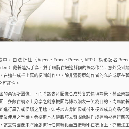
（Agence France-Presse, AFP）攝影記者Brend
rnie Sanders）戴著連指手套、雙手環胸在場邊靜候的攝影作品，意外受到
而，在這些成千上萬的梗圖創作中，除非獲得原創作者的允許或落在
之可能性。
的桑德斯圖像」，而將該去背圖像合成於各式情境場景，甚至架
圖。多數在網路上分享之創意梗圖為博取網友一笑為目的，尚屬於
圖進行廣告或促銷之用途，如將該去背圖像或衍生梗圖成為商品行
商業使用之爭議。桑德斯本人便將該去背圖像製作成運動衫進行慈
，該去背圖像未將原創進行任何轉化而直接轉印在衣服上，亦無法