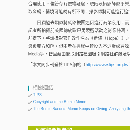
合理使用。儘管存有侵權疑慮，現階段攝影師似乎樂
取金錢，情境可能就有所不同，攝影師將可能進行追
回顧過去類似將網路梗圖迷因進行商業使用，而產生著作權
記者所拍攝前美國總統歐巴馬競選活動之肖像特寫，遭到前
前提下，將該攝影著作改作名為《希望（Hope）》
最後雙方和解，但兩者在過程中皆投入不少訴訟資源。其他案例
Media等，皆因藉由擷取網路梗圖吸引網路社群觸
「本文同步刊登於TIPS網站（
https://www.tips.org.tw
相關連結
TIPS
Copyright and the Bernie Meme
The Bernie Sanders Meme Keeps on Giving: Analyzing the