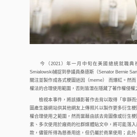
今（2021）年一月中旬在美國總統就職典禮中，由法新社
Smialowski捕捉到參議員桑德斯（Senator Be
關注並製作成各式梗圖迷因（meme） 而爆紅。然
權法的合理使用範圍，否則皆潛在隱藏了著作權侵權
檢視本事件，將該攝影著作去背以取得「寧靜而坐
圖產生器網站供其他網友上傳照片以製作更多衍生梗
權合理使用之範圍，然而當藉由該去背圖像或衍生梗
素、多次使用於廠商的社群媒體貼文中，將可能落入
款，儘管所得為慈善用途，但仍屬於商業使用；此外