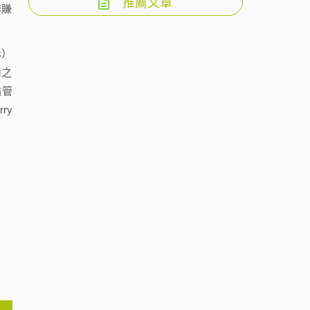
推薦文章
作賺
s）
用之
儘管
ry