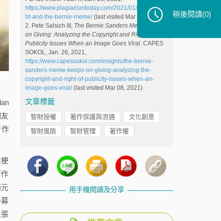
https://www.plagiarismtoday.com/2021/01/26/copyrig
稍後閱讀
(0)
ht-and-the-bernie-meme/
(last visited Mar 08, 2021)
2. Pete Salsich III,
The Bernie Sanders Meme Keeps
on Giving: Analyzing the Copyright and Right of
Publicity Issues When an Image Goes Viral
, CAPES
SOKOL, Jan. 26, 2021,
https://www.capessokol.com/insights/the-bernie-
sanders-meme-keeps-on-giving-analyzing-the-
copyright-and-right-of-publicity-issues-when-an-
image-goes-viral/
(last visited Mar 08, 2021)
文章標籤
an
網友
智財授權
著作保護與流通
文化創意
著作
智財風險
智財管理
著作權
設梗
著作
銷元
用手機閱讀及分享
善募
主張