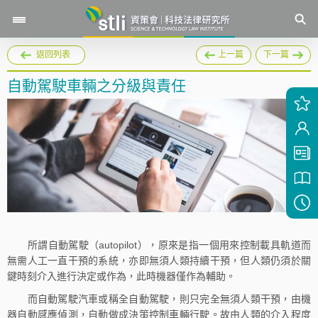
返回列表
上一篇
下一篇
自動駕駛車輛之分級與責任
所謂自動駕駛（autopilot），原來是指一個用來控制載具軌道而
無需人工一直干預的系統，亦即無須人類持續干預，但人類仍須於關
鍵時刻介入進行決定或作為，此時機器僅作為輔助。
而自動駕駛汽車或稱全自動駕駛，則只完全無須人類干預，由機
器自動感應偵測，自動做成決策控制車輛行駛。故由人類的介入程度