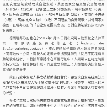
區別究竟是駕駛輔助或自動駕駛。美國國家公路交通安全管理局
（NHTSA）於2016年已提出正式的分類系統，除手動駕駛（0級）
外，區分弱駕駛輔助（1級）、部分自動駕駛（2級）、有條件全自動
（3級）、高度/完全自動化（4級）不同程度的自動駕駛。其他國家如
德國，在聯邦政府的「自動駕駛圓桌會議」也對自動駕駛有類似的四
等級區分。
德國聯邦政府也在於2017年1月25日提出規範自動駕駛之法律草
案，亦即道路交通法修正法（Änderung des
Straßenverkehrsgesetzes），核心在於賦予電腦與人類駕駛者法律
上同等地位。亦即，駕駛人的定義未來擴張延伸到「使用不同程度自
動駕駛系統者」。根據草案將來在車輛行駛中，人類可以在特定時間
與特定狀況下接管整個行駛。而最重要的修正：人類始終應該負使用
電腦的最終責任。
故在行駛中駕駛人將會被輔助機器替代，更要求自駕系統應該具
備“隨時可以由駕駛人接手操控或停俥”的功能。 分類中，駕駛人的角
色只有到全自動駕駛實現時才退場，屆時才會發生無駕駛人只有乘客
的狀況。
修法也重視自駕技術失敗並導致事故所生責任分擔的問題。對於
責任的調查將採用如同飛航安全中之「黑盒子」的方式，該裝置會記