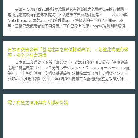
被定位在資料處理者(data processor)，只要運作是合法的且不侵擾人們之
人權，即可容許。不過WhatsApp仍向ICO承諾將停止分享其用戶個人資訊
美國FTC於2月23日對於兩款聲稱具有診斷能力的醫療app進行裁罰，
予Facebook，此協議將持續到GDPR生效為止，亦即此後WhatsApp與
理由是這兩款app宣傳不實資訊，故應予下架並裁處罰鍰。 Melapp與
Facebook間之資料共享若符合GDPR之規範，則可在基於安全防護之目的
Mole Detective兩款app，均係付費app，售價大約在1.99至4.99美元不
下進行或是改善其產品與廣告行銷。 ICO調查專員Elizabeth Denham
等，宣稱只要使用者從不同角度拍下自己身上的痣，app就能夠判斷這個痣
指出WhatsApp不應與Facebook間進行資料共享之理由有三：一、
屬於黑色素瘤（Melanoma，為一種罕見的皮膚癌類型，且惡性程度高）的
WhatsApp並未確認其與Facebook間所進行之個人資料分享係基於何種法律
機率，app將罹患黑色素瘤的風險區分為：高、中、低三級。但FTC認為業
依據；二、WhatsApp並未向其用戶適當且公平地揭露其如何處理、分享用
者的說法並沒有足夠的臨床依據加以證明，因此涉及廣告不實的行為。截至
戶之資料；三、對於WhatsApp既有之用戶而言，WhatsApp與Facebook間
目前為止，Melapp與Mole Detective的開發業者都已經繳納罰鍰，但發行商
日本國交省公布「基礎建設之數位轉型政策」，期望建構更有效
資料共享之處理目的與當初WhatsApp獲取其用戶資料之目的，二者並不相
L-Health拒絕繳納這項罰款，因此FTC的委員會在經過表決之後，決定在
率、安全之社會環境
符。 惟歐盟其他國家對於WhatsApp之處置可能不若英國寬容。例如，
2015年2月23日向北伊利諾州地方法院提起訴訟，請求法院執行此項由FTC
法國國家資訊自由委員會(Commission nationale de l'informatique et des
日本國土交通省（下稱「國交省」）於2021年2月9日公布「基礎建設
作成的裁罰。 具有診斷效果的app在美國其實開發已久，但在此案前，
libertes，簡稱CNIL)正對其採取執法行動，而漢堡資料保護與資訊自由委員
之數位轉型政策（インフラ分野のデジタル・トランスフォーメーション施
尚未見到行政機關對之積極的加以管制，此次由FTC出面對於廣告不實的部
會(Hamburg Commissioner of Data Protection and Freedom of
策）」。此報告係國土交通省基礎設施DX推進本部（国土交通省インフラ
分加以裁罰，而非由主管藥物、醫材的FDA進行裁罰，或許與眾人的想像不
Information)將案件提交到高等行政法院，該法院並已禁止Facebook使用從
分野のDX推進本部）於2021年1月所舉行第三次會議所彙整之政策方針。
同，但從FTC的這個行動，我們也發現美國政府已開始關切此類宣稱具有醫
WhatsApp共享中所獲得之資料。
針對基礎設施數位轉型之政策實施主要分為四個面向：第一部分強調透
療診斷效果的app，醫療app未來的發展情勢將會如何，特別是本案中將被
過行政程序數位化及網路化，藉以提升效率並加強管理效能，並且提供運用
FTC起訴的L-Health會不會再另行提起其他法律爭訟，以確保其產品在市面
數位生活中各項服務，以增加生活之便利與安全。第二部分說明為實現安全
上的合法性？毋寧是未來世界各地醫療app發展的重要參考資訊。
與舒適之勞動環境，減少人工作業之負擔，未來欲活用AI與機器人，使施工
電子病歷之法源與病人隱私保護
作業與技術建設達到無人化，並透過數位化提高專業技術學習效率以培育相
關人才。第三部分聚焦於調查、監督檢查領域，如公路、鐵路、河川及機場
之檢修，利用資料分析與自動化機械提升日常管理及檢修效率。最後，為順
利推行以上數位轉型政策，必須建構能支援數位化的社會。因此，未來除須
結合智慧城市（スマートシティ）等數位創新政策，利用資料以具體化社會
課題之解決方針外，亦須針對作為數位轉型基礎之3D資料進行環境整備，