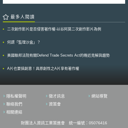
以利數位轉型之推動。
最多人閱讀
二次創作影片是否侵害著作權-以谷阿莫二次創作影片為例
何謂「監理沙盒」？
美國聯邦法院有關Defend Trade Secrets Act的晚近見解與趨勢
A片也要搞創意！具原創性之A片享有著作權
隱私權聲明
徵才訊息
網站導覽
聯絡我們
資策會
相關連結
財團法人資訊工業策進會 統一編號：05076416