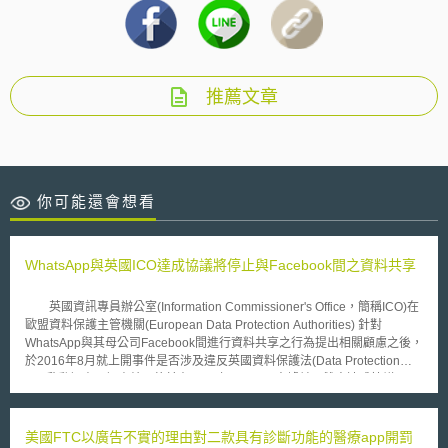
推薦文章
你可能還會想看
WhatsApp與英國ICO達成協議將停止與Facebook間之資料共享
英國資訊專員辦公室(Information Commissioner's Office，簡稱ICO)在
歐盟資料保護主管機關(European Data Protection Authorities) 針對
WhatsApp與其母公司Facebook間進行資料共享之行為提出相關顧慮之後，
於2016年8月就上開事件是否涉及違反英國資料保護法(Data Protection
Act)啟動調查，調查結果終於在2018年3月14日出爐並且雙方達成協議。
ICO調查結果是WhatsApp並無正當且合法之理由與Facebook進行資料
共享，惟並未對WhatsApp進行任何懲罰，原因乃是WhatsApp並未分享英
國用戶之資料予Facebook，並未直接違反英國資料保護法，因為WhatsApp
美國FTC以廣告不實的理由對二款具有診斷功能的醫療app開罰