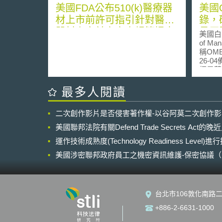
美國FDA公布510(k)醫療器
美國O
材上市前許可指引針對醫療
錄，
器材上市前之審查規範提出
見原
美國白
更完善詳細之調整
of Ma
稱OMB
26-
標是落
聯邦政府
Woke A
最多人閱讀
Gov
相」（T
二次創作影片是否侵害著作權-以谷阿莫二次創作
中立」（I
「無偏見
美國聯邦法院有關Defend Trade Secrets Act
Prin
運作技術成熟度(Technology Readiness Level)
採購大
將此二原
美國涉密聯邦政府員工之機密資訊維護-保密協議（Non-disc
合規定
NDA）之使用
採購時
敏感的
是採取
台北市106敦化南路二
1. 基
Thresh
+886-2-6631-1000
機構於
以下資訊： (1) 可