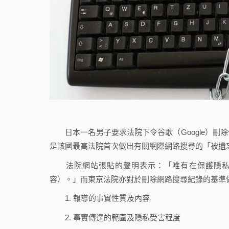
日本一名男子要求法院下令谷歌（Google）刪
是該國最高法院首次做出有關網際網路搜尋的「被遺
法院網站張貼的聲明表示：「唯有在保護隱私權
容）。」而東京法院亦對於刪除網路搜尋紀錄的基準
1. 報導的事實性質及內容
2. 事實傳達的範圍及隱私受害程度