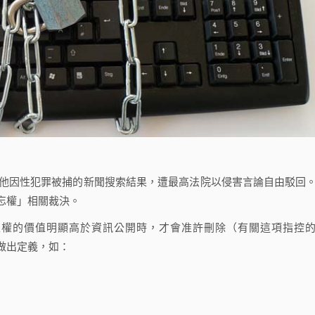
除他因性犯罪被捕的新聞搜索結果，遭最高法院以侵害言論自由駁回
忘權」相關裁決。
的價值明顯高於資訊公開時，才會准許刪除（有關這項指控
做出定義，如：