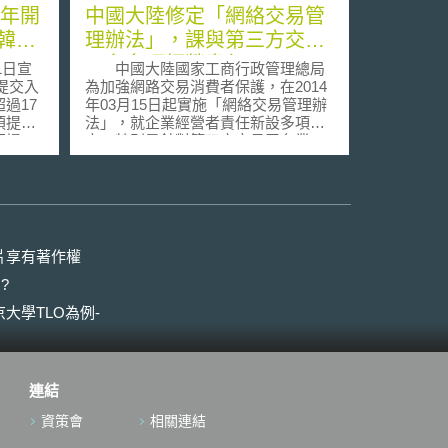
2年開
中國大陸修定「網絡交易管
韓國
理辦法」，課與第三方交易
平台多項經營責任
1日宣
中國大陸國家工商行政管理總局
會提交入
為加強網路交易消費者保護，在2014
過17
年03月15日起實施「網絡交易管理辦
須提供
法」，就企業經營者責任新設多項規
不提
定。特別是針對第三方交易平台業
國人欲
者，辦法要求其建立交易規則、消費
必須登
資訊保存、不良訊息處理、消費糾紛
方式所
調解管道等管理制度，以確保平台服
個人資
務品質。同时要求平台業者建立審查
生理資
制度，對申請進入平台從事經營活動
al
之賣家，進行身分審查與建檔，透過
片享有著作權
以網管網，達成有效率的網路身分管
?
出此法
理。 另外，為確保網路交易市場
面臨嚴
秩序、公平競爭，本辦法亦例示多項
大學TLO為例-
國人犯
不公平競爭行為態樣，包括任意調整
重新實
信用評價、傷害他人商譽等影響交易
然刻不
秩序之欺罔行為，皆受到明文禁止。
甚至在商標侵權情況中，平台在接收
連結
韓國境
到侵權通知時，必須積極採取必要措
指紋的
施，否則就因此損害擴大部分，將與
資策會
相關連結
害個人
侵權行為人共同承擔連帶責任。
。然而
考量在兩岸近期簽署之「海峽兩岸服