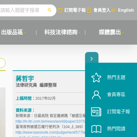
訂閱電子報
會員登入
English
出版品區
科技法律諮詢
媒體露出
熱門主題
蔣哲宇
法律研究員 編譯整理
會員專區
上稿時間：
2017年02月
資料來源：
訂閱電子報
新聞來源：日最高院 首定義網路「被遺忘權」
http://m.ltn.com.tw/news/world/paper/1075022
臺灣首例被遺忘權行使判決（104,上,389）
熱門閱讀
http://www.lawsnote.com/judgement/577fab10c5e5fb