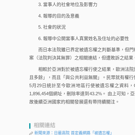
3. 當事人的社會地位及影響力
4. 報導的目的及意義
5. 社會的狀況
6. 報導中公開當事人真實姓名及住址的必要性
而日本法院雖已界定被遺忘權之判斷基準，但門檻極
案（法院判決其無罪）之相關連結，但遭敗訴之結果
相較於亞洲對於被遺忘權行使之結果，歐洲法院於2
且多餘」，而且「與公共利益無關」。民眾就有權行使被
5月29日統計至今歐洲地區行使被遺忘權之資料，Go
1,896,454個網址，刪除率達到43.2%。 由
故後續亞洲國家的相關發展還有帶持續關注。
相關連結
新聞來源：日最高院 首定義網路「被遺忘權」