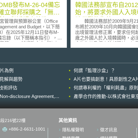
MB發布M-26-04備忘
韓國法務部宣布自201
確立聯邦採購之「無偏
始，將要求外國人入境
則」與透明度義務
時須登錄指紋
宮管理與預算辦公室（Office
韓國法務部於2009年9月2
nagement and Budget，以下簡
布將於2009年10月向韓國國
）在2025年12月11日發布M-
出境管理法修正案，要求任何超
04備忘錄（以下簡稱本指引），目
歲之外國人於入境韓國時，必
實第14319號行政命令「防止
食指指紋及個人臉部照片；如
中的覺醒AI」（Preventing
供，則不許其入境。而如該外
I in the Federal
滯留韓國境內超過3個月時，則
ernment）。本指引闡述「追求真
錄其所有手指的指紋。通過該
ruth-seeking）、「意識型態
取得之指紋及照片，將依韓國
影片為例
何謂「監理沙盒」？
deological Neutrality）兩大
料保護法統一存放於「外國人
AI原則」（Unbiased AI
訊資料庫」(database of physic
的晚近見解與趨勢
A片也要搞創意！具原創性之A
ciples），並強制要求聯邦機構在
information on foreigners)。 據韓
進行技術評估
型語言模型（LLM）時，必須
何謂專利權的「權利耗盡」原則
國法務部官員表示，之所以提
則納入合約條款。 為確保符
律修正案，是因為近來韓國已
losure Agreement,
產學合作的推動-以株式會社東京
，本指引要求聯邦機構在進行
重的非法入境、移民犯罪、外
，應避免強制供應商揭露過於
罪以及恐怖主義之威脅，因此
技術資料（如模型權重），而
施指紋及生理資訊登錄制度顯
以下兩層級的資訊揭露架構：
容緩。 不過，值得注意的是：原
其他資訊
段216號22樓
本透明度要求（Minimum
先韓國入出境管理法要求滯留
old for LLM Transparency） 各
內超過1年之外國人需提供所有
+886-2-6631-1001
隱私權聲明
徵才訊息
招標階段，應要求供應商提供
規定，已於2004因被認為有侵
接受的使用政策：
隱私之嫌疑而遭韓國國會廢止