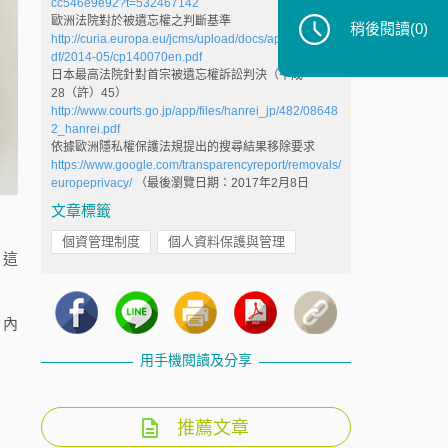
cc546e9e92?t=532467142
歐洲法院對於被遺忘權之判斷基準
稍後閱讀
(0)
http://curia.europa.eu/jcms/upload/docs/application/p
df/2014-05/cp140070en.pdf
日本最高法院針對首宗被遺忘權訴訟判決（平成
28（許）45）
http://www.courts.go.jp/app/files/hanrei_jp/482/08648
2_hanrei.pdf
依據歐洲隱私權保護法規提出的搜尋結果移除要求
https://www.google.com/transparencyreport/removals/
europeprivacy/
（最後瀏覽日期：2017年2月8日
文章標籤
個資管理制度
個人資料保護與管理
。這
的內
用手機閱讀及分享
推薦文章