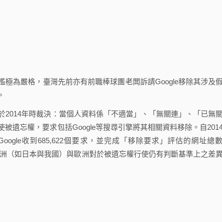
為嚴格，臺灣先前亦有前職棒球團老闆訴請Google移除其涉及
。
014年時裁決：當個人資料係「不適當」、「無關連」、「已無
遺忘權，要求包括Google等搜尋引擎將其相關資料移除。自201
ogle收到685,622個要求，並完成「移除要求」評估的網址總
上可知，亞洲（如日本與我國）與歐洲對於被遺忘權行使仍有判斷基準上之差