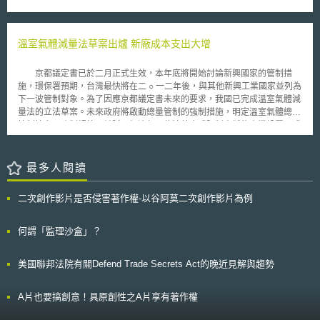
Directive）對於同意（consent）的規範，且有違資訊自主權（self-
效，經產省於指引中彙整受害組織資料去識別化作法，以及各專門組織間共
determination）；然而，愛爾蘭資料保護局則認為選擇退出的機制並未牴
享攻擊技術資訊之具體策略。 4.於保密協議中加入免責條款：經產省建議於
觸資料保護指令。 德國資料保護局委員Johannes Caspar教授表示，
受害組織與專門組織簽訂之保密協議中，加入專門組織免責條款，使專門組
預設同意蒐集、使用與揭露，再讓資料當事人可選擇取消預設的作法，其實
溫室氣體減量法草案出爐 新廠成本支出大增
織具有利用或揭露攻擊技術資訊裁量權，對於利用或揭露資訊，致生受害組
已經違反資訊自主權（self-determination）。並主張當以當事人同意作為個
織被識別等損害時，非因故意或重大過失不須負擔法律責任，以利推動資訊
人資料處理之法律依據時，必須取得資料當事人對其個資處理
共享。
京都議定書已於二月正式生效，本年底將開始討論新興國家的管制措
（processing）之明示同意（explicit consent）。對於部長理事會
施，環保署預期，台灣最快將在二 ○ 一二年後，與其他新興工業國家並列為
（Council of Ministers）認同倘資料當事人未表達歧見（unambiguous），
下一波管制對象。為了因應京都議定書未來的要求，我國已完成溫室氣體減
則企業或組織即可處理其個人資料的見解，Caspar教授亦無法予以苟同。
量法的立法草案。未來政府將啟動總量管制的強制措施，明定溫室氣體總量
他認為部長理事會的建議，不但與目前正在修訂的歐盟資料保護規則草案不
管制等多項強制規範；並賦予經濟部可依法禁止或限制高耗能產業設置，或
符，更是有違現行個資保護指令的規定。 有學者認為「同意」一詞雖
限制高碳類燃料輸入。惟未來新設工廠排放量必須列為企業總量管制的應削
然不是非常抽象的法律概念，但也不是絕對客觀的概念，尤其是將「同意」
減量，雖然允許企業可與其他部門或不同產業類別交易排放量，但因成本支
單獨分開來看的時候，結果可能不太一樣；對於「同意」的理解，可能受到
出大增，企業界認為影響投資意願而反彈聲浪甚大。 根據這項法案，
最多人閱讀
其他因素，特別文化和社會整體，的影響，上述德國和愛爾蘭資料保護局之
一定規模以上的溫室氣體排放源，應採用最佳防制設施，新增溫室氣體排放
意見分歧即為最好案例。 對於同意（consent）的落實是否總是須由資
量須列為實施總量管制後的「應削減量」，並作為環境影響評估審查通過承
料當事人之明示同意，為近來資料保護規則草案（The Proposed EU
二次創作影片是否侵害著作權-以谷阿莫二次創作影片為例
諾事項。也就是說，石化、鋼鐵等高耗能產業新設廠房、生產線時，依法必
General Data Protection Regulation）增修時受熱烈討論的核心議題。資料
須使用高效能技術或設備，因而產生的溫室氣體量，亦必須在企業總排放量
保護規則草案即將成為歐盟會員國一致適用的規則，應減少分歧，然而對於
內進行削減。 惟這項規定，產業界認為向市場或向能源服務公司購買
何謂「監理沙盒」？
企業來說，仍需要正視即將實施的規則有解釋不一致的情況，這也是目前討
排放權，對新設工廠將大幅增加成本支出，影響投資意願，在環保署內審議
論資料保護規則草案時所面臨的難題之一。
時反彈聲浪甚大。由於產業界反彈甚大，環保署不但延後送出法案審議，同
美國聯邦法院有關Defend Trade Secrets Act的晚近見解與趨勢
時考慮明定以「基限年」作為新設工廠是否須先在企業總量管制內削減，而
基限年則視國際對新興國家管制動作而定。 法案並規定當國際規範我
國溫室氣體應削減量時，啟動總量管制措施，企業必須依法削減既存的排放
A片也要搞創意！具原創性之A片享有著作權
量，企業可與其他住宅或運輸部門交易，也可在同一產業類別或跨產業類別
進行抵換或交易。如果總量管制仍無法達到減量目標時，將進一步實施碳稅