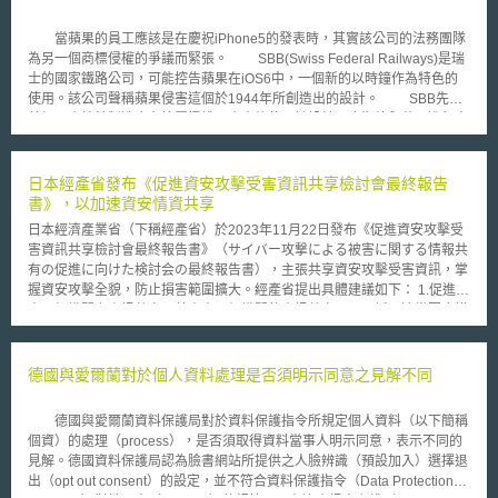
當蘋果的員工應該是在慶祝iPhone5的發表時，其實該公司的法務團隊
為另一個商標侵權的爭議而緊張。 SBB(Swiss Federal Railways)是瑞
士的國家鐵路公司，可能控告蘋果在iOS6中，一個新的以時鐘作為特色的
使用。該公司聲稱蘋果侵害這個於1944年所創造出的設計。 SBB先前
曾經同意鐘錶製造廠在簽署授權同意書後使用該設計，也期待與蘋果進行商
討，以盡快解決此一爭議問題。SBB發言人表示：「金錢並非是最優先考量
的利益，對於蘋果使用我們的設計我們是感到驕傲的，若是於兩個優質品牌
之間可以有合作關係，將會是雙贏的局面。」 而蘋果的發言人回應：
日本經產省發布《促進資安攻擊受害資訊共享檢討會最終報告
「此一有爭議的設計僅出現在iPad没有在iPhone」，並無其他評論。
書》，以加速資安情資共享
這似乎是第一個商標爭議，蘋果可以快速且溫和地解決；因為蘋果與
日本經濟產業省（下稱經產省）於2023年11月22日發布《促進資安攻擊受
Samsung及其他科技大廠在全世界的爭議似乎是永無止境，在中國就得面
害資訊共享檢討會最終報告書》（サイバー攻撃による被害に関する情報共
對不少的法律問題。 的確，再幾周後SBB與蘋果已達成協議，SBB車
有の促進に向けた検討会の最終報告書），主張共享資安攻擊受害資訊，掌
站時鐘的設計可使用於蘋果的某些產品設備，如：iPad、iPhone，雙方已
握資安攻擊全貌，防止損害範圍擴大。經產省提出具體建議如下： 1.促進各
經過討論並在授權同意書中達成協議，該協議已同意一定金額的授權金，而
專門組織間之資訊共享：藉由專門組織間的資訊共享，及早採取適當因應措
進一步的授權細節則是維持機密。
施，避免損害持續擴大，並降低受害成本。所謂專門組織包含資安廠商、資
安監控中心(Security Operation Center, SOC)營運商、防毒廠商，與依法令
成立從事資安事件諮詢與分析之非營利組織，例如：一般社團法人日本電腦
德國與愛爾蘭對於個人資料處理是否須明示同意之見解不同
網路危機處理暨協調中心（一般社団法人JPCERTコーディネーションセン
ター），以及一般財團法人日本網路犯罪對策中心（一般財団法人日本サイ
德國與愛爾蘭資料保護局對於資料保護指令所規定個人資料（以下簡稱
バー犯罪対策センター）等。 2.共享無從識別受害組織之資訊：為加快資訊
個資）的處理（process），是否須取得資料當事人明示同意，表示不同的
共享，經產省建議將資料去識別化至無從識別受害組織之程度，即可不經受
見解。德國資料保護局認為臉書網站所提供之人臉辨識（預設加入）選擇退
害組織同意而共享資訊。 3.提出《攻擊技術資訊處理與活用指引草案》（攻
出（opt out consent）的設定，並不符合資料保護指令（Data Protection
撃技術情報の取扱い・活用手引き（案））：為提升專門組織共享資訊成