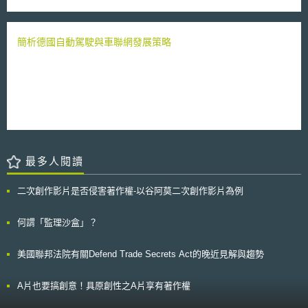
社會。但仍嫌規模過小，課題及責任分擔或目標成果不夠明確，所以需要一
定，聲請撤回原審裁定並定暫時狀態處分。 本案法院於此次裁定將原
個可以創造更大規模的創新的機制。基此，東京大學希望透過Proprius21專
裁定廢棄，在兩造間侵害營業秘密爭議之本案訴訟判決確定前：（1）禁止
案創造一個可由該校內部數個單位或研究室，共同參與大型研究主題的專
相對人利用、發表或洩漏任職抗告人公司期間所知悉抗告人公司有關於LED
案，以實現從多樣化的觀點來因應數個或一個企業需求之共同研究（多對多
簡析德國自動駕駛與車聯網發展策略
產品及製程相關之營業秘密及機密資訊，包括：非一般涉及該類資訊所知之
或多對一），並結合校內能量完成提案的機制。 東京大學規劃在校內
一切製程、程式、專門技術、技術資料、經營資料、材料、設計、參數及配
以三階段活動進行Proprius21專案：(1)公開交換意見，即讓「產業界與學
方、客戶明細、銷售資料等；（2）相對人不得為自己或第三人之利益，唆
術界相遇的場合」的廣場活動。(2)濃縮出最佳的主題，以及尋找最佳成員
使或利誘抗告人員工離職。 貳、重點說明 一、營業秘密具體認定爭執及以
之個別活動。(3)由成員縝密地製作計畫，由成員以外的人審視計畫內容，
定暫時狀態之處分為手段 綜合以上兩造爭執點在於，（1）在相對人離
打造一個更為優質計劃的篩選活動。 為了推動Proprius21專案，東京
職後所持有於抗告人公司任職時所知悉的營業秘密及機密資訊的具體內容該
大學係由產學合作研究推進部協助日本企業與校內研究人員進行個別的會議
如何認定，相對人爭執於離職時原公司並未明確界定，抗告人卻反駁確有保
及研討會或研習營等活動，同時也針對企業在決定研究主題後，至計畫成案
護營業秘密及機密資訊之說明。（2）透過兩造簽署之服務契約書，是否可
為止間之各階段提供各種支援。此外，該部人員也會接受來自產業界的諮
以透過定暫時狀態處分為手段，達到確認或重申請求裁定禁止相對人唆使或
詢，並在製作計畫之際，適當地介紹校內的職員，提供技術建議或審視計畫
利誘抗告人之員工離職。 二、定暫時狀態之處分需符合的要件 聲請定
最多人閱讀
的內容等各種支援。
暫時狀態之處分需符合下列要件：（1）兩造有爭執之法律關係，且以本案
訴訟能確定該爭執之法律關係者為限；以及（2）為防止聲請人發生重大損
二次創作影片是否侵害著作權-以谷阿莫二次創作影片為例
害或避免急迫危險或有其他相類之必要性情形。因此在符合法定要件的前提
下，可以請求法院針對侵權爭議的本案訴訟判決確定前，禁止侵害人為特定
行為 [4]。 另依本案法院的釋明，所謂爭執的法律關係，應不以法律關
何謂「監理沙盒」？
係已經訴訟繫屬為限，凡金錢請求以外，有繼續性且適於為民事訴訟之標的
者，於事人間發生爭執或被侵害等情形，均屬之。更尤，所爭執之法律關係
美國聯邦法院有關Defend Trade Secrets Act的晚近見解與趨勢
雖尚未有訴訟之繫屬，只要債權人因避免重大之損害或因其他情事，而有定
暫時狀態之必要者，即得依聲請定暫時狀態之處分，故法院據以得心證的理
由為下列幾項判斷依據。 三、法院判斷依據及裁定結果 （一）兩造有爭執
A片也要搞創意！具原創性之A片享有著作權
之法律關係 以兩造間爭執的法律關係來說，抗告人因發現相對人離職
後，有多位員工相繼離職到相對人所成立之公司任職，因此依與相對人任職