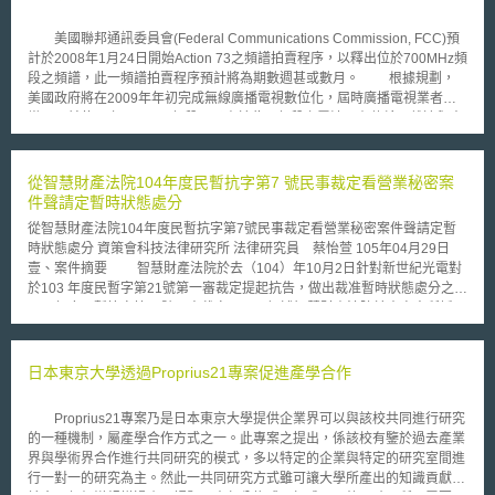
美國聯邦通訊委員會(Federal Communications Commission, FCC)預
計於2008年1月24日開始Action 73之頻譜拍賣程序，以釋出位於700MHz頻
段之頻譜，此一頻譜拍賣程序預計將為期數週甚或數月。 根據規劃，
美國政府將在2009年年初完成無線廣播電視數位化，屆時廣播電視業者將
繳回目前使用之700MHz頻段。又由於此一頻段之電波具有傳輸距離遠與穿
透力強之特質，此次之頻譜拍賣活動廣受各方業者矚目，符合競標資格之業
者包括電信業者、網路服務提供業者、有線電視業者及衛星電視業者，如
AT&T、Verizon Wireless、Google、EchoStar Communications及
從智慧財產法院104年度民暫抗字第7 號民事裁定看營業秘密案
Cablevision Systems等。據估計，此一頻譜拍賣所得之競標價格可能將會
件聲請定暫時狀態處分
突破百億美元。 此次拍賣之頻譜包括5個頻段，每一個頻段的拍賣規則
從智慧財產法院104年度民暫抗字第7號民事裁定看營業秘密案件聲請定暫
與用途均有所不同。其中D頻段必須與公共安全機構共用，未來得標者必須
時狀態處分 資策會科技法律研究所 法律研究員 蔡怡萱 105年04月29日
與公共安全機構溝通並達成協議，其所建立之全國性網路在緊急狀況發生
壹、案件摘要 智慧財產法院於去（104）年10月2日針對新世紀光電對
時，亦必須優先提供公共安全相關機構使用。職是之故，D頻段之競標價格
於103 年度民暫字第21號第一審裁定提起抗告，做出裁准暫時狀態處分之
目前仍遠低於聯邦通訊委員會所開出之底價，未來若無業者出價達競標底
104 年度民暫抗字第 7 號民事裁定，以下概述智慧財產法院於本案中所採取
價，則聯邦通訊委員會將更改底價與競標規則後，重新開放競標。
的法律判斷依據。 本案事實為李允立（下稱相對人）於102年離職後自
行成立公司（下稱相對人公司），隨即新世紀光電（下稱抗告人）之關鍵研
發團隊重要成員及各部門重要員工多名先後離職，部分至相對人公司任職。
日本東京大學透過Proprius21專案促進產學合作
相對人公司現有經營方式為無廠半導體公司，專門研發及販售發光二極體磊
晶圓及晶粒技術與產品規劃，透過租賃機台之方式製造相關產品，與抗告人
Proprius21專案乃是日本東京大學提供企業界可以與該校共同進行研究
業務相同。相對人為公司負責人，抗告人主張相對人不可避免的會使用抗告
的一種機制，屬產學合作方式之一。此專案之提出，係該校有鑒於過去產業
人公司的機密資訊及營業秘密，而造成抗告人重大損失，而抗告人為避免發
界與學術界合作進行共同研究的模式，多以特定的企業與特定的研究室間進
生重大難以回復之損害，依營業秘密法第11條第1 項[1]、兩造間的服務契約
行一對一的研究為主。然此一共同研究方式雖可讓大學所產出的知識貢獻給
書、民事訴訟法第538 條第1 項[2]、智慧財產案件審理法第22條第2 項[3]規