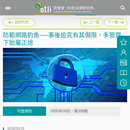
返回列表
上一篇
下一篇
防範網路釣魚──事後追究有其侷限，多管齊
下始屬正途
刊登期別
2005年09月，第208期
相關附件