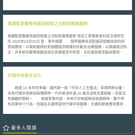
程，最重要的方法之一，是使用材料物理學的基本原理來模擬製造過程，而
近期更引進跨學科之研究，「模擬」最終產品化學成分和機械性能的微觀結
構。因積層製造是一個複雜又困難的過程，透過變化既有規則之模擬
（Game-Changing simulations），若建立完成模型且模擬成功，將成為積
美國監管醫療用基因檢驗之法制與實務趨勢
層製造的殺手級技術。在未來的五到十年，我們將看到更多的零件從積層製
造技術生產出來，而且這種技術有機會成為未來工廠的生產基礎。由於現行
材料及製造流程與機器必須配合一致，些許的差異皆會生產出不同品質之產
美國監管醫療用基因檢驗之法制與實務趨勢 資訊工業策進會科技法律研究
品，故未來積層製造工廠的結果穩定重現性（repeatability）和標準化
所 2020年03月25日 壹、事件摘要 精準醫療多搭配基因檢驗技術的研
（standardization），將是產品商業化的主要障礙與挑戰。
發與應用，以幫助醫師針對個體提供精確的診斷及治療服務。以美國現況而
言，許多新的醫學檢驗技術在各實驗室中研發，且迅速發展至臨床應用，但
必須經過醫療器材上市許可後，始得於實驗室外運用。 美國國會於
1976年修正《聯邦食品藥物與化妝法（Federal Food, Drug, and Cosmetic
Act）》後，將「體外診斷醫療器材」納入醫療器材的規範，同年美國食品
藥物管理署（Food and Drug Administration, FDA）便宣佈對實驗室自行研
代理孕母將合法化
發之檢驗技術（Laboratory Developed Tests, LDTs）行使「自由裁量權」
（Enforcement Discretion），排除於《聯邦食品藥物與化妝法》的管理之
經過 10 多年的爭議，國內第一部「代孕人工生殖法」草案終將出爐。
外，讓實驗室內LDTs的應用可享較為寬鬆的空間[1] 。 換句話說，由於
未來代理孕母將採無償精神，代孕者須年滿 20 歲且須有生產經驗，但是沒
典型之LDTs僅為實驗室內部使用，且測試方式簡易，需求量亦不高，可由
有國籍的限制。 根據草案內容，未來代孕制度將採無償精神，雖不得
「醫療保險與醫療補助服務中心」（The Center for Medicare & Medicaid
有商業仲介行為，但委託夫妻得提供代理孕母醫療、交通和營養費等費用，
service, CMS）依據《臨床實驗室改進修正案（Clinical Laboratory
甚至包括分娩後的醫療檢查、工作損失、交通費用等 。 草案中對於委託夫
Improvement Amendments, CLIA）[2]》之規範，施行臨床實驗室的品質管
婦的條件放寬，不只限於沒有子宮之婦女，在精、卵自備的前提下，只要夫
理。臨床實驗室於通過CLIA認證後，即可將開發的LDTs進行臨床應用。
婦懷孕可能危及生命，就適用此法案， 得尋求人工生殖手術之婦女 ， 包括
然而，1976年迄今，LDTs的發展已經有許多的變化，運作LDTs的實驗
沒有子宮、有懷孕障礙或分娩有危險等婦女。在親子關係認定方面，目前備
最多人閱讀
室往往獨立於醫療服務機構（Healthcare Delivery Entity）之外，而依賴於
有出生後收養制以及直接認定為委託夫妻婚生子女等二種方案。此外，代理
許多高科技的儀器、軟體來產生結果及解釋，增加了許多以往沒有的風險；