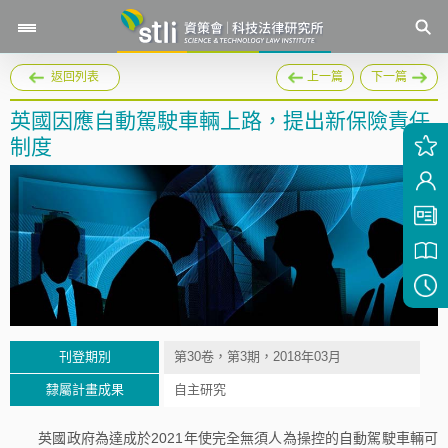
返回列表
上一篇
下一篇
英國因應自動駕駛車輛上路，提出新保險責任
制度
刊登期別
第30卷，第3期，2018年03月
隸屬計畫成果
自主研究
英國政府為達成於2021年使完全無須人為操控的自動駕駛車輛可