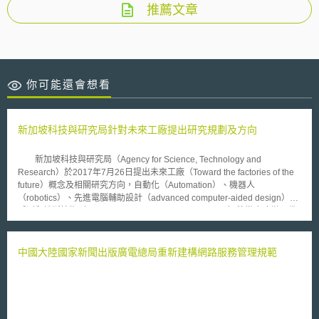
推薦文章
你可能還會想看
新加坡科技與研究局針對未來工廠提出研究規劃及方向
新加坡科技與研究局（Agency for Science, Technology and
Research）於2017年7月26日提出未來工廠（Toward the factories of the
future）概念及相關研究方向，自動化（Automation）、機器人
（robotics）、先進電腦輔助設計（advanced computer-aided design）、
感測和診斷技術（sensing and diagnostic technologies）將徹底改變現代
工廠，可製造的產品範圍廣泛，從微型車乃至於飛機皆可生產。積層製造
（Additive Manufacturing），又稱3D列印（3D printing），可使用單一的
高科技生產線來創造許多不同的產品項目，而不需要傳統大規模生產的設計
中國大陸國家新聞出版廣電總局重新建構網路服務管理規範
限制和成本，伴隨未來高效能電腦和感測技術之進步，積層製造速度也會隨
之加快。而智慧工廠（smart factories）將與物聯網（IOT）、雲端計算
（cloud computing）、先進機器人（advanced robotics）、即時分析
（real-time analytics）與機器學習（machine learning）等技術與積層製造
技術結合，將大為提升生產速度及產量。 為加速及改善積層製造的製