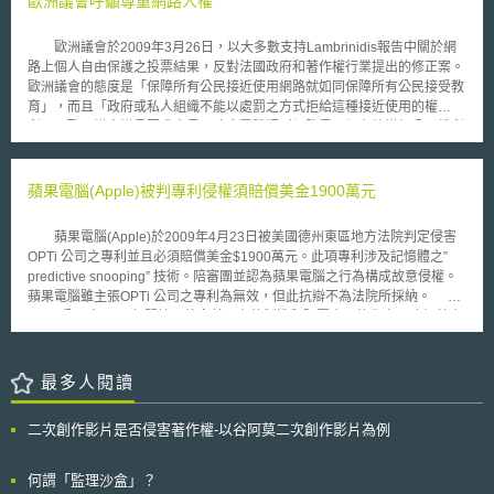
歐洲議會呼籲尊重網路人權
歐洲議會於2009年3月26日，以大多數支持Lambrinidis報告中關於網
路上個人自由保護之投票結果，反對法國政府和著作權行業提出的修正案。
歐洲議會的態度是「保障所有公民接近使用網路就如同保障所有公民接受教
育」，而且「政府或私人組織不能以處罰之方式拒給這種接近使用的權
利」。歐洲議會議員要求會員國政府需體認到網路是一個有效增加公民權利
義務之特殊機會，就這方面而言，使用網路及網路內容是一個關鍵要素。
這份報告被歐洲議會議員所採用，得以認識到提供安全措施來保護網路
使用者(特別是孩童)之必要性，由於使用者可能會因使用網路，而暴露在成
蘋果電腦(Apple)被判專利侵權須賠償美金1900萬元
為罪犯或恐怖份子的犯罪工具的風險中。報告中提出方案對抗網路犯罪，但
同時也要求在安全及網路使用者基本權利保障中尋求平衡點。 此報告否定
蘋果電腦(Apple)於2009年4月23日被美國德州東區地方法院判定侵害
法國所提之修正案，歐洲議會又再度否決由法國努力推動「網路侵權三振法
OPTi 公司之專利並且必須賠償美金$1900萬元。此項專利涉及記憶體之”
案」（three strikes file-sharing law)。歐洲議會認為對於所有網路使用者的
predictive snooping” 技術。陪審團並認為蘋果電腦之行為構成故意侵權。
監測活動及對於侵權者之處罰有違比例原則。歐洲議會亦公開支持「網路權
蘋果電腦雖主張OPTi 公司之專利為無效，但此抗辯不為法院所採納。
利憲章」（Internet Bill of Rights)以及推動「隱私權設計」（privacy by
OPTi 公司自2003年開始即放棄其原有的製造與販賣產品的生意，改經藉由
design）宗旨。
提起侵權訴訟來獲取利益。除了控告蘋果電腦外，OPTi 公司也針對其”
predictive snooping” 專利技術於同一法院對AMD 公司提出類似的專利侵權
訴訟。由蘋果電腦此次被判敗訴來看，OPTi 公司似乎已準備好擴大藉由它
最多人閱讀
所擁有的predictive snooping” 技術專利以提起訴訟的方式來獲取授權收
益。如同以往，蘋果電腦未對此次被判侵權賠償做出任何評論。
二次創作影片是否侵害著作權-以谷阿莫二次創作影片為例
何謂「監理沙盒」？