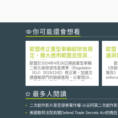
你可能還會想看
歐盟修正重型車輛碳排放規
歐盟
定，擴大適用範圍並提高減
護與
排目標
歐盟於2024年4月26日通過重型車輛
歐盟執
二氧化碳排放性能標準（Regulation
《非歐
（EU）2019/1242）修正案，加速交
報告》（Re
通運輸部門的脫碳進程，以實現2050
enforce
年淨零排放目標。修法重點如下：
rights
（1）擴大適用範圍：除了現有的卡車
200
外，亦納入市區公車、長途巴士（7.5
的為確
最多人閱讀
噸以上）、拖車等車型，如垃圾車等
保護與
特種車輛也將從2035年起納入管制。
「優先關注
二次創作影片是否侵害著作權-以谷阿莫二次創作
而歐盟執委會將於2027年評估是否將
清單。
5噸以下小型貨車也納入規範。 （2）
注國」
美國聯邦法院有關Defend Trade Secrets Act
明確減排目標：要重型車輛的二氧化
害的國