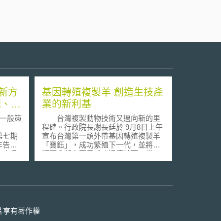
新方
基因轉殖複製羊 創造生技產
源、健
業的新利基
一般策
台灣複製動物技術又邁向新的里
程碑。行政院長謝長廷於 9月8日上午
盟第七期
宣布台灣第一頭外帶基因轉殖複製羊
年告一
「寶鈺」，成功繁殖下一代，並將人
方向仍
類第八凝血因子成功遺傳給下一代。
不同的
目前人類第八凝血因子市價每公
產官學
克價值 290萬美元﹙相當於新台幣8千
新的計
萬元﹚， 全球每年約需要 300公克，
預計將創造8億至9億美元價值的市
爭力白
場，由於「寶鈺」母子成為凝血因子
架構計
供應源，其產值及身價自然十分驚
片享有著作權
策結構
人。雖然距離商品化階段仍有一段距