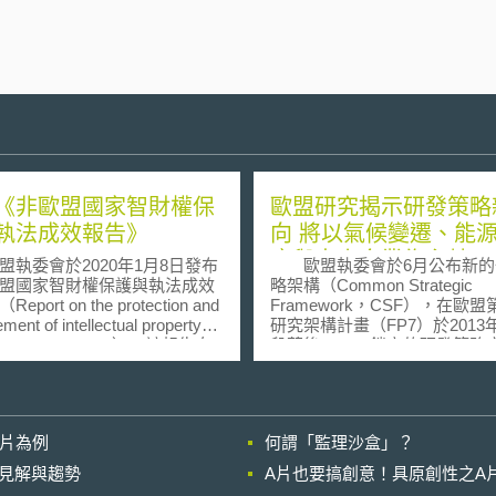
《非歐盟國家智財權保
歐盟研究揭示研發策略
執法成效報告》
向 將以氣候變遷、能
康與中小企業為主軸
委會於2020年1月8日發布
歐盟執委會於6月公布新的
盟國家智財權保護與執法成效
略架構（Common Strategic
port on the protection and
Framework，CSF），在歐
ment of intellectual property
研究架構計畫（FP7）於2013
 in third countries）。該報告自
段落後，CSF鎖定的研發策略
6年起，每兩年出版一次，主要目
會繼續，然此同時也引發一些
定特定非歐盟國家中智財權之
意見。為此執委會於6月間邀集
執法狀況，並列出每兩年的
研進行討論，並於6月底揭示了
國」（priority countries）
畫—Horizon 2020—。 歐盟執委
影片為例
何謂「監理沙盒」？
報告中亦說明，所謂「優先關
會早於2011年初即發佈歐盟競
是對歐盟智財利益造成最大侵
皮書，揭櫫了未來新一期研究
的晚近見解與趨勢
A片也要搞創意！具原創性之A
家，而非指全球中智財保護狀
畫之政策方向，其對於現有政