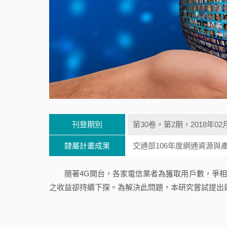
刊登期別
第30卷，第2期，2018年02
隸屬計畫成果
交通部106年度網通資源與
隨著4G開台，各家電信業者為獲取用戶數，爭相
之收益卻持續下探。為解決此問題，本研究嘗試提出