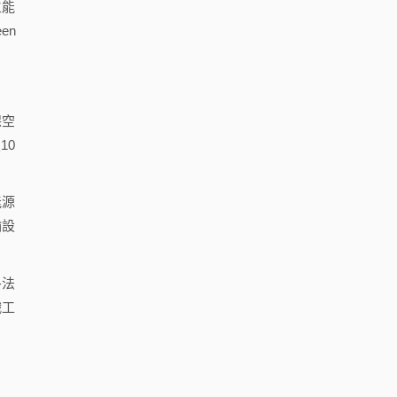
生能
en
保空
10
能源
輸設
各法
織工