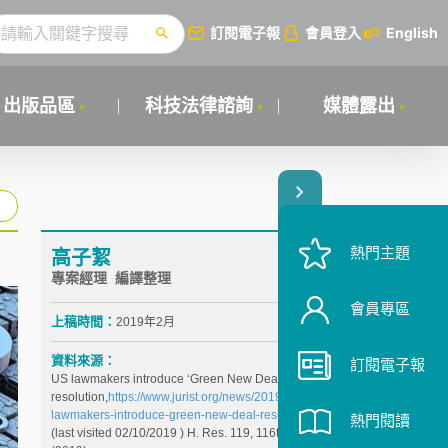
訂閱電子報
會員登入
English
出版品區
科技法律諮詢
媒體露出
熱門主題
高子絜
專案經理 編譯整理
會員專區
上稿時間：
2019年2月
資料來源：
訂閱電子報
US lawmakers introduce ‘Green New Deal’
resolution,
https://www.jurist.org/news/2019/02/us-
lawmakers-introduce-green-new-deal-resolution/
熱門閱讀
(last visited 02/10/2019 ) H. Res. 119, 116th Cong.