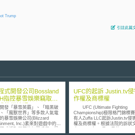
not Trump
引註此篇
式開發公司Bossland
UFC的起訴 Justin.tv
bH指控暴雪娛樂竊取外
作權及商標權
式的原始碼
發「暴雪英霸」、「暗黑破
UFC (Ultimate Fighting
、「魔獸世界」等多款人氣電
Championship)極限格鬥錦標
暴雪娛樂公司(Blizzard
有人Zuffa LLC起訴Justin.tv
tainment, Inc.)素來對遊戲中的作
權及商標權。根據法院的訴狀
程式採取嚴厲的打擊手段。暴
中，2010年10月23日的UFC1
日前對於「暴雪英霸」遊戲中
有超過5萬人從Justin.tv中觀