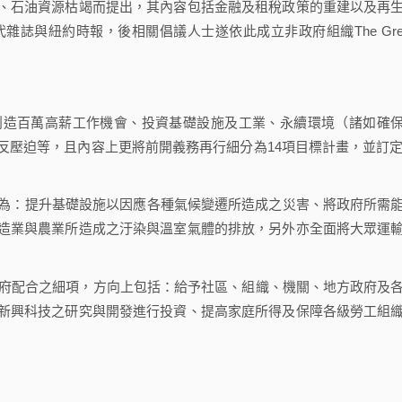
石油資源枯竭而提出，其內容包括金融及租稅政策的重建以及再
雜誌與紐約時報，後相關倡議人士遂依此成立非政府組織The Gre
造百萬高薪工作機會、投資基礎設施及工業、永續環境（諸如確
壓迫等，且內容上更將前開義務再行細分為14項目標計畫，並訂定
為：提升基礎設施以因應各種氣候變遷所造成之災害、將政府所需
造業與農業所造成之汙染與溫室氣體的排放，另外亦全面將大眾運
府配合之細項，方向上包括：給予社區、組織、機關、地方政府及
新興科技之研究與開發進行投資、提高家庭所得及保障各級勞工組