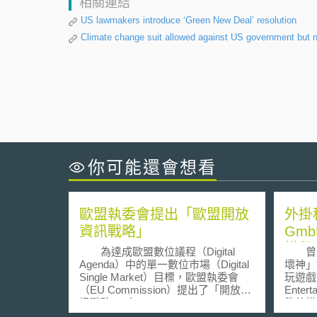
相關連結
US lawmakers introduce ‘Green New Deal’ resolution
Climate change suit allowed against US government but 
你可能還會想看
歐盟執委會提出「歐盟開放
外掛程
資訊戰略」
Gm
掛程
為達成歐盟數位議程（Digital
曾開
Agenda）中的單一數位市場（Digital
壞神」
Single Market）目標，歐盟執委會
玩遊戲的
（EU Commission）提出了「開放資
Enter
訊戰略」（Open Data Strategy for
弊外掛
Europe）措施，預計可為歐洲地區創
雪娛樂