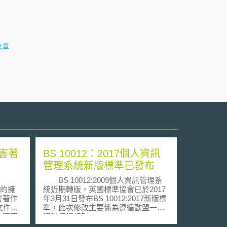
文章
侵害著
BS 10012：2017個人資訊
管理系統新版標準已發布
BS 10012:2009個人資訊管理系
賽的擁
統近期轉版，英國標準協會已於2017
侵害著作
年3月31日發布BS 10012:2017新版標
文件
準，此次修改主要係為遵循歐盟一般
21賽事
資料保護規則GDPR (General Data
看現場直
Protection Regulation )之規定。為了