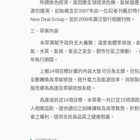
所謂綠色經濟，是因應全球經濟危機、氣候變遷、
源的運用，初始概念於2007年由一位記者刊載於時代
New Deal Group，並於2008年廣泛發行相關刊物。
三、草案內容
本草案賦予政府五大義務：溫室氣體零排放、創
氣、水質、氣候、食品之安全、韌性社區之推動）、反
年執行期間。
上揭14項目標計畫的內容大致可分為五類，分別
全數轉換為零碳排放、提升電力及能源效率、消除製
施改建為高速及零碳排放系統。
為達成前述14項目標，本草案一共訂定15項須政
人相關協助、提供適切之訓練課程及高等教育、針對
會之權利、提供全民高品質之健康照護。