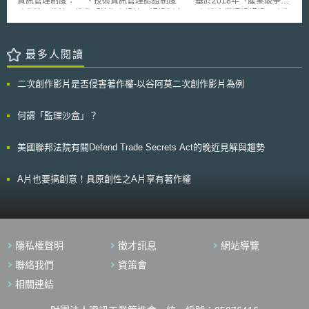
資訊管理制度： 一、技術資訊管理認證制度 基於2018年「產業競爭力
許第三方行動錢包提供者為存取NFC功能預先設置支付應用程式。 ● 持續更
強化法」修法，推動「技術資訊管理認證制度」，促進企業通過認證，強化
新架構以符合行業標準。 ● 允許開發者提示使用者設定預設支付應用程式並
企業取得合作夥伴信賴之能力。 二、營業秘密管理制度 基於日本「不
導向設定頁面。 ● 縮短爭端解決期程。 ● 由監督受託人提供獨立性及程序保
正競爭防止法」，推動「營業秘密管理制度」，防止企業外洩自己的機密資
證。 執委會認為蘋果公司提出的承諾能有效解決蘋果公司限制第三方行動
訊，強化企業自我保護之能力。 三、安全保障貿易管理制度 基於企業
最多人閱讀
錢包提供者在iOS裝置提供NFC支付功能的競爭，執委會與蘋果公司和解並
對於「外國交易行為與外國貿易法」或相關法令知識不足，推動「安全保障
承認該承諾對蘋果公司產生法律約束力，監督受託人將定期向執委會報告，
貿易管理制度」，避免企業輸出高階技術、高性能產品被作為軍事利用而違
執委會與蘋果公司和解並結束為期4年的調查，但蘋果公司仍須承擔《數位
二次創作影片是否侵害著作權-以谷阿莫二次創作影片為例
法，進而面臨被處刑罰、行政罰之風險，強化企業承擔責任之能力。
市場法》（Digital Markets Act）等其他法規之義務。 相較於Android系統
全球新興科技發展以及嚴峻疫情驅使之下，我國許多企業投入數位轉型、採
開放NFC功能提供行動錢包存取，iOS系統對行動錢包存取NFC功能有所限
取遠距辦公，與客戶間傳遞或保管重要技術資訊時，將增加一定程度的資訊
何謂「監理沙盒」？
制，澳洲競爭與消費者委員會（Australian Competition and Consumer
外洩風險，日本3種技術資訊管理制度可供我國企業建構技術資訊管理機
Commission）及美國司法部對於蘋果公司壟斷iOS裝置的行動錢包市場也
制、強化企業技術保護力之參考。
展開調查或訴訟，蘋果公司面臨行動錢包市場競爭的挑戰，在歐洲經濟區內
美國聯邦法院有關Defend Trade Secrets Act的晚近見解與趨勢
可能掀起行動錢包市場競爭的蓬勃發展，是否帶動在其他國家或地區的法制
政策改變，可持續觀察各國行動錢包市場動態。
A片也要搞創意！具原創性之A片享有著作權
隱私權聲明
徵才訊息
網站導覽
聯絡我們
資策會
相關連結