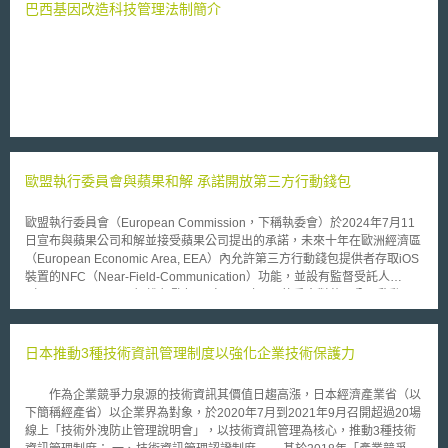
解析蛋白質結構與功能，並藉此發展新的生技醫療產品，以改良人類生活及
巴西基因改造科技管理法制簡介
生命品質。 有鑑於「基因與蛋白體研究」是全球廣泛重視的尖端科
學，陳總統說，政府自2002年即進行「基因體醫學國家型計畫」，在各地
籌建基礎設施和研發中心，而「中研院基因體研究中心」正是推展計畫的核
心工程。他相信，這項重大投資將提供一個健全的研發環境及專業技術平
台，協助台灣的生技產業掌握市場利基，進而落實行政院在「加強生物技術
產業推動方案」中所訂定各項發展目標。
歐盟執行委員會與蘋果和解 承諾開放第三方行動錢包
歐盟執行委員會（European Commission，下稱執委會）於2024年7月11
日宣布與蘋果公司和解並接受蘋果公司提出的承諾，未來十年在歐洲經濟區
（European Economic Area, EEA）內允許第三方行動錢包提供者存取iOS
裝置的NFC（Near-Field-Communication）功能，並設有監督受託人
（monitoring trustee）進行監督。 自2020年6月執委會對蘋果公司啟動反
壟斷調查，並於2022年5月執委會提出聲明認為蘋果公司在iOS裝置行動錢
包市場具有主導地位，對競爭對手產生排他性影響，涉及違反《歐盟運作條
約》（Treaty on the Functioning of the European Union, TFEU）第102條
日本推動3種技術資訊管理制度以強化企業技術保護力
禁止濫用市場地位規定。蘋果公司為解決涉及違法問題，於2024年1月承諾
提供第三方行動錢包提供者和支付服務提供者應用程式介面（Application
作為企業競爭力泉源的技術資訊其價值日趨高漲，日本經濟產業省（以
Programming Interfaces, APIs）存取iOS裝置的NFC功能，並經由執委會1
下簡稱經產省）以企業界為對象，於2020年7月到2021年9月召開超過20場
個月的第三方意見諮詢後，蘋果公司根據該意見修改部分內容，並提出以下
線上「技術外洩防止管理說明會」，以技術資訊管理為核心，推動3種技術
承諾： ● 提供終端設備支付功能。 ● 取消存取NFC功能的資格條件。 ● 允