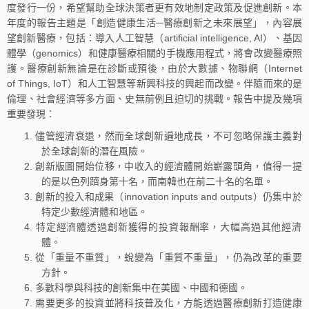
度發行一份，希望幫助全球決策者更有效地制定政策及促進創新。本
年度的報告主題是「創造健康生活─醫療創新之未來展望」，內容展
望創新醫療，包括：導入人工智慧（artificial intelligence, AI）、基因
體學（genomics）和健康醫療相關的手機應用程式，將會改變醫療照
護。醫療創新無論是在診斷或預後，由於大數據、物聯網（Internet
of Things, IoT）和人工智慧等新興科技的興起而改變。伴隨而來的是
倫理、社會經濟等多方面、史無前例且迫切的挑戰。報告中提及幾項
重要發現：
儘管經濟衰退，然而全球創新遍地成長，不可忽略保護主義對
於全球創新的潛在風險。
創新版圖開始位移，中收入的經濟體開始嶄露頭角，值得一提
的是以色列躋身第十名，而南韓也在前二十名的名單。
創新的投入和成果（innovation inputs and outputs）仍集中於
特定少數經濟體和地區。
特定經濟體透過創新獲得的投資報酬率，大幅高過其他經濟
體。
從「重量不重質」，蛻變為「重質不重量」，仍為改革的重要
方針。
多數科學與科技的創新集中在美國、中國和德國。
需要更多的投資並將科技普及化，方能透過醫療創新打造健康