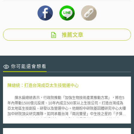
推薦文章
你可能還會想看
陳總統：打造台灣成亞太生技營運中心
陳水扁總統表示，行政院推動「加強生物技術產業推動方案」，將在5
年內帶動1500億元投資、10年內成立500家以上生技公司，打造台灣成為
亞太地區生技創投、研發以及營運中心。他期盼中研院基因體研究中心大樓
加中研院頂尖研究團隊，如同承載台灣「兩兆雙星」中生技之星的「子彈列
車」，引領台灣生技產業超越各國，奔馳在世界最前端。 陳總統表
示，本世紀人類基因體序列的解碼，開創並主導了生技產業革命性的發展，
展望未來，生命科學家所面臨的挑戰，將更著重於瞭解基因的複雜性、以及