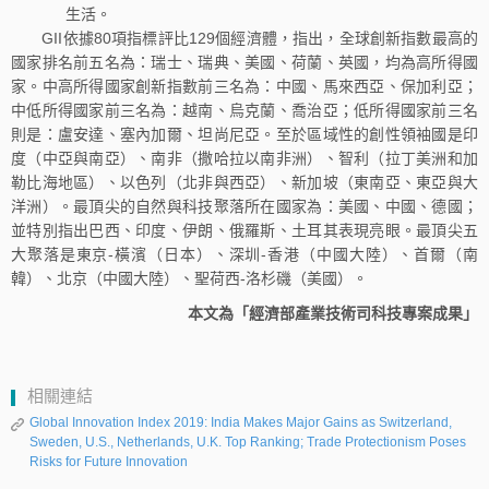
生活。
GII依據80項指標評比129個經濟體，指出，全球創新指數最高的
國家排名前五名為：瑞士、瑞典、美國、荷蘭、英國，均為高所得國
家。中高所得國家創新指數前三名為：中國、馬來西亞、保加利亞；
中低所得國家前三名為：越南、烏克蘭、喬治亞；低所得國家前三名
則是：盧安達、塞內加爾、坦尚尼亞。至於區域性的創性領袖國是印
度（中亞與南亞）、南非（撒哈拉以南非洲）、智利（拉丁美洲和加
勒比海地區）、以色列（北非與西亞）、新加坡（東南亞、東亞與大
洋洲）。最頂尖的自然與科技聚落所在國家為：美國、中國、德國；
並特別指出巴西、印度、伊朗、俄羅斯、土耳其表現亮眼。最頂尖五
大聚落是東京-橫濱（日本）、深圳-香港（中國大陸）、首爾（南
韓）、北京（中國大陸）、聖荷西-洛杉磯（美國）。
本文為「經濟部產業技術司科技專案成果」
相關連結
Global Innovation Index 2019: India Makes Major Gains as Switzerland,
Sweden, U.S., Netherlands, U.K. Top Ranking; Trade Protectionism Poses
Risks for Future Innovation