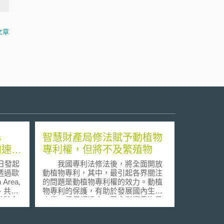
文章
s
智慧財產局修法賦予動植物
加速研
專利權，但將不及繁殖物
19
日發起
我國專利法修法後，將全面開放
，透過歐
動植物專利，其中，最引起各界關注
Area,
的問題是動植物專利權的效力。動植
、共享
物專利的保護，有助於發展國內生技
隊與企
產業，但保護過度，又會影響農漁民
對抗
生計，故智慧局在五月初發布之專利
各國達
法部分條文修正草案中，增訂動、植