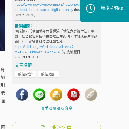
https://www.gov.uk/government/news/next-steps-
稍後閱讀
(0)
outlined-for-uks-use-of-digital-identity
(last visited
Nov. 5, 2020).
延伸閱讀：
陳咸蓁，〈德國聯邦內閣通過「數位家庭給付法」草
案，結合數位科技整併各項出生證明、津貼或補助申請
窗口〉，資策會科技法律研究所，
https://stli.iii.org.tw/article-detail.aspx?
tp=1&i=180&d=8510&no=64
（最後瀏覽日：
2020/11/10）。
文章標籤
位身
數位經濟
數位政府
集如
識別
可能
加強
用手機閱讀及分享
在何
推薦文章