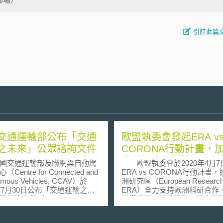
引註此篇
交通運輸部公布「交通
歐盟執委會發起ERA v
之未來」公眾諮詢文件
CORONA行動計畫，
發創新合作對抗COVID-
交通運輸部及聯網與自動駕
歐盟執委會於2020年4月7
Centre for Connected and
ERA vs CORONA行動計畫
omous Vehicles, CCAV）於
洲研究區（European Research 
8年7月30日公布「交通運輸之未
ERA）全力支持歐洲科研合作
詢文件（Future of Mobility
科學資訊，並給予歐洲研究團
l for Evidence），提及未來之交
業充足的研發疫苗資金，用以
) 更加潔淨之交通運
COVID-19。歐盟執委會已與