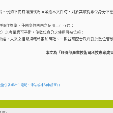
得。例如不備有護照或駕照等紙本文件時，對於其取得數位身分不
英國之技術與運作標準，使國際與國內之使用上可互通；
全）之考量應可平衡，使數位身分之使用可被信賴；
連結，未來之相關規範將更加明確、一致並可配合政府對於數位管
本文為「經濟部產業技術司科技專案成
技整併各項出生證明、津貼或補助申請窗口
部場）