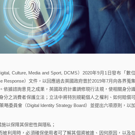
, Culture, Media and Sport, DCMS）2020年9月1日發布「數
r Evidence Response）文件，以回應過去英國政府曾於2019年7月向各界蒐
。依據諮詢意見之成果，英國政府計畫調修現行法規，使相關身分
身分之消費者保護立法；立法中將特別規範個人之權利、如何賠償
igital Identity Strategy Board）並提出六項原則，以
措施以保障其保密性與隱私；
而被利用時，必須確保使用者可了解其個資被誰、因何原因，以及