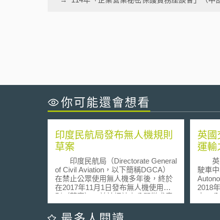
你可能還會想看
印度民航局發布無人機規則
英國
草案
運輸
印度民航局（Directorate General
英國
of Civil Aviation，以下簡稱DGCA）
駛車中心（
在禁止公眾使用無人機多年後，終於
Auton
在2017年11月1日發布無人機使用規
201
則（草案），並於網站上公開徵求意
來」公眾諮
見。民航局部長P Ashok Gajapathi
－Cal
Raju表示，草案將於接下來的30日
通運輸趨勢： (1
最多人閱讀