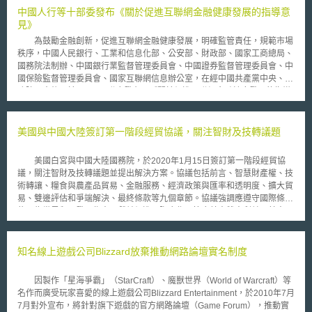
中國人行等十部委發布《關於促進互聯網金融健康發展的指導意
見》
為鼓勵金融創新，促進互聯網金融健康發展，明確監管責任，規範市場
秩序，中國人民銀行、工業和信息化部、公安部、財政部、國家工商總局、
國務院法制辦、中國銀行業監督管理委員會、中國證券監督管理委員會、中
國保險監督管理委員會、國家互聯網信息辦公室，在經中國共產黨中央、國
務院同意後，於7月18日聯合發布了《關於促進互聯網金融健康發展的指導
意見》。(下稱《指導意見》) 該《指導意見》首次讓中國的互聯網金融
正式從「野蠻生長」、「監管真空」，走向了「分類監管」和「有法可
依」，按照《指導意見》，未來在監管職責劃分上，人民銀行將負責互聯網
美國與中國大陸簽訂第一階段經貿協議，關注智財及技轉議題
支付業務的監督管理；銀監會負責包括個體網路借貸和網路小額貸款在內的
網路借貸以及互聯網信託和互聯網消費金融的監督管理；證監會負責股權式
美國白宮與中國大陸國務院，於2020年1月15日簽訂第一階段經貿協
群眾募資和互聯網基金銷售的監督管理；保監會負責互聯網保險的監督管
議，關注智財及技轉議題並提出解決方案。協議包括前言、智慧財產權、技
理。 同時，《指導意見》提出了一系列鼓勵創新、支援互聯網金融穩
術轉讓、糧食與農產品貿易、金融服務、經濟政策與匯率和透明度、擴大貿
步發展的政策措施，積極鼓勵互聯網金融平臺、產品和服務創新，鼓勵從業
易、雙邊評估和爭端解決、最終條款等九個章節。協議強調應遵守國際條
機構相互合作，拓寬從業機構融資管道，堅持簡政放權和落實、完善財稅政
約，為世界貿易發展作出貢獻並促進國際合作以符合美中雙方利益；其中，
策，推動信用基礎設施建設和配套服務體系建設。 值得注意的是，近
雙方針對中國大陸現有及未來關於智慧財產權及貿易投資技術轉讓問題，提
年高速發展的借貸式群眾募資、股權式群眾募資以及網路支付等目前在中國
出解決方案如下： 一、提升智慧財產權保障 中國大陸作為全球主要技
互聯網金融領域主要的行業型態，在《指導意見》中形成框架性政策，上至
術供應方，必須建立並實施全面的智財權保護與執法體系，發展新創企業以
知名線上遊戲公司Blizzard放棄推動網路論壇實名制度
監管原則，下至第三方存管等具體事項上，均有所涉及。由於《指導意見》
促進高質量的經濟成長；並將營業秘密保護視為優化商業環境的核心要素，
是經由中共黨中央、國務院同意，再經中國人民銀行等十部委所發布，也說
有效防止資訊遭竊取。藥品專利部分，為促進製藥領域的創新合作並滿足患
明了該意見的出臺是在中國共產黨中央和國務院的認可下制訂，是故若政策
因製作「星海爭霸」（StarCraft）、魔獸世界（World of Warcraft）等
者需求，美中雙方應提供藥品專利及非公開試驗或上市許可申請提交之相關
未出現重大轉向，該《指導意見》的規定待相關機關部門細化後，未來可預
名作而廣受玩家喜愛的線上遊戲公司Blizzard Entertainment，於2010年7月
資料；擬定專利有效期限延長方案。另外，為促進電子商務發展，美中應加
見將以法律、或行政法律等形式進一步頒布落實。
7月對外宣布，將針對旗下遊戲的官方網路論壇（Game Forum），推動實
強合作共同打擊電商市場中的侵權及偽造行為，阻止盜版產品的製造與銷