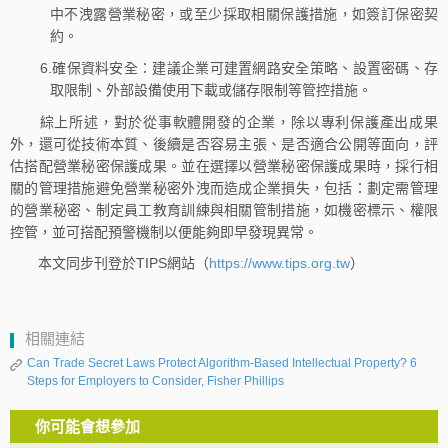
中不洩露營業秘密，或至少採取相關保護措施，如簽訂保密契
約。
6.確保資料安全：建議企業可建置網路安全策略、設置密碼、存
取限制、外部設備使用下載或儲存限制等管控措施。
綜上所述，對於從事軟體開發的企業，除以專利保護產出成果
外，還可從技術本質、後續是否容易主張、是否適合公開等面向，評
估搭配營業秘密保護成果。並在選擇以營業秘密保護成果時，採行相
關的管理措施避免營業秘密外洩而造成企業損失，包括：劃定需管理
的營業秘密、制定員工教育訓練與相關管制措施，如機密標示、權限
控管，並可搭配預警機制以便能夠即早發現異常。
本文同步刊登於TIPS網站（
https://www.tips.org.tw
）
相關連結
Can Trade Secret Laws Protect Algorithm-Based Intellectual Property? 6
Steps for Employers to Consider, Fisher Phillips
你可能會想參加