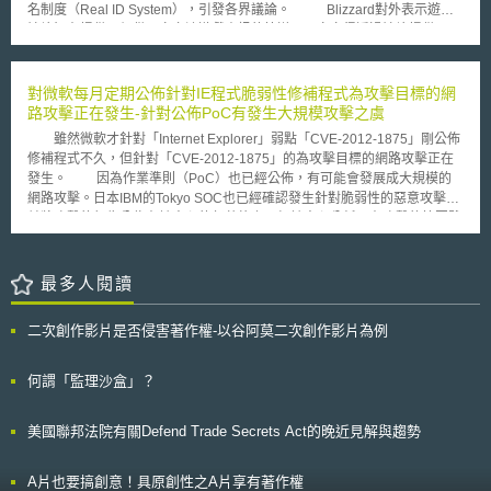
名制度（Real ID System），引發各界議論。 Blizzard對外表示遊戲
售。確保產品地理標示保護，符合公正透明程序；加強商標權保障，防止惡
論壇旨在提供一個供玩家交流遊戲資訊的管道，玩家亦得透過論壇提供
意註冊商標；強化智財權的司法與行政程序等。美中雙方應根據本協議，提
Blizzard改進遊戲內容的建議或發表其他意見。然而，部分使用者卻肆意透
供立法機關法律修正建議，確保能充分履行本協議之要求。 二、改善強制
過論壇散布人身攻擊言論，或從事其他不法行為。Blizzard希望透過推動論
技術轉讓 為確保美中雙方進行科技合作研發與企業市場准入，避免企
壇實名制度，約束人們透過論壇發表攻擊性言論的現象。然而，論壇實名制
對微軟每月定期公佈針對IE程式脆弱性修補程式為攻擊目標的網
業間因併購、合資及投資交易導致技術外流，中國大陸應改善強制技術轉讓
度訊息公布未久，Blizzard旋即收到眾多玩家的抗議信件。為平息反彈聲
路攻擊正在發生-針對公佈PoC有發生大規模攻擊之虞
問題；特別應加強美中雙方在關鍵技術問題上的相互信任與合作，保護智慧
浪，Blizzard共同創辦人兼執行長Mike Morhaime於7月9日於官方論壇發表
財產權、促進貿易投資，以解決中國大陸長期存在的結構性問題，包括提升
雖然微軟才針對「Internet Explorer」弱點「CVE-2012-1875」剛公佈
聲明，宣布Blizzard將不會實施論壇實名制，為整起事件劃下句點。
行政程序公正透明度、避免政府過度介入民間企業、加強外資敏感資訊保障
修補程式不久，但針對「CVE-2012-1875」的為攻擊目標的網路攻擊正在
相較於Blizzard放棄推動遊戲論壇實名制度，中國大陸文化部於2010年6月
等。
發生。 因為作業準則（PoC）也已經公佈，有可能會發展成大規模的
22日發布「網路遊戲管理暫行辦法」，實施「網路遊戲實名制」，自8月1
網路攻擊。日本IBM的Tokyo SOC也已經確認發生針對脆弱性的惡意攻擊，
日起，中國大陸線上遊戲玩家即必須使用真名及有效的身分資料進行註冊，
並將攻擊的報告公佈在該中心的部落格上。經該中心分析現在攻擊的範圍雖
而遊戲公司亦必須妥善保存玩家身分資料。中國大陸新法同樣引發諸多爭
然「非常限縮」，但是標的型攻擊的可能性非常的高。 也正因為作業準則
辯，玩家紛紛表示擔心個人資料遭到外洩；而遊戲業者也憂慮此舉將導致玩
（PoC）也已經公佈，也將被預測到發生大規模攻擊，微軟也呼籲儘速下載
家人口大量流失。
修補程式對程式弱點進行修補，避免遭到攻擊 。 微軟針對「CVE-
最多人閱讀
2012-1875」的弱點在6月13日每月定期公佈的資訊安全性更新程式
「MS12-037」進行修補。在6月13日公佈的時間點雖然已經確認發生惡意
二次創作影片是否侵害著作權-以谷阿莫二次創作影片為例
攻擊的資訊安全安事件，也已經透過非公開管道向微軟報告，但微軟並沒有
公開確認弱點的存在。
何謂「監理沙盒」？
美國聯邦法院有關Defend Trade Secrets Act的晚近見解與趨勢
A片也要搞創意！具原創性之A片享有著作權