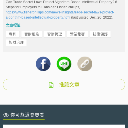
Can Trade Secret Laws Protect Algorithm-Based Intellectual Property? 6
Steps for Employers to Consider, Fisher Phillips,
https://www.fisherphillips.com/news-insights/trade-secret-laws-protect-
algorithm-based-intellectual-property.html
(last visited Dec. 20, 2022).
文章標籤
專利
智財風險
智財管理
營業秘密
技術保護
智財治理
推薦文章
你可能還會想看