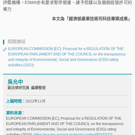
評鑑機構，ESMA亦有要求暫停營運、課予罰鍰以及撤銷經營許可的
權力
本文為「經濟部產業技術司科技專案成果」
相關連結
EUROPEAN COMMISSION [EC], Proposal for a REGULATION OF THE
EUROPEAN PARLIAMENT AND OF THE COUNCIL on the transparency
and integrity of Environmental, Social and Governance (ESG) rating
activities (2023)
吳允中
副法律研究員 編譯整理
上稿時間：
2023年11月
資料來源：
EUROPEAN COMMISSION [EC], Proposal for a REGULATION OF THE
EUROPEAN PARLIAMENT AND OF THE COUNCIL on the transparency
and integrity of Environmental, Social and Governance (ESG) rating
activities (2023),
https://eur-lex.europa.eu/legal-content/EN/TXT/?