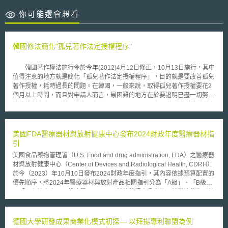
你可能還會想看
韓國修法簡化"孤兒著作法定授權程序"
韓國著作權法施行令於今年(2012)4月12日修正，10月13日施行，其中
值得注意的地方就是簡化「孤兒著作法定授權程序」，目的就是要改善孤兒
著作授權，耗時過長的問題。在韓國，一般來說，取得孤兒著作授權要花2
個月以上時間，而且對申請人而言，最困難的地方在於要證明已盡一切努力
搜尋權利人未果，所以過去10年(2001~2011)內，只有37件孤兒著作獲得
授權。 韓國孤兒著作法定授權程序之簡化內容為：除申請人可自行證
明已盡相當努力外，政府可代為證明已盡相當努力，亦即只要符合「查詢著
作權登記簿」、「查詢著作權集體管理團體之權利資訊目錄」、「著作在
美國FDA醫療器材與放射健康中心發布2024財政年度醫療器材指
『尋找權利人資訊系統』公告3個月以上」等法定要件，即可認定已盡相當
引
努力，直接准予授權使用孤兒著作。其目的主要就是要增進使用孤兒著作的
美國食品藥物管理署（U.S. Food and drug administration, FDA）之醫療器
便利性。 前述之「尋找權利人網站」：www.findcopyright.or.kr，係由
材與放射健康中心（Center of Devices and Radiological Health, CDRH）
韓國著作權委員會建置，申請人亦可在網站上申請孤兒著作授權。手續費每
於今（2023）年10月10日發布2024財政年度指引，其內容依據預算配置的
件1萬韓圜(相當於新台幣287.9元)。
優先順序，將2024年醫療器材與放射產品相關指引分為「A級」、「B級」
及「回顧性審查」三份清單。而CDRH希望將訊息公佈後，針對這些指引的
優先處理順序、修改或刪除徵求外部建議，以下節錄這三份清單內容：
（1）A級清單：FDA擬於2024 財政年度優先發佈的醫療器材指引文件清
單，內容包含醫材的再製造及短缺管理、預訂變更控制計畫、運用真實世界
德國大學研發成果商業化模式初探— 以拜揚專利聯盟為例