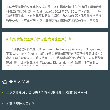
證據輔助監管之決策，及基於人工智慧/機器學習之醫材的軟體生命週期管
理指引等。 （2）B級清單：FDA 在 2024 財政年度於資源許可的前提下，
德國大學研發成果商業化模式初探— 以拜揚專利聯盟為例 資訊工業策進會
擬發佈的指引文件清單，內容包括醫材製造商的故障主動報告計畫、製造與
科技法律研究所 法律研究員 余承穎 2018年07月30日 壹、背景 「研
品質系統軟體之確效管理，及診斷測試用之3D列印醫材管理指引。 （3）回
發成果商業化」向來為我國政府關注議題。自2000年起，我國積極推動技
顧性審查清單：為1994年、2004年和2014年發佈至今，目前仍適用的指引
轉中心設立，並在2002年後，宣導技轉業務推動以績效為導向，同時進行
文件綜合清單，詢問是否有需與時俱進之處。 具體而言，CDRH希望徵求
相關配套之獎助[1]。科技基本法下放政府資助之研究計畫成果下放予計畫執
外界對現有清單優先順序配置合宜性的建議，同時也開放各界提出哪些醫材
行單位，並允許執行單位可自行運用其研發成果將技術知識擴散於業界，且
相關主題的指引文件草案可待補充。對於回顧性審查清單，如有修訂或刪除
也開始有技轉金的收入，只是真正能技轉的技術件數並不多，還需要強化技
之必要，亦應檢具建議與具體理由。 從此三份清單及後續外界的意見，我
轉中心的功能，以利未來更能聚焦學校的研發能量並有效的商業化。
新加坡就智慧國家方案提出策略性國家計畫
們可藉此掌握美國在醫材短缺管理、預定變更控制、運用真實世界證據決
近年來，德國聯邦政府在高等教育產學合作上，提出《知識創造市場》
策，及醫材軟體生命週期與確效管理等領域，政府資源配置與投入的規劃，
（Knowledge Creates Markets）[2]之報告，並提出四個行動方案，主要支
同時也作為我國醫材政策之借鏡。
新加坡政府科技局（Government Technology Agency of Singapore,
持知識與技術的移轉在國家政策中給予最高的優先性。也因政府的支持下，
下稱 GovTech）在2017年8月21號提出智慧國家的5個策略性國家計畫，指
德國聯邦政府斥資46.2百萬歐元建立專利利用局
出為了建立數位國家，政府將會更加注重基礎建設的整合途徑，未來將聚焦
(Patentverwertungsagentur，以下簡稱PVA)，截至2016年止已成立29間
5項計畫： 國家數位身分（National Digital Identity）系統，使市民和工商
PVA[3]，每一間PVA對於區域性大學進行商業化的服務。 本篇就以德國
業可以更加安全與便利的方式進行交易。未來的六個月，在現有的
各區的PVA中，技轉成績最好的拜揚專利聯盟(BayPat)進行介紹，並了解德
SingPass交易系統上， GovTech將會進行關於行動軟體代碼（software-
國大學在國家政策支持下的專利聯盟運作機制。 貳、德國大學商業化困境
token）試驗，並在五年後大量適用此種服務。 增進數位支付（e-
及解決方案 西元2000年初，德國大學和我國一樣面臨研發成果無法商
Payments）功能。新加坡金融管理局（Monetary Authority of Singapore,
最多人閱讀
業化的問題，其主因可分為兩部分來說[4]： 大學教授以學術發表論文為主
MAS）將會與銀行和私部門合作，建立各種數位支付管道。例如簡化數位支
要目標且大學也擁有很多的研發成果，卻無法轉化成專利或推廣至市場上運
付並布建統一銷售終端（Unified-Point-of-Sales, UPOS），預計將於18個
用。 德國大學很早就開始推產學合作和技術移轉，由於技轉人員沒經驗，
二次創作影片是否侵害著作權-以谷阿莫二次創作影片為例
月內設置25000個終端，使多種銷售方式可透過單一終端進行。 智慧國家感
無法強化技轉人員的職能，導致校內研發成果無法集中管理而妥善的運用。
測器平台（Smart Nation Sensor Platform），加速感應器與其他物聯網的
基於德國聯邦政府積極想讓高等教育的研發成果能夠商業化，並可以和
布建，使城市更加易居住與安全。GovTech將會建立智慧國家感測器平台，
何謂「監理沙盒」？
產業建立溝通橋樑，因此德國聯邦政府推出了《知識創造市場》四個行動方
並增進基礎建設與分析能力，並與LTA合作目在未來18個月測試智慧聯網路
案，其中一個行動方案Exploitation Offensive(市場開發)[5]的目標是希望將