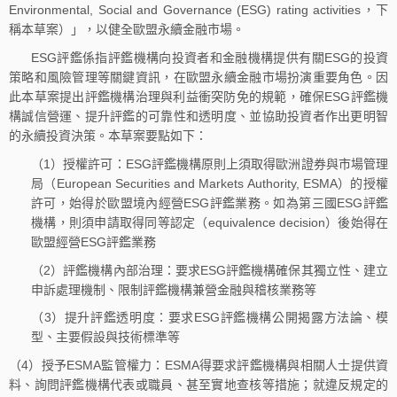
Environmental, Social and Governance (ESG) rating activities，下
稱本草案）」，以健全歐盟永續金融市場。
ESG評鑑係指評鑑機構向投資者和金融機構提供有關ESG的投資
策略和風險管理等關鍵資訊，在歐盟永續金融市場扮演重要角色。因
此本草案提出評鑑機構治理與利益衝突防免的規範，確保ESG評鑑機
構誠信營運、提升評鑑的可靠性和透明度、並協助投資者作出更明智
的永續投資決策。本草案要點如下：
（1）授權許可：ESG評鑑機構原則上須取得歐洲證券與市場管理
局（European Securities and Markets Authority, ESMA）的授權
許可，始得於歐盟境內經營ESG評鑑業務。如為第三國ESG評鑑
機構，則須申請取得同等認定（equivalence decision）後始得在
歐盟經營ESG評鑑業務
（2）評鑑機構內部治理：要求ESG評鑑機構確保其獨立性、建立
申訴處理機制、限制評鑑機構兼營金融與稽核業務等
（3）提升評鑑透明度：要求ESG評鑑機構公開揭露方法論、模
型、主要假設與技術標準等
（4）授予ESMA監管權力：ESMA得要求評鑑機構與相關人士提供資
料、詢問評鑑機構代表或職員、甚至實地查核等措施；就違反規定的