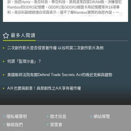
世界智慧財產組織導入AI工具協助審查官進行商標審查，包括以關鍵字及影
訴，指控Hynix、南亞科技、華亞科技、英飛凌等四家DRAM廠，涉嫌侵犯
像標記之搜尋功能，此一工具不僅可簡化商標申請和註冊審查程序與時間，
Rambus的DDR2記憶體、GDDR2及GDDR3繪圖卡用記憶體等共18項專
亦有部分國家提供使用者自行檢索之功能，使企業可進行更快速、有效率之
利。南亞科副總經理白培霖表示，還不了解Rambus實際的指控內容，一切
商標檢索，使其於品牌保護策略上節省不必要之時間及金錢。 5.支持策略性
仍在了解中。 Rambus三年前推出RDRAM並獲得英特爾支持成為次世
專利組合管理 AI工具亦可協助專利組合管理，包括最廣的專利範圍、評估是
代主流產品，但因當時DRAM廠基於成本考量，決定支持DDR規格，所以
否需繼續維護專利、或是評估擬收購專利之價值，以AI工具協助評估以上事
Rambus後來不得不被迫退出標準型DRAM市場。然因Rambus擁有多項記
項，雖無法完全取代人工進行策略評估，惟可顯著減少勞動力支出。 AI工具
憶體專利，目前主要產品獲得新力PS遊戲機採用，所以大部份營收來源均
最多人閱讀
改變了智慧財產組合創建及管理之方式，雖然AI工具不能完全承擔管理智慧
來自於權利金收入，去年Rambus營收約1億4500萬美元，其中的1億2000
財產權組合之職責，但AI工具在專利/商標檢索、專利申請文件撰寫、專利權
萬美元就是權利金收入。 由於Rambus前年就宣佈研發出DDR2產品，
二次創作影片是否侵害著作權-以谷阿莫二次創作影片為例
評估、商標維權等方面已可大量減少人力及管理成本，有助於企業智慧財產
隨著今年英特爾力推新款支援DDR2晶片組，全球DRAM廠均投入DDR2生
組合管理，惟企業及使用者須留意使用AI工具的資料管理問題，以避免機密
產，因此Rambus再度興訟，控告Hynix、南亞科技、華亞科技、英飛凌等
資訊遭到外洩。 本文同步刊登於TIPS網站（https://www.tips.org.tw）
四家DRAM廠，侵犯其 DDR2及GDDR2、GDDR3等記憶體共18項專利。
何謂「監理沙盒」？
對於被Rambus控告一事，南亞科技及華亞科技提出說明。白培霖說，
南亞科及Rambus一直就二家製程技術洽談相互授權事宜，內容包括DDR2
美國聯邦法院有關Defend Trade Secrets Act的晚近見解與趨勢
及繪圖卡用記憶體GDDR3等，但目前為止雙方還沒有達成相互授權協議，
自然也沒有權利金支付問題，由於南亞科目前還沒收到起訴書，不知道
Rambus提出的控訴內容為何，因此一切有待再進一步了解後再行說明。除
A片也要搞創意！具原創性之A片享有著作權
了此次的Rambus控告南亞科侵權，去年日本半導體大廠瑞薩科技
（Renesas）也三度對南亞科技提出侵權控告，瑞薩除了指出南亞科技侵犯
其記憶體製程、設計、封裝等專利權外，去年十月底還向東京地方法院提出
申請，將對南亞科技日本子公司進口、銷售DRAM行為進行假處份
（Preliminary Injunction）。 對於國際大廠不斷針對南亞科提出侵權告
隱私權聲明
徵才訊息
網站導覽
訴，南亞科技表示，與瑞薩在日本、美國的專利權官司，至今還在上訴審理
階段，南亞科已經提出資料證明，至於Rambus此次提出的侵權告訴，現在
聯絡我們
資策會
還在了解中，但南亞科的立場，會尊重每家半導體廠的專利權，不會有任何