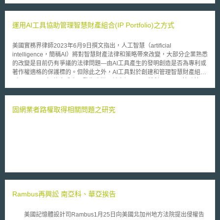
於其他國家的監理沙盒需要申請方能適用，透過法規以及ASIC澳洲已經提
供一些鬆綁機制，換句話說並不需要事先申請就可以取得監管沙盒鬆綁。例
如非現金支付產品，包含儲值卡，以及某些國外交易服務。 2.ASIC的
運用AI工具協助管理智慧財產組合(IP Portfolio)之方式
fintech 執照豁免見諸於ASIC Corporations (Concept Validation Licensing
Exemption) Instrument 2016/1175 以及ASIC Credit (Concept Validation
美國實務界律師2023年6月9日撰文指出，人工智慧（artificial
Licensing Exemption) Instrument 2016/1176。 3.ASIC也可個別提供客製
intelligence，簡稱AI）將對智慧財產法律和策略帶來改變，大部分企業熟悉
化的執照豁免以促進產品或服務測試，個別豁免就比較接近其他國家的監管
的改變是目前仍有爭議的法律問題—由AI工具產生的發明創造是否為專利或
沙盒架構。 因此基本上，只要符合法定以及上述兩個instruments的規
著作權適格的保護標的。但除此之外，AI工具對於創建和管理智慧財產組合
定，就可以自動取得監管沙盒的鬆綁，而無需另外申請，唯需「通知」
（IP Portfolio）的方式也已發生改變，並介紹以下五種利用AI工具協助管理
ASIC，並提供相關資料。監理沙盒的適用期間為十二個月。但是如果不符
智慧財產組合之方式。 1.簡化先前技術之檢索 無論是評估新產品的可專利
法定以及Instrument 2016/1175、Instrument 2016/1176的規定，也可以另
性、評估競爭對手之智慧財產權之相關風險、抑或是回應侵權索賠，企業均
外向ASIC申請客製化的豁免。 目前可適用Instrument 2016/1175的金
須了解特定領域之先前技術，因應此需求，全球已有大量公司提供先前技術
固網業者路權取得相關問題之研究
融服務包含： •掛牌的澳洲證券； •簡易管理的投資架構； •存款產品； •某
檢索服務，惟AI工具的出現使得企業可自行進行先前技術檢索。例如知名的
些一般的保險商品；以及 •「授權存款取用機構(authorised deposit-taking
文件審查平台Relativity創造了Relativity Patents，使用者輸入專利號碼等特
institutions，ADIs)」發行的支付產品。 唯須注意的是，Instrument
定關鍵字即可進行先前技術檢索；美國專利商標局亦為了審查官開發一種AI
2016/1176允許有限的信用協助，但是不得提供借貸。另外，使用監理沙盒
工具，提升其確認先前技術之準確性及效率。 2.協助專利申請文件撰寫 對
的fintech企業最多只能有100個零售客戶，以有效控制風險。
於專利申請人而言，可使用AI工具協助草擬專利申請範圍，有些企業甚至會
運用AI工具自動化撰寫專利申請文件，惟使用AI工具撰寫專利申請文件時，
應留意提供AI工具的資料是否會保密，抑或有向第三人提供之風險。此外，
AI工具撰寫之內容建議仍須雙重確認內容正確性及適當性，如引用來源及內
容是否正確。 3.改善商標維權能力 企業可使用AI工具協助監控潛在的侵權
Rambus再興訟 南亞科、華亞挨告
及仿冒產品，有鑒於現今網站及社群媒體仍有大量未經商標授權的賣家存
在，AI工具可作為審查貼文及識別商標侵權案件之工具，相較於傳統的人工
審查可更有效率。 4.協助商標檢索作業 於美國、澳洲、歐盟、中國，甚至
美國記憶體設計司Rambus1月25日向美國北加州地方法院提出侵權告