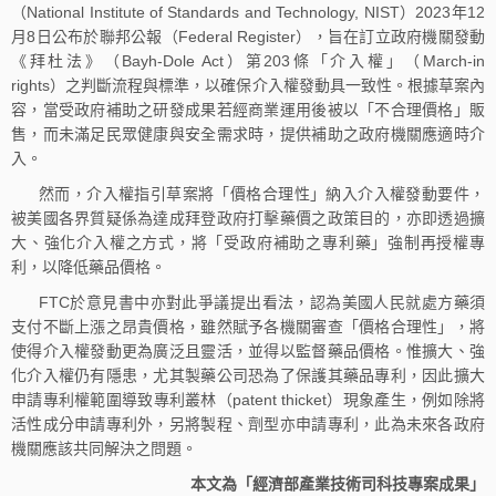
（National Institute of Standards and Technology, NIST）2023年12
月8日公布於聯邦公報（Federal Register），旨在訂立政府機關發動
《拜杜法》（Bayh-Dole Act）第203條「介入權」（March-in
rights）之判斷流程與標準，以確保介入權發動具一致性。根據草案內
容，當受政府補助之研發成果若經商業運用後被以「不合理價格」販
售，而未滿足民眾健康與安全需求時，提供補助之政府機關應適時介
入。
然而，介入權指引草案將「價格合理性」納入介入權發動要件，
被美國各界質疑係為達成拜登政府打擊藥價之政策目的，亦即透過擴
大、強化介入權之方式，將「受政府補助之專利藥」強制再授權專
利，以降低藥品價格。
FTC於意見書中亦對此爭議提出看法，認為美國人民就處方藥須
支付不斷上漲之昂貴價格，雖然賦予各機關審查「價格合理性」，將
使得介入權發動更為廣泛且靈活，並得以監督藥品價格。惟擴大、強
化介入權仍有隱患，尤其製藥公司恐為了保護其藥品專利，因此擴大
申請專利權範圍導致專利叢林（patent thicket）現象產生，例如除將
活性成分申請專利外，另將製程、劑型亦申請專利，此為未來各政府
機關應該共同解決之問題。
本文為「經濟部產業技術司科技專案成果」