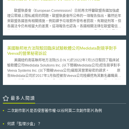
視業者拒絕接受競爭對手代替消費者申請取消原訂服務，而要求消費者親自
若專利權人提出無理由的專利訴訟，即造成濫用專利權人權利的情形，該法
申請，造成消費者轉換服務提供業者之困擾，不利電信業者爭取客戶轉向訂
案規定，其可對其律師相關的懲罰。 3.若專利權人像PTAB提出對方的專利
歐盟執委會（European Commission）日前再次呼籲歐盟各國加強處
閱其他業者之影音服務。 針對有線電視業者所提出之申訴，FCC執行
無效，PTAB僅需一個成員來決定是否構成審視該專利有效性的決定。
理公眾線上隱私威脅的問題。歐盟執委會所公佈的一項報告指出，雖然近年
局(the Enforcement Bureau)認為，就法條解釋觀之，電信業者此一利用消
提出這些修改法案，主要希望在打擊專利訴訟濫用的同時，又不會過度的保
來歐盟各國皆有相關措施，例如課予垃圾郵件發布者罰款、有期徒刑等，但
費者資料的方式並未違反通訊法之規定，故建議FCC駁回有線電視業者之申
護專利權人而可能夠成不中立的結果。
各國法令仍有相當大的差異。這項報告也認為，各國相關法律在歐盟電信法
訴。然而，有鑑於電信業者與有線電視業者之間競爭逐漸白熱化，執行局建
的改革之下，應更為明確且一致，並加強跨國合作。 歐盟執委會電信
議FCC就「客戶忠誠度行銷」行為涉及之客戶資料使用與市場競爭利益發佈
委員Viviane Reding表示，雖然歐洲的反垃圾郵件相關立法已有七年，但大
「初步立法公告」(Notice of Proposed Rulemaking, NPRM)，徵詢各方意
部分的歐盟民眾仍受垃圾郵件影響。根據該報告，歐盟從2002年即已立法
見，希望建立能一體適用於各個不同平台之規範，以因應跨業競爭問題。
禁止發佈垃圾郵件及使用偵察軟體，但目前仍有約65%的民眾飽受垃圾郵件
美國聯邦地方法院駁回臨床試驗軟體公司Medidata對競爭對手
騷擾。 歐盟執委會的報告指出 ： 目前幾乎所有會員國皆已設有相關網
Veeva的營業秘密訴訟
站，方便民眾取得垃圾郵件及偵查軟體的資訊或申訴。 在分析來自22國的
美國紐約南區聯邦地方法院(S.D.N.Y.)於2022年7月15日駁回了臨床試
140個案例後，發現各國所課予的罰款落差懸殊。罰款最高的依序為荷蘭
驗軟體公司Medidata Solutions Inc. (以下簡稱Medidata公司)控告競爭對手
（100萬歐元）、義大利（57萬歐元）及西班牙（3萬歐元 ）；但在羅馬尼
Veeva Systems Inc. (以下簡稱Veeva公司)竊取其營業秘密的請求。 原
亞、愛爾蘭及拉脫維亞等國，罰款的範圍則多在數百至數千歐元之間。 各
告Medidata公司於2017年1月指控被告Veeva公司陸續挖角其數名離職員
級政府機關（電信主管機關、資料及消費者保護機關與執法機關等）責任劃
工，部份員工離職時私自拷貝公司檔案，其中包含原告的產品研發、商業策
分應更為明確，並有相互合作的機制。 垃圾郵件為全球問題，除了在歐洲
略等營業秘密，而被告根據這些資訊開發了和原告相似的軟體，造成其重大
境內的各國合作外，與世界各國的合作亦為重要。根據調查數據，平均每六
損害，因此向被告請求4.5億美元的損害賠償。 被告Veeva公司抗辯雖
封垃圾郵件中，就有一封是由美國境內所發出，因此目前歐盟執委會正與美
然這些員工離職時私自保留原告的檔案，但原告在訴訟中並未明確說明哪些
最多人閱讀
國協商，討論雙方執行相關保護法規的跨境合作問題。 歐盟各國應分配足
屬於該公司的營業秘密，亦即未特定營業秘密標的；此外，即便這些離職員
夠的資源予國內機關，以利蒐集證據、進行調查及起訴。 由歐盟執委會提
工自行保留的檔案中有包含原告所稱之營業秘密，但原告提出的證據不足以
出的歐盟電信法改革中，新增一條規定，要求違反各國國內線上隱私法的罰
二次創作影片是否侵害著作權-以谷阿莫二次創作影片為例
證明被告有不當取用(misappropriation)其營業秘密，僅根據被告有僱用原
責必須為有效、實際且符合比例。
告離職員工等事實，即推論被告有不當取用。原告試圖透過此模糊和毫無根
據的主張，限制產業的創新、競爭、人才流動。 本案歷經五年的纏
何謂「監理沙盒」？
訟，法院最終駁回原告請求。法官指出，原告在整個訴訟過程中並未明確定