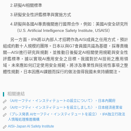
2.研擬AI相關標準
3.研擬安全性評鑑標準與實施方式
4.研擬與各國AI專責機關進行國際合作，例如：美國AI安全研究所
（U.S. Artificial Intelligence Safety Institute, USAISI）
另一方面，IPA將以內部人才招聘作為AISI成員之任用方式，預計
組成約數十人規模的團隊。日本以與G7會員國共識為基礎，採專責機
關—AISI進行研究與規劃，並推動日後擬定AI相關使用規範與安全性
評鑑標準，據以實現AI應用安全之目標。我國對於AI技術之應用領
域，未來應如何訂定使用安全規範，將涉及專業性與技術性事項之整
體性規劃，日本因應AI課題而採行的做法值得我國未來持續關注。
相關連結
〈AIセーフティ・インスティテュートの設立について〉，日本內閣府
〈AIセーフティ・インスティテュートを設立しました〉，日本経済産業省
〈プレス発表 AIセーフティ・インスティテュートを設立〉，IPA独立行政法
人情報処理推進機構
AISI–Japan AI Safety Institute