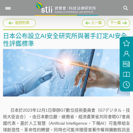
返回列表
上一篇
下一篇
日本公布設立AI安全研究所與著手訂定AI安全
性評鑑標準
日本於2023年12月1日舉辦G7數位技術委員會（G7デジタル・技
術大臣会合），由日本數位廳、總務省、經濟產業省共同會晤G7會員
國代表，基於人工智慧（Artificial Intelligence，下稱AI）可能帶給全
球創造性、革命性的轉變，同時也可能伴隨侵害著作權與擴散假訊息