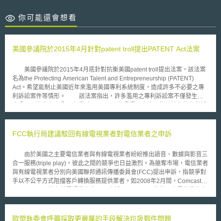
你可能還會想看
美國參議院於2015年4月針對patent troll提出PATENT Act法案
美國參議院於2015年4月底針對抗衡美國patent troll提出法案，該法案
名為the Protecting American Talent and Entrepreneurship (PATENT)
Act。希望能制止美國近年來濫用美國專利系統制度，造成許多不必要之專
利訴訟案件等情形。 該法案指出，許多濫用之專利訴訟案不僅發生在
大公司，許多中小公司也受到patent troll的侵擾，也許即使不著名的專利訴
訟案也會花費被告方非常大筆之金額。法案內容指出，提起專利訴訟方需要
清楚定義該專利的聲明(claim)及何種產品或是過程侵權，及其侵權之方法
等。另外，勝訴方可以提出敗訴方在訴訟過程中所花費的費用並不客觀上合
FCC執行局建議駁回有線電視業者對電信業者之申訴
理等聲明。美國政府於2015年5月初表示支持該項提案，且認為該法案是合
理且可理解的法案(common-sense legislation)，並希望能於今年簽訂通過
由於美國之主要電信業者與有線電視業者紛紛推出語音、數據與影音三
該法案於國家專利法中，讓美國專利法系統不受到patent troll的氾濫使用。
合一服務(triple play)，彼此之間的競爭也日益激烈。為搶奪市場，電信業者
美國眾議院於2015年5月底又針對PATENT Act法案做出修正，希望在
與有線電視業者分別向美國聯邦通訊傳播委員會(FCC)提出申訴，指競爭對
打擊專利蟑螂時，又不至於過度保護AIA，而造成專利權人泛濫使用AIA保護
手以不公平方式阻擋客戶轉換服務提供業者。如2008年2月間，Comcast、
而矯枉過正。主要的法案修正內容包括： 1.限制PTAB過度檢視專利有效性
Time Warner 等有線電視業者向FCC申訴，Verizon 及其他既有電信業者在
的範圍。PTAB為了防止過多的專利訴訟，對於專利的有效性較謹慎檢視，
消費者申請電信號碼可攜服務過程中，以違反通訊法(the Communications
因而相對的判定許多專利無效。此法案要求PTAB的審查標準需與地方法院
Act of 1934)規定方式，利用消費者之個人資料進行「客戶忠誠度行銷」
檢視專利有效性的標準相同，以避免過度不合理的專利無效決定。 2.專利權
(Customer retention marketing)。電信業者在3月間亦向FCC申訴，有線電
歐盟執委會呼籲採取更嚴厲的手段解決垃圾郵件問題
人若要聲訴原告的專利無效需具有大量且具體的證明，證明專利的無效性。