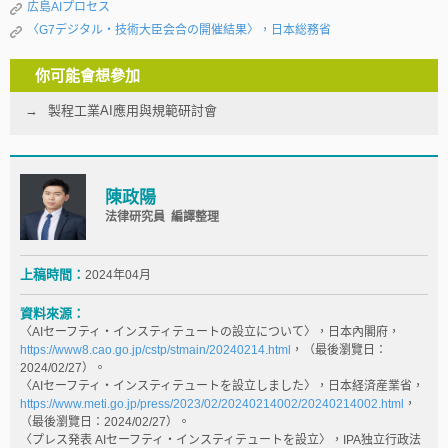
広島AIプロセス
〈G7デジタル・技術大臣会合の開催結果〉，日本総務省
你可能會想參加
製程工業AI應用與規範研討會
陳政陽
法律研究員 編譯整理
上稿時間：
2024年04月
資料來源：
〈AIセーフティ・インスティテュートの設立について〉，日本內閣府，
https://www8.cao.go.jp/cstp/stmain/20240214.html
，（最後瀏覽日：
2024/02/27）。
〈AIセーフティ・インスティテュートを設立しました〉，日本経済産業省，
https://www.meti.go.jp/press/2023/02/20240214002/20240214002.html
，
（最後瀏覽日：2024/02/27）。
〈プレス発表 AIセーフティ・インスティテュートを設立〉，IPA独立行政法