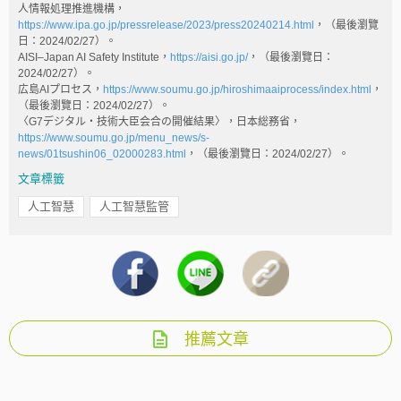
人情報処理推進機構，
https://www.ipa.go.jp/pressrelease/2023/press20240214.html
，（最後瀏覽
日：2024/02/27）。
AISI–Japan AI Safety Institute，
https://aisi.go.jp/
，（最後瀏覽日：
2024/02/27）。
広島AIプロセス，
https://www.soumu.go.jp/hiroshimaaiprocess/index.html
，
（最後瀏覽日：2024/02/27）。
〈G7デジタル・技術大臣会合の開催結果〉，日本総務省，
https://www.soumu.go.jp/menu_news/s-
news/01tsushin06_02000283.html
，（最後瀏覽日：2024/02/27）。
文章標籤
人工智慧
人工智慧監管
推薦文章