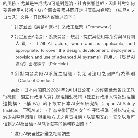
的風險，尤其是生成式AI可能對經濟、社會影響甚鉅，因此針對如何
妥善使用AI技術，G7全體會員國共同訂定《廣島AI進程》（広島AIプ
ロセス）文件，其聲明內容簡述如下：
1.訂定涵蓋《廣島AI進程》之政策框架（Framework）
2.訂定涵蓋AI設計、系統開發、規劃、提供與使用等所有與AI有關
人員，（All AI actors, when and as applicable, and
appropriate, to cover the design, development, deployment,
provision and use of advanced AI systems）適用之《廣島AI
進程》國際標準（Principle）
3.針對開發高階AI系統之組織，訂定可適用之國際行為準則
（Code of Conduct）
為此，日本內閣府於2024年2月14日公布，於經濟產業省政策執
行機關—獨立行政法人資訊處理推動機構（独立行政法人情報処理推
進機構，下稱IPA）轄下設立日本AI安全研究所（Japan AI Safety
Institute，下稱AISI），作為今後研擬AI安全性評鑑標準（據以特定或
減少AI整體風險）與推動方式之專責機構，以實現安心、安全以及可
信賴之AI為目標。AISI所職掌的業務範圍如下：
1.進行AI安全性評鑑之相關調查