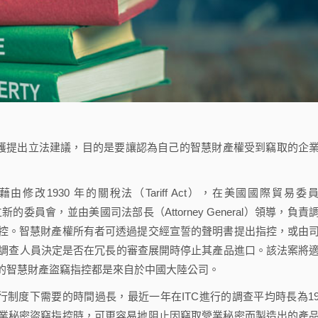
護提出立法建議，目的是要讓認為自己的智慧財產權受到竊取的企
ns提出藉由修改1930 年的關稅法（Tariff Act），在美國國際貿易委
ITC）中設立新的委員會，並由美國司法部長（Attorney General）領導，負責
控。智慧財產權所有者可透過提交經宣誓的聲明書提出指控，或由
讓調查人員決定是否在冗長的審查展開時停止其產品進口。該法案將
的智慧財產盜竊指控都是來自於中國大陸公司。
制度下需要的時間過長，最近一年在ITC進行的調查平均時長為1
業秘密盜竊指控時，可更容易地阻止因竊取營業秘密而製造出的產