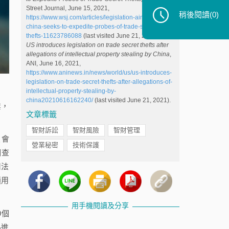
Street Journal, June 15, 2021,
稍後閱讀
(0)
https://www.wsj.com/articles/legislation-aimed-at-
china-seeks-to-expedite-probes-of-trade-secret-
thefts-11623786088
(last visited June 21, 2021).
US introduces legislation on trade secret thefts after
allegations of intellectual property stealing by China
,
ANI, June 16, 2021,
https://www.aninews.in/news/world/us/us-introduces-
legislation-on-trade-secret-thefts-after-allegations-of-
intellectual-property-stealing-by-
china20210616162240/
(last visited June 21, 2021).
業，
文章標籤
智財訴訟
智財風險
智財管理
員會
營業秘密
技術保護
調查
司法
適用
用手機閱讀及分享
9個
品進