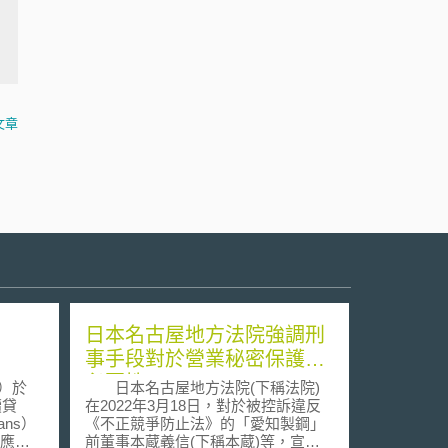
文章
日本名古屋地方法院強調刑
事手段對於營業秘密保護的
必要性
K）於
日本名古屋地方法院(下稱法院)
續貸
在2022年3月18日，對於被控訴違反
oans）
《不正競爭防止法》的「愛知製鋼」
情應對
前董事本蔵義信(下稱本蔵)等，宣判