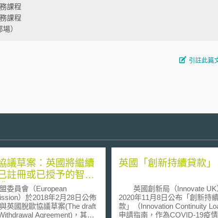
實務課程
實務課程
部場）
引註此篇
協議草案：英國將繼續
英國「創新持續貸款」
已註冊或已授予的智慧
權
員會（European
英國創新局（Innovate U
ission）於2018年2月28日公佈
2020年11月8日公布「創新持
英國脫歐協議草案(The draft
款」（Innovation Continuity L
t Withdrawal Agreement)，其中
申請指南，作為COVID-19疫