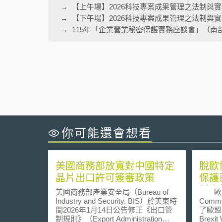
【上午場】2026科技專案成果管理之法制與
【下午場】2026科技專案成果管理之法制與
115年「企業營業秘密保護實務座談會」（南
你可能還會想看
美國商務部放寬對中國特定
脫歐
晶片出口許可簽審政策
保護
財產
美國商務部產業安全局（Bureau of
歐盟委
Industry and Security, BIS）於美東時
Comm
間2026年1月14日公告修正《出口管
了歐盟與
制規則》（Export Administration
Brexi