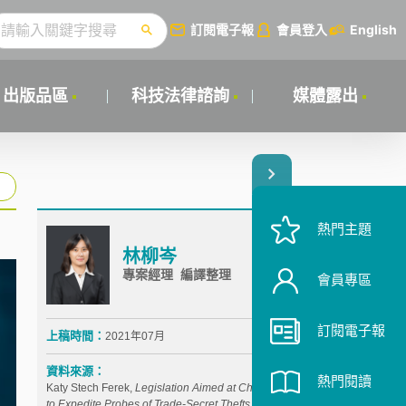
訂閱電子報
會員登入
English
出版品區
科技法律諮詢
媒體露出
熱門主題
林柳岑
專案經理 編譯整理
會員專區
訂閱電子報
上稿時間：
2021年07月
資料來源：
熱門閱讀
Katy Stech Ferek,
Legislation Aimed at China Seeks
to Expedite Probes of Trade-Secret Thefts,
The Wall