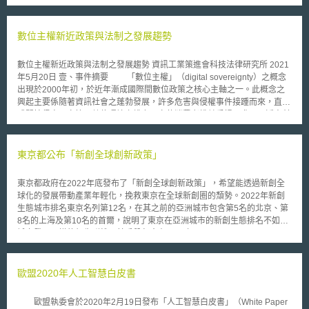
色按鈕」的行動中，提供這個新興服務給超過一千五百萬用電戶，許多其他
相關業者也宣布加入行動，積極投入發展與「綠色按鈕」相容的應用軟體與
服務，提供更多節約能源的方法。 「綠色按鈕」這個行動是由智慧電
數位主權新近政策與法制之發展趨勢
網互通性專家諮詢小組（SGIP）所主導，這個由美國國家標準與技術研究
院(NIST)創立於2009年的工作小組，成員超過750個不同種類的相關業者及
數位主權新近政策與法制之發展趨勢 資訊工業策進會科技法律研究所 2021
政府機關，目的在於致力協調智慧型電網發展的標準與互通性。而為了響應
年5月20日 壹、事件摘要 「數位主權」（digital sovereignty）之概念
政府的號召—希望業者能提供消費者易懂的能源使用資訊，藉由淺顯易懂的
出現於2000年初，於近年漸成國際間數位政策之核心主軸之一。此概念之
方法讓消費者可以便利地獲取自己對於能源的使用數據，進而設法使消費者
興起主要係隨著資訊社會之蓬勃發展，許多危害與侵權事件接踵而來，直接
減少在能源上的花費，乃係美國政府於去年6月（2011）提出的21世紀智慧
或間接侵害國家管理數位環境之權力，亦使消費者權益受損；尤以，近來科
電網政策綱領中重要的政策之一。 美國環保署也已經加入了「綠色按
技業競爭下雲端運算科技之興起與普及，許多科技巨擎以其技術跨越國界，
鈕」的行列，將利用「綠色按鈕」的數據來幫助商業建築所有人評估他們的
直接掌握許多國家使用者之資料，使各國政府無法或難以過問，變相喪失國
耗能與其推動的「能源之星」（Energy Star）認證計畫相結合，給予「能
家主權。 法國廣播電台Skyrock首席執行長Pierre Bellanger曾於2011
東京都公布「新創全球創新政策」
源之星」績效分數（performance scores）。
年就數位主權做出初步定義：「數位主權是透過使用科技和電腦網路來體現
和引領對我們對當下和命運的控制。」[1]。而德國「網路經濟數位主權工作
東京都政府在2022年底發布了「新創全球創新政策」，希望能透過新創全
小組」於2015年德國全國IT峰會上提出：「…『主權』一詞通常是指以獨立
球化的發展帶動產業年輕化，挽救東京在全球新創圈的頹勢。2022年新創
性和自主性達到自決的能力。...從這個意義上講，數位主權意味著在數位空
生態城市排名東京名列第12名，在其之前的亞洲城市包含第5名的北京、第
間中獨立行動和做出決定的能力[2]。」其後，數位主權進一步被納入整體主
8名的上海及第10名的首爾，說明了東京在亞洲城市的新創生態排名不如其
權概念之一，如德國於2018年數位高峰會上聚焦於資料處理與核心競爭
城市發展一樣的領先群雄。其手段包含在2023年2月以Sustainable High
力，認為國家或組織之數位主權彰顯，端視其對儲存或處理之資料能否有完
City Tech Tokyo（永續科技城市東京，簡稱為SusHi Tech Tokyo，取壽司的
全控制能力與對其之獨立決策權[3]。 另一方面，數位主權之興起亦被
日文諧音）為題，展開一連串將東京打造成新創城市的策略。 關於「新創
視為數位保護主義（Digital Protectionism）[4]。以歐盟為例，歐盟於2018
全球創新政策」中法制方面的政策規劃如下： 1.重新設計法規以培養國內企
歐盟2020年人工智慧白皮書
年5月正式施行之一般資料保護規則（General Data Protection
業家-掌握新創公司的需求，舉行說明會或交流會，來具體後續修法內容。
Regulation），即是在數位主權之「個人層面」下，使消費者重新取得其掌
除此之外建立伴走支援制度蒐集新創事業之需求，整合需求對接各主管機
控個人資料之權利；於此同時，歐洲亦試圖在國家層面與企業層面排除來自
歐盟執委會於2020年2月19日發布「人工智慧白皮書」（White Paper
關，並協助制度修改之後續追蹤。 2.重新設計全球企業家進入日本的法規-