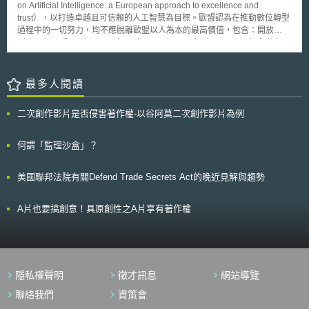
美國、中國等科技巨擎之掌握，從硬體設備或平臺等中介媒介取回自決能
on Artificial Intelligence: a European approach to excellence and
為了增加東京本土的創業公司數量，並加速東京創業公司的全球擴張，制定
力，如德法推動數位基礎建設之GAIA-X計畫[5]、歐盟於2020年提出之《數
trust），以打造卓越且可信賴的人工智慧為目標。歐盟認為在推動數位轉型
從海外吸引高級人才的規定，將提出一系列放寬高技能人才簽證簽發條件的
位服務法》草案（Digital Services Act）[6]等，其核心意涵皆直接與間接涉
過程中的一切努力，均不應脫離歐盟以人為本的最高價值，包含：開放
特區提案。 3.協助日本新創企業留住外國人才-鬆綁留日簽證規定，使在日
及數位主權之概念。 貳、重點說明 依新近數位經濟之發展趨勢，即可
（open）、公平（fair）、多元（diverse）、民主（democratic）與信任
一流大學畢業的高階外國人才得於畢業後進入日本新創企業就業或自行成立
看出數位主權並非全有或全無之概念，而係透過政策或措施逐步彰顯或體現
（confident），因此在人工智慧的發展上，除了追求技術的持續精進與卓越
新創企業。 其他包含結合相關單位包含大學、財團法人與政府部門一同為
之，例如歐盟提出以10年為藍圖提出之戰略政策，德法則藉由硬體設備建設
外，打造可信賴的人工智慧亦是歐盟所重視的價值。 歐盟執委會於人
新創提供支持、培育年輕人創業精神及全球化技能、辦理全球性活動City-
之措施，澳洲則採以訂定新法規之方式，皆可涉及數位主權之意涵。本文以
工智慧白皮書中分別就如何追求「卓越」與「可信賴」兩大目標，提出具體
最多人閱讀
Tech.Tokyo並以全國一個品牌的方式向國際推廣日本新創，透過這個「新創
下即以德國與歐盟近年之政策方向與措施，以及澳洲於今（2021）年甫通
的措施與建議。在促進人工智慧卓越方面，執委會建議的措施包含：建立人
全球創新政策」讓日本新創生態發展奪回亞洲冠軍拚向世界前段班。 綜觀
過施行之「新聞媒體議價法」，一窺當前實務上彰顯數位主權之手段或方
工智慧與機器人領域的公私協力；強化人工智慧研究中心的發展與聯繫；每
來看，東京的「新創全球創新政策」以城市做主體，展現了東京轉變的決
二次創作影片是否侵害著作權-以谷阿莫二次創作影片為例
式。 一、德法推動硬體設備與雲端服務在地化：GAIA-X計畫 德國政府
個成員國內應至少有一個以人工智慧為主題的數位創新中心；歐盟執委會與
心，不只要走在日本最前端更是要走在世界城市的前端。
於2019年10月29日數位高峰會（Digital Summit：PlattFORM DIE
歐洲投資基金（European Investment Fund）將率先在2020年第1季為人工
ZUKUNFT）與法國之政、商、學界聯合發布一關於數位資料基礎建設之
智慧開發與使用提供1億歐元融資；運用人工智慧提高政府採購流程效率；
何謂「監理沙盒」？
GAIA-X計畫，目的在於為基礎建設設施提供一安全、聯合化之系統，在滿
支持政府採購人工智慧系統等。上述各項措施將與歐盟「展望歐洲」
足最高數位主權標準之要求下，同時促進創新，該計畫係由22家德國和法國
（Horizon Europe）科研計畫密切結合。 而在建立對人工智慧的信賴
美國聯邦法院有關Defend Trade Secrets Act的晚近見解與趨勢
公司聯合設立為一非營利之法人實體，以推動GAIA-X雲端計算平臺於歐洲
方面，執委會建議的措施則包含：建立有效控制人工智慧創新風險但不箝制
落地[7]。該計畫擬建立一開放、透明之數位生態系統[8]，以增強對雲端服務
創新的法規；具高風險的人工智慧系統應透明化、可追溯且可控制；政府對
需求之數位自主性，並增強歐洲雲端服務提供商之擴充性和競爭地位，進而
人工智慧系統的監管程度應不低於對醫美產品、汽車或玩具；應確保所使用
A片也要搞創意！具原創性之A片享有著作權
試圖取代Amazon或Microsoft等雲端數據中心之資料提供與相關服務[9]。同
的資料不帶有偏見；廣泛探討遠端生物辨識技術的合理運用等。歐盟執委會
時，參與GAIA-X計畫之成員均應遵守保護資料主權（Schutz der
將持續徵集對人工智慧白皮書的公眾意見，並據以在2020年底前提出成員
Datensouveränität）、資料可用性（Datenverfügbarkeit），互通性
國協力計畫（Coordinated Plan）之建議。
（Interoperabilität），可攜性（Portabilität），促進透明度和公平參與
（Förderung der Transparenz und der fairen Teilhabe）之原則，以符合
隱私權聲明
徵才訊息
網站導覽
歐盟法規之標準[10]。 二、歐盟提出《歐洲資料戰略》（European Data
Strategy） 歐盟執委會於2020年2月19日針對未來10年歐洲AI開發與開
聯絡我們
資策會
放資料運用方向等核心議題，公布一系列數位化政策，其一即為歐洲資料戰