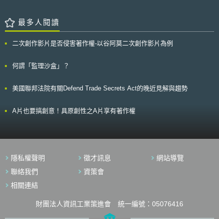
要求，以下為其基本原則 1. 金融機構將被要求在處理客戶的個人資料時的
每一個階段，包括蒐集、保存、使用和銷毀客戶資料時，都必須擔負起更多
的責任。 2. 確保金融消費者可主張關於其個人資料之相關權利，包括金融
最多人閱讀
消費者可決定金融機構於何時如何使用其個人資料。 3. 提升金融機構對於
其客戶之個人資料保護責任，包括提升首席資訊安全官（Chief Information
二次創作影片是否侵害著作權-以谷阿莫二次創作影片為例
Security Officer, CISO）獨立性與責任、加重金融機構於資訊安全違規時相
關罰則。 4. 政府將採取更多措施以確保金融機構的網路安全。 5. 金融機構
必須建立緊急應變機制，以確保面對未來可能的資料外洩事故時，可迅速有
何謂「監理沙盒」？
效的應對。 韓國政府於於3月底已對不需修改法律之部分開始執行，而
涉及《使用和保護信用資料法》和《電子金融交易法》部分亦待議會修法。
美國聯邦法院有關Defend Trade Secrets Act的晚近見解與趨勢
A片也要搞創意！具原創性之A片享有著作權
隱私權聲明
徵才訊息
網站導覽
聯絡我們
資策會
相關連結
財團法人資訊工業策進會 統一編號：05076416