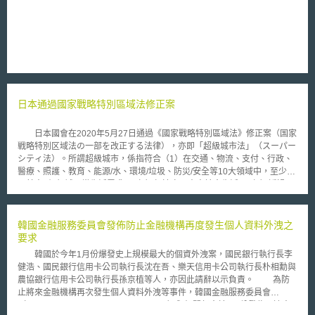
費，而非特定供應商所提供，且僅限用於支付其所提供商品或服務之數位交
易手段。 此外，「較大參與者」之定義為透過行動通訊或網路應用程式提
供數位錢包或個人對個人（person-to-person, P2P）支付的非銀行機構，
並每年完成超過500萬筆支付交易，且該機構不屬於《小型企業法》
（Small Business Act, SBA）所定義的小型企業（small business），根據
CFPB估計，擬議規則將擴大監管於現行17家非銀行支付機構，其全年交易
金額將近130億美元。 有鑑於消費者資訊貨幣化（Monetization）之資料治
理議題，及數位支付領域的大型科技公司因持續發展而產生市場壟斷疑慮，
日本通過國家戰略特別區域法修正案
CFPB擬藉由此項擬議規則擴大監管措施，將美國大型數位支付科技公司納
入監管，要求其遵守CFPA的規範，使數位支付領域的非銀行機構及存款機
構同步受到監管，一方面維持數位支付市場之公平競爭環境，並同時確保消
日本國會在2020年5月27日通過《國家戰略特別區域法》修正案（国家
費者受到CFPA的保障，降低消費者在使用數位支付時的交易風險。 近年我
戦略特別区域法の一部を改正する法律），亦即「超級城市法」（スーパー
國因疫情的零接觸政策及數位經濟時代來臨，數位支付應用因而蓬勃發展，
シティ法）。所謂超級城市，係指符合（1）在交通、物流、支付、行政、
我國於2023年11月21日三讀通過《金融消費者保護法》修正案，將電子支
醫療、照護、教育、能源/水、環境/垃圾、防災/安全等10大領域中，至少滿
付業納入金融服務業，逐步加強金融消費者權益保護，我國應持續追蹤外國
足其中5個領域日常生活需求；（2）加速實現未來社會生活；（3）透過民
金融消費者保障動態，在金融消費者保障上持續前進。
眾參與，建立從民眾觀點出發之理想社會等三大條件之未來都市。 超
級城市法修正重點有二，首先為實現超級城市構想之相關制度整備，包括
（1）賦予蒐集、整理、提供各種類型服務相關資料之資料聯合平台（デー
韓國金融服務委員會發佈防止金融機構再度發生個人資料外洩之
タ連携基盤）業者法律上地位；（2）因相關制度涉及不同法規及主管機
要求
關，故超級城市法內特別設計可併同檢討跨領域法規修正之特別程序；
韓國於今年1月份爆發史上規模最大的個資外洩案，國民銀行執行長李
（3）其他規定︰如明定各中央政府機關應提供具體協助、應檢討制定Open
健浩、國民銀行信用卡公司執行長沈在吾、樂天信用卡公司執行長朴相勳與
API規範，以及本法施行後3年應檢討施行狀況等。其次，本次修法新增地區
農協銀行信用卡公司執行長孫京植等人，亦因此請辭以示負責。 為防
限定型之監理沙盒制度（地域限定型規制のサンドボックス制度），針對自
止將來金融機構再次發生個人資料外洩等事件，韓國金融服務委員會
駕車、無人機等科技創新實驗，透過強化事後監督體制，事前放寬道路運輸
（Financial Services Commission, FSC）與相關部會於3月份發佈一連串
車輛法、道路交通法、航空法、電信法之限制，以加速實驗進行。