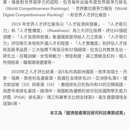
果，推進對世界競爭力的認知，包含每年出版年度世界競爭力排名
（World Competitiveness Rankings）、世界數位競爭力報告（World
Digital Competitiveness Ranking），和世界人才評比報告。
2019 年世界人才評比報告以「人才投資與發展」、「人才吸引
力」和「人才整備度」（Readiness）為三大評比指標，評比63個經
濟體。「人才投資與發展」衡量國家提供給人力之資源，「人才吸引
力」評估吸引本地和外國人才的程度，「人才整備度」則評估人才技
術及競爭品質。三大指標下再區分有32個細項，包含公共教育支出、
師生比、在職訓練、女性勞動力、學徒制度、員工獎酬及紅利、個人
所得稅率、職場環境健康等。
2019年之人才評比結果，前5名均為歐洲國家，依序為瑞士、丹
麥、瑞典、奧地利及盧森堡。我國在全球排名20，亞洲排名第3，僅
次新加坡（10）與香港（15），勝過排名分別為35和33的日韓兩國，
為歷年來排名最佳。細項中，我國較為優勢的部分包括國際學生能力
評鑑（PISA）排名第2、理工科畢業生比例全球第3、衛生健康環境全
球第6等。
本文為「經濟部產業技術司科技專案成果」