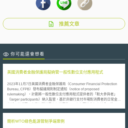
推薦文章
你可能還會想看
美國消費者金融保護局擬納管一般性數位支付應用程式
2023年11月7日美國消費者金融保護局（Consumer Financial Protection
Bureau, CFPB）發布擬議規則制定通知（notice of proposed
rulemaking），計劃將一般性數位支付應用程式提供者的「較大參與者」
（larger participants）納入監管，基於非銀行支付市場對消費者的日常金融
生活日益重要，考量相關消費者保護風險，而有必要將此類支付公司納入
《消費者金融保護法》（Consumer Financial Protection Act, CFPA）的監
管範圍。 根據擬議規則，「提供一般性數位支付應用程式」是指消費者藉
由應用程式的資金轉帳功能和數位錢包功能，進行「一般性」數位支付交易
簡析WTO綠色能源管制爭端案例
的應用程式。申言之，該數位支付應用程式係用於一般性產品或服務的消