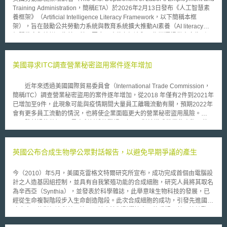
Training Administration，簡稱ETA）於2026年2月13日發布《人工智慧素
養框架》（Artificial Intelligence Literacy Framework，以下簡稱本框
架），旨在鼓勵公共勞動力系統與教育系統擴大推動AI素養（AI literacy）
相關教育與培訓，為美國勞工因應AI時代之經濟與工作變遷提供方向指引，
協助其培備所需核心能力。 本框架目標在支援勞動部執行《美國AI行動計
畫》（Winning the Race: America’s AI Action Plan）及《美國人才戰略：
為黃金時代打造勞動力》（America’s Talent Strategy: Building the
美國尋求ITC調查營業秘密盜用案件逐年增加
Workforce for the Golden Age）兩部政策文件所揭示之任務，二者均將AI
素養列為應於勞動力與教育體系全面推展之基礎性優先事項。本框架可分為
近年來透過美國國際貿易委員會（International Trade Commission，
三部分，第一部分提出AI素養的工作定義，並就勞工、雇主、教育與培訓提
簡稱ITC）調查營業秘密盜用的案件逐年增加，從2018 年僅有2件到2021年
供者及州與地方機構四類受眾，分別說明框架的應用方式；第二部分界定所
已增加至9件，此現象可能與疫情期間大量員工離職流動有關，預期2022年
有勞工應具備的AI素養能力及其具體範疇與實作要求；第三部分則就培訓方
會有更多員工流動的情況，也將使企業面臨更大的營業秘密盜用風險。
案的設計與執行，提供課程規劃與推動策略的具體指引。 一、概念定義 本
雖然過往熟知ITC是專利糾紛的戰場，但ITC對於構成營業秘密盜用的
框架將AI素養定義為一套使個人得以負責任地使用與評估AI技術的基礎能
「不公平行為」也有管轄權。尋求ITC營業秘密盜用調查和傳統聯邦或州法
力，並以對現代職場日益重要的生成式AI為核心。美國勞動部指出，「素
院訴訟相比的好處包括：(1) ITC可管轄在發生在美國以外的營業秘密盜用行
養」應理解為隨著AI普及各行各業，所有勞工與學生與AI工具互動之知識與
為、(2) ITC調查時間短，平均在15-18個月會做出處置、(3) 向ITC尋求救濟
英國公布合成生物學公眾對話報告，以避免早期爭議的產生
技能基準。 本框架分別針對四類受眾分別說明其應用方式。就勞工而言，
時間未有限制，聯邦或州法院則會要求在發現或應該發現營業秘密盜用行為
現有勞工、求職者及即將進入職場之學生，可以此了解AI素養對職涯發展的
起3-5年內應提出。 若ITC對於營業秘密盜用調查成立，請求人可取得
意義與技能培養方向，在提升工作效能之餘開創新的職涯機會。就雇主而
今（2010）年5月，美國克雷格文特爾研究所宣布，成功完成首個由電腦設
排除令（exclusion order）禁止因盜用營業秘密產生的商品進入美國，也可
言，可據此建立企業內部AI素養培訓，確保員工有效且負責任地使用AI工
計之人造基因組控制，並具有自我繁殖功能的合成細胞，研究人員將其取名
取得制止令（cease-and-desist order）停止已在美國的被訴產品銷售。雖
具。就教育培訓提供者而言，可將AI素養融入現有課程，為學習者建立職場
為辛西亞（Synthia），並發表於科學雜誌，此舉意味生物科技的發展，已
然ITC不能提供金錢賠償，但企業可同時向聯邦或州法院提出訴訟請求金錢
所需的核心能力。就州與地方機構而言，則可推動勞動與教育體系之AI素養
經從生命複製階段步入生命創造階段。此次合成細胞的成功，引發先進國家
賠償，且與專利案件不同，ITC關於營業秘密調查的勝利對於尋求金錢賠償
培育，協助學生與求職者因應市場變遷，並回應雇主對AI人才之需求。 二、
政府方面的對經濟利益、管理及社會法制影響等方面的重視。美國總統歐巴
的地方法院訴訟具有排他性影響（preclusive effect）。 因此，當面臨
AI素養五大基本內容領域 本框架界定五大AI素養基礎內容領域，構成所有勞
馬便敦促生物倫理委員會對此發展進行密切觀察，評估此研究將之影響、利
營業秘密盜用者不在美國或需要在短時間取得調查結果的情況，尋求ITC營