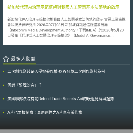
工應具備的能力基線。 1.了解AI原則（Understand AI Principles）：理解AI
益和風險。 英國對於合成生物學發展的規範議題也十分關心，該國2009年
業秘密盜用調查對企業會是有利的做法。 「本文同步刊登於TIPS網站
的核心概念、能力與限制，為有效應用奠定基礎。 2.探索AI用途（Explore
開啟有關合成生物學的公眾對話（public dialogue），並於今年6月完成並
新加坡代理AI治理示範框架對我國人工智慧基本法落地的啟示
（https://www.tips.org.tw）」
AI Uses）：探索不同AI工具與應用情境，及其如何與人類專業知識相輔相
公布報告。獲得的結論如下： 一、肯定合成生物學所帶來的機會： 英國民
成。 3.有效導引AI（Direct AI Effectively）：掌握如何提供適當情境脈絡與
眾普遍認為合成生物學的應用將會帶來許多重要的機會，可協助解決當前社
新加坡代理AI治理示範框架對我國人工智慧基本法落地的啟示 資訊工業策進
撰寫清晰提示詞，以產生有效輸出。 4.評估AI輸出（Evaluate AI
會所面臨的重大挑戰，例如氣候變遷、能源安全與重大疾病等。 二、關心
會科技法律研究所 2026年07月08日 新加坡資訊通信媒體發展局
Outputs）：評估AI生成結果之準確性與相關性，並了解如何對其輸出進行
合成生物學發展的不確定性： 由於合成生物學的發展充滿著不確定性，故
（Infocomm Media Development Authority，下稱IMDA）於2026年5月20
迭代優化。 5.負責任地使用AI（Use AI Responsibly）：以合乎倫理且安全
當長期的負面影響尚未可知時，有些民眾反而因發展過於快速而覺得到沒有
日發布《代理式人工智慧治理示範框架》（Model AI Governance
的方式使用AI，保護重要資訊並對結果負責。 三、AI素養七大推行原則 本
確定感。 三、期待國際規範形成： 英國民眾認為希望能有國際性的合成生
Framework for Agentic AI，下稱示範框架）第1.5版，以事前評估並框限風
框架提出七大推行原則，作為培訓方案設計與執行的具體指引。 1.啟動體驗
物學規範與管理措施，尤其應針對合成生命物質在未受到管制而釋出於環境
險、使人類負起有意義的當責、落實技術控制與流程、促成終端使用者盡責
式學習（Enable Experiential Learning）：透過實際操作培養AI素養，使學
之生物安全議題，猶應有國際性的管理規範。 四、衡量科研人員動機： 英
四大面向，同時提供真實部署案例，將代理式人工智慧(以下簡稱代理AI)治
習者得於真實情境中練習AI技能。 2.將學習融入情境（Embed Learning in
國民眾擔心，研究者好奇心的驅使，會使合成生物學發展過於快速，故應衡
理的實務具體化[1]。 壹、事件摘要 相較於僅生成內容之生成式人工智慧，
最多人閱讀
Context）：將學習融入既有流程並結合產業特性，使學習成果更具實踐價
量其研究所帶來的廣泛影響。 五、強調科研人員之責任 負責資助的研究委
代理AI能自主規劃、跨多步驟採取行動，並與其他代理及外部系統互動，代
值。 3.建立互補性人類技能（Build Complementary Human Skills）：借助
員會應有清楚角色，促使科學家在此新興科技領域研究中，培養思考科學家
替使用者完成任務。由於其可存取敏感資料並以行動變更所處環境，例如更
AI強化人類之判斷力、創造力與問題解決能力。 4.消除學習前置障礙
責任之能力。 此次對話結果將會納入英國對合成生物學研究補助的法規政
二次創作影片是否侵害著作權-以谷阿莫二次創作影片為例
新客戶資料庫或執行付款，風險型態明顯不同於僅可能產生錯誤輸出者。我
（Address Prerequisites to AI Literacy）：消弭AI素養學習之障礙，包括數
策，成為決定補助方式、項目與範圍的重要參考依據。這樣的作法是考量
國《人工智慧基本法》已於民國114年經立法院三讀通過，以風險為基礎、
位素養不足與寬頻網路取得的問題。 5.建立持續學習路徑（Create
到，希望使合成生物學在健全的管理與法規下持續發展，預先減低過往生物
原則導向、由各主管機關落實之路徑[2]。惟我國現行治理之重心，仍落在AI
何謂「監理沙盒」？
Pathways for Continued Learning）：提供系統性進修路徑，協助學習者提
科技發展導致民眾疑慮而致延滯發展的可能性，也更能將政府科研資助有效
應用與輸出風險，對於代理採取行動所生之系統性風險存在空缺。新加坡已
升進階AI技能並拓展職涯發展。 6.培育賦能角色（Prepare Enabling
地投入有利於國家整體發展的領域中。
關注此新興的AI工具發展，更新其代理AI治理框架，新增風險評估因素、代
Roles）：培育管理者、輔導人員及其他於學習歷程中扮演支持角色之人
美國聯邦法院有關Defend Trade Secrets Act的晚近見解與趨勢
理AI價值鏈、防範自動化偏誤之作法與各類控制之概覽及其選用方式，為組
員。 7.以敏捷性為設計原則（Design for Agility）：建立主動的內建機制，
織提供代理AI風險及其管理新興最佳實務的結構化概覽。 貳、重點說明
以隨AI能力演進迅速更新素養內容與推動方式。 面對AI時代工作型態之快速
一、以行動空間與自主性為風險座標 示範框架提出各代理AI雖可能具備相同
變遷，美國《人工智慧素養框架》在政策制定、勞動力轉型與AI人才系統化
A片也要搞創意！具原創性之A片享有著作權
元件，但每一元件之設計皆可能顯著影響代理能力，故思考代理能做什麼
培育等面向所揭示之架構與策略，具有參考價值，可以供我國政府機關研擬
時，應區分兩個概念：一為行動空間（action-space），指代理可採取之行
相關政策時參考。
動範圍，取決於其獲准使用之工具及該等工具上之權限；二為自主性
（autonomy），指代理朝目標行動時可自行決定如何行動之程度，取決於