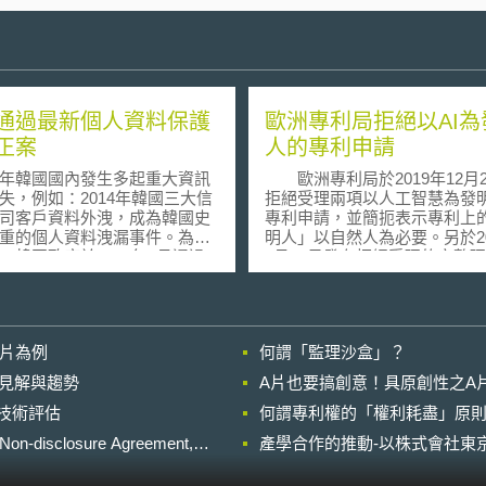
通過最新個人資料保護
歐洲專利局拒絕以AI為
正案
人的專利申請
韓國國內發生多起重大資訊
歐洲專利局於2019年12月2
失，例如：2014年韓國三大信
拒絕受理兩項以人工智慧為發
司客戶資料外洩，成為韓國史
專利申請，並簡扼表示專利上
重的個人資料洩漏事件。為加
明人」以自然人為必要。另於20
，韓國政府於2015年7月通過
1月28日發布拒絕受理的完整
人資料保護法修正案
系爭兩項專利均由英國薩
nal Information Protection
教授Ryan Abbott（下稱：專
, PIPA）。修正案新增懲罰性損害
人）的團隊申請，並宣稱發明
法定損害賠償規定。未來該國
「DABUS」。DABUS並非人
影片為例
何謂「監理沙盒」？
人資料保護法的機關，將會面
是一種類神經網路與學習演算
罰金及損害賠償。韓國政府期
工智慧，由Stephen Thaler教
的晚近見解與趨勢
A片也要搞創意！具原創性之A
來促使企業加強資料安全管
並取得專利。專利申請人先於20
進行技術評估
 根據最新修正案條文，若某
何謂專利權的「權利耗盡」原則
7月24日將自己定義為DABUS
故意或重大過失，造成個人資
並遞出首次專利申請，再於201
losure Agreement,
產學合作的推動-以株式會社東京
失、竊取、洩漏、偽造、竄改
月2日改以權利繼受人名義申請
，經法院判決後，最高將會被
（Successor in Title）。專