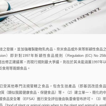
之發展，並加強複製動物乳肉品、奈米食品或外來等新穎性食品
即針對1997年新穎性食品規則（Regulation (EC) No 258/
od ingredients）提出修正建議案，而現行規則最大爭議，則在於其未能涵蓋1997年
泛食用等兩類食品。
受其他專門法規管轄之食品，包含生技產品（即基因改造食
物質（類似我國健康食品、保健食品）等。（2）建立單一、簡化的
system），由歐盟食品安全署（EFSA）進行安全評估後由執委會發布許可。（3）
r animal origin when to the plant and animal is appl