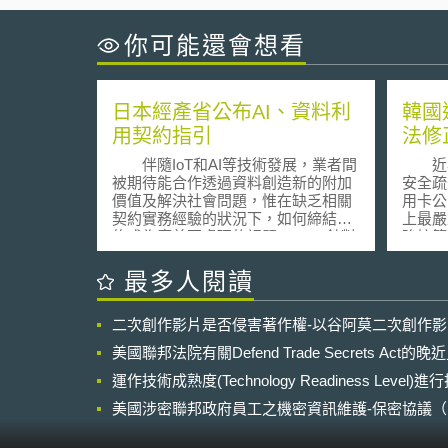
你可能還會想看
日本經產省公布AI、資料利
韓國
用契約指引
法修
伴隨IoT和AI等技術發展，業者間
近年
被期待能合作透過資料創造新的附加
安全疏
價值及解決社會問題，惟在缺乏相關
用卡公
契約實務經驗的狀況下，如何締結契
上最嚴
約成為應首要處理的課題。 針對
強控管
上述狀況，日本經濟產業省於2017年
最新個
5月公布「資料利用權限契約指引1.0
（Perso
最多人閱讀
版」（データの利用権限に関する契
Act
約ガイドラインVer1.0），隨後又設
賠償及
二次創作影片是否侵害著作權-以谷阿莫二次創作
置AI、資料契約指引檢討會（AI・デ
違反個
ータ契約ガイドライン検討会），展
臨鉅額
美國聯邦法院有關Defend Trade Secrets Act
開後續修正檢討，在追加整理資料利
望藉此
用契約類型、AI開發利用之權利關係
運作技術成熟度(Technology Readiness Level)
理。
及責任關係等內容後，公布「AI、資
機關因
美國涉密聯邦政府員工之機密資訊維護-保密協議（Non-disc
料利用契約指引草案」（AI・データ
料被遺
NDA）之使用
の利用に関する契約ガイドライン
或損毀