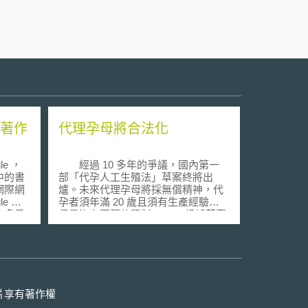
發著作
代理孕母將合法化
e ，
經過 10 多年的爭議，國內第一
中的書
部「代孕人工生殖法」草案終將出
網際網
爐。未來代理孕母將採無償精神，代
e 計
孕者須年滿 20 歲且須有生產經驗，
許多目
但是沒有國籍的限制。 根據草案
因此
內容，未來代孕制度將採無償精神，
籍著作權
雖不得有商業仲介行為，但委託夫妻
。
得提供代理孕母醫療、交通和營養費
、作者
等費用， 甚至包括分娩後的醫療檢
 此一
查、工作損失、交通費用等 。 草案中
是否對
對於委託夫婦的條件放寬，不只限於
片享有著作權
。
沒有子宮之婦女，在精、卵自備的前