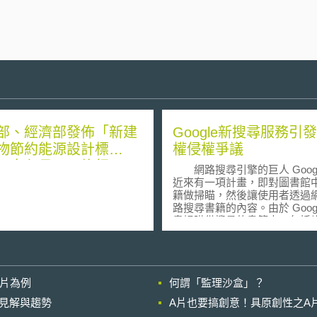
部、經濟部發佈「新建
Google新搜尋服務引
物節約能源設計標
權侵權爭議
，自七月一日施行
網路搜尋引擎的巨人 Googl
近來有一項計畫，即對圖書館
籍做掃瞄，然後讓使用者透過
路搜尋書籍的內容。由於 Googl
畫掃瞄供搜尋的書籍中，包括
前仍受到著作權保護的著作，
Google 此舉，是否造成對書
的侵害，便引發了相當的爭議
在近日的一個討論會中，學者
影片為例
何謂「監理沙盒」？
與出版商群聚一堂，就 Google
計畫的合法性進行討論，並就
的晚近見解與趨勢
A片也要搞創意！具原創性之A
Google 進一步提出訴訟做討論