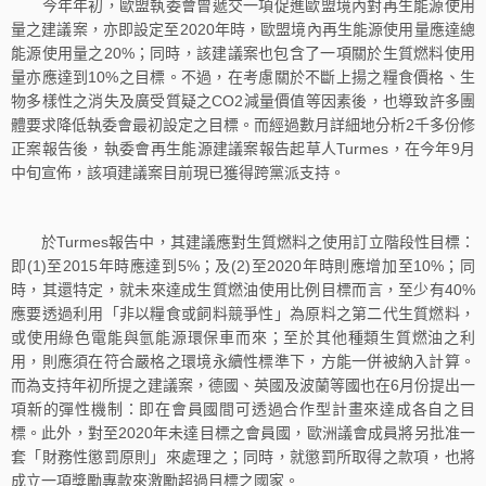
今年年初，歐盟執委會曾遞交一項促進歐盟境內對再生能源使用
量之建議案，亦即設定至2020年時，歐盟境內再生能源使用量應達總
能源使用量之20%；同時，該建議案也包含了一項關於生質燃料使用
量亦應達到10%之目標。不過，在考慮關於不斷上揚之糧食價格、生
物多樣性之消失及廣受質疑之CO2減量價值等因素後，也導致許多團
體要求降低執委會最初設定之目標。而經過數月詳細地分析2千多份修
正案報告後，執委會再生能源建議案報告起草人Turmes，在今年9月
中旬宣佈，該項建議案目前現已獲得跨黨派支持。
於Turmes報告中，其建議應對生質燃料之使用訂立階段性目標：
即(1)至2015年時應達到5%；及(2)至2020年時則應增加至10%；同
時，其還特定，就未來達成生質燃油使用比例目標而言，至少有40%
應要透過利用「非以糧食或飼料競爭性」為原料之第二代生質燃料，
或使用綠色電能與氫能源環保車而來；至於其他種類生質燃油之利
用，則應須在符合嚴格之環境永續性標準下，方能一併被納入計算。
而為支持年初所提之建議案，德國、英國及波蘭等國也在6月份提出一
項新的彈性機制：即在會員國間可透過合作型計畫來達成各自之目
標。此外，對至2020年未達目標之會員國，歐洲議會成員將另批准一
套「財務性懲罰原則」來處理之；同時，就懲罰所取得之款項，也將
成立一項獎勵專款來激勵超過目標之國家。