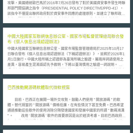
攻擊，美國總統歐巴馬於2016年7月26日發布了對於美國資安事件發生時聯
邦部門間協調之指令（PRESIDENTIAL POLICY DIRECTIVE/PPD-41），
該指令不僅提出聯邦政府對於資安事件回應的處理原則，並建立了聯邦政府
各部門間對於發生重大資安事件時之協調指引。 指令中就資安事件及
重大資安事件進行了定義：資安事件包含資訊系統漏洞、系統安全程序、內
部控制、利用電腦漏洞的執行；而重大資安事件則指可能對國家安全利益、
外交關係、美國經濟、人民信心、民眾自由或大眾健康與安全發生明顯危害
中國大陸國家互聯網信息辦公室、國家市場監督管理總局聯合發
的有關攻擊。 此外，就遭遇資安事件時，列舉出下列幾點作為聯邦政府因
布《個人信息出境認證辦法》
應資安事件時之原則：（A）責任分擔；（B）基於風險的回應；（C）尊重
中國大陸國家互聯網信息辦公室、國家市場監督管理總局於2025年10月17
受影響者；（D）政府力量之聯合；（E）促進重建及恢復。 聯邦政府
日聯合發布《個人信息出境認證辦法（下稱認證辦法）》，並將於2026年1
機關於因應資安事件時，需同時在威脅、資產及情報支援三方面上做相關之
月1日施行。中國大陸所稱之認證即為臺灣所稱之驗證，屬兩岸詞語使用之
因應。其中司法部透過轄下聯邦調查局(Federal Bureau of Investigation,
差異，容易產生混淆誤認先予敘明，下將以臺灣慣用之驗證一詞說明。 依
FBI)、國家網路調查聯合行動小組(National Cyber Investigative Joint Task
照《中華人民共和國個人信息保護法》第38條須向境外提供個人資料方法有
Force, NCIJTF)負責威脅之回應；國土安全部(Department of Homeland
四種：分別為1.透過國家網信部門組織的安全評估、2.經專業機構進行個人
Security, DHS)則透過轄下的國家網路安全與通訊整合中心(National
資料保護驗證、3.依照國家網信部門制定的標準化契約與境外接受者訂定契
Cybersecurity and Communications Integration Center, NCCIC)負責保護
約，以約定雙方之權利義務、4.法律、行政法規、國家網信部門所規定之其
巴西推動開源碼軟體取代微軟視窗
資產之部分，而情報支援部分，則由國家情報總監辦公室(Office of the
他條件。而認證辦法係依據第二種方法所訂，主要規範：1.處理者資格限
Director of National Intelligence)下之網路威脅情報整合中心(Cyber Threat
制、2.傳輸資料數量、3.影響評估內容、4.驗證機構申請資料與報告義務、
Intelligence Integration Center)負責相關事宜。如係政府機關本身遭受影
目前，巴西正在展開一場外交攻勢，鼓勵人們使用 " 開放源碼 " 的軟
5.對驗證機構之監督。 處理者資格限制與傳輸資料數量方面，認證辦法規定
響，則機關應處理該資安事件對其業務運作、客戶及員工之影響。另在遭遇
體。替代視窗的 " 開放源碼 " 價格低廉，在有些情況下甚至免費。巴西希望
向境外提供個人資料：1.不可為關鍵信息基礎設施營運者、2.向境外提供的
重大資安事件時，為使聯邦政府能有效率因應，指令指出聯邦政府應就國家
通過推動這些軟件的使用消除分隔發達國家和發展中國家的所謂 " 數碼鴻溝
個人資料須為10萬人以上未滿100萬人之個人資料或未滿1萬人之敏感個人
政策、全國業務及機關間為協調。此外，指令中亦指示國土安全部及司法部
" 。 改用 ' 開放源碼 ' 軟件的首要原因是出於經濟考慮。目前巴西政府為
資料（須注意，中國大陸之敏感個人資料包含：生物識別、宗教信仰、特定
應建立當個人或組織遭遇資安事件時得以聯繫相關聯邦機關之管道。
每一個使用微軟視窗的工作站支付五百美元。相反，大多數 ' 開放源碼 ' 軟
身分、醫療健康、金融帳戶、行蹤軌跡等資料，以及不滿14週歲未成年人的
該指令加強了現有政策的執行，並就美國機構組織上於資安事件與現行政策
件是免費的。盧拉總統正在考慮下達政令，要求所有政府部門都使用 " 開放
個人資料，故與臺灣個資法第6條之特種個資並不一致）。且認證辦法規定
之互動做了進一步之解釋。
源碼 " 軟件。這是亞洲許多國家以及德國的公司和政府已經採取的步驟。但