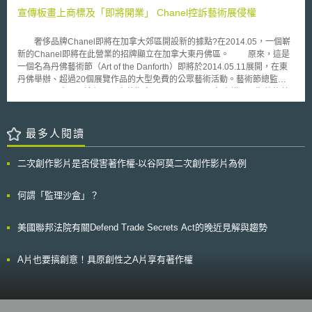
不得對個人資料的數量為拆分，意即如將資料數量拆成數筆10萬人以下，藉
不同的是，盧拉總統把這看成是一個發展問題。 聯合國定於十一月份
宣傳板畫上商標及「即將開業」 Chanel控訴藝術展侵權
以規避認證辦法資料數量10萬人以上的境外傳輸申請限制並不合法。 除依
舉行信息技術高峰會議的時候，巴西正在把這場針對微軟的行動國際化。巴
法應履行的告知外，向境外傳輸前應取得當事人的單獨同意，並採取個資影
西外交官試圖說服高峰會議發表最後宣言，強調 " 開放源碼 " 軟體的重要
響評估，影響評估之內容須包含：1.處理者與境外接收者處理個資的特定目
奢侈品牌Chanel即將在加拿大郊區開設新的據點?在2014.05，一個嶄
性，特別是對發展中國家的重要性。
的、範圍、方式、2.個資出境的風險、3.境外接收者的個資保護能力與義
新的Chanel即將在此營業的招牌顯立在加拿大東丹佛區。 原來，這是
務、4. 提供事故通報管道、5.境外國家或地區的政策、法規影響。 最後，認
一個名為丹佛藝術節（Art of the Danforth）即將於2014.05.11展開，在東
證辦法應較注意的是驗證機構的報告義務與受檢義務的明確立法，使得除藉
丹佛舉辦、超過20個展覽作品的大型免費的公眾藝術活動。藝術節總監
由驗證機構對個人資料處理者的審查確保個人資料國際傳輸的安全外，再透
Asad Raza表示，這個展品由藝術家Mahmood Popal負責構思，期望能藉
過政府機關對於驗證機構的檢查，以確保監管個人資料跨境傳輸，亦屬於我
此探討「去高檔化」議題，並透過展品「抓住第一間奢侈品店進入尋常百姓
國政府機關可以參考之個人資料國際傳輸監管面向。
家的一刻」。因此，在一塊黑色大型展板上，畫上Chanel的商標和名稱，
並寫上「即將開業」字樣。而這樣的表現方式，並未有實際銷售或與
最多人閱讀
Chanel競爭的目的，僅僅是作為一個豎立在地面上的裝置藝術。 對
此，Chanel加拿大發言人表示，Chanel即代表了其品牌精神、價值及形
二次創作影片是否侵害著作權-以谷阿莫二次創作影片為例
象，如果任何人有需要使用，應事先知會Chanel，並獲得Chanel授權同
意：「我們希望在使用前應要向我們提出詢問，主要是為了確保這樣的使用
方式或內容符合Chanel的品牌價值、形象、及企業願景。此外，Chanel標
何謂「監理沙盒」？
識之使用有一定的規範，從不會以其他的變動方式去使用Chanel標識，避
免發生減損Chanel的品牌形象的情況。舉例來說，我們從來不使用這個標
美國聯邦法院有關Defend Trade Secrets Act的晚近見解與趨勢
誌的方式與雙“C”以上的香奈兒標誌。如果使用人在用之前，可以事先與我
們做溝通，我們也可以進行相關的控制，並使它看起來更真實。」 針
對本件的使用，Chanel加拿大發言人事後表示，當確定是公共藝術的使用
A片也要搞創意！具原創性之A片享有著作權
時，就未採取相關的訴訟措施，但如果未獲授權使用品牌Chanel的商標而
有侵權情形時，將會考慮提起訴訟。