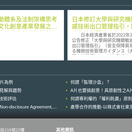
動體系及法制架構思考
日本修訂大學與研究機
文化創意產業發展之整
感技術出口管理指引，
南韓推動組織與法制架
外為法相關行政命令修
日本經濟產業省於2022年2
例
大出口行為之認定範圍
公告修正「大學與研究機關敏
出口管理指引」（安全保障貿
る機微技術管理ガイダンス（
研究機関用））。該指引係依
與外貿法（外国為替及び外国
法，下稱外為法）及其行政命
定，用以協助大學與研究機關
符合出口管制法規之內控制度
影片為例
何謂「監理沙盒」？
關鍵技術外流。 經產省於2021年
11月18日公告修正外為法第55
的晚近見解與趨勢
A片也要搞創意！具原創性之A
第1項授權訂定之行政命令「出
進行技術評估
何謂專利權的「權利耗盡」原則
遵標準省令」（輸出者等遵守
定める省令の一部を改正する
losure Agreement,
產學合作的推動-以株式會社東京
令），強化「視同出口」（み
出）行為管制之要件明確性。
行政命令修正，日本居民位於
府支配下，或其行動係經外國
其他資訊
段216號22樓
組織指示，而受到外國政府與