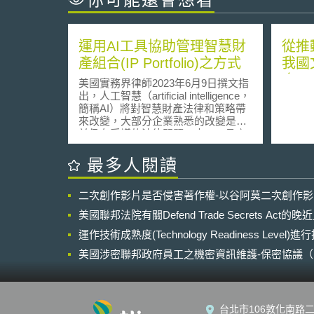
運用AI工具協助管理智慧財
從推
產組合(IP Portfolio)之方式
我國
合以
美國實務界律師2023年6月9日撰文指
構為
出，人工智慧（artificial intelligence，
簡稱AI）將對智慧財產法律和策略帶
來改變，大部分企業熟悉的改變是目
前仍有爭議的法律問題—由AI工具產
生的發明創造是否為專利或著作權適
格的保護標的。但除此之外，AI工具
最多人閱讀
對於創建和管理智慧財產組合（IP
Portfolio）的方式也已發生改變，並介
二次創作影片是否侵害著作權-以谷阿莫二次創作
紹以下五種利用AI工具協助管理智慧
財產組合之方式。 1.簡化先前技術之
美國聯邦法院有關Defend Trade Secrets Act
檢索 無論是評估新產品的可專利性、
評估競爭對手之智慧財產權之相關風
運作技術成熟度(Technology Readiness Level)
險、抑或是回應侵權索賠，企業均須
美國涉密聯邦政府員工之機密資訊維護-保密協議（Non-disc
了解特定領域之先前技術，因應此需
NDA）之使用
求，全球已有大量公司提供先前技術
檢索服務，惟AI工具的出現使得企業
可自行進行先前技術檢索。例如知名
台北市106敦化南路二
的文件審查平台Relativity創造了