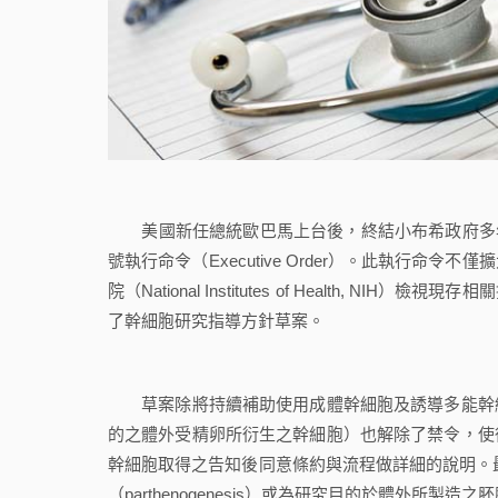
美國新任總統歐巴馬上台後，終結小布希政府多年來的
號執行命令（Executive Order）。此執行
院（National Institutes of Health, 
了幹細胞研究指導方針草案。
草案除將持續補助使用成體幹細胞及誘導多能幹細
的之體外受精卵所衍生之幹細胞）也解除了禁令，使
幹細胞取得之告知後同意條約與流程做詳細的說明。最後，源自於體
（parthenogenesis）或為研究目的於體外所