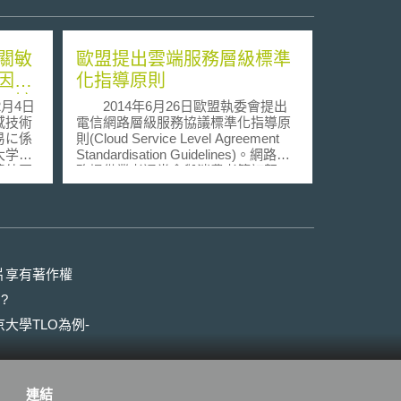
關敏
歐盟提出雲端服務層級標準
因應
化指導原則
正擴
月4日
2014年6月26日歐盟執委會提出
感技術
電信網路層級服務協議標準化指導原
易に係
則(Cloud Service Level Agreement
大学・
Standardisation Guidelines)。網路服
據外匯
務提供業者通常會與消費者簽訂契
貿易
約，內容約定有服務之等級，稱之為
令訂
電信服務層級契約(SLAs)，在雲端運
，建立
算服務中，通常橫跨不同的管轄領
，防止
域，適用的法律要件亦產生變化，而
在雲端部分所儲存的個人資料保護部
條之10
分尤其重要。不同的雲端服務與模式
片享有著作權
口人法
所需要的協議約定亦不同，這些都增
?
基準を
加訂定的複雜性。 指導原則之提
省
出將幫助專業的雲端服務業者在契約
大學TLO為例-
なし輸
訂定時應該注意的內容，其中主要相
經上述
關項目包括： 1.雲端服務的可利用性
外國政
與真實性 2.從雲端服務提供業者中可
政府與
取得服務的品質 3.安全層級 4.在雲端
連結
組織強
中如何妥善管理資料 指導原則首