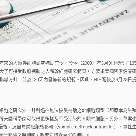
人類幹細胞研究補助禁令，於今（2009）年3月9日發佈了135
命令不僅擴大了可接受政府補助之人類幹細胞研究範圍，亦要求美國國家健康
NIH）檢視現存相關指導方針，並於120天內發佈新的規範。因此，NIH隨後於4月23日
胞之研究外，針對過往無法接受補助之幹細胞類型（即原本為生
得美國科學家可取得更多樣及不受汙染的人類幹細胞。另外，草案
細胞核移轉（somatic cell nuclear transfer）、單性
製造之胚胎等範疇之幹細胞，將無法接受草案的補助。