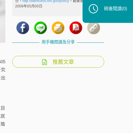
日，
http://stemcells.nih.gov/policy
，最後瀏覽日：
2009年05月05日
稍後閱讀
(0)
用手機閱讀及分享
推薦文章
05
研究
提出
殖目
也就
生殖