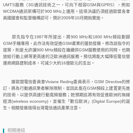
UMTS服務（3G通訊技術之一，可向下相容GSM與GPRS），例如
WCDMA通訊架構可於900 MHz上運用。這項決議仍須經過歐盟各會
員國國會和監督機構認可，預計2009年10月開始實施。
原先指令在1987年所提出，將900 MHz和1800 MHz頻段劃歸
GSM手機專用，此作法有效促進GSM產業的蓬勃發展。修改該指令的
提案，則是允許讓900 MHz頻段在繼續供GSM服務使用的同時，也開
放給行動上網等更高速的泛歐洲通訊服務。預估將能大幅降低電信營
運商網路建制成本，可減少大約16億歐元的支出。
據歐盟電信委員會Viviane Reding委員表示，GSM Directive的修
訂，將為行動通訊業者解除限制，並因此能在GSM頻段上建置更先進
的技術，以提供高速行動寬頻服務；她預期這將有效促進歐洲的無線
經濟(wireless economy)，並催生「數位歐洲」(Digital Europe)的誕
生。相關發展值得台灣電信通訊產業注意。
相關連結