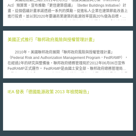
美國總統歐巴馬於2011年2月3日，根據美國振興方案（Recovery
Act）預算案，宣布推動「更佳建築倡議」（Better Buildings Initiative）計
畫，這個倡議計畫承諾透過一系列的獎勵，促進私人企業在建築節能改善上
進行投資，並以到2020年要讓商業建築的能源效率提高20％做為目標。
在今年的6月19日，美國能源部與商業部共同宣布選定三個「卓越建築
營運中心」（Centers for Building Operations Excellence），由美國能源
部和商務部國家標準與技術研究院的製造業擴展夥伴關係（National
Institute of Standards and Technologies’ Manufacturing Extension
美國正式推行「聯邦政府風險與授權管理計畫」
Partnership，NIST MEP）聯合資助130萬美元成立此三個中心，乃為推動
「更佳建築倡議」計畫的相關行動之一，希望藉由三個中心的運作，來達成
2010年，美國聯邦政府展開「聯邦政府風險與授權管理計畫」
提高能源效率20%，並且期望一年可以減少約400億美元的能源支出。
（Federal Risk and Authorization Management Program，FedRAMP），
「卓越建築營運中心」將會與各大學、地方社區、技術學院、貿易協會，以
在經過2年的研究與整備後，聯邦政府總務管理局於2012年06月06日宣佈
及能源部的國家實驗室合作，建立培訓計劃，提供商業建築專業人士所需要
FedRAMP正式運作。 FedRAMP是由國土安全部、聯邦政府總務管理局、
的關鍵技能，以提升建築效率，同時降低了能源的浪費和節省資金。
國防部、國家安全局以及國家科技研究所共同撰寫及建置。該計畫的目的是
此三個中心分別位於加州、賓州以及紐約州，提供機會讓當前和未來有可能
建立一套全國政府機關可遵循依據，針對雲端服務的風險評估、授權管理的
參與潔淨能源經濟的人，學習寶貴的技能，並且著重在於開發課程以及試點
標準作業規範。 根據FedRAMP，雲端服務業者欲通過該計畫的評估，
培訓方案，以培育優良的建築的經營者、管理者與能源服務供應商，進行商
其評估程序可分為提出申請、檔案安全控管、進行安全測試、完成安全評估
IEA 發表「德國能源政策 2013 年檢閱報告」
業、工業與教育建築物上的調整與能源管理。
等四個階段。未來所有雲端產品與服務業者，都必須達到該計畫的標準規
範，才能為美國政府機關提供雲端產品及服務。 對於雲端服務業者的
評估，必須經由FedRAMP認證的第三方機構來進行審查，第三方評估機構
欲通過認證，除了要符合FedRAMP的需求外，還必須具備雲端資訊系統的
評估能力、備妥安全評估計畫、以及安全評估報告等，另外亦同時引進了
ISO/IEC17020以及ISO/IEC17011之規定，來驗證檢驗機構的品質與技術能
力。目前為止，聯邦政府總務管理局已經公佈十個獲得授權的機構。
聯邦政府總務管理局同時並期待在2012年的年底之前，能夠有三個雲端服