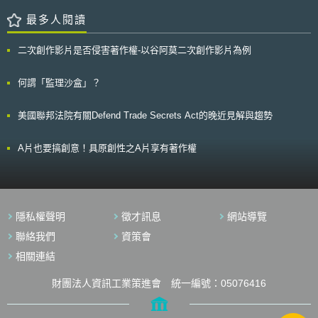
務提供者通過審查，然而，由於制度才剛上路不久，是否能夠跟上產業變遷
最多人閱讀
的腳步並順利達成目標，仍有待進一步觀察。
二次創作影片是否侵害著作權-以谷阿莫二次創作影片為例
何謂「監理沙盒」？
美國聯邦法院有關Defend Trade Secrets Act的晚近見解與趨勢
A片也要搞創意！具原創性之A片享有著作權
隱私權聲明
徵才訊息
網站導覽
聯絡我們
資策會
相關連結
財團法人資訊工業策進會 統一編號：05076416