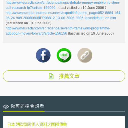
http://www.euractiv.com/en/science/meps-debate-energy-embryonic-stem-
cell-research-fp7/article-156090
（ last visited on 19 June 2006 ）
http://www.europarl.europa.eu/news/expert/infopress_page/052-8884-164-
06-24-909-20060608IPR08812-13-06-2006-2006-false/default_en.htm
(last visited on 19 June 2006)
http://www.euractiv.com/en/science/seventh-framework-programme-
adoption-moves-forward/article-156156
(last visited on 19 June 2006)
推薦文章
你可能還會想看
日本與歐盟間個人資料之國際傳輸