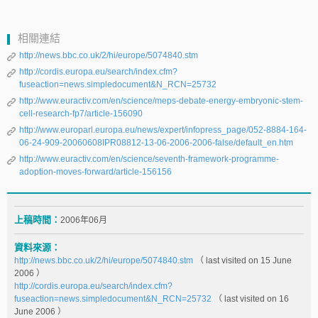
相關連結
http://news.bbc.co.uk/2/hi/europe/5074840.stm
http://cordis.europa.eu/search/index.cfm?
fuseaction=news.simpledocument&N_RCN=25732
http://www.euractiv.com/en/science/meps-debate-energy-embryonic-stem-
cell-research-fp7/article-156090
http://www.europarl.europa.eu/news/expert/infopress_page/052-8884-164-
06-24-909-20060608IPR08812-13-06-2006-2006-false/default_en.htm
http://www.euractiv.com/en/science/seventh-framework-programme-
adoption-moves-forward/article-156156
上稿時間：
2006年06月
資料來源：
http://news.bbc.co.uk/2/hi/europe/5074840.stm
（ last visited on 15 June
2006 ）
http://cordis.europa.eu/search/index.cfm?
fuseaction=news.simpledocument&N_RCN=25732
（ last visited on 16
June 2006 ）