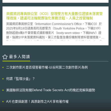
限制措施（Denial of Export Privileges）、列管制清單、沒收資產等；亦提
供人民救濟管道，如提早通報違法行為的自願自主揭露（Voluntary Self-
Disclosures）規定等；更收錄新的執法案例。 該彙編以中國、俄羅斯、伊
英國資訊專員辦公室（ICO）發現警方有大量數位證據未落實管
朗及其他地區之出口目的地為主軸，就管制理由涉及國家安全、軍事、大規
理措施，建議司法機關應強化業務流程、人員之控管機制
模毀滅性武器等理由，分別介紹重點違法案例。提供產、學界識別違法行為
英國資訊專員辦公室（Information Commissioner's Office，下稱ICO）於
時之參考。 對於2024年結案的重點案例，重點摘要如下： 1.愛沙尼亞T公
2025年8月18日讉責南約克郡警方（South Yorkshire Police，下稱SYP）
司違反美國出口管制規定，非法將「座標磨床」（jig grinder）輸往俄羅
刪除超過9萬6千筆穿戴式攝影機影片（body-worn video，下稱BWV）證
斯，分別遭罰34萬美金及48萬美金。 2.英國籍F氏意圖自美國違法輸出工業
據，強調SYP未落實資料識別、第三方監督及備份機制等資料管理措施。
微波系統（industrial microwave system）及反無人機系統（counter-drone
警方使用BWV作為記錄警方執法過程之取證方式，目的為提高透明度、公
system）至伊朗，遭判18個月有期徒刑。 3.印第安納大學（Indiana
眾信賴及取得最佳證據等。由於BWV證據具備公正性及準確性，亦可減低
University）的布魯明頓果蠅庫存中心（Bloomington Drosophila Stock
對於受害者證據之依賴。當警員換班時，需要將BWV證據下載至指定地
Center）向多個國家的研究機構及大學出口含有蓖麻毒素A 亞基轉基因
點，先傳送至「數位證據管理系統（Digital Evidence Management，下稱
最多人閱讀
（transgenes of the A subunit of the ricin toxin）的轉基因果蠅，而未申請
DEM系統，該系統由第三方業者管理）」後，再傳輸至「儲存網格
出口許可，遭停止出口，並須對行政人員進行出口管制教育訓練。
（Storage Grid）資料庫」。倘若發生爭議，SYP將檢視「儲存網格資料
二次創作影片是否侵害著作權-以谷阿莫二次創作影片為例
庫」中的BWV證據。 2023年SYP發生遺失大量BWV證據之爭議事件，事實
整理如下： 2023年5月升級DEM系統後，SYP改將資料儲存於本地硬碟。
同年8月7日時，SYP發現在儲存網格資料庫中，具錯誤刪除96,174筆原始
何謂「監理沙盒」？
BWV證據之紀錄，經調查發現，在同年7月26日，第三方將本地資料傳輸到
儲存網格時，曾發生大規模的資料刪除事件。 由於在進行備份時，未使用
美國聯邦法院有關Defend Trade Secrets Act的晚近見解與趨勢
特定的檔案名稱或其他可識別的資料標記等方式標記資料，即使SYP內部已
針對95,033筆BWV證據進行備份，仍無法比對確認「已被永久刪除的BWV
證據」數量，且遺失之資料共涉及126起刑案，其中更有3案受影響，甚至
A片也要搞創意！具原創性之A片享有著作權
有1起案件指出，若BWV證據存在，則相關案件的檢調程序應能夠有所進
展。 ICO亦指出SYP雖與第三方簽署契約，卻未明定處理程序，且未監督第