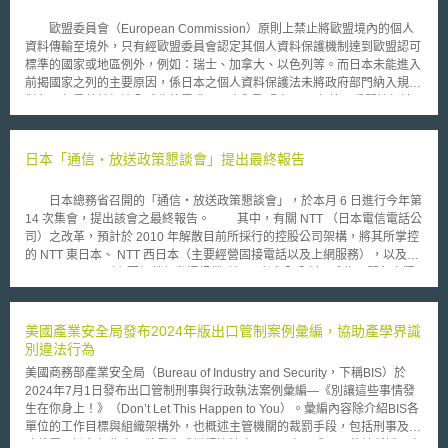
歐盟委員會（European Commission）原則上禁止將歐盟境內的個人
資料傳輸至境外，只有經歐盟委員會認定其個人資料保護機制達到歐盟認可
標準的國家或地區例外，例如：瑞士、加拿大、以色列等。而日本未能進入
前揭國家之列的主要原因，係日本之個人資料保護法未將政府部門納入規範
對象。但是基於經濟全球化的需求，日本與歐盟自2017年第一季開始加速
進行雙邊合意協商。 日本個人資料保護委員會公布，於2017年5月修正
施行的個人資料保護法，已符合歐盟資料保護規則中准許進行境外傳輸的標
準。其中包括以獨立的個人資料保護機關來確保必要的保全機制能確實執行
日本「通信‧放送政策懇談會」提出最終報告
等五點（新設立個人資料保護委員會、個人資料定義的明確化、個人料去識
別化、非法販賣個人資料之處罰、其他）。 歐盟對此表示，雙邊對於
日本總務省召開的「通信‧放送政策懇談會」，於本月 6 日進行今年第
個人資料保護之標準的差異性已經漸漸縮小，利於日本與歐盟間個人資料國
14 次集會，提出該會之最終報告。 其中，有關 NTT （日本電信電話公
際傳輸的環境也已經逐漸形成。目前於歐盟境內設立子公司或是設立法人的
司）之改革，預計於 2010 年解散目前所採行的控股公司架構，將其所掌控
日本企業，預期2018年即能自由就歐盟境內雇員或顧客的個人資料，進行
的 NTT 東日本、 NTT 西日本（主要經營固接電話以及上網服務），以及
日本與歐盟間的國際傳輸。 由於歐盟關於個人資料之保護，為歐洲聯
NTT DoCoMo （主要經營行動通訊業務）三者完全分割，成為三間各自獨
盟基本權利憲章（Charter of Fundamental Rights of the European
立的公司；且分割以後以上三者之間的合作關係亦應受到嚴密規制。至於
Union）所明定，企業若非法進行個人資料境外傳輸，會被處以高額罰金，
NHK （日本放送協會）之改革，則計畫釋出一個衛星頻道，兩個廣播頻
金額約相當於該企業一年內全球營業額總額的4%或2000萬歐元，兩者取其
道，同時娛樂以及體育節目相關部門，以及網路傳輸、國際播送業務等，應
美國產業安全局發布2024年版出口管制案例彙編，協助產學界識
高者為上限；股東甚至也可能面臨被提起訴訟的風險。日本此次修法，對日
與 NHK 之核心業務切割，成立子公司自行獨立經營。 上開內容雖然是
別違法行為
本在歐盟境內的企業經營將帶來莫大的裨益。
因應通信與放送兩大體系日漸匯流之趨勢而生，惟論者以為勢將引發輿論以
美國商務部產業安全局（Bureau of Industry and Security，下稱BIS）於
及各大政黨之議論甚至反彈；而最終能否納入政府以及執政黨目前正在研擬
2024年7月1日發布出口管制刑事與行政執法案例彙編—《別讓這些事情發
規劃的施政綱領，仍在未定之天，有待持續追蹤觀察。
生在你身上！》（Don’t Let This Happen to You）。彙編內容除介紹BIS各
單位的工作目標與組織架構外，也概述主管機關的裁罰手段，包括刑事及行
政裁罰、避免行為人即將發生或繼續違法出口、再出口或國內移轉所採取之