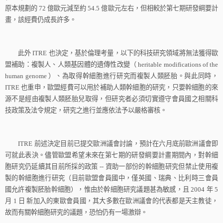
原本規劃的
72
億歐元減至約
54.5
億歐元左右，但相較於第七期研發綱要計
畫，該經費仍成長許多。
此外
ITRE
也決定，基於倫理考量，以下的科技研究領域將無法獲得歐
盟補助：複製人、人類基因體的遺傳性改變（
heritable modifications of the
human genome
）、為取得幹細胞進行研究而複製人類胚胎。與此同時，
ITRE
也重申，歐盟經費可以用於補助人類幹細胞的研究，只要幹細胞的來
源不是經由複製人類胚胎兒取得，但研究者必須切實遵守會員國之相關科
技政策及法令規定，研究之進行並應依法予以嚴格審核。
ITRE
前述決定目前已提交歐洲議會討論，預計在六月底前歐洲議會即
可就此表決。儘管歐盟希望未來在第七期的研發綱要計畫期間內，對幹細
胞研究仍延續其目前所採的政策
--
資助一部份的幹細胞研究但禁止使用複
製的幹細胞進行研究（目前歐盟會員國中，僅英國、瑞典、比利時三會員
國允許複製胚胎幹細胞），惟由於幹細胞研究議題甚為敏感，且
2004
年
5
月
1
日
新加入的東歐會員國，其大多數在歐洲議會的代表都是天主教徒，
故而有關幹細胞研究的議題，恐怕仍有一場激辯。