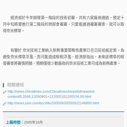
經濟部於今年辦理第一階段的技術初審，共有六家廠商通過，預定十
月中旬將要進行第二階段的跨部會複審，只要能通過複審審查，就可以取
得奈米標章。
有鑒於
奈米技術工業納入新興重要策略性產業已在日前拍板定案，為
避免奈米標章浮濫，而可能造成租稅浮濫，經濟部指出，未來該標章的核
發審查將審慎把關，預期僅很少數廠商的奈米技術工業可成為新興產業。
相關連結
http://news.chinatimes.com/Chinatimes/newslist/newslist-
content/0,3546,12050901+122005101200534,00.html
http://news.yam.com/bcc/life/200509/20050922148800.html
上稿時間：
2005年10月