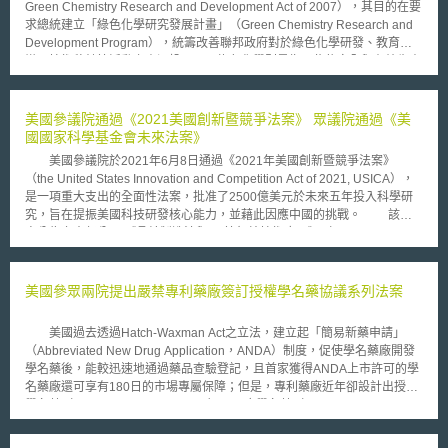
Green Chemistry Research and Development Act of 2007），其目的在要
求總統建立「綠色化學研究發展計畫」（Green Chemistry Research and
Development Program），統籌改善聯邦政府對於綠色化學研發、教育宣
導及技術移轉等活動之資源投入，而綠色化學則是指那些依安全與有效生產
程序製造高品質產品時、能減少使用或產生毒性化學物質之化學產品或製程
技術。美國化學協會（American Chemical Society）讚許眾議院通過本法
案是睿智的舉動，表示發展綠色化學最能證明經濟和環境得同時併進，發展
美國參議院通過《2021美國創新暨競爭法案》 眾議院通過《美
綠色企業實務，改善藥學加工及本土營建產業以迎刃氣候變遷及能源危機等
國國家科學基金會未來法案》
挑戰。 本法案並要求自明（2008）年起，編列經費由以下政府單位合
美國參議院於2021年6月8日通過《2021年美國創新暨競爭法案》
作執行本計畫，即國家科學基金（National Science Foundation）、國家標
（the United States Innovation and Competition Act of 2021, USICA），
準技術研究院（National Institute of Standards and Technology）、能源局
是一項重大支出的全面性法案，批准了2500億美元於未來五年投入科學研
（Department of Energy）及環保署（Environmental Protection
究，旨在提振美國科技研發核心能力，並藉此因應中國的挑戰。 該法
Agency）。參議院在過去兩屆都通過類似的法案，尚等待參議院支持通過
案分為六大部分： 《晶片製造法與5G等無線技術應用》（CHIPS Act and
相同法案，以獲得生效。 為減低對石化原料的依賴、發展生物經濟，
ORAN 5G Emergency Appropriations） 《無盡邊疆法》（Endless
美國政府積極投入促進綠色科技、生質科技之研發活動，例如從農林廢棄物
Frontier Act） 《2021戰略競爭法》（Strategic Competition Act of 2021）
或副產品或其他來源開發再生性原物料供綠色化學使用。此外，美國政府亦
《國土安全與政府事務委員會相關條款》（Homeland Security and
美國參眾兩院提出嚴禁專利藥廠簽訂授權學名藥協議系列法案
資助建立了生質（biomass）能源及產品的網路圖書館（BioWeb）；
Government Affairs Committee Provisions） 《2021回應中國挑戰法》
BioWeb所收錄的生質科技資訊、文獻，許多都是來自大學或國家實驗室著
（Meeting the China Challenge Act of 2021） 其他（如：教育與醫學研究
名研究人員，都會先經各領域專家進行嚴格的同儕審查（peer-review），
美國過去透過Hatch-Waxman Act之立法，建立起「簡易新藥申請」
競爭力與安全、司法委員會）。 其內容包括提撥520億美元支援半導體
再開給所有公眾瀏覽；BioWeb將會持續蒐羅各種基礎及應用科學知識，並
（Abbreviated New Drug Application，ANDA）制度，促使學名藥廠開發
產業、15億美元支援5G供應鏈生產與技術研發，同時防範關鍵技術外洩，
擴充各種經濟及政策相關資訊。BioWeb的理想目標，是擴大規模成為最大
學名藥後，能較迅速地通過藥品查驗登記，且首家獲得ANDA上市許可的學
並透過與國內外民間、外國政府合作推動半導體、人工智慧、通訊、能源與
最有價值的生質燃料、能源及產品公共資料庫。
名藥廠還可享有180日的市場專屬保障；但是，專利藥廠近年卻設計出授權
生物技術等領域的基礎研究與創新，提供多種獎勵措施。 同月28日眾
學名藥（Authorized Generic Drug）、原廠學名藥（Rebranded Generic
議院則提出自己版本以取代USICA並加以通過，分別是《美國國家科學基金
Drug）和專利與學名藥訴訟和解協議（Brand-Generic Litigation
會未來法案》（National Science Foundation for the Future Act）以及《美
Settlement）等智慧財產權管理策略，用以瓜分專利到期後的學名藥市場。