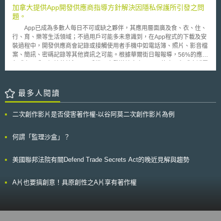
國能源部未來科學法案》（Department of Energy Science for the Future
為了矯正此種實務發展，今（2007）年初美國參眾兩院先後提出內容
加拿大提供App開發供應商指導方針解決因隱私保護所引發之問
Act），預計在未來五年撥款1280億美元，供美國國家科學基金會（NSF）
一致的「公平處方藥競爭法案」（Fair Prescription Drug Competition Act,
題。
與能源部（DOE）提升研發能力。 參眾兩院意見分歧而需再展開協
S.438）和「修正聯邦食品藥品化妝品法禁止授權學名藥上市法案」（To
商，預計於今年9至10月間於兩院協商委員會通過。
App已成為多數人每日不可或缺之夥伴，其應用層面廣及食、衣、住、
amend the Federal Food, Drug, and Cosmetic Act to prohibit the
行、育、樂等生活領域；不過用戶可能多未意識到，在App程式的下載及安
marketing of authorized generic drugs, H.R.806），禁止專利藥廠自行或
裝過程中，開發供應商會記錄或接觸使用者手機中如電話簿、照片、影音檔
間接製造銷售原廠學名藥，或是授權第三人製造銷售授權學名藥，企圖透過
案、簡訊、密碼記錄等其他資訊之可能。根據華爾街日報報導，56%的應用
立法方式，確保首家提出ANDA的學名藥廠，在其所獲180日市場專屬期間
程式在用戶不知情的情況下，手機ID會發送給廠商；47%的應用程式會透露
內，不會因專利藥廠利用推出原廠或授權學名藥之策略而稀釋掉該學名藥的
用戶的所處位置，使得個人隱私蕩然無存。 加拿大當地的隱私法規要
市佔率。但本法案未禁止專利藥廠與獲得市場專屬保護的學名藥廠簽訂類似
求企業在追求創新及企業精神時必須將隱私保護納入考量；而在行動裝置應
協議；假使該學名藥廠經商業判斷後寧願與專利藥廠簽訂協議，僅需依現行
用環境中，無論是開發商、服務供應商、應用平台或是廣告商，只要有接觸
最多人閱讀
規範將該協議通報FTC和司法部即可。 美國參議院亦提出「保護可負擔
用戶個人資訊之可能，就有遵守法規之義務。但考量App這樣一個嶄新又快
學名藥取得法案」（Preserve Access to Affordable Generics Act,
速發展的科技生態，在實踐隱私保護精神之初可能會面臨到新的衝擊與挑
S.316），禁止專利藥廠直、間接簽訂給予ANDA申請者任何對價（不限金
二次創作影片是否侵害著作權-以谷阿莫二次創作影片為例
戰。因此，加拿大隱私權主管機關（Office of the Privacy Commissioner of
錢）且要求其不得研發、製造、銷售或販賣該學名藥之專利侵權訴訟和解協
Canada，簡稱OPC）乃會同加拿大境內的阿爾伯特及不列顛哥倫比亞兩省
議；例如專屬給付和解協議（Exclusion Payment Settlement）、逆向給付
各自之地方主管機關（其分別為Office of the Information & Privacy
何謂「監理沙盒」？
和解協議（Reverse Payment Settlement）等。
Commissioner of Alberta及Office of the Information & Privacy
Commissioner for British Columbia）撰寫指導文件，希望能提供當地App
美國聯邦法院有關Defend Trade Secrets Act的晚近見解與趨勢
開發供應商建議方案。 該項建議方案促使行動軟體開發供應商在設計
與開發App應用程式時必須顧及使用者隱私之保護，並提供協助方式與預防
原則，提高使用者隱私受保護之程度；除必須使用清晰且易懂之方式告知用
A片也要搞創意！具原創性之A片享有著作權
戶的個人資料將進行何種用途外，在使用者下載前亦應告知被蒐集之資料類
別及原因、資料儲存位置或地點、資料分享之可能及其原因、資料保存之期
限、及其他可能影響用戶隱私之事件；倘若廠商必須變更隱私政策與規定，
則應使用明確易懂之方式事先通知所有使用者了解進行何項變更，以強化用