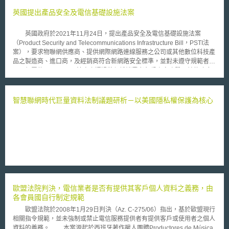
數的爆量很有可能源自政府補貼或其他非市場因素的影響。 USPTO指
出，中國大陸在2019年的專利與商標申請案件數均達到歷史新高，包含商
英國提出產品安全及電信基礎設施法案
標案件數達780萬件、發明專利申請案件數達150萬件，已經接近全球申請
案件數的一半，也引起國際的關注。有別於其他國家因創新活動熱絡所帶動
英國政府於2021年11月24日，提出產品安全及電信基礎設施法案
的專利及商標申請案件量增長，中國大陸在2020年世界智財組織（WIPO）
（Product Security and Telecommunications Infrastructure Bill，PSTI法
所統計的智財授權比率僅排名第44，顯示中國大陸在智財商業化比率極低，
案），要求物聯網供應商、提供網際網路連線服務之公司或其他數位科技產
其專利與商標申請案件數的暴增可能源於其他非市場因素。 USPTO指
品之製造商、進口商，及經銷商符合新網路安全標準，並對未遵守規範者處
出，政府補貼可能是刺激商標與專利申請案件數增長的最大原因，由於中國
以巨額罰款。 PSTI法案之通過將保護消費者免受資安攻擊，並使政府
大陸中央與地方政府持續推動商標補貼措施，補貼金額通常高於商標註冊費
得以引入更加嚴格的安全標準。該法案之內容包含，禁止數位科技產品之業
用，進而引導人民大量註冊非為商業使用之商標，在專利申請上也有類似的
者使用單一且通用之預設密碼，產品之預設密碼都必須有所不同；供應商應
情況，中國大陸政府推動超過195個專利補貼措施，創造了以申請專利賺取
具備漏洞揭露政策，並應向客戶公開公司正採取何種防禦作為，處理該安全
智慧聯網時代巨量資料法制議題研析－以美國隱私權保護為核心
補貼的誘因。這些非市場因素的商標及專利申請案件，除了可能誤導對於中
漏洞；應公開相關聯繫資訊或建立聯繫平台，使安全研究人員或其他人發現
國大陸創新能力的評估外，也正在破壞保護真正創新活動的能量。
產品缺陷及錯誤時，方便與其聯繫；另外，針對不符合要求之產品或服務，
政府亦將有權阻止其於英國境內銷售。 在電信基礎設施改革方面，將
促進營運商與電信託管設備之土地所有權人進行更快速有效之談判，減少相
關冗長的法律爭訟事件，例如，要求電信營運商透過訴訟外紛爭解決機制
（Alternative Dispute Resolution，ADR）解決紛爭，無須訴諸法院。亦加
快續約之談判流程，讓根據舊有協議安裝基礎設施之營運商，得以按照類似
條款進行續約，英國政府希望透過這些措施使95%國土擁有4G網路覆蓋，
至2027年大多數人口能使用5G網路。 PSTI法案生效後，英國政府將指
歐盟法院判決，電信業者是否有提供其客戶個人資料之義務，由
定監管機構，其有權限針對違反規範之企業處以最高1000萬英鎊罰鍰，或
各會員國自行制定規範
以其在全球之營業總額的4%作為罰款。
歐盟法院於2008年1月29日判決（Az. C-275/06）指出，基於歐盟現行
相關指令規範，並未強制或禁止電信服務提供者有提供客戶或使用者之個人
資料的義務。 本案源起於西班牙著作權人團體Productores de Música