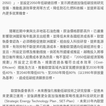
2050）」，並設定2050年低碳總目標，宣示將透過加強低碳技術研究
發展、推動能源效率使用等方式，降低對石化燃料依賴，並提昇區域
內更多就業機會。
隨著近期中東與北非地區石油危機，原油價格節節高升，已嚴重
影響歐洲國家每年能源支出經費，並降低未來各國經濟成長率。歐盟
執委會認為，必須積極促進歐洲國家，經由投入科技研發、提昇能源
效率，有效抑制不斷提昇的能源成本，推動歐盟邁向低碳經濟社會；
並且，所設定目標及推動措施，倘若有所遲緩或推延，越晚投入將導
致日後所需投入經費成本更為昂貴，悔不當初。「2050低碳經濟策略
規劃」所設定之目標為，規劃透過各種符合成本效率（Cost-
Efficient）措施及方法，推動歐盟區域內溫室氣體排放量至2030年降
低40％、至2040年降低60％、至2050年降低80％（以1990年排放量
為基準），達成低碳經濟願景目標。
歐盟執委會表示，未來應強化推動低碳技術之研究發展，促進未
來更廣泛運用，並強調應更全面加強推動策略性能源科技研究計畫
（Strategic Energy Technology Plan , SET-Plan），未來10年內歐盟