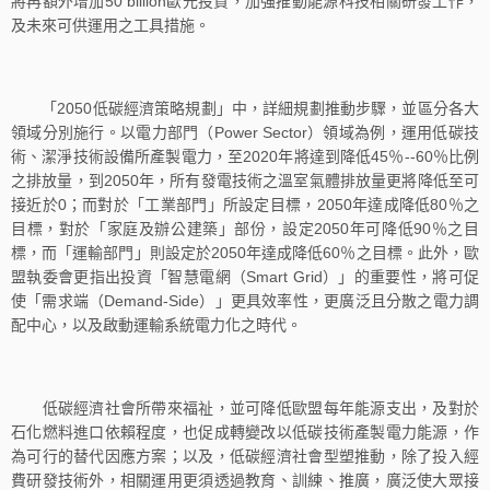
將再額外增加50 billion歐元投資，加強推動能源科技相關研發工作，
及未來可供運用之工具措施。
「2050低碳經濟策略規劃」中，詳細規劃推動步驟，並區分各大
領域分別施行。以電力部門（Power Sector）領域為例，運用低碳技
術、潔淨技術設備所產製電力，至2020年將達到降低45％--60％比例
之排放量，到2050年，所有發電技術之溫室氣體排放量更將降低至可
接近於0；而對於「工業部門」所設定目標，2050年達成降低80％之
目標，對於「家庭及辦公建築」部份，設定2050年可降低90％之目
標，而「運輸部門」則設定於2050年達成降低60％之目標。此外，歐
盟執委會更指出投資「智慧電網（Smart Grid）」的重要性，將可促
使「需求端（Demand-Side）」更具效率性，更廣泛且分散之電力調
配中心，以及啟動運輸系統電力化之時代。
低碳經濟社會所帶來福祉，並可降低歐盟每年能源支出，及對於
石化燃料進口依賴程度，也促成轉變改以低碳技術產製電力能源，作
為可行的替代因應方案；以及，低碳經濟社會型塑推動，除了投入經
費研發技術外，相關運用更須透過教育、訓練、推廣，廣泛使大眾接