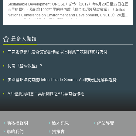
站上提供創新戰略、單一治理及敏捷方法，藉此激發研發團隊潛力及創意。
Sustainable Development, UNCSD）於今（2012）年6月20日至22日在巴
PUI將在不額外增設法律規範之情況下，與現有政策結合推動上述措施。
西里約舉行，為紀念1992年里約熱內盧「聯合國環境發展會議」（United
（2）透過既有措施推動深度科技：透過i-Lab、法國科技新興獎學金、深度
Nations Conference on Environment and Development, UNCED）20週年
技術發展援助計畫等現有措施，以及增設法國科技實驗室獎學金，加速深度
及2002年約翰尼斯堡「世界永續發展高峰會」（World Summit on
技術發展計畫。此外，未來也將提供6500萬歐元的補助。 （3）加強推廣研
Sustainable Development, WSSD）10週年，而稱為「里約+20」
究工作及專題研究計畫（Programmes et équipements prioritaires de
（Rio+20）。 會議中探討主題包括永續發展與消除貧困的綠色經濟，
recherché, PEPR）成果：未來法國政府將投入2.75億歐元，挑選17項研究
以及永續發展的制度框架兩大議題；並且優先關注包括就業、能源、城市、
最多人閱讀
成果，建立評估研發成果之檢測及支援能力，並依領域性質，研究各領域專
糧食安全及農業、水、海洋及災害等七大領域。其中在能源方面指出，能源
利證書、標準化和相關法規。
議題幾乎是現今世界遭遇的挑戰，無論在就業、安全、氣候變遷、糧食生
二次創作影片是否侵害著作權-以谷阿莫二次創作影片為例
產、或收入，皆與能源息息相關。依據國際能源署（International Energy
Agency, IEA）的估計，目前全球仍有五分之一的人缺乏現代電力，30億人
口仍倚賴木材、煤、炭來烹煮或取暖；能源是氣候變遷的主要影響因素，大
何謂「監理沙盒」？
約佔全球溫室氣體排放的60%，減少能源的碳密集度（carbon
intensity），則是長期氣候的關鍵目標。 永續能源的發展，能加強經
美國聯邦法院有關Defend Trade Secrets Act的晚近見解與趨勢
濟、保護生態系統，透過聯合國秘書長於2011年9月提出的「全面永續能源
（Sustainable Energy for All, SE4ALL）」倡議計畫，整合政府、企業與社
會團體，投入空前的努力，已進行了超過一百項的承諾與行動。在政府參與
A片也要搞創意！具原創性之A片享有著作權
的部分，例如迦納（Ghana），主動參與首批國家能源行動計畫，以支持能
源發展及創新的融資機制。而在私人企業例如微軟（Microsoft）致力於碳中
和（carbon neutral）並推出企業內部的碳費（carbon fee）制度；雷諾日
產聯盟（Renault-Nissan Alliance）承諾投入約50億元於零排放車輛的商業
化。另外如美國銀行（Bank of America）設置10年500億美元用於環保業
隱私權聲明
徵才訊息
網站導覽
務；以及一些非政府組織或個人，例如電氣電子工程師協會（Institute of
Electrical and Electronics Engineers）等多個專業協會，均承諾投入持續
聯絡我們
資策會
性能源的倡議計畫。希望藉由相關行動，支持聯合國全球永續能源的發展，