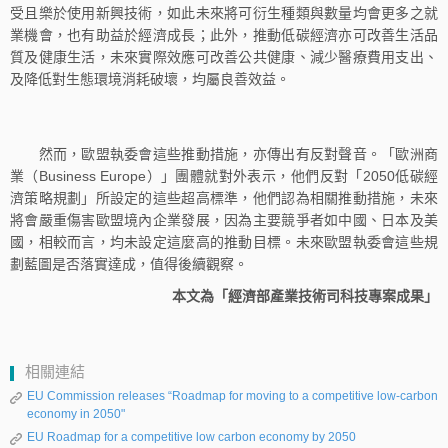
受且樂於使用新興技術，如此未來將可衍生種類與數量均會更多之就
業機會，也有助益於經濟成長；此外，推動低碳經濟亦可改善生活品
質及健康生活，未來實際效應可改善公共健康、減少醫療費用支出、
及降低對生態環境消耗破壞，均屬良善效益。
然而，歐盟執委會這些推動措施，亦傳出有反對聲音。「歐洲商
業（Business Europe）」團體就對外表示，他們反對「2050低碳經
濟策略規劃」所設定的這些超高標準，他們認為相關推動措施，未來
將會嚴重傷害歐盟境內企業發展，因為主要競爭者如中國、日本及美
國，相較而言，均未設定這麼高的推動目標。未來歐盟執委會這些規
劃藍圖是否落實達成，值得後續觀察。
本文為「經濟部產業技術司科技專案成果」
相關連結
EU Commission releases “Roadmap for moving to a competitive low-carbon
economy in 2050"
EU Roadmap for a competitive low carbon economy by 2050