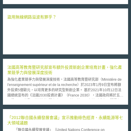
排放總量達二億一七三○萬公噸，人均排放量達九．八公噸，皆高於全球平
均值，每單位CO2排放所創造的GDP為一．八九（美元／公斤CO2）也較
OECD等先進國家平均值低。 經濟部內部歸納CO2減量效果不佳的原
因，除政策上採非強制處理態度外，過去十年間，石化、鋼鐵等高耗能產業
盜用無線網路溢波有罪乎？
結構調整緩慢，加上半導體及液晶面板等大量使用全氟化物、六氟化硫的產
業訊速成長，使得工業製程中排放的CO2等溫室氣體大幅成長更是主要原
因。 依京都議定書條約精神及國際環保現況，我國與南韓同屬網要公
約非附件一成員中的「新興工業國」，成為公約下一階段管制對象。致使抑
制國內激增溫室氣體排放量已成為我國政府迫切須處理的課題。 在經
濟部這份內部研究報告中，也引用臺灣大學農業經濟系教授徐世勳等學者的
研究推估，如果台灣要達到京都議定書的要求，將CO2排放量控制在一九九
○年水準，則減量成本將達新台幣五八七八億元至八七○八億元。 而學
界的這項研究也針對開徵碳稅稅率不同對台灣經濟影響進行評估，推估當對
法國高等教育暨研究部宣布額外投資新創企業培育計畫，強化產
每公噸CO2排放課徵六○○元碳稅時，對經濟成長衝擊為負○．六％，調高至
業競爭力與發展深度技術
七五○元時，所造成的衝擊則更達負○．七一％。
為強化產業競爭力與發展深度技術，法國高等教育暨研究部（Ministère de
l'enseignement supérieur et de la recherche）於2023年1月9日宣布將額
外投資5億歐元，以培育更多的研究型新創企業。 基於2021年10月12日法
國總統宣布的《法國2030投資計畫》（France 2030），法國政府將於五年
內投入540億歐元於新創相關事務，且目前已於2022年達到成立25間獨角
獸公司的中期目標。為進一步提高學研機構以研發成果衍生新創之數量，讓
新創公司數量成長2倍，法國高等教育暨研究部部長Sylvie Retacleau與法
國產業部（Ministre chargé de l'Industrie）部長Roland Lescure提出以下
「2012聯合國永續發展會議」宣示推動綠色經濟、永續能源等七
三大行動，並額外投資5億歐元執行： （1）建立25個大學創新中心（Pôles
大領域議題
Universitaires d'Innovation, PUI）：法國政府將投入1.6億歐元，在大學網
「聯合國永續發展會議」（United Nations Conference on