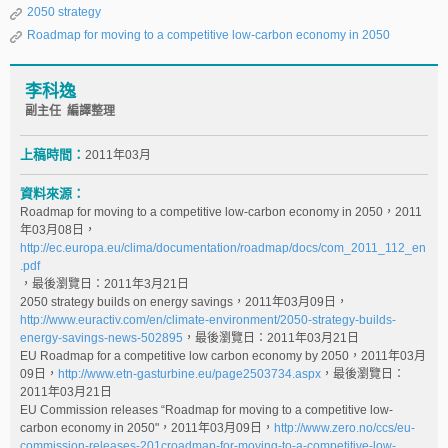
2050 strategy
Roadmap for moving to a competitive low-carbon economy in 2050
李科逸
副主任 編譯整理
上稿時間：
2011年03月
資料來源：
Roadmap for moving to a competitive low-carbon economy in 2050，2011
年03月08日，
http://ec.europa.eu/clima/documentation/roadmap/docs/com_2011_112_en
.pdf
，最後瀏覽日：2011年3月21日
2050 strategy builds on energy savings，2011年03月09日，
http://www.euractiv.com/en/climate-environment/2050-strategy-builds-
energy-savings-news-502895
，最後瀏覽日：2011年03月21日
EU Roadmap for a competitive low carbon economy by 2050，2011年03月
09日，
http://www.etn-gasturbine.eu/page2503734.aspx
，最後瀏覽日：
2011年03月21日
EU Commission releases “Roadmap for moving to a competitive low-
carbon economy in 2050"，2011年03月09日，
http://www.zero.no/ccs/eu-
commission-releases-201croadmap-for-moving-to-a-competitive-low-