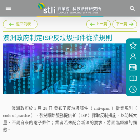
返回列表
上一篇
下一篇
澳洲政府制定ISP反垃圾郵件從業規則
澳洲政府於
3
月
28
日
發布了反垃圾郵件（
anti-spam
）從業規則（
code of practice
），強制網路服務提供者（
ISP
）採取反制措施，以防堵大
量、不請自來的電子郵件；業者若未配合新法的要求，將面臨鉅額的罰
款。