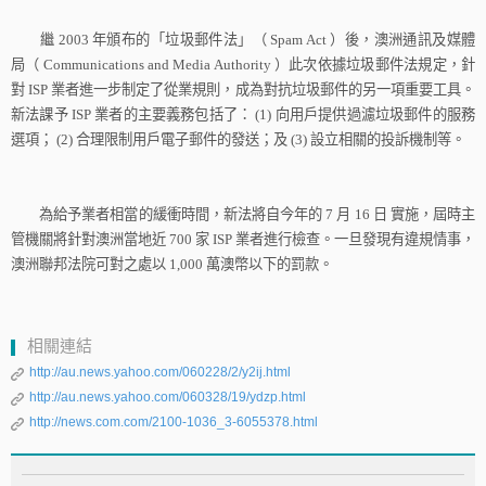
繼
2003
年頒布的「垃圾郵件法」（
Spam Act
）後，澳洲通訊及媒體
局（
Communications and Media Authority
）此次依據垃圾郵件法規定，針
對
ISP
業者進一步制定了從業規則，成為對抗垃圾郵件的另一項重要工具。
新法課予
ISP
業者的主要義務包括了：
(1)
向用戶提供過濾垃圾郵件的服務
選項；
(2)
合理限制用戶電子郵件的發送；及
(3)
設立相關的投訴機制等。
為給予業者相當的緩衝時間，新法將自今年的
7
月
16
日
實施，屆時主
管機關將針對澳洲當地近
700
家
ISP
業者進行檢查。一旦發現有違規情事，
澳洲聯邦法院可對之處以
1,000
萬澳幣以下的罰款。
相關連結
http://au.news.yahoo.com/060228/2/y2ij.html
http://au.news.yahoo.com/060328/19/ydzp.html
http://news.com.com/2100-1036_3-6055378.html