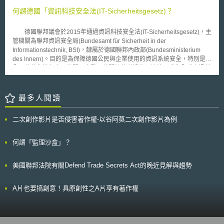
障礙者獲取電信服務：要求各會員國應參考ITU制訂之標準與建議文件，保
融資之目的。 二、NFT作為一種加密資產，該服務供應商必須確認加密
障身心障礙者獲取電信服務之權益。 在修訂電信規則之外，本次會議
何謂德國「資訊科技安全法(IT-Sicherheitsgesetz)？
資產來源，確保加密資產並未涉及洗錢或恐怖主義融資之風險。 三、
尚通過數項決議，包含： 1.安排特別措施，幫助位居內陸或島嶼型的開發中
應透過NFT服務供應商協助，才能進行用戶間交易和轉帳。
國家，維護接取國際光纖網路的權益與需求。有鑑於開發中國家與國際網路
德國聯邦議會於2015年通過資訊科技安全法(IT-Sicherheitsgesetz)，主
接駁時，無論就成本或實體線路接取，均需已開發國家之幫助，使其在高速
管機關為聯邦資訊安全局(Bundesamt für Sicherheit in der
光纖網路發展趨勢下，能以合理費用與國際接軌。 2.設立全球統一緊急服務
Informationstechnik, BSI)，隸屬於德國聯邦內政部(Bundesministerium
號碼：由於緊急服務對於全球使用者（特別是旅行者）非常重要，ITU於本
des Innern)。目的是為保障德國公民與企業使用的資訊系統安全，特別是在
項決議中責成技術部門與會員國協調，研究建立全球統一之電信緊急服務號
全國數位化進程中，攸關國家發展的關鍵基礎設施，讓德國成為全球資訊科
碼。 3.建立發展網際網路之有利環境：意識到網際網路成為全球資訊社會化
技系統及數位基礎設施安全的先驅與各國的模範，同時藉此強化德國資訊科
之重要基礎設施，希望各會員國持續發展與確保網際網路之穩定性與安全
技安全企業的競爭力，提升外銷實力。 該法案主題包括，在關鍵基礎
性，建構有利網際網路持續發展之環境。 ITU對國際電信標準與規範具
設施上改進企業資訊科技安全、保護公民的網路安全、確保德國聯邦資訊科
最多人閱讀
有巨大的影響力，對我國未來電信法制之發展亦將有深遠影響，WCIT會議
技、加強聯邦資訊技術安全局的能力與資源、擴展聯邦刑事網路犯罪的調查
結束後，新修訂之國際電信規則也正提交各會員國進行簽署，在生效後將對
權力。 該法主要係針對關鍵基礎設施營運者(Kritische
各國電信法制造成影響，我國電信法制亦應及早進行研究，關注新規則發展
二次創作影片是否侵害著作權-以谷阿莫二次創作影片為例
Infrastrukturbetreiber) 進行安全要求，例如在能源、資訊科技、電信、運輸
狀況，並分析不足之處，以與國際接軌。
和交通、醫療、水利、食品、金融與保險等領域的企業。德國聯邦政府要求
關鍵基礎設施的營運商，要滿足資訊科技安全的最低標準，且須向聯邦資訊
何謂「監理沙盒」？
安全局通報資訊安全事件。聯邦資訊安全局要對關鍵基礎設施營運商的資訊
進行評估分析，並提供給關鍵基礎設施營運商彙整改善，以提高其基礎設施
美國聯邦法院有關Defend Trade Secrets Act的晚近見解與趨勢
的保護。
A片也要搞創意！具原創性之A片享有著作權