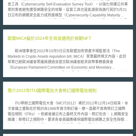
查工具（Cybersecurity Self-Evaluation Survey Tool），以強化保護公共事
業的業者避免遭受網路安全的攻擊，這套工具也是能源部為施行其於5月31
日公布的網路安全能力成熟度模型（Cybersecurity Capability Maturity
Model）的一部分，同時此模型的發展也是為了支持白宮的電力網路安全風
險管理成熟度倡議（ Electricity Subsector Cybersecurity Risk
Management Maturity Initiative）。 網路安全成熟度模型的發展乃係由
能源部與國土安全部共同領導，並且與業界、其他聯邦機構以及卡內基大學
歐盟MiCA擬於2024年生效並適用於規範NFT
軟體工程研究所合作進行，該模型的四個目標在於：加強電力網路安全能
力、使相關業者可以有效並持續設立網路安全能力的基準、分享知識、解決
歐洲理事會在2022年10月5日公告歐盟加密資產市場監管法（The
的方法與其他相關的參考資料、使業者得以排定對於改善網路安全的行動以
Markets in Crypto Assets regulation bill, MiCA）草案最終條文內容，此份
及投資上的優先順序，以幫助業者發展並且評估他們的網路安全能力。
草案已經歐洲議會眾議員通過並提交歐洲議會經濟貨幣事務委員會
此次發佈的評估工具則是以問卷的方式，著重在情境式的認知與威脅及
（European Parliament Committee on Economic and Monetary
弱點的管理，而後能源部將針對自願提供評估結果的業者提供個案報告，幫
Affairs），MiCA將於2023年年初公告於歐盟官方公報，並於2024年生效施
助業者改善其網路安全能力，同時，能源部也建議業者，建立優先行動方
行。MiCA屬於歐盟數位金融政策（Europe’s Digital Finance Strategy）之
案，以解決差距的問題，並且定期評估追蹤網路安全能力的改善進度，能源
一環，立法目的為統一多種加密代幣（crypto token） 發行和交易的法規架
部也提醒業者注意網路威脅環境上與技術上的改變，以進行應變的評估。
構，以保護加密代幣使用者和投資人權益，為歐盟金融法規未涵蓋的加密資
簡介2012年ITU國際電信大會修訂國際電信規則
產（如：穩定幣）提供法律確定性，及建立歐盟層級的統一規定。值得注意
的是，相關規定歐盟目前並未排除適用於非同質的加密貨幣（non-fungible
ITU舉辦之國際電信大會（WCIT2012）甫於2012年12月14日結束，本
tokens, NFT）。 草案前言第6c點明文，不應考慮「獨特且非同質的加
次會議之重點在於檢討自1988年首次制訂後，便一直都不曾再修訂之國際
密資產」（unique and non-fungible crypto-asset）的小部分獨特性和非同
電信規則（ITRs）。依據會議公布之最終文件內容，修訂包含： 1.網路安全
質性，因為大量以一系列NFT形式發行加密資產應認定是具備同質性
維護：新修訂之規則中，要求各會員國應確保國際電信網路之安全性與穩固
（fungibility）之指標。從而，未來在歐盟發行NFT將適用MiCA規定，包
性，避免受到技術性損害。 2.管制濫發電子訊息：要求各會國應採取措施，
含： 一、適用傳統金融機構資金轉帳規則（travel rules），如：確保
防制未經許可之濫發電子訊息，以減少對國際電信服務之影響。 3.保障身心
加密資產交易可被追蹤、得封鎖可疑交易等以達到防制洗錢與打擊恐怖主義