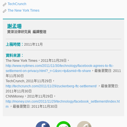
TechCrunch
The New York Times
謝孟珊
資深法律研究員 編譯整理
上稿時間：
2011年11月
資料來源：
The New York Times，2011年11月29日，
http://www.nytimes.com/2011/11/30/technology/facebook-agrees-to-ftc-
settlement-on-privacy.html?_r=1&src=tp&smid=fb-share
，最後瀏覽日: 2011
年11月30日
TechCrunch, 2011年11月29日，
http://techcrunch.com/2011/11/29/zuckerberg-ftc-settlement/
，最後瀏覽日:
2011年11月30日
CNNMoney，2011年11月29日，
http://money.cnn.com/2011/11/29/technology/facebook_settlement/index.ht
m
，最後瀏覽日: 2011年11月30日