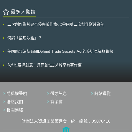
是提供其他來自保險公司或者是信用機構同等效力的擔保，在支付機構無法
用了仿冒藥品。 為了阻止仿冒藥品在網路銷售通路的氾濫，NABP申請
履行其財務責任時進行理賠。 (四)資料保存義務(Record-keeping)： 依
並通過審核，成為新創立的.PHARMACY頂級域名(gTLD)的註冊資料庫管理
最多人閱讀
照第19條規定，會員國應要求支付機構妥善保存交易資料，保存義務期限至
者(Registry Operator)，負責.PHARMACY頂級域名的網域名稱資料管
少五年。 (五)洗錢防制義務： 依照第5條規定，支付機構在申請核准
理。.PHARMACY頂級域名提供藉由網路銷售處方藥、處方藥相關產品、藥
時，需要提供公司治理以及內部控制規劃架構，其中第f款指出，支付機構
二次創作影片是否侵害著作權-以谷阿莫二次創作影片為例
事服務或資訊的公司提出申請。公司提出域名申請時，會由NABP負責審
須提出符合Directive 2005/60/EC以及Regulation (EC) No 1781/2006關於
核，以確保使用.PHARMACY頂級域名販售藥品的網站，都符合相關管制標
防制洗錢以及恐怖組織金融活動(terrorist financing)的內部控制機制。 (六)
準及當地法規，包含網站所設立的地點及藥品銷售或運送地點等。為執
何謂「監理沙盒」？
書面締約義務： 依照第41條規定，支付服務提供者必須要與支付服務
行.PHARMACY頂級域名計畫，NABP下設不同功能的常設或非常設組織，
使用者就第42條所規定的事項以紙本或者是其它可永久保存的媒體(durable
例如在.PHARMACY開放申請的國家，如法國、日本及德國等，設立國家標
medium)進行締約。第41條並要求支付服務提供者應在契約中使用淺顯易懂
美國聯邦法院有關Defend Trade Secrets Act的晚近見解與趨勢
準制定委員會(National Standard Setting Committees)，於該國家的公司提
的文字，並以支付服務提供者所在國的官方語言或者是雙方同意使用的語言
出.PHARMACY頂級域名申請時，為NABP提供該國藥事相關法規的協助，
進行。第42條所規定的契約要項除了雙方的姓名之外，必要規定事項包含費
以利NABP審核頂級網域名稱的申請案件。 .PHARMACY頂級網域名稱
用說明、支付服務使用所需的系統說明等等，除了必要規定事項，雙方也可
A片也要搞創意！具原創性之A片享有著作權
於2014年11月開放申請。未來，世界各地的消費者在網路購買藥品時，只
以約定支付服務的支付金額限制，或者是依照第55條約定服務提供者得基於
要認明有後綴.PHARMACY的網址，就不用擔心會購買到偽劣藥品了。
支付工具安全的理由限制支付工具的使用，例如發生可疑交易或詐欺事件而
封鎖使用者，暫停其使用權限。 二、中國 中國人民銀行在2010年發布
了「非金融機構支付服務管理辦法」，依照該法第2條規定，網路支付為該
法所稱之非金融機構支付服務。非金融機構提供支付服務，應當向中國人民
隱私權聲明
徵才訊息
網站導覽
銀行申請取得「支付業務許可證」成為支付機構，未按規定申請者將被處以
聯絡我們
資策會
行政罰，嚴重者會被處以刑罰。支付業務許可證的有效期限五年，達五年期
限者得於期滿前半年申請續展。 (一)最低資本額要求： 依照第9條規
相關連結
定，想要在中國全國境內提供支付服務者，最低註冊資本額為1億元人民
幣；想要在中國單一省，或自治區、直轄市範圍內提供不跨境的支付服務
財團法人資訊工業策進會 統一編號：05076416
者，最低註冊資本額應達3000萬元人民幣。最低註冊資本額為實繳貨幣資
本，應於申請支付業務許可證時全數繳足。 (二)洗錢防制義務： 依照第