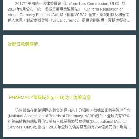
(Monetary Authority of Singapore，MAS)，中國、馬來西亞、泰國央行。
2017年美國統一法律委員會（Uniform Law Commission, ULC）於
礙於篇幅，本文以下僅就歐洲以及中國規範做介紹。 貳、重點說明 一、歐
2017年9月公布「統一虛擬貨幣事業監管法」（Uniform Regulation of
盟 第三方支付服務為歐盟2007年「支付服務指令(Payment Service
Virtual Currency Business Act, 以下簡稱VCBA）全文、總說明以及利害關
Directive，簡稱PSD) 」所規範的「支付服務(payment service)」，第三方
係人意見，對於虛擬貨幣（virtual currency）提供管制架構，囊括虛擬貨幣
支付服務業者為指令所稱之「支付機構(payment institution)」。依照PSD
定義和適用範圍、營業執照要求、跨州互惠原則、消費者保護、網路安全、
第5條規定，支付機構欲進行營業必須要依照會員國國內法向會員國相關主
反洗錢和對進行虛擬貨幣商業活動者之監管等重要問題，作為各州相關立法
管機關提出核准申請。以英國而言，英國的主管機關是「金融服務局
參考。迄今美國夏威夷州和內布拉斯加州分別向州議會提案，朝向採用
(Financial Service Authority)」。 以下說明重要規範。 (一)創辦資本(initial
VCBA作為該州虛擬貨幣管制參考規範之方向討論。
從間諜軟體談起
capital)最低金額： 依照第6條，支付機構具有最低創辦資本額限制，網
路支付機構的最低資本額限制為五萬歐元。 (二)資本維持義務(Own
funds)： 依照第8條規定，支付機構必須要繼續持有一定數額的資金，
至於應持有的金額，以下述三標準判定，如果下述三標準判定出的金額低於
前述創辦資本的金額，則以創辦資本的金額為應持有資金的數目： 1.前一年
度固定經常費用(overhead)的10%。 2.依照前年月平均處理金額的一定比率
決定。 3.依照前一會計年度利息收入、利息支出、所收取的費用以及其他營
運收入的總和，按比例提存之。如果實際無前一會計年度資料，可採取預估
值。 (三)資金防護義務(safeguarding requirements)： 依照第9條規
定，支付機構對於自消費者所收取的代收轉付資金，必須要提供下述防護措
.PHARMACY頂級域名(gTLD)防止偽藥流竄
施，原則上只要滿足其一即可。對於個別支付金額超過600歐元的消費者，
指令認為會員國的主管機關可以要求對於這類大額消費者單獨提供防護措
仿冒藥品在網路通路的銷售流通向來十分猖獗，根據國家藥事管理全會
施。 1.專用存款帳戶： 消費者的資金不得與其他資金混同，支付機構
(National Association of Boards of Pharmacy, NABP)統計，全球約有97%
一旦收取代收轉付資金即須將之存入獨立的帳戶，或者是投資於由會員國指
的藥品銷售網站販賣仿冒藥品。職業醫療服務機構(Occupational Medical
定的低風險、流動性佳的資產。 2.破產隔離： 應依照會員國的國內
Services, OMS)也指出，2010年全球的偽劣藥品約有750億美元的市場規
法，基於消費者的利益做好破產隔離工作，排除支付機構的其他債權人對代
模，而消費者於網路上買到的藥品約有50%都是仿冒藥品。全球每年約奪走
收轉付資金主張權利。 3.保險： 為消費者的代收轉付資金投保，或者
七十萬人命的肺結核和瘧疾，其中約二十萬人的死亡主因並非疾病，而是服