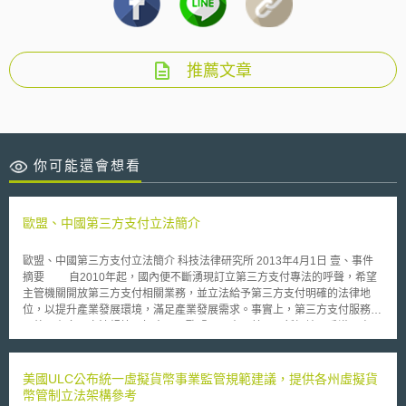
推薦文章
你可能還會想看
歐盟、中國第三方支付立法簡介
歐盟、中國第三方支付立法簡介 科技法律研究所 2013年4月1日 壹、事件
摘要 自2010年起，國內便不斷湧現訂立第三方支付專法的呼聲，希望
主管機關開放第三方支付相關業務，並立法給予第三方支付明確的法律地
位，以提升產業發展環境，滿足產業發展需求。事實上，第三方支付服務在
國外已有多國立法規範，如中國、歐盟、日本、美國、新加坡、香港、泰
國、馬來西亞等等。有將第三方支付定位為資金傳輸業者，或強調是「非銀
行」的金融服務業者，著重於第三方支付服務的支付清算功能。多數國家的
第三方支付主管機關為金融監理單位或者是中央銀行，如日本金融廳，英國
美國ULC公布統一虛擬貨幣事業監管規範建議，提供各州虛擬貨
金融服務局(Financial Service Authority，FSA)，新加坡金融管理局
幣管制立法架構參考