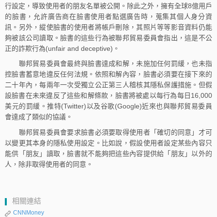
行設定，導致使用者的朋友名單被公開。除此之外，擁有全球8億用戶
的臉書，允許廣告商在臉書使用者點選廣告時，蒐集其個人身分資
訊。另外，縱使臉書的使用者將帳戶刪除，其照片等等影音資料仍能
夠被該公司讀取。臉書的這些行為被聯邦貿易委員會指出，這是不公
正的詐欺行為(unfair and deceptive)。
聯邦貿易委員會最終與臉書達成和解，未施加任何罰緩，也未指
控臉書蓄意地違反任何法規。依照和解內容，臉書必須要在接下來的
二十年內，每兩年一次受獨立公正第三人稽核其隱私保護措施。但假
設臉書在未來違反了這些和解條款，臉書將被處以每行為每日16,000
美元的罰緩。推特(Twitter)以及谷歌(Google)近來也與聯邦貿易委員
會達成了類似的協議。
聯邦貿易委員會要求臉書必須要取得使用者「確切的同意」才可
以變更其本身的隱私使用設定。比如說，假設使用者設定某些內容只
能供「朋友」讀取，臉書就不能夠把這些內容提供給「朋友」以外的
人，除非取得使用者的同意。
相關連結
CNNMoney