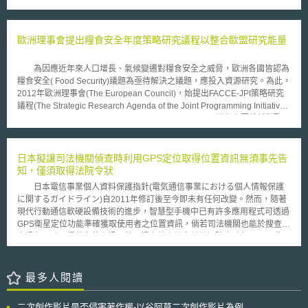
關鍵。於今年COVID-19的全球疫情流行期間，政府、企業、組織等彼此及
清楚。另外，在推行各項電子政府措施時，公民對政府的信任益發重要。唯
時共享重要資訊，除達成了防疫目標，更維繫了各層面的經濟生活。因此，
有公民信任該機關，包含對機關安全在線服務、個人資料透明度、公共網路
本戰略則規劃活用此段期間獲得的知識與經驗，試圖透過資料的釋出流通與
安全等的信賴，機關數位化改革才能常態運作。因此，電子政府的發展是建
運用，讓英國經濟自COVID-19疫情中復甦，提高生產力與創造新型業態，
歐洲理事會提出糧食安全年度策略研究議程以整合歐盟研究能量
立在人們信任相關數位服務，並與政府交流時更容易知悉並利用該服務。
改善公共服務，並使之成為推動創新的樞紐。 為優化英國資料的運
再觀我國電子化政府之發展，自民國87年至今已進入第五階段。初期致
用，本戰略提出了四個核心面向：（1）資料基礎（data foundation）：資
力建設政府骨幹網路和電子認證、90年代持續深化及擴大政府網路應用，並
為因應近年來人口增長、氣候變遷對糧食安全之威脅，歐洲各國皆認為
料應以標準化格式，且符合可發現（findable）、可取用（accessible）、
推動10大旗艦計畫實現網路政府主動、分眾、持續及紮根之服務。101年後
糧食安全( Food Security)議題為亟待解決之議題，應投入資源研究。為此，
相容性（interoperable）與可再利用（reusable）的條件下記載；（2）資
建構電子化政府之設備、網路和應用服務，發展資訊服務系統整合、全程服
2012年歐洲理事會(The European Council)，始提出FACCE-JPI策略研究
料技能（data skills）：應藉由教育體系等培養一般人運用資料的技能；
務及跨部門協調。近期分別有「第五階段電子化政府計畫-數位政府」和
議程(The Strategic Research Agenda of the Joint Programming Initiative
（3）提升資料可取得性（data availability）：鼓勵於公共、私人與第三部
「服務型政府推動計畫」，以資料驅動、公私協力、以民為本之核心理念，
on Agriculture, Food Security and Climate Change)，議程主要係針對歐洲
門加強協調、取用與共享具備適切品質的資料，並為國際間的資料流通提供
透過巨量資料、開放資料和服務個人化等工具，發展跨機關一站式整合服務
農業、糧食安全和氣候變化進行整合研究。來自21個歐洲國家代表及研究學
適當的保護；（4）負責任的資料（responsible）：確保各方以合法、安
及打造多元協作環境，落實數位政府服務。
者，提出該年度糧食安全之重要觀察議題與發展方向，欲透過此議程建立研
全、公平、道德、可持續、和可課責（accountable）的方式使用資料，並
究資源整合機制，提高歐盟因應糧食生產挑戰之研究、應對能力。 歐
日本擬讓司法機關偵查時利用GPS定位取得位置資訊無須事先告
支援創新與研究。 基此，本戰略進一步提示了五個優先任務：（1）釋
洲理事會於去年(2012)12月提出本年度策略研究議程，內容除重申歐盟應整
知，僅須取得法院令狀
出資料的整體經濟價值：建立適切的條件，使資料在經濟體系內可取得且具
合糧食安全研究能量外，該議程更指出五大核心研究議題，反映歐盟對糧食
備可取用性，同時保護私人的資料權（data rights）、以及企業的相關智慧
日本電信事業個人資料保護指針(電気通信事業における個人情報保護
安全威脅多元化之重視 ，本議程研究重點歸納如下: 1. 氣候變遷與糧食安全
財產權；（2）建構具發展性且可信賴的資料機制：協助企業家與新創人士
に関するガイドライン)自2011年修訂後至今即未有任何改變。然而，隨著
永續 2. 環境永續發展與農業精緻化 3. 糧食供需、生物多樣性與生態系統平
以負責任及安全的方式使用資料，避免產生監管上的不確定性或風險，並藉
現代行動通信軟硬設備技術的進步，智慧型手機中已有許多應用程式可透過
衡 4. 氣候變遷之因應 5. 減緩氣候異常現象之有效措施 本議程以核心研
以推動經濟發展。同時，也期待藉由機制的建立，鼓勵公眾參與資料的數位
GPS衛星定位功能準確獲取使用者之位置資訊，倘若司法機關也能於搜查辦
究為理論基礎，有效整合各會員國研究能量，更針對各別領域提出具體實踐
經濟應用；（3）改變政府運用資料的方式，提升效率及改善公共服務：以
案過程即時取得此定位資訊，將可提高偵查效率並縮短破案時程。 為
策略，藉以強化基礎溝通平台、建立歐洲知識訊息交換能力，便利後續評
COVID-19疫情期間政府對資料積極運用為契機，推動政府間的整體資料有
此，日本總務省擬將原先須事先通知行動設備使用人與獲得法院令狀後，方
估、監測機制的建立。 策略議程取代傳統將糧食安全視為「國家內
效管理、使用與共享措施，為相關作法建構一致性的標準與最佳實踐方式；
得利用GPS衛星定位獲取位置資訊之電信事業個人資料保護指針第26條修
政」議題，而以「區域整合」層次處理，象徵歐盟糧食安全共識逐漸發展之
（4）建立資料基礎設施的安全性與彈性：資料基礎設施為國家關鍵資產，
訂為司法機關取得法院令狀後，即可利用GPS衛星定位獲取行動設備使用人
最多人閱讀
趨勢。
應避免其遭遇安全或服務中斷的風險，進而導致資料驅動的相關業務或組織
位置訊息。 然此項修訂除將可能造成行動通訊業者營運上的額外負擔
服務中斷；（5）推動國際資料流（international flow of data）：與國際夥
之外，亦有侵害設備使用者之個人隱私與個人資料疑慮。因此，為了抑止濫
二次創作影片是否侵害著作權-以谷阿莫二次創作影片為例