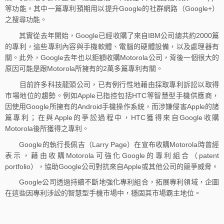
等功能。其中一篇專利預期用以提升Google的社群網路（Google+）
之搜尋功能。
其實從去年開始，Google已經收購了來自IBM公司總共約2000篇
的專利，這些專利內容與手機軟體、電腦的硬體設備，以及處理器有
關。此外，Google去年也以鉅額收購Motorola公司，背後一個很大的
原因可能是跟Motorola所擁有的2萬多篇專利有關。
目前許多科技龍頭公司，已有例行性地藉由採取專利訴訟以取得
市場地位的趨勢。例如Apple已指控包括HTC等智慧型手機供應商，
因使用Google所擁有的Android手機操作系統，而涉嫌侵害Apple的諸
篇專利；在與Apple的爭訟過程中，HTC獲得來自Google收購
Motorola後所獲得之專利。
Google的執行長佩吉（Larry Page）在宣布收購Motorola時曾經
表示，藉由收購Motorola可強化Google的專利組合（patent
portfolio），協助Google公司對抗來自Apple或其他公司的競爭威脅。
Google公司透過持續不斷地強化專利組合，拓展專利領域，企圖
在這些因專利涉訟的智慧型手機市場中，穩固其市場霸主地位。