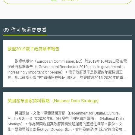
你可能還會想看
歐盟2019電子政府基準報告
歐盟執委會（European Commission, EC）於2019年10月18日發布電
子政府基準報告（eGovernment Benchmark 2019: trust in government is
increasingly important for people）。電子政府基準是歐盟的年度檢測工
具，用以確認公部門中資通訊技術使用狀況，亦是歐盟2016-2020年的重點
政策之一：2016年4月，歐盟執委會發布「歐盟e政府四年行動計畫」（EU
eGovernment Action Plan 2016-2020），歐盟應致力落實「公共行政現代
化」、「跨境數位行動服務」和「加強公部門與公民和企業的數位互動」等
三面向。電子政府基準報告即因應此一政策方向而生。 電子政府基準
英國發布國家資料戰略（National Data Strategy）
的評測指標有四：以使用者為中心（User centricity）、透明度
（Transparency）、跨境移動（Cross-border mobility）、其他關鍵促成因
英國數位、文化、媒體暨體育部（Department for Digital, Culture,
素（Key enablers）。報告中評估2019年總體表現最佳的國家是馬爾他、
Media & Sport）於2020年9月9日發布「國家資料戰略」（National Data
奧地利等；立陶宛和芬蘭等國則為其次；表現低於平均者則多為東南歐國
Strategy），作為英國規劃其政府資料流通運用的整體性框架。數位、文
家。報告中亦提到，現階段公民已十分容易在機關官網上取得所需資訊，但
化、媒體暨體育部長Oliver Dowden表示，資料為驅動現代社會經濟發展的
相較於提供給一般公民的服務，機關官網對企業提供之服務通常更加完整及