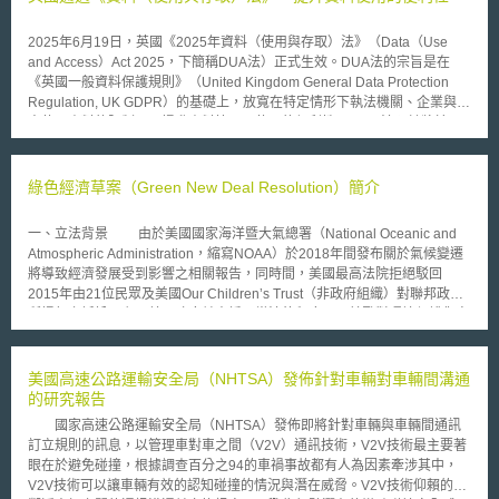
2025年6月19日，英國《2025年資料（使用與存取）法》（Data（Use
and Access）Act 2025，下簡稱DUA法）正式生效。DUA法的宗旨是在
《英國一般資料保護規則》（United Kingdom General Data Protection
Regulation, UK GDPR）的基礎上，放寬在特定情形下執法機關、企業與個
人使用資料的限制，以提升資料管理及使用的便利性。 DUA法預計將於
2025年8月開始分階段實施，重點如下： (1) 放寬自動化決策（Automated
Decision-Making, ADM）條件：依據UK GDPR規定，個人有不受純粹基於
自動化處理且產生法律效果或類似重大影響之決策所拘束之權利。此項規範
綠色經濟草案（Green New Deal Resolution）簡介
確立自動化決策之原則性禁止，僅於符合特定例外事由時始得為之。DUA法
則放寬此一限制，未來企業只要確保有向當事人提供自動化決策的資訊、決
一、立法背景 由於美國國家海洋暨大氣總署（National Oceanic and
策結果申訴的管道，以及得人為干預設計之保障措施以後，即可做出對個人
Atmospheric Administration，縮寫NOAA）於2018年間發布關於氣候變遷
有重大影響的自動化決策。 (2) 資料主體存取請求權（Subject Access
將導致經濟發展受到影響之相關報告，同時間，美國最高法院拒絕駁回
Request, SAR）規範明確化：當事人有權向持有自身個資的單位請求查
2015年由21位民眾及美國Our Children’s Trust（非政府組織）對聯邦政府
閱，DUA法明訂組織在收到請求後應回應的時間，而當事人請求的範圍也應
所提起之訴訟，主張美國政府並未循正當法律程序，即鼓勵對環境保護傷害
合理且合於比例，避免組織浪費人力搜索不重要的資訊。 (3) 建立有效申訴
甚鉅之石化能源開發。因此聯合國人權暨環境特別報告（UN Special
管道：規定任何使用個人資料的組織都必須設立有效的申訴機制、提供電子
Rapporteur on human rights and the environment）呼籲各國盡快針對環
化申訴管道、並回報處理結果，若訴求未獲得解決，當事人即可向英國資訊
境變遷採取相關行動，美國國會議員Ed Markey及Alexandria Ocasio-
美國高速公路運輸安全局（NHTSA）發佈針對車輛對車輛間溝通
專員辦公室（Information Commissioner’s Office, ICO）提出申訴。 (4) 科
Cortez遂基於上述情事於2019年2月7偕同提出綠色經濟草案（下稱本草
的研究報告
學研究得採概括同意機制，商業研究亦屬適用範疇：DUA法明確指出，基於
案）。 二、草案簡介 所謂綠色經濟，是因應全球經濟危機、氣候變
科學研究目的，研究人員於確保適當個人資料保護措施之前提下，得以概括
國家高速公路運輸安全局（NHTSA）發佈即將針對車輛與車輛間通訊
遷、石油資源枯竭而提出，其內容包括金融及租稅政策的重建以及再生能源
同意（broad consent）方式取得當事人之同意，以利進行科學研究活動。
訂立規則的訊息，以管理車對車之間（V2V）通訊技術，V2V技術最主要著
的運用，初始概念於2007年由一位記者刊載於時代雜誌與紐約時報，後相
DUA法並明確界定科學研究之範疇可涵蓋商業研究（commercial
眼在於避免碰撞，根據調查百分之94的車禍事故都有人為因素牽涉其中，
關倡議人士遂依此成立非政府組織The Green New Deal Group，並於2008
research），擴大其適用領域。 (5) 允許網站直接使用Cookie：網站與應用
V2V技術可以讓車輛有效的認知碰撞的情況與潛在威脅。V2V技術仰賴的是
年廣泛發行相關刊物。 三、草案內容 本草案賦予政府五大義務：溫室