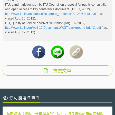
15, 2012).
ITU, Landmark decision by ITU Council on proposal for public consultation
and open access to key conference document .(13 Jul, 2012),
http://www.itu.int/net/pressoffice/press_releases/2012/46.aspx#url
(last
visited Aug. 15, 2012).
ITU, Quality of Service and“Net Neutrality”.(Aug. 16, 2012),
http://www.itu.int/en/wcit-12/Documents/WCIT-background-brief11.pdf
(last
visited Aug. 19, 2012)
推薦文章
你可能還會想看
英國通過《資料（使用與存取）法》，提升資料使用的便利性