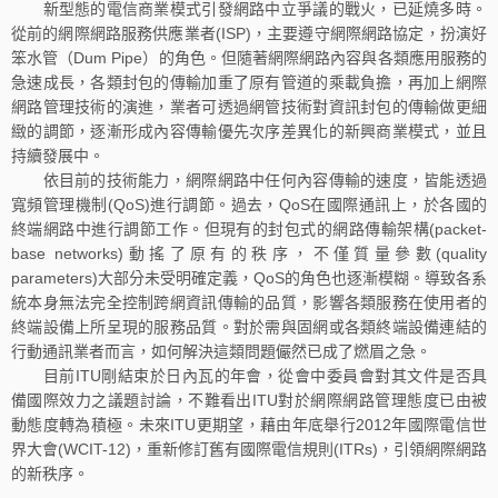
新型態的電信商業模式引發網路中立爭議的戰火，已延燒多時。
從前的網際網路服務供應業者(ISP)，主要遵守網際網路協定，扮演好
笨水管（Dum Pipe）的角色。但隨著網際網路內容與各類應用服務的
急速成長，各類封包的傳輸加重了原有管道的乘載負擔，再加上網際
網路管理技術的演進，業者可透過網管技術對資訊封包的傳輸做更細
緻的調節，逐漸形成內容傳輸優先次序差異化的新興商業模式，並且
持續發展中。
依目前的技術能力，網際網路中任何內容傳輸的速度，皆能透過
寬頻管理機制(QoS)進行調節。過去，QoS在國際通訊上，於各國的
終端網路中進行調節工作。但現有的封包式的網路傳輸架構(packet-
base networks)動搖了原有的秩序，不僅質量參數(quality
parameters)大部分未受明確定義，QoS的角色也逐漸模糊。導致各系
統本身無法完全控制跨網資訊傳輸的品質，影響各類服務在使用者的
終端設備上所呈現的服務品質。對於需與固網或各類終端設備連結的
行動通訊業者而言，如何解決這類問題儼然已成了燃眉之急。
目前ITU剛結束於日內瓦的年會，從會中委員會對其文件是否具
備國際效力之議題討論，不難看出ITU對於網際網路管理態度已由被
動態度轉為積極。未來ITU更期望，藉由年底舉行2012年國際電信世
界大會(WCIT-12)，重新修訂舊有國際電信規則(ITRs)，引領網際網路
的新秩序。