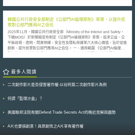
程式的儲存與存取技術（Storage and Access Technologies）在低風險情
鄰近車輛之間的通訊溝通並交換訊息，以警告駕駛潛在的導致碰撞安全威
氣體零排放、創造百萬高薪工作機會、投資基礎設施及工業、永續環境（諸
況下，可不取得使用者事前同意，即紀錄使用者瀏覽紀錄。 DUA法將於
脅，例如：V2V可以警告駕駛前車正在煞停，所以候車必須隨之減速以免碰
如確保空氣、水質、氣候、食品之安全、韌性社區之推動）、反壓迫等，且
2025年8月開始分階段實施。如何在科技發展的便利性與個人資料的安全性
撞，或是警告駕駛在經過十字路口的時候處於不安全的情況，因為有一輛看
內容上更將前開義務再行細分為14項目標計畫，並訂定10年執行期間。
間取得平衡，是當代社會不容忽視的議題，可持續觀察追蹤英國施行DUA法
不見的車輛正以高速朝路口靠近。V2V通訊技術使用精密的短距離通訊技術
韓國公共行政安全部制定《公部門AI倫理原則》草案，以提升民
上揭14項目標計畫的內容大致可分為五類，分別為：提升基礎設施以因
的成效供我國參考。
以交換車與車子之間的基本訊息，諸如：位置、速度、方向已決定是否要警
眾對公部門應用AI之信任
應各種氣候變遷所造成之災害、將政府所需能源全數轉換為零碳排放、提升
告駕駛以避免碰撞。本項規則制訂的提案可謂是數十年來NHTSA與各部門
電力及能源效率、消除製造業與農業所造成之汙染與溫室氣體的排放，另外
2025年11月，韓國公共行政安全部（Ministry of the Interior and Safety，
間合作努力的成果，包含汽車產業界、各州運輸交通部門、學術機構以建立
亦全面將大眾運輸設施改建為高速及零碳排放系統。 為達成前述14項
下稱MOIS）於新聞稿宣布制定《公部門AI倫理原則》草案，追求公益、公
共識的標準。NHTSA的提案當中規制運用在所有輕型車輛V2V技術使用無
目標，本草案一共訂定15項須政府配合之細項，方向上包括：給予社區、組
平無歧視、透明、問責明確、安全性及隱私保護等六大核心價值，旨於促進
線電傳輸協定與光譜頻寬總稱為精密短距通訊技術（DSRC）。這項立法規
織、機關、地方政府及各法人相關協助、提供適切之訓練課程及高等教育、
創新、提升民眾對公部門應用AI之信任。 一、適用範圍 《公部門AI倫理原
制要求所有的車輛都應該要透過標準化技術講共同的語言，並且要求所有車
針對新興科技之研究與開發進行投資、提高家庭所得及保障各級勞工組織工
則》草案適用對象為公部門，包含中央、地方政府機關等，其性質為不具強
輛均要納入安全與隱私保護的措施。本次即將管制的車輛包括一般轎車、多
會之權利、提供全民高品質之健康照護。
制力的指引。 二、檢核表分三階段漸進式管理 《公部門AI倫理原則》草案
功能車（MPV）、卡車、公車，車輛在4536公斤以下的車輛未來必須配備
依AI 應用的複雜程度分為三階段漸進式管理，設計最高達90個細項的檢核
V2V的通訊系統。 ●交換資訊部分 僅交換基本安全訊息，其中包含車輛的動
表（Checklist），惟目前尚未公開詳細內容： （一）第一階段：基礎導入
最多人閱讀
態訊息諸如行進方向、速度、位置。這些基本的安全訊息每秒交換高達10
（AI基礎應用） 針對技術引進的初步活用階段，共包含31個檢核項目，旨
次，裝有V2V裝置的車輛將保留這些訊息，去評判是否有碰撞的威脅。如果
在建立基礎的倫理合規防線。 （二）第二階段：進階應用（AI決策支援）
系統覺得有必要，將立即發出訊息警告駕駛採取必要措施避免立即碰撞。
二次創作影片是否侵害著作權-以谷阿莫二次創作影片為例
適用於AI提供資料分析與建議以輔助人員進行行政決策的情境。隨著影響力
●V2V未來可能應用 ■十字路口動態輔助：車輛進入十字路口前，如果會發
提升，檢核項目擴增至74個，強化透明性與責任性的審查。 （三）第三階
生碰撞會加以警示。 ■左轉輔助：駕駛一旦左轉會撞上來車的時候，特別在
段：深度融合（AI自主決策） 針對AI具備高度自主決策權的高風險情境（如
何謂「監理沙盒」？
於駕駛視線被擋住的情況下，會加以警示。 ■警急電子煞車燈：同方向行進
自主化服務或複雜判斷），執行最嚴密的倫理檢查，共達90個檢核項目。
車輛，前車忽然減速的情況下，V2V技術可以允許使經過透視前車的情況
建議公部門依檢核表自行檢查，並依結果建立「調整與回饋」的循環機制，
下，知道駕駛目前正在減速，所以可以針對視線外的急煞車預先因應。 ■前
美國聯邦法院有關Defend Trade Secrets Act的晚近見解與趨勢
以因應不斷變化的技術環境。 MOIS部長指出，未來將進一步蒐集學界意見
端碰撞警示：前端碰撞警示將警告駕駛即將到來的撞擊，避免撞擊前車。 ■
以完備倫理原則，並開發一套AI倫理原則之培訓課程，確保一線能落實執行
盲點警示與變換車道警示：車輛變換車道的時候系統將警告位於盲點區域的
這90個檢核項目，保障人權與基本權利。 由於目前未見90個檢核項目內
A片也要搞創意！具原創性之A片享有著作權
車輛即將靠近，避免在變換車道的時候發生碰撞。 ■超車警示：警告駕駛超
容，值得持續追蹤後續進展。 本文為資策會科法所創智中心完成之著作，
車並不安全，因為對向車道正有車輛往此方向前進。 ●面對網路攻擊 ■設計