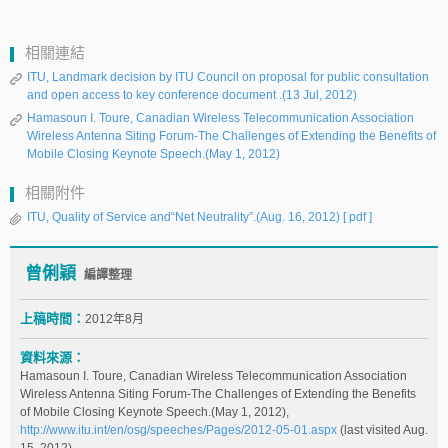
相關連結
ITU, Landmark decision by ITU Council on proposal for public consultation
and open access to key conference document .(13 Jul, 2012)
Hamasoun I. Toure, Canadian Wireless Telecommunication Association
Wireless Antenna Siting Forum-The Challenges of Extending the Benefits of
Mobile Closing Keynote Speech.(May 1, 2012)
相關附件
ITU, Quality of Service and“Net Neutrality”.(Aug. 16, 2012)
[ pdf ]
曾俐穎
編譯整理
上稿時間：
2012年8月
資料來源：
Hamasoun I. Toure, Canadian Wireless Telecommunication Association
Wireless Antenna Siting Forum-The Challenges of Extending the Benefits
of Mobile Closing Keynote Speech.(May 1, 2012),
http://www.itu.int/en/osg/speeches/Pages/2012-05-01.aspx
(last visited Aug.