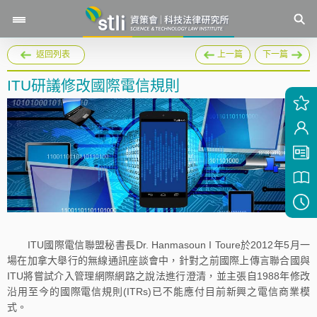
返回列表
上一篇
下一篇
ITU研議修改國際電信規則
ITU國際電信聯盟秘書長Dr. Hanmasoun I Toure於2012年5月一
場在加拿大舉行的無線通訊座談會中，針對之前國際上傳言聯合國與
ITU將嘗試介入管理網際網路之說法進行澄清，並主張自1988年修改
沿用至今的國際電信規則(ITRs)已不能應付目前新興之電信商業模
式。