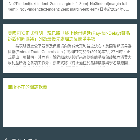
「隱私」、「尊嚴自律」、「公平性」、「透明性」、「歸責」等十大AI應
.No2Pindent{text-indent: 2em; margin-left: 3em} .No3indent{margin-left:
用原則。總務省表示將持續檢討完善AI應用原則草案細節，以「利用手冊」
4em;} .No3Pindent{text-indent: 2em; margin-left: 4em} 日本於2024年6月
等形式公布，提供民眾參考。 行政院於2018年初推出「台灣AI行動計
21日內閣決議更新「實現數位社會重點計畫」（デジタル社会の実現に向け
畫」，將整合5+2創新產業方案，由相關部會協助發展100個以上的AI應用
た重点計画），作為日本最新數位與資料治理革新之上位政策，以達成實現
解決方案，日本總務省所整理之AI應用情境與研提之應用原則，或可作為我
Society5.0以及整合並協調各機關數位政策之目標，力求克服日本近年面臨
國未來推動AI發展之參考。
人口減少、勞動力不足、產業競爭力下降、災害風險等之課題。 「實現數
美國FTC正式聲明：現已將「終止給付遲延(Pay-for-Delay)藥品
位社會重點計畫」自2021年發布第一版起，即以六項願景整合相關政策，
訴訟和解協議」列為最優先處理之反競爭事項
分別為： 1. 數位化實現成長：數位轉型推動整體社會的生產力與競爭力；
為表明促進公平競爭及保護境內消費大眾利益之決心，美國聯邦貿易委
2. 重要領域數位化：資料串連推動醫療、教育、防災、兒童等領域的安全發
員會(Federal Trade Commission；簡稱FTC)於今(2010)年7月27日時，正
展； 3. 數位化實現區域振興：數位工具活化各區域特色； 4. 沒有人落後的
式提出一項聲明，其內容，除詳細說明其近來為促進競爭及保護境內消費大
數位社會：使所有人都可以體驗數位化服務； 5. 開發與保護數位人力：建
眾利益所為之各項工作外，亦正式將『終止過往於品牌藥廠與學名藥廠間所
立持續培養數位人力的社會； 6. 推動國際資料流通：實現資料可信任的跨
為之給付遲延訴訟和解協議』列為『最優先』處理之反競爭事項」。
國自由流通。 2024年「實現數位社會重點計畫」以六項願景分述各機關計
根據FTC所蒐集之資料顯示，單自今年元月份起算，至今，於美國境內各大
劃推動的320個相關政策，如有醫院急救時共享醫療資訊、電子母子健康手
品牌藥廠及學名藥廠間所簽訂之訴訟和解協議中，已有21件藥品專利訴訟協
冊、兒童資料串接、減少長者數位障礙、女性數位人才培育，以及推動資料
議，因涉及以「補償金」(Compensation)來作為和解條件，而成為FTC進
無所不在的間諜軟體
可信任自由流通（Data Free Flow with Trust）等。 此外，本次更新之計畫
一步調查之對象；此外，與前一會計年度中所達成之訴訟和解協議相較，除
新增「業務、系統、制度三位一體」作為推動架構。其中業務指結合資料與
於數量上，呈現有增無減之趨勢外；FTC方面也證實，在各方藥廠採取另一
數位應用的行政服務；系統則是指適合於業務運作的軟、硬體；制度則指透
類藍海策略且不再相互為市場競爭之前提下，此類和解協議已為境內各藥品
過包含資料標準、指引或法令等方式形成之規範。日本藉此推動架構評估資
廠商減省下約90億美金之競爭成本。 而進一步觀察FTC於近期內蒐集
料與數位之政策從起草、規劃到執行等階段中業務、系統與制度之間的協調
之新資訊後顯示，除以「補償金」模式來作為達成訴訟和解協議之條件外，
性，為政策的制定者、使用者提供便利與高品質的數位體驗。 由2024年實
可能還存在著另一種形式之訴訟和解協議；亦即，於藥廠間新近所簽定訴訟
現數位社會重點計畫的更新可知，日本強調在數位轉型階段中社會整體革新
和解協議中，並不必然包含由品牌藥廠為一定金額給付之項目；根據實務統
的企圖，加強政策在業務、系統、制度三個層面的一致性，以在邁向數位社
計，於2010年美國會計年度前9個月內所達成之各訴訟和解協議中，確實有
會的同時克服社會轉型的挑戰。
近75%之訴訟和解協議，於協議條件或項目上，並未包含任何有關品牌藥廠