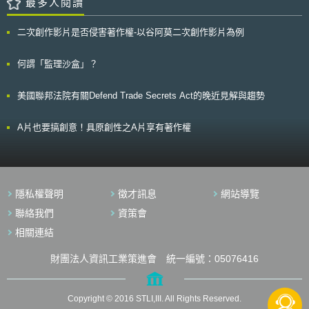
最多人閱讀
對競爭學名藥廠和解金之給付；對此，FTC表示：「從各種跡象及數據顯
示，目前於各藥廠間，確已衍生出數種新型態且具潛在反競爭可能之訴訟和
解協議」；故從FTC將持續致力對此類不當訴訟和解協議為反競爭調(審)查
二次創作影片是否侵害著作權-以谷阿莫二次創作影片為例
之角度來看，未來，勢必將面臨更多且更嚴苛之挑戰。 最後，
Leibowitz強調：「此類不當訴訟和解協議如同正快速擴散之傳染病一般，
何謂「監理沙盒」？
若完全聽任其發展而不加處理，日後定有越來越多藥品之上市，將受其影
響；同時，就藥品價格之決定，最終亦將與自由市場競爭機制脫鉤；如此，
除將間接導致公眾近用低價藥品困難度之提升外，亦將一併造成病患長期用
美國聯邦法院有關Defend Trade Secrets Act的晚近見解與趨勢
藥成本負擔之增加」。
A片也要搞創意！具原創性之A片享有著作權
隱私權聲明
徵才訊息
網站導覽
聯絡我們
資策會
相關連結
財團法人資訊工業策進會 統一編號：05076416
Copyright © 2016 STLI,III. All Rights Reserved.