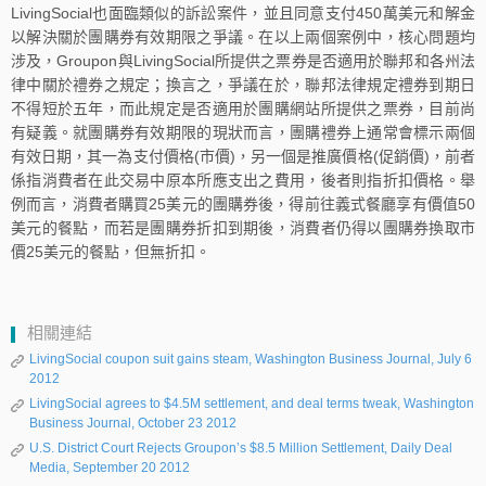
LivingSocial也面臨類似的訴訟案件，並且同意支付450萬美元和解金
以解決關於團購券有效期限之爭議。在以上兩個案例中，核心問題均
涉及，Groupon與LivingSocial所提供之票券是否適用於聯邦和各州法
律中關於禮券之規定；換言之，爭議在於，聯邦法律規定禮券到期日
不得短於五年，而此規定是否適用於團購網站所提供之票券，目前尚
有疑義。就團購券有效期限的現狀而言，團購禮券上通常會標示兩個
有效日期，其一為支付價格(市價)，另一個是推廣價格(促銷價)，前者
係指消費者在此交易中原本所應支出之費用，後者則指折扣價格。舉
例而言，消費者購買25美元的團購券後，得前往義式餐廳享有價值50
美元的餐點，而若是團購券折扣到期後，消費者仍得以團購券換取市
價25美元的餐點，但無折扣。
相關連結
LivingSocial coupon suit gains steam, Washington Business Journal, July 6
2012
LivingSocial agrees to $4.5M settlement, and deal terms tweak, Washington
Business Journal, October 23 2012
U.S. District Court Rejects Groupon’s $8.5 Million Settlement, Daily Deal
Media, September 20 2012