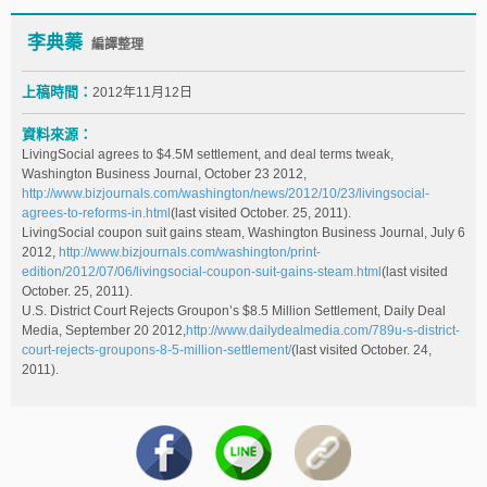
李典蓁
編譯整理
上稿時間：
2012年11月12日
資料來源：
LivingSocial agrees to $4.5M settlement, and deal terms tweak,
Washington Business Journal, October 23 2012,
http://www.bizjournals.com/washington/news/2012/10/23/livingsocial-
agrees-to-reforms-in.html
(last visited October. 25, 2011).
LivingSocial coupon suit gains steam, Washington Business Journal, July 6
2012,
http://www.bizjournals.com/washington/print-
edition/2012/07/06/livingsocial-coupon-suit-gains-steam.html
(last visited
October. 25, 2011).
U.S. District Court Rejects Groupon’s $8.5 Million Settlement, Daily Deal
Media, September 20 2012,
http://www.dailydealmedia.com/789u-s-district-
court-rejects-groupons-8-5-million-settlement/
(last visited October. 24,
2011).