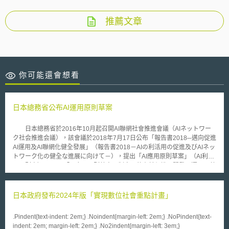
推薦文章
你可能還會想看
日本總務省公布AI運用原則草案
日本總務省於2016年10月起召開AI聯網社會推進會議（AIネットワー
ク社会推進会議），該會議於2018年7月17日公布「報告書2018─邁向促進
AI運用及AI聯網化健全發展」（報告書2018－AIの利活用の促進及びAIネッ
トワーク化の健全な進展に向けて－），提出「AI應用原則草案」（AI利活
用原則案）。 「AI應用原則草案」制定目的在於促進AI開發及運用，藉
由AI聯網環境健全發展，實現以人為中心之「智連社會」（Wisdom
Network Society：WINS），其規範主體包括︰AI系統利用者、AI服務提供
者、最終利用者（以利用AI系統和服務為業）、AI網路服務提供者、離線AI
日本政府發布2024年版「實現數位社會重點計畫」
服務提供者、商業利用者、消費者利用者、間接利用者、資料提供者、第三
者和開發者；草案內並根據上開規範對象間關係，整理各種AI運用情境，最
.Pindent{text-indent: 2em;} .Noindent{margin-left: 2em;} .NoPindent{text-
終提出「適當利用」、「適當學習」、「合作」、「安全」、「資安」、
indent: 2em; margin-left: 2em;} .No2indent{margin-left: 3em;}