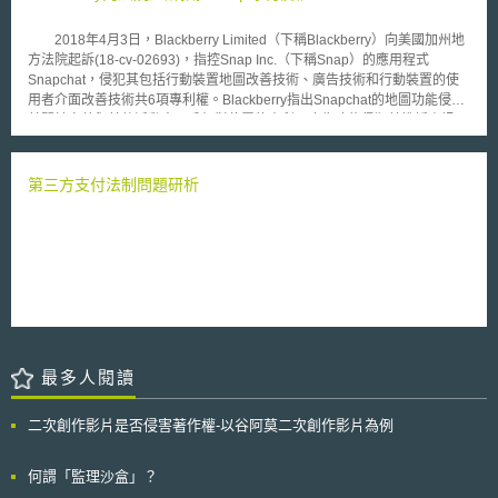
包含IT、OT與IoT的資訊，並排除資訊分享的障礙。而在風險管理部分，日
智財權相關風險等專業建議。 本文同步刊登於TIPS網站
本從功能保證的觀點出發，新增風險情況對應準備的要求，包含事業持續計
（https://www.tips.org.tw）
2018年4月3日，Blackberry Limited（下稱Blackberry）向美國加州地
畫的提出與緊急應變措施的制定等。而在防護基礎強化上，該行動計畫認為
方法院起訴(18-cv-02693)，指控Snap Inc.（下稱Snap）的應用程式
關鍵基礎設施產業的IT、OT人員及法務部門必須依其內部資訊安全策略共同
Snapchat，侵犯其包括行動裝置地圖改善技術、廣告技術和行動裝置的使
為關鍵基礎設施安全而跨組織合作。 另外，第4次行動計畫變更電力領
用者介面改善技術共6項專利權。Blackberry指出Snapchat的地圖功能侵犯
域關鍵基礎設施的重要系統，從原有的運轉監視系統變更為智慧電表，以及
其關於定義與其他活動中用戶相對位置的專利；廣告功能侵犯其推播資訊至
新增化學、信用卡與石油三大關鍵基礎設施領域的業者、關鍵系統與因IT故
行動裝置的專利；通知點（Notification Dot）的未讀訊息計數顯示，侵犯其
障對關鍵基礎設施可能造成的危害影響。
關於預覽新事件的專利。 Blackberry在今年3月也曾對Facebook提起訴
訟，指控其社交平台Whatsapp和Instagram侵犯了Blackberry的專利權。對
第三方支付法制問題研析
Snap提出的侵權訴訟中涉及的兩件專利US 8,209,634（下稱'634專利）和
US 8,301,713（下稱'713專利），也同樣出現在對Facebook提起的訴訟案
件。'634專利是關於通知點（Notification Dot）計數顯示的專利，而'713專
利則是關於在傳訊對話中顯示時間資料的專利。 Snapchat是Snap在
2011年9月發表的即時通訊應用程式，比Blackberry的通訊應用程式
BlackBerry Messenger（下稱BBM）發表時間晚了6年。Blackberry認為其
通訊應用程式，至今已成功使得全球有數十億的消費者在行動裝置上使用即
時通訊。Snap使用Blackberry的智慧財產權並與Blackberry在即時通訊領域
中競爭，分散了BBM的使用者，轉而選擇使用Snapchat，使Snap獲得可觀
最多人閱讀
的不法利益。Blackberry因此向法院主張Snap應彌補其侵權行為對
Blackberry所造成的損失。 「本文同步刊登於TIPS網站
（https://www.tips.org.tw）」
二次創作影片是否侵害著作權-以谷阿莫二次創作影片為例
何謂「監理沙盒」？