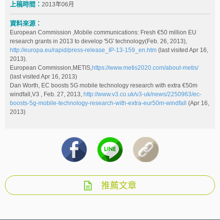
上稿時間：
2013年06月
資料來源：
European Commission ,Mobile communications: Fresh €50 million EU
research grants in 2013 to develop '5G' technology(Feb. 26, 2013),
http://europa.eu/rapid/press-release_IP-13-159_en.htm
(last visited Apr 16,
2013).
European Commission,METIS,
https://www.metis2020.com/about-metis/
(last visited Apr 16, 2013)
Dan Worth, EC boosts 5G mobile technology research with extra €50m
windfall,V3 , Feb. 27, 2013,
http://www.v3.co.uk/v3-uk/news/2250963/ec-
boosts-5g-mobile-technology-research-with-extra-eur50m-windfall
(Apr 16,
2013)
推薦文章