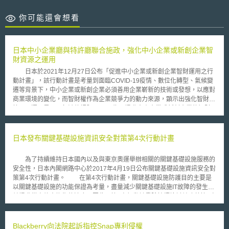
你可能還會想看
日本中小企業廳與特許廳聯合施政，強化中小企業或新創企業智
財資源之運用
日本於2021年12月27日公布「促進中小企業或新創企業智財運用之行
動計畫」，該行動計畫是考量到面臨COVID-19疫情、數位化轉型、氣候變
遷等背景下，中小企業或新創企業必須善用企業嶄新的技術或發想，以應對
商業環境的變化，而智財權作為企業競爭力的動力來源，顕示出強化智財的
管理及運用是不可欠缺的課題。 為了提升中小企業或新創企業的智財
運用，日本中小企業廳與特許廳以提供一站式服務整合智財運用支援作為目
標，制定行動計畫。施政主要重點如下： 強化與「智財綜合支援窗口」之
整合：中小企業廳強化與特許廳聯合INPIT（National Center for Industrial
日本發布關鍵基礎設施資訊安全對策第4次行動計畫
Property Information and Training，獨立行政法人工業所有權情報研修館。
主要業務為提供智財資料查詢、諮詢窗口、智財人才培育）共同設立的「智
為了持續維持日本國內以及與東京奧運舉辦相關的關鍵基礎設施服務的
財綜合支援窗口」。促使「智財綜合支援窗口」與既有中小企業廳的商業管
安全性，日本內閣網路中心於2017年4月19日公布關鍵基礎設施資訊安全對
理諮詢窗口，共同協助企業以智財運用解決商業管理課題、建構智財戰略，
策第4次行動計畫。 在第4次行動計畫，關鍵基礎設施防護目的主要是
同時也有提供專家派遣協助在地品牌的管理。 優化智財交易：除了加強中
以關鍵基礎設施的功能保證為考量，盡量減少關鍵基礎設施IT故障的發生，
小企業廳的商業管理諮詢窗口與智財綜合支援窗口的資訊流通之外，INPIT
並提升從事故中恢復的速度。因此，第4次行動計畫除持續檢討並改善第3次
也搭配說明動畫，提供企業智財相關法規、契約書範本、外包法等與智財交
行動計畫原有政策外，較重要的變革為OT(Operation Technology)的重視與
易相關知識，以及幫助企業製作用於金融機構評估企業智財價值時之文件。
風險對應機制整備。在安全基準整備與落實情況方面，要求關鍵基礎設施產
海外發展智財支援：中小企業廳與特許廳針對海外發展的企業發放外國智財
業須將OT的觀點融入人才培育。在資訊分享制度方面，分享的資訊範圍應
Blackberry向法院起訴指控Snap專利侵權
權申請之補助金、政策施予優惠措施，並由INPIT提供海外發展時，應留意