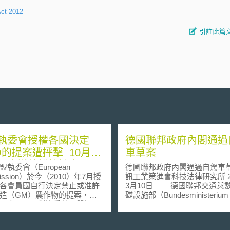
Act 2012
引註此篇
執委會授權各國決定
德國聯邦政府內閣通過
O的提案遭抨擊 10月環
車草案
長會議將繼續協商
委會（European
德國聯邦政府內閣通過自駕車草案
ission）於今（2010）年7月授
訊工業策進會科技法律研究所 2
各會員國自行決定禁止或准許
3月10日 德國聯邦交通與數位基
造（GM）農作物的提案，過
礎設施部（Bundesministerium 
月來即已不斷遭受外界質疑，
Verkehr und digitale Infrastruktu
（9月27日）召開的農業部長
BMVI）提出之自駕車草案（Entw
又受到主要歐盟會員國的強烈
eines Gesetzes zur Änderung 