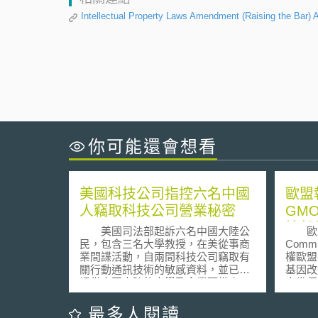
Intellectual Property Laws Amendment (Raising the Bar) 
你可能還會想看
美國科技公司指控六名中國
歐盟
人竊取科技公司營業秘密
GM
境部
美國司法部起訴六名中國大陸公
歐盟執
民，包含三名大學教授，在美從事商
Comm
業間諜活動，自兩間科技公司竊取有
權歐盟
關行動通訊技術的敏感資料，並已經
基因改
提供中國大陸的大學及企業預備產
去幾個
製。如果罪名成立，最多可判刑15
在近日
年。被竊取營業秘密包括載有薄膜體
會議上
最多人閱讀