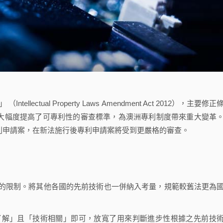
ctual Property Laws Amendment Act 2012），主要修正
修法大幅度提高了可專利性的審查標準，為澳洲專利制度帶來重大變革
之專利申請案，在新法施行後專利申請案將受到更嚴格的審查。
的限制。將其他各國的先前技術也一併納入考量，規範較舊法更為
了解」且「技術相關」即可，放寬了用來判斷進步性根據之先前技