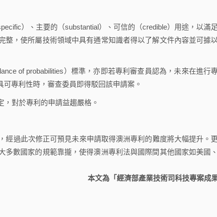
c）、主要的（substantial）、可信的（credible）用途，以滿
完整，使所屬技術領域中具有通常知識者得以了解文件內容並可據
 of probabilities）標準，亦即若專利審查員認為，未來在進行
不具可專利性時，審查委員即得駁回該申請案。
定，對於專利的申請益趨嚴格。
，經過此次修正可預見未來申請取得澳洲專利的難度將大幅提升。
大多數國家的規範靠攏，使得澳洲專利法與國際間其他國家如美國
本文為「經濟部產業技術司科技專案成