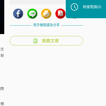
稍後閱讀
(0)
用手機閱讀及分享
推薦文章
條文
。新
國際
術標