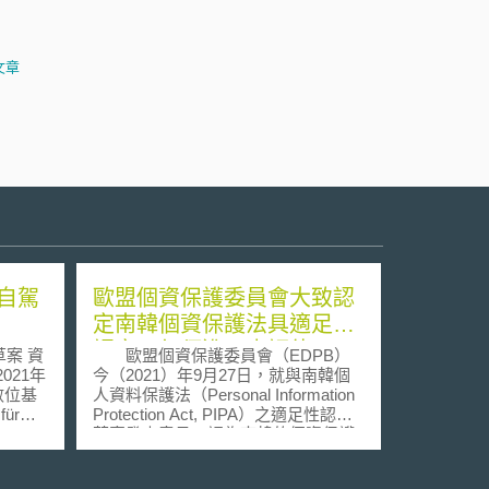
文章
自駕
歐盟個資保護委員會大致認
定南韓個資保護法具適足性
認定，但須進一步評估
 資
歐盟個資保護委員會（EDPB）
021年
今（2021）年9月27日，就與南韓個
人資料保護法（Personal Information
für
Protection Act, PIPA）之適足性認定
r,
草案發表意見，認為南韓的個資保護
urf
框架與歐盟大致相同。但EDPB 同時
des
也指出，在歐盟執委會做出決定之