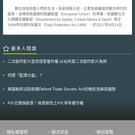
是否符合歐盟GDPR要求，期以協助英國業者為今（2018）年5月GDPR正
人資料運用之相關議題。
式施行，能作更充分的準備。
數位技術改變人們的生活，為使英國人民、企業及組織接受數位時代的
變革，並確保英國做好脫離歐盟（European Union）的準備，英國數位文
化媒體及運動部（Department for Digital, Culture Media & Sport）修正
1998年的資料保護法（Data Protection Act 1998），於2017年9月14日，
提交2017資料保護法草案（Data Protection Bill 2017）（以下簡稱：本草
案）予上議院審議，以因應數位時代的來臨。 此次本草案修正的方向
為： 一般資料處理（§3-26）： 一般資料處理係依歐盟的一般資料保護規則
（General Data Protection Regulation，簡稱GDPR）為標準，將歐盟
最多人閱讀
GDPR一般資料處理的相關規範之標準制定於此次修正之資料保護法中，並
確保健康、社會安全與教育資料等個人資料之安全維護。另對於個人資料的
二次創作影片是否侵害著作權-以谷阿莫二次創作影片為例
近用與刪除予以規範以強化公共政策，並維護國家安全。 執法程序（§27-
79）： 拜科技進步所賜，網路世界如遠弗屆，透過網路跨境傳輸、分享、
蒐集資料，並非難事，因此，更需要一個強而有力且一致性的個人資料保護
何謂「監理沙盒」？
規範框架。警方、檢方或司法刑事機關為偵查犯罪行為，而蒐集、處理或利
用個人資料，須有明確、正當、合法的執法目的，對於國際間個人資料的交
美國聯邦法院有關Defend Trade Secrets Act的晚近見解與趨勢
流利用須依明確的程序規範並賦與相當之保護措施，確保英國退出歐盟後，
仍可繼續與歐盟各成員國間聯手偵辦重大犯罪案件，以維護國際間之資訊安
全。 國家安全（§80-111）： 因國家安全事項不在歐盟法（EU Law）規範
A片也要搞創意！具原創性之A片享有著作權
範圍之列，故GDPR或指令法律（Law Enforcement Directive，LED）之效
力不及於各成員國對於國安全之情資蒐集。故英國本次修法參採個人資料保
護公約（Convention for the Protection of Individuals with regard to
Automatic Processing of Personal Data，又稱現代化公約
108（modernised Convention 108））之精神，將情報單位基於維護國家
隱私權聲明
徵才訊息
網站導覽
安全之必要蒐集個人資料之規範，明文納入個人資料保護法之適用，以符合