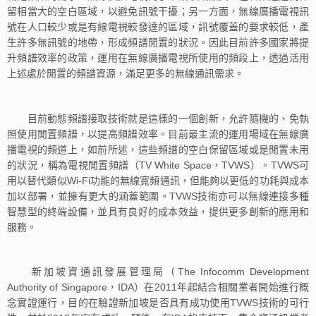
留相當大的空白區域，以避免訊號干擾；另一方面，無線廣播電視訊
號在人口較少或是有線電視較發達的區域，訊號覆蓋的要求較低，產
生許多無訊號的地帶，形成頻譜閒置的狀況。因此目前許多國家將提
升頻譜效率的政策，運用在無線廣播電視所使用的頻段上，透過活用
上述處於閒置的頻譜資源，滿足更多的無線通訊需求。
目前動態頻譜接取技術就是這樣的一個創新，允許隨機的、免執
照使用閒置頻譜，以提高頻譜效率。目前最主流的運用場域在無線廣
播電視的頻道上，如前所述，這些頻譜的空白保留區域或是閒置未用
的狀況，稱為電視閒置頻譜（TV White Space，TVWS）。TVWS可
用以替代類似Wi-Fi功能的無線寬頻通訊，但能夠以更低的功耗與成本
加以部署，並擁有更大的涵蓋範圍。TVWS技術亦可以無線連接多種
智慧型的終端設備，並具有良好的成本效益，提供更多創新的應用和
服務。
新加坡資通訊發展管理局（The Infocomm Development
Authority of Singapore，IDA）在2011年起結合相關業者開始進行概
念實證運行，目的在驗證新加坡是否具有成功使用TVWS技術的可行