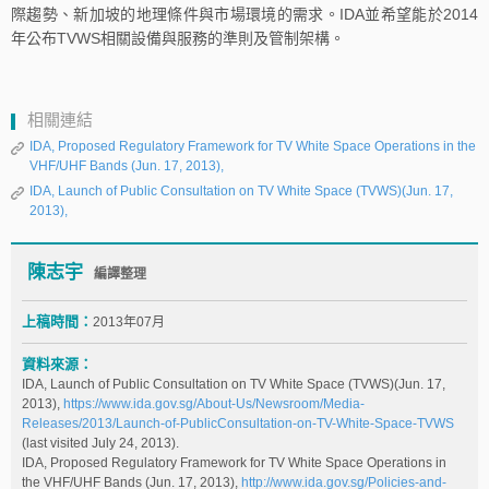
際趨勢、新加坡的地理條件與市場環境的需求。IDA並希望能於2014
年公布TVWS相關設備與服務的準則及管制架構。
相關連結
IDA, Proposed Regulatory Framework for TV White Space Operations in the
VHF/UHF Bands (Jun. 17, 2013),
IDA, Launch of Public Consultation on TV White Space (TVWS)(Jun. 17,
2013),
陳志宇
編譯整理
上稿時間：
2013年07月
資料來源：
IDA, Launch of Public Consultation on TV White Space (TVWS)(Jun. 17,
2013),
https://www.ida.gov.sg/About-Us/Newsroom/Media-
Releases/2013/Launch-of-Public­Consultation-on-TV-White-Space-TVWS
(last visited July 24, 2013).
IDA, Proposed Regulatory Framework for TV White Space Operations in
the VHF/UHF Bands (Jun. 17, 2013),
http://www.ida.gov.sg/Policies-and-