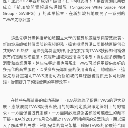
性，並於2012年宣布成功。隨後，在IDA的支持下，集合資通訊業者
成立「新加坡閒置頻譜先導團隊（Singapore White Space Pilot
Group，SWSPG）」的產業協會，在新加坡各地展開了一系列的
TVWS先導計畫。
這些先導計畫包括新加坡國立大學的智慧能源控制與智慧電表、
新加坡島嶼鄉村俱樂部的寬頻服務、樟宜機場與港口周邊地區提供公
共的Wi-Fi熱點。這些先導計畫的作用也在於探詢TVWS技術如何補強
既有的寬頻基礎設施，克服新加坡天然環境的限制，提供更多創新的
消費和商業應用。這些先導計畫也展現出TVWS可以運用提供良好的
多元化的商業服務，深受參與先導計畫的使用者肯定。總體而言，這
些先導計畫證明TVWS技術可為新加坡的無線服務提供更多可用頻
譜，從而提升了頻譜使用的整體效率。
在這些先導計畫的成功基礎上，IDA認為為了促進TVWS的更大發
展，應該展開TVWS設備與使用的的準則定義與確定管制上的的需
求，一方面保護既有服務，一方面則必須避免各頻段可能產生的頻率
干擾。IDA於2013年6月公布關於TVWS管制架構的公眾諮詢，藉以深
入了解產業的需求，制訂完善的管制架構，確保TVWS的發展符合國