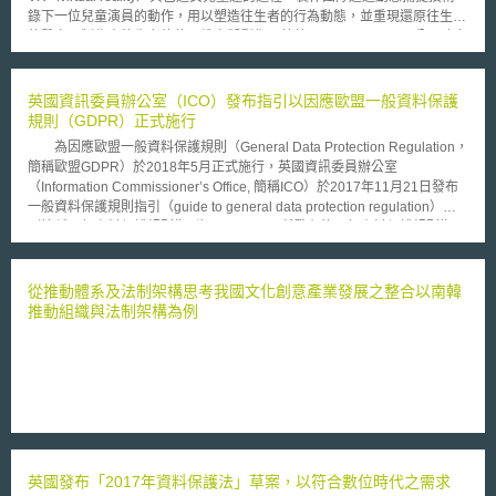
錄下一位兒童演員的動作，用以塑造往生者的行為動態，並重現還原往生者
的聲音，製作出往生者的的三維虛擬影像。葡萄牙Henrique Jorge公司建立
一個名為ETER9的社交網路，將每位用戶與AI進行配對，AI會學習複製該用
戶於社交網路之行為，並可代其發表回覆與評論，即使其用戶已往生，AI仍
持續運行。現今許多科技新創公司正著手研究「數位來生」，使往生者於數
英國資訊委員辦公室（ICO）發布指引以因應歐盟一般資料保護
位中重生。 牛津網際網路研究所（Oxford Internet Institute）的一項最
規則（GDPR）正式施行
新研究顯示，估計約50年後，Facebook內往生者的帳號數量將超過存活者
為因應歐盟一般資料保護規則（General Data Protection Regulation，
的帳號數量。而FaceBook可視為現今人類物種歷史上最大的人類行為資料
簡稱歐盟GDPR）於2018年5月正式施行，英國資訊委員辦公室
庫，曾經創建過個人資料的用戶都不復存在，但他們的數位資訊卻永存於網
（Information Commissioner’s Office, 簡稱ICO）於2017年11月21日發布
際網路中，但在多數國家，往生者的資料並不是個人資料保護法令所含括的
一般資料保護規則指引（guide to general data protection regulation）
保護客體，往生者個人資料之運用勢必成為道德與法律上的重要課題。
（簡稱一般資料保護規則指引）。 ICO所發布的一般資料保護規則指
英國阿斯頓大學的Harbinja教授表示，或可由遺囑中有無處置往生者個
引，係用於解釋歐盟GDPR的各條規定，協助企業符合歐盟GDPR的各項要
人資料之指示作為參考，但其亦表示在某些國家存在無法保證遺囑可得完全
求，適用於企業中擔負資料保護義務責任者。ICO說明本指引文件致力於擴
兌現的問題，例如，在英國遺囑中決定了個人資料的處理方式，仍可能僅被
展與歐盟GDPR、ICO所制定公告之其他指引文件、歐盟第29條工作小組制
從推動體系及法制架構思考我國文化創意產業發展之整合以南韓
視為是個人意願，類似遺囑中選擇火葬的決定仍可能被執行者和繼承人推
定公告之相關指導文件的聯結。歐盟第29條工作小組係由歐盟各會員國的資
推動組織與法制架構為例
翻，且無法強制執行。 我國個人資料保護法施行細則第2條規定：「本
料保護機構代表組成，而ICO即為英國派任於該工作小組之資料保護機構代
法所稱個人，指現生存之自然人。」，所保護的個人資料對象是指「現生存
表。 ICO發布的一般資料保護規則指引，內容簡述如下：本指引文件係
有生命」的自然人，並不包括「往生者」，而歐洲部分國家允許繼承人行使
在建構歐盟GDPR法規的架構，將反映歐盟GDPR未來的導引與如何呈現，
被繼承人之個人資料保護相關權利，例如匈牙利規定本人可指定特定人或由
本指引內容有歐盟GDPR的重要定義（如歐盟GDPR適用對象、歐盟GDPR
直系親屬行使本人往生後之權利、西班牙則規定繼承人有權行使GDPR第15
所欲保謢之資料種類）、歐盟GDPR原則、個人資料處理、當事人同意、當
條資料查詢權、第16條更正權和第17條刪除權，而義大利則規定親屬代表
事人權利介紹、資料保護、資料洩漏處理、未成年人保護等議題之參考要
可基於保護家庭之因素行使往生者於GDPR第15條至第22條之權力。
點；並針對部分議題，設計有簡易清單，供參閱者勾選確認。 英國ICO
ETER9便可讓用戶設置死後停止AI代替回覆的功能，也可以指定授權往生後
除採取對外發布一般資料保護規則指引外，另有制定數個線上工具，協助企
的帳號負責人。在數位來生的議題中，我國應可參酌部分歐洲國家運用
英國發布「2017年資料保護法」草案，以符合數位時代之需求
業依其身分別（如資料管理者或資料處理者），選擇線上工具進行自我檢視
GDPR規定從而規範往生者個人資料權利之方式，進而探討我國對往生者個