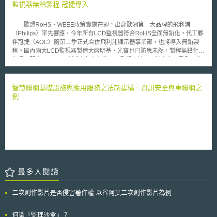
2000年以來，韓國的公共研發支出增加二倍之多，2014年GDP佔比達
監視器無鉛製程 冠捷導入
則，而在電子媒體廣告中忽略不提，是否有不實廣告及消費者權益如何保障
1.2%。反觀，許多發達經濟體的公共研發支出卻停滯不前，2014年OECD
等問題，都值得注意。
經濟體公共研發GDP佔比平均水平低於0.7%。 於2010-12年間，在智
歐盟RoHS、WEEE政策實施在即，出身歐洲第一大品牌的飛利浦
慧製造材料、健康和新一代資通訊技術領域，在歐洲和美國申請專利家族
（Philips）率先響應，今年所有LCD監視器符合RoHS全面無鉛化，代工夥
(patent families)中，美國、日本和韓國共佔到65%以上，接著是德國、法
伴冠捷（AOC）隨第二季正式合併飛利浦顯示器事業部，也將導入無鉛製
國與中國。2005-07年，韓國在這三個領域的專利家族申請數表現出最為強
程。國內兩大LCD監視器製造大廠明基、光寶也已防患未然，製程無鉛化製
勁。在資通訊技術領域，韓國正致力於推動智慧聯網技術，歐盟是量子計
程提早開跑。 飛利浦今年在台灣LCD監視器策略，其中之一是全面推
算，中國則是巨量資料。於2013年OECD國家總研發支出實際增長了
展無鉛化產品線，W、P、B、S四大系列全面符合歐盟RoHS規定，鉛含量
2.7%，達1.1萬億美元，但其GDP佔比與2012年相同，為2.4%。這一增長
在○‧一％（1000ppm）以下，可說領先各品牌率先推出無鉛產品。
主要來自企業研發投入，而政府研發投入受到了預算合併等措施的影響。創
監視器製造大廠冠捷（AOC）已和飛利浦已簽訂顯示器事業部併購意向書，
智慧聯網基礎設施與應用服務之法制建構－資訊安全與車聯網之
新不止依靠研發上的投入，也依靠互補性資產，如軟體、設計和人力資本，
第二季起將正式啟動合併機制，而飛利浦在台灣僅留下採購、行政、台灣行
例
即知識資本（knowledge-based capital, KBC）。知識資本投入已證實可抵
銷業務部門。因此這套無鉛製程，也將如期導入至AOC的產線之中。至於國
抗經濟危機的衝擊，且2013年的數據表明各個經濟行業都增加了對知識資
內製造大廠光寶、明基也已如期順利切換到無鉛製程。光寶目前綠色採購達
本的投入。但自2010年以來，許多發達國家政府資助或實施的研發減少或
成率已約七成，今年底則將達九成，因應製程無鉛化需要，還添購五部X光
停滯不前。OECD警示，研發支出的減少對許多發達經濟體科技研發系統的
檢測設備，以期達到滴水不漏效果；至於明基明年起工廠端也不再生產舊款
穩定產生了威脅。鑑於OECD國家70%的研發來自企業部門，也傾向於關注
機種，一律符合無鉛化作業。 儘管無鉛製程難度相當高，不過對LCD
特定應用程序的開發，從而改進先前的OECD計分版本，此份報告強調政府
監視器而言，挑戰最高卻是無汞化，因為冷陰極管（CCFL）內必含汞，所
有必要保持對更具開放性的“基礎研究”的投入，始能激發與一些潛在用戶相
以歐盟規定裡則將CCFL燈管、投影機燈泡列為例外條款，不過隨著環保意
關的新發現與新發明。
識抬頭，LCD監視器業者已有以LED背光模組取代冷陰極管（CCFL）計
最多人閱讀
畫。
二次創作影片是否侵害著作權-以谷阿莫二次創作影片為例
何謂「監理沙盒」？