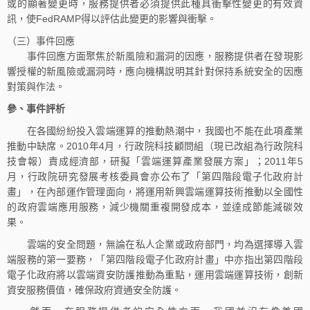
或的顯著變更時，服務提供者必須提供此種具衝擊性變更的有效資
訊，使FedRAMP得以評估此變更的影響與衝擊。
（三）事件回應
事件回應方面聚焦於新風險和漏洞的因應，服務提供者在發現影
響授權的新風險或漏洞時，應向機構說明其針對保持系統安全的因應
對策與作法。
參、事件評析
在各國紛紛投入雲端運算的推動熱潮中，我國也不能在此項產業
推動中缺席。2010年4月，行政院科技顧問組（現已改組為行政院科
技會報）責成經濟部，研擬「雲端運算產業發展方案」；2011年5
月，行政院研究發展考核委員會亦公布了「第四階段電子化政府計
畫」，在內部運作管理面向，將運用新興雲端運算技術推動以全國性
的政府雲端應用服務，減少機關重複開發成本，並達成節能減碳效
果。
雲端的安全問題，無論在私人企業或政府部門，均為選擇導入雲
端服務的第一要務，「第四階段電子化政府計畫」中亦指出第四階段
電子化政府將以雲端資安防護推動為重點，運用雲端運算技術，創新
資安服務價值，確保政府資通安全防護。