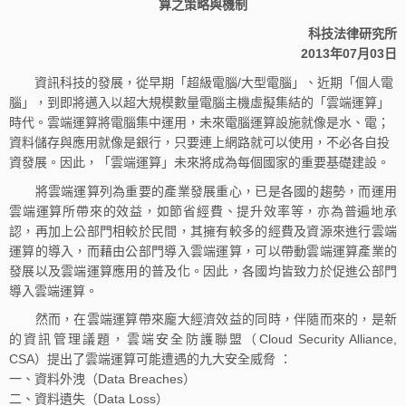
算之策略與機制
科技法律研究所
2013年07月03日
資訊科技的發展，從早期「超級電腦/大型電腦」、近期「個人電
腦」，到即將邁入以超大規模數量電腦主機虛擬集結的「雲端運算」
時代。雲端運算將電腦集中運用，未來電腦運算設施就像是水、電；
資料儲存與應用就像是銀行，只要連上網路就可以使用，不必各自投
資發展。因此，「雲端運算」未來將成為每個國家的重要基礎建設。
將雲端運算列為重要的產業發展重心，已是各國的趨勢，而運用
雲端運算所帶來的效益，如節省經費、提升效率等，亦為普遍地承
認，再加上公部門相較於民間，其擁有較多的經費及資源來進行雲端
運算的導入，而藉由公部門導入雲端運算，可以帶動雲端運算產業的
發展以及雲端運算應用的普及化。因此，各國均皆致力於促進公部門
導入雲端運算。
然而，在雲端運算帶來龐大經濟效益的同時，伴隨而來的，是新
的資訊管理議題，雲端安全防護聯盟（Cloud Security Alliance,
CSA）提出了雲端運算可能遭遇的九大安全威脅 ：
一、資料外洩（Data Breaches）
二、資料遺失（Data Loss）