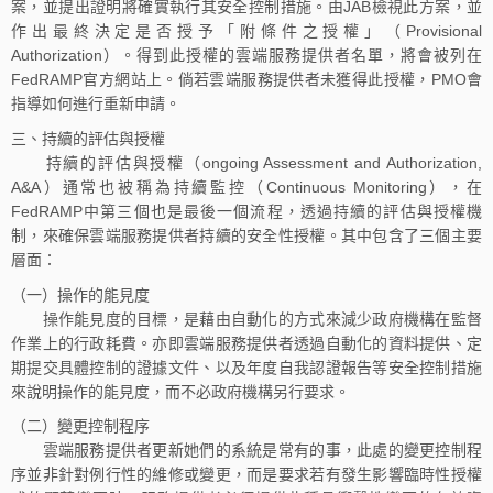
案，並提出證明將確實執行其安全控制措施。由JAB檢視此方案，並
作出最終決定是否授予「附條件之授權」（Provisional
Authorization）。得到此授權的雲端服務提供者名單，將會被列在
FedRAMP官方網站上。倘若雲端服務提供者未獲得此授權，PMO會
指導如何進行重新申請。
三、持續的評估與授權
持續的評估與授權（ongoing Assessment and Authorization,
A&A）通常也被稱為持續監控（Continuous Monitoring），在
FedRAMP中第三個也是最後一個流程，透過持續的評估與授權機
制，來確保雲端服務提供者持續的安全性授權。其中包含了三個主要
層面：
（一）操作的能見度
操作能見度的目標，是藉由自動化的方式來減少政府機構在監督
作業上的行政耗費。亦即雲端服務提供者透過自動化的資料提供、定
期提交具體控制的證據文件、以及年度自我認證報告等安全控制措施
來說明操作的能見度，而不必政府機構另行要求。
（二）變更控制程序
雲端服務提供者更新她們的系統是常有的事，此處的變更控制程
序並非針對例行性的維修或變更，而是要求若有發生影響臨時性授權