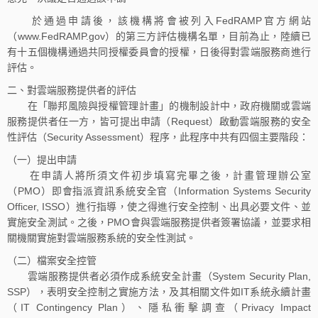
於通過申請後，該機構將會被列入FedRAMP官方網站
（www.FedRAMP.gov）的第三方評估機構名單，目前為止，陸續已
有十五個機構通過共同授權委員會的授權，日後得對雲端服務商進行
評估。
二、對雲端服務提供者的評估
在「聯邦風險與授權管理計畫」的機制設計中，政府機關或雲端
服務提供者任一方，皆可提出申請（Request）啟動雲端服務的安全
性評估（Security Assessment）程序，此程序中共有四個主要階段：
（一）提出申請
在申請人將所須文件初步填寫完畢之後，計畫管理辦公室
（PMO）即會指派資訊系統安全官（Information Systems Security
Officer, ISSO）進行指導，使之得進行安全控制、出具必要文件、並
實施安全測試。之後，PMO會與雲端服務提供者簽署協議，並要求相
關機關實施對雲端服務系統的安全性測試。
（二）檔案安全控管
雲端服務提供者必須作成系統安全計畫（System Security Plan,
SSP），表明安全控制之實施方法，及其相關文件如IT系統永續計畫
（IT Contingency Plan）、隱私衝擊調查（Privacy Impact