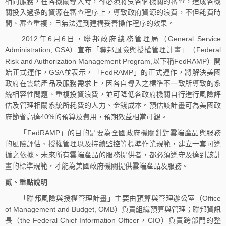
相同服務，在各機關導入時，卻必須將受各個機關的審查，造成各機
關投入過多的資源在審查程序上，導致政府資源的浪費，不但耗費時
間、審查重複，且無法達到建構妥善操作程序的效果。
2012年6月6日，聯邦政府總務管理局（General Service
Administration, GSA）宣布「聯邦風險與授權管理計畫」（Federal
Risk and Authorization Management Program,以下稱FedRAMP）開
始正式運作，GSA並表示，「FedRAMP」的正式運作，將解決美國
政府在雲端產品及服務需求上，因各自導入之標準不一致所導致的系
統相容性問題、重複投資浪費，並可降低各政府機關自行進行風險評
估及管理相關系統所耗費的人力、金錢成本。預估該計畫可為美國政
府節省高達40%的預算及費用，預期效益相當可觀。
「FedRAMP」的目的是要為全國政府機關針對雲端產品與服務
的風險評估、授權管理以及持續監控等標準作業規範，建立一套可遵
循之依據。未來所有雲端產品的服務提供者，都必須遵守及達到該計
畫的標準規範，才能為美國政府機關提供雲端產品及服務。
貳、重點說明
「聯邦風險與授權管理計畫」主要由預算與管理辦公室（Office
of Management and Budget, OMB）負責組織預算與管理；聯邦資訊
長（the Federal Chief Information Officer，CIO）負責跨部門的整