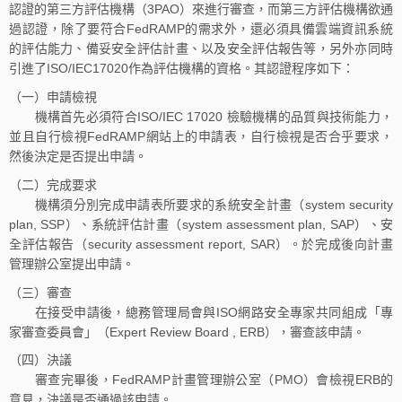
認證的第三方評估機構（3PAO）來進行審查，而第三方評估機構欲通
過認證，除了要符合FedRAMP的需求外，還必須具備雲端資訊系統
的評估能力、備妥安全評估計畫、以及安全評估報告等，另外亦同時
引進了ISO/IEC17020作為評估機構的資格。其認證程序如下：
（一）申請檢視
機構首先必須符合ISO/IEC 17020 檢驗機構的品質與技術能力，
並且自行檢視FedRAMP網站上的申請表，自行檢視是否合乎要求，
然後決定是否提出申請。
（二）完成要求
機構須分別完成申請表所要求的系統安全計畫（system security
plan, SSP）、系統評估計畫（system assessment plan, SAP）、安
全評估報告（security assessment report, SAR）。於完成後向計畫
管理辦公室提出申請。
（三）審查
在接受申請後，總務管理局會與ISO網路安全專家共同組成「專
家審查委員會」（Expert Review Board , ERB），審查該申請。
（四）決議
審查完畢後，FedRAMP計畫管理辦公室（PMO）會檢視ERB的
意見，決議是否通過該申請。