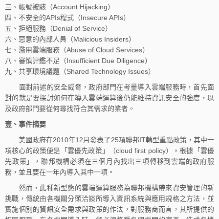
三、帳號被駭（Account Hijacking）
四、不安全的APIs程式（Insecure APIs）
五、拒絕服務（Denial of Service）
六、惡意的內部人員（Malicious Insiders）
七、濫用雲端服務（Abuse of Cloud Services）
八、審慎評鑑不足（Insufficient Due Diligence）
九、共享環境議題（Shared Technology Issues）
面對前述的安全威脅，政府部門在考量導入雲端服務時，首先面
對的就是要探討如何在導入雲端運算後仍能維持資訊安全的強度，以
及政府部門要從何尋找符合其需求的業者。
壹、事件摘要
美國政府在2010年12月發表了25項聯邦IT轉型重點政策，其中一
項核心的政策便是「雲優先政策」（cloud first policy）。根據「雲優
先政策」，聯邦機構必須在三個月內找出三項轉移到雲端的政府服
務，並且要在一年內導入其中一項。
然而，此種新型態的雲端運算服務為聯邦機構帶來資安管理的新
挑戰，傳統由各機關分頭洽談所導入資訊系統與應用規格之方法，並
實施個別的資訊安全需求與政策的作法，對服務商而言，其所提供的