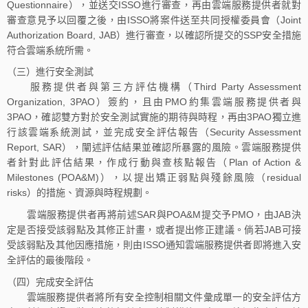
Questionnaire），並送交ISSO進行審查，再由雲端服務提供者就對
審查意見予以回覆之後，由ISSO將案件送至共同授權委員會（Joint
Authorization Board, JAB）進行審查，以確認所提交的SSP安全措施
符合雲端系統所需。
（三）進行安全測試
服務提供者與第三方評估機構（Third Party Assessment
Organization, 3PAO）簽約，且由PMO約集雲端服務提供者與
3PAO，確認雙方對於安全測試實施的期待與時程，再由3PAO獨立進
行該雲端系統測試，並完成安全評估報告（Security Assessment
Report, SAR），闡述評估結果並確認所暴露的風險。雲端服務提供
者針對此評估結果，作成行動與查核點報告（Plan of Action &
Milestones (POA&M)），以提出矯正弱點與殘餘風險（residual
risks）的措施、資源與時程規劃。
雲端服務提供者再將前述SAR與POA&M提交予PMO，由JAB決
定是否接受該弱點及其修正計畫，或者提出修正建議。倘若JAB可接
受該弱點及其他因應措施，則由ISSO通知雲端服務提供者即將進入安
全評估的最後階段。
（四）完成安全評估
雲端服務提供者將所有安全控制相關文件彙成單一的安全評估方