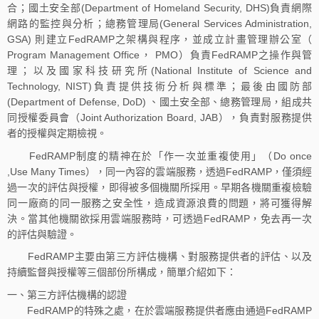
合；國土安全部(Department of Homeland Security, DHS)負責網際
網路的監控與分析；總務管理局(General Services Administration,
GSA) 則建立FedRAMP之架構與程序，並成立計畫管理辦公室（
Program Management Office， PMO）負責FedRAMP之操作與管
理；以及國家科技研究所(National Institute of Science and
Technology, NIST)負責提供技術分析與標準；最後由國防部
(Department of Defense, DoD) 、國土安全部、總務管理局，組成共
同授權委員會（Joint Authorization Board, JAB），負責對服務提供
者的授權與定期檢視。
FedRAMP制度的精神在於「作一次並重複使用」（Do once
,Use Many Times），同一內容的雲端服務，透過FedRAMP，僅須經
過一次的評估與授權，即得被多個機關所採用。早期各機關重複檢驗
同一廠商的同一服務之安全性，造成資源浪費的問題，將可獲得解
決。當其他機關欲採用雲端服務時，可透過FedRAMP，免去再一次
的評估與驗證。
FedRAMP主要由第三方評估機構、對服務提供者的評估、以及
持續監督與授權等三個部份所構成，簡單介紹如下：
一、第三方評估機構的認證
FedRAMP的特殊之處，在於雲端服務提供者應由通過FedRAMP