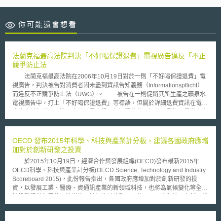
你可能還會想看
法蘭克福最高法院判決「不好喝保證退費」電視廣告違反「不正
競爭防止法
法蘭克福最高法院在2006年10月19日對於一則「不好喝保證退費」電
視廣告，判決被告對消費者因未盡到資訊告知義務（Informationspflicht）
而違反不正競爭防止法（UWG）。 被告在一則促銷其所生產之礦泉水
電視廣告中，打上「不好喝保證退費」等標語，但關於詳細退費資訊在電視
廣告中並無說明，進一步的退費資訊，如退費條件、如何退費等，是黏在寶
特瓶瓶身，需待消費者將此標籤撕下，才得以看到相關的退費資訊。原告是
符合不正競爭防止法（UWG）第8條第3項第2款「以促進工商利益為目的而
具備權利能力之工商團體」（Wettwerbsverband）；原告認為被告違反
OECD 發布2015年科學、科技與產業計分板，建議各國政府應增
「不正競爭防止法（UWG）」第4條第4款之規定：「未清楚標示引起消費
加對於創新研發之投資
者購買決心之促銷佸動的條件」。 法蘭克福最高法院（OLG Frankfurt
於2015年10月19日，經濟合作與發展組織(OECD)發布最新2015年
a.M.）首先確認被告所刊登之「不好喝保證退費」電視廣告已經符合不正競
OECD科學、科技與產業計分板(OECD Science, Technology and Industry
爭防止法第4條第4款「促銷活動」之構成要件。再者，法院認為在被告所刊
Scoreboard 2015)，此份報告指出，各國政府應增加對於創新研發的投
登之電視廣告及附在產品瓶身之退費條件標籤並不足以使消費者明確得知退
資，以發展工業、醫療、資通訊產業的新領域科技，也將為氣候變化等全球
費資訊。被告抗辯，基於現實因素，並無法將具體的保證退費條件一一細數
性挑戰提供急需的解決措施。該報告數據顯示，美國、日本和韓國在新一代
在電視廣告中；惟法蘭克福最高法院認為，即使消費者可以透過其他管道得
突破性科技方面具領先地位，即智慧製造材料、健康、資通訊技術這些有潛
到相關的退費資訊，亦無法補正被告在電視廣告中未盡到告知義務之缺失。
力改變現有進程的領域，尤其是韓國，最近在這些領域獲得了重大進展。自
對於此種類似噱頭之電子媒體行銷手法，是否可以只在產品瓶身明示退費規