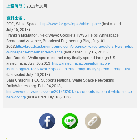
上稿時間：
2013年10月
資料來源：
FCC, White Space ,
http://www.fcc.gov/topic/white-space
(last visited
July.15, 2013).
Franklin McMahon, Next Wave: Google’s TVWS Helps Whitespace
Broadband Advance, Broadcast Engineering Blog, July. 01,
2013,
http://broadcastengineering.com/blog/next-wave-google-s-tvws-helps
-whitespace-broadband-advance
(last visited July 15, 2013)
Jon Brodkin, White space Internet may finally spread through US,
arstechnica, July. 10,2013,
http://arstechnica.com/information-
technology/2013/07/white-space -internet-may-finally-spread-through-us/
(last visited July. 16,2013)
Sam Churchill, FCC Supports National White Space Networking,
DailyWireless.org, Feb. 04,2013,
http://www.dailywireless.org/2013/02/04/fcc-supports-national-white-space-
networking/
(last visited July. 16,2013)