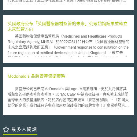
於安全威脅之信件並立即報警處理。警員 Young 和警官 Bensey 雖製作了
可使加密貨幣在懷俄明州進行交易或交換。此外，正於眾議院進行二審的
筆錄與提出搜索令 ( 授權令 ) 之申請，然而在將該等文件送交州檢察官辦公
HB0101法案預計將修正懷俄明州商業公司法（Business Corporations
室並經同意前， Young 即將該等文件傳真給 AOL 法務部門，一周後 AOL
Act），開放公司得使用區塊鏈來儲存資料並進行內部聯繫。又，尚待眾議
即提供 Freedman 之姓名、地址、電話號碼與其他許多與原告之 AOL 電子
院審議的SF0111法案預計使加密貨幣免於受州財產稅法之規範。
郵件帳號有關之訊息，原告因而提起訴訟，主張提供其帳戶資料之行為侵犯
英國政府公布「英國醫療器材監管的未來」公眾諮詢結果並確立
其隱私權，已違反美國憲法修正條文第四條。 法院認為在美國憲法修
未來監管方向
正條文第四條之意旨下，網路使用者不能合理期待其用戶資訊為其隱私權所
英國藥物及保健產品管理局（Medicines and Healthcare Products
及範圍，主要理由為當網路使用者申請使用服務前，用戶本身已在其本身知
Regulatory Agency, MHRA）於2022年6月22日公布「英國醫療器材監管的
悉之情況下將其資訊提供給 ISP 業者，使該 ISP 業者得以提供相關服務，且
未來之公眾諮詢政府回應」（Government response to consultation on the
AOL 已在其使用合約中註明，倘於其用戶或他人受有人身威脅 (physical
future regulation of medical devices in the United Kingdom），確立未來
threat) 之個別案例之情況下 ( 如同本案例事實 ) ， AOL 將提供用戶資訊，
醫材監管方向。本次諮詢收到將盡900件回應（民眾與業者大約各半），結
而「電子通訊隱私權法案 (The Electronic Communications Privacy Act) 」
果顯示民眾業者對於強化醫療器材安全監管的支持。 MHRA將強化
第 2510 條以下條文亦規定，於有人身損害之虞 (the risk of physical injury)
MHRA的執法權力，以確保病患安全，並且關注健康不平等議題並減少AI偏
之情況下，用戶資料之揭露即具正當性。
見問題；其監管設計上會考量歐盟和全球標準，並致力於建立英國符合性評
Mcdonald’s 品牌資產保衛策略
鑑（UK Conformity Assessed, UKCA）。MHRA於安全方面，將增加製造
商、進口商與經銷商的責任，並要求有英國地址的負責人對瑕疵商品負擔法
麥當勞公司已申請McDonald’s 與Logo- M用於咖啡，更於九月份將其
律責任（構成法律責任的要件與製造商同）。其亦將要求製造商賠償被不良
所販售的研磨咖啡與咖啡豆，以 “Mc Café” 申請商標註冊，意味著未來這間
事件影響的人、禁止行銷上使用引人錯誤之表示、導入醫材之單一識別碼
全球最大的漢堡連鎖店，將於店內甚或超市販售『麥當勞咖啡』。『如同大
（Unique Device Identifiers, UDI）與增加註冊所需提供之資料，且製造商
部份的企業，我們註冊許多商標用以保護我們的品牌資產！』麥當勞發言人
須建置上市後不良反應監測系統並回報統計上顯著的不良事件趨勢。創新方
Danya Proud表示這並非奇聞。 近幾年，麥當勞成功的因素在於擴展
面，MHRA欲增設「創新醫療器材上市管道」和「軟體醫材上市管道」，以
它們的飲料事業，引進優質咖啡與水果冰沙，而選擇在全球速食連鎖店成長
顧及創新與軟體醫材特殊需求。針對一般軟體醫材（software as a medical
緩慢的時候，進入袋裝咖啡市場，亦是個創新手法。 星巴克的商標申請亦
device, SaMD）與人工智慧軟體醫材（AI as a medical device, AIaMD）的
侵略性的跳脫普遍存在的咖啡廳而進入零售市場，一九九八年即開始自行經
最多人閱讀
監管，MHRA僅欲於法規中增加「軟體」的定義，其他規範將由指引的形式
營袋裝咖啡事業，今年七月販售於超市、藥妝店、量販店的咖啡市占率更由
公布。此外，其將AIaMD視為SaMD的一種，並不會額外訂定AIaMD相關規