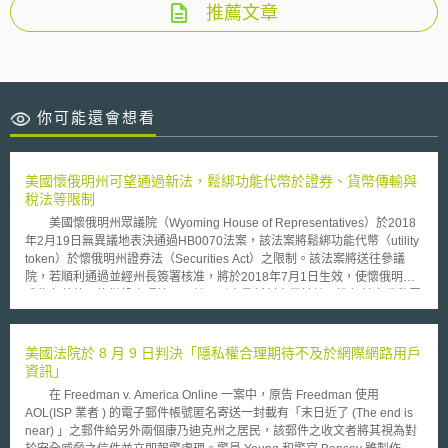
推薦文章
你可能還會想看
美國懷俄明州可望通過新法，鬆綁功能代幣於證券、貨幣傳輸與
稅法等限制
美國懷俄明州眾議院（Wyoming House of Representatives）於2018
年2月19日無異議地表決通過HB0070法案，該法案將鬆綁功能代幣（utility
token）於懷俄明州證券法（Securities Act）之限制。該法案將送往參議
院，若順利通過並經州長簽署核准，將於2018年7月1日生效，使懷俄明州
成為友善的區塊鏈投資環境，預計吸引大量新創事業於該州進行首次代幣眾
籌（Initial Coin Offerings, ICO）。 該法案針對功能代幣設有三種要
件，僅於符合三種要件者始能作為法案所稱的功能代幣，得免受證券法規
管。三種要件分別為：一、功能代幣之開發者和發行者不得將代幣作為投資
美國法院於 8 月 9 日判決「隱私權合理期待不及於網際網路用戶
而行銷；二、該代幣須可作為換取商品或服務之對價；三、該代幣之開發者
資訊」
或發行者不得主動進行附買回協議（repurchase agreement）或任何有意
在 Freedman v. America Online 一案中，原告 Freedman 使用
操縱代幣二級市場之價格之協議或策劃。 此外，懷俄明州另有三部有
AOL(ISP 業者 ) 的電子郵件帳號匿名寄送一封載有「末日近了 (The end is
關區塊鏈之法案亦正待審議，包含同樣甫經眾議院通過之HB0019法案，使
near) 」之郵件給另外兩個康乃迪克州之居民，該郵件之收文者將其視為對
加密貨幣免受懷俄明州貨幣傳輸法（Money Transmitters Act）規範，有望