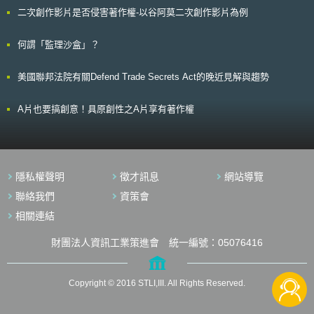
25.6 %提升至28.2 %。 其實，麥當勞早在五年前即以 “Mc Café”，擴
範。
二次創作影片是否侵害著作權-以谷阿莫二次創作影片為例
張咖啡與特色飲料事業，而此些利潤遠高於原本的速食餐點，且間接促使許
多顧客駐足停留店內，也許是眼看Dunkin` Donuts於超市與自家甜甜圈店強
力販售袋裝咖啡，讓麥當勞思考複製此模式。然而此舉也可能僅止為預防手
何謂「監理沙盒」？
段，如果麥當勞無意進入袋裝咖啡市場，“Mc Café ”商標也可以防止競爭者
以『麥當勞品牌』販售咖啡。
美國聯邦法院有關Defend Trade Secrets Act的晚近見解與趨勢
A片也要搞創意！具原創性之A片享有著作權
隱私權聲明
徵才訊息
網站導覽
聯絡我們
資策會
相關連結
財團法人資訊工業策進會 統一編號：05076416
Copyright © 2016 STLI,III. All Rights Reserved.