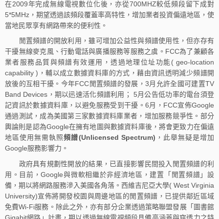
在2009年完成無線電視數位化後，亦從700MHZ較低頻段留下成對
5*5MHz，期望透過該頻段覆蓋率高特性，增加業者投資偏遠地區，使
當地民眾享有網路帶來的便利性。
閒置頻譜的開放利用，雖可增加公益性與頻譜使用性，但亦存有
干擾無線麥克風、行動電話與廣播服務等服務之虞。FCC為了兼顧各
業者服務品質與頻譜有效運用，透過地理位址功能( geo-location
capability )，輔以成立數據資料庫的方式，藉由資訊透明減少頻譜開
放後的互相干擾。今年FCC閒置頻譜的發展，3月允許全國可建置TV
Band Devices，期以迅速活化頻譜利用； 5月公告低功率的電台須登
記資訊於數據資料庫，以避免服務受到干擾。6月，FCC宣佈Google
通過測試，成為美國第三家數據資料庫業者，增加服務競爭性。部分
輿論則是認為Google在擁有地圖與數據資料庫後，將會更致力在偏遠
地區使用無需執照
頻譜(Unlicensed Spectrum)
，此舉無疑是增加
Google服務影響力。
政府具有規劃性開放的結果，已直接影響民間投入閒置頻譜的利
用。目前，Google與微軟相繼於非經濟地區，建置「閒置頻譜」設
備，期以將網路服務滲入美國各角落。西維吉尼亞大學( West Virginia
University)宣佈將開發校園與周邊地區的閒置頻譜，已提供鄰近區域
免費Wi-Fi服務。除此之外，亦有部分企業透過策略聯盟發展「圖書館
Gigabit網路」計畫，期以透過無線電視頻段具備高涵蓋與穿透力之特