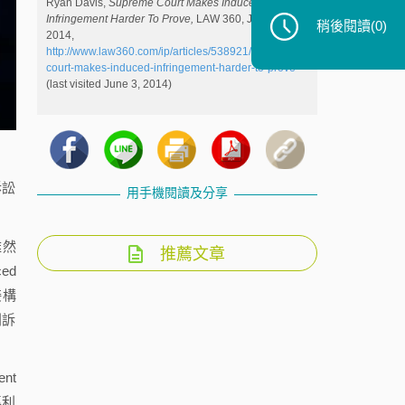
Ryan Davis,
Supreme Court Makes Induced
Infringement Harder To Prove,
LAW 360, June 3,
稍後閱讀
(0)
2014,
http://www.law360.com/ip/articles/538921/supreme-
court-makes-induced-infringement-harder-to-prove
(last visited June 3, 2014)
訴訟
用手機閱讀及分享
雖然
推薦文章
ed
接構
利訴
nt
專利