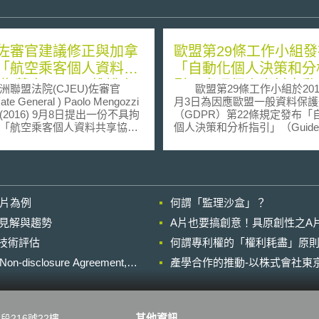
佐審官建議修正與加拿
歐盟第29條工作小組發
「航空乘客個人資料共
「自動化個人決策和分
議(草案)」，以維護人
引」處理個人資料自動
盟法院(CJEU)佐審官
歐盟第29條工作小組於2017
策與資料剖析風險問題
ate General ) Paolo Mengozzi
月3日為因應歐盟一般資料保護
2016) 9月8日提出一份不具拘
（GDPR）第22條規定發布「
「航空乘客個人資料共享協議
個人決策和分析指引」（Guideli
 European Union on the
on Automated individual decisi
er and processing of passenger
making and Profiling for the pu
ecord data (“PNR
of Regulation 2016/679，201
ement”)) 法律意見，認為協議應
日進一步修正，下稱指引），
盟憲章有關人權之基本原則。
個人資料自動化決策（automat
影片為例
何謂「監理沙盒」？
律意見為歐洲聯盟法院首次就
decision-making）和個人檔
議草案，檢視與歐盟憲章有關
（Profiling）的建立。 指引分為
的晚近見解與趨勢
A片也要搞創意！具原創性之A
 [背景] PNR協議
五個部分與最佳實踐建議，旨
進行技術評估
2010年5月開始協商，2014年6
何謂專利權的「權利耗盡」原則
資料控制者（controller）合乎
日簽署。主要以反恐為目的讓歐
對個人資料自動化決策和分析
losure Agreement,
產學合作的推動-以株式會社東京
拿大交換航空乘客資訊(包括旅
求，內容包括下幾點：1.定義
、旅行日期、行程記錄、機
決策和分析，以及GDPR對這
繫資訊、旅行社等其他有關資
的處理方法；2.對GDPR第22
除加拿大之外，歐盟亦與美國、
於自動化決策的具體規定；3.
其他資訊
段216號22樓