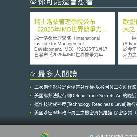
你可能還會想看
瑞士洛桑管理學院公布
歐盟
《2025年IMD世界競爭力年
大之
報》
享協
瑞士洛桑管理學院（International
歐洲聯
權
Institute for Management
(Advoc
Development, IMD）於2025年6月17
於今年(
日發布《2025年IMD世界競爭力年
束力之
報》（IMD World Competitiveness
(草案)」(
Yearbook），針對全球69個國家與地
transf
區，從「經濟表現」、「政府效
name r
最多人閱讀
能」、「企業效能」及「基礎建設」
Agre
四大面向進行綜合評比，瑞士、新加
遵守歐
二次創作影片是否侵害著作權-以谷阿莫二次創作
坡與香港分列前三，展現其制度穩定
此份法
性與政策應變能力的優勢。 排名第一
國際協
美國聯邦法院有關Defend Trade Secrets Act
的瑞士，擁有強健的制度架構，且其
規範之一致性。
「政府效能」與「基礎建設」表現卓
運作技術成熟度(Technology Readiness Level)
草案於
越，然瑞士在「經濟表現」與「企業
月25
美國涉密聯邦政府員工之機密資訊維護-保密協議（Non-disc
效能」表現略有下滑，主要與公共採
盟與加
NDA）之使用
購制度的透明度相關，當地企業反
客姓名
映，公共部門合約對外國投標者開放
票、聯
程度不足，限制市場競爭並影響外資
訊)。
台北市106敦化南路二