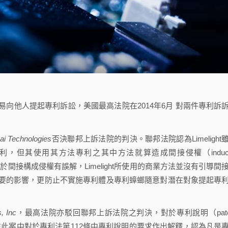
他人提起專利訴訟，美國最高法院在2014年6月 對兩件專利訴
ai Technologies
否決聯邦上訴法院的判決。聯邦法院認為Limelight
利，但其使用其方法專利之其中方法就算造成間接侵權（induc
決對於間接構成侵權有誤解，Limelight所使用的商業方法並沒有引導間
要的影響，更防止不實施專利體及專利蟑螂隨意對潛在對象提起專
s, Inc
，最高法院亦駁回聯邦上訴法院之判決，對於專利說明（pate
院在此案中對於專利法第112條中專利說明的要求作出解釋，認為凡是