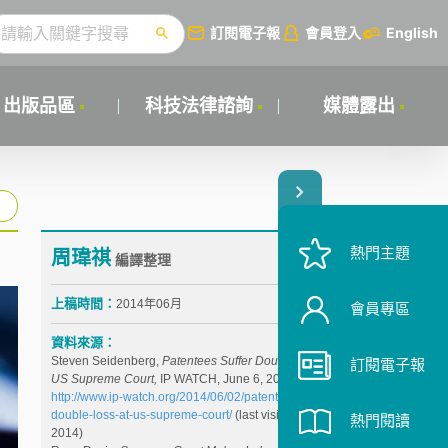
訂閱電子報
會員登入
English
出版品區
科技法律諮詢
媒體露出
熱門主題
周瑋祺
編譯整理
上稿時間：
2014年06月
會員專區
資料來源：
Steven Seidenberg,
Patentees Suffer Double Loss At
訂閱電子報
US Supreme Court,
IP WATCH, June 6, 2014,
http://www.ip-watch.org/2014/06/02/patentees-suffer-
double-loss-at-us-supreme-court/
(last visited June 3,
熱門閱讀
2014)