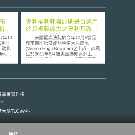
布
專利權利耗盡原則是否適用
析指
於具複製能力之專利基改種
化決
子? 待美國最高法院判定
年10
美國最高法院於今年10月5號受
規則
理來自印第安那州種植大豆農民
自動化
(Vernon Hugh Bowman)之上訴，該農
nes
民於2011年9月被美國聯邦巡迴上訴
on-
法院判定侵害Monsanto 公司的種子
rposes
專利權，須賠償美金84,456元。
8年2月6
Monsanto 公司的專利種子”Roundup
處理對
Ready Seed”為一種經基因改造能夠
ed
抵抗除草劑之種子。藉由此種技術讓
案剖析
Monsanto 公司成為世界最大的種子
公司。為了確保農民每年度必須重新
片享有著作權
在幫助
經由合法受權經銷商購買專利種子，
?
GDPR
而非使用上一季收成後所留存的種
的要
子，想要種植Monsanto 公司受專利
大學TLO為例-
自動化
保護的基因改造種子的農民必須同意
些概念
不會將收成後取得的種子再用來種
條中關
植。 於此案中，Monsanto 公司
對自動
認為上訴人Bowman種植由糧倉(grain
連結