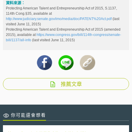
資料來源：
Protecting American Talent and Entrepreneurship Act of 2015, S.1137,
114th Cong.§35, available at
http://www.judiciary.senate.gov/imo/media/doc/PATENT%20Act.pdf
(last
visited June 11, 2015)
Protecting American Talent and Entrepreneurship Act of 2015 (amended
2015), available at
https://www.congress.gov/bill/114th-congress/senate-
bill/1137/all-info
(last visited June 11, 2015)
推薦文章
你可能還會想看