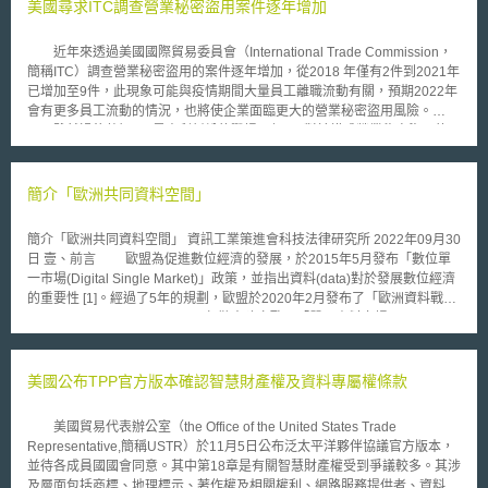
美國尋求ITC調查營業秘密盜用案件逐年增加
近年來透過美國國際貿易委員會（International Trade Commission，
簡稱ITC）調查營業秘密盜用的案件逐年增加，從2018 年僅有2件到2021年
已增加至9件，此現象可能與疫情期間大量員工離職流動有關，預期2022年
會有更多員工流動的情況，也將使企業面臨更大的營業秘密盜用風險。
雖然過往熟知ITC是專利糾紛的戰場，但ITC對於構成營業秘密盜用的
「不公平行為」也有管轄權。尋求ITC營業秘密盜用調查和傳統聯邦或州法
院訴訟相比的好處包括：(1) ITC可管轄在發生在美國以外的營業秘密盜用行
為、(2) ITC調查時間短，平均在15-18個月會做出處置、(3) 向ITC尋求救濟
簡介「歐洲共同資料空間」
時間未有限制，聯邦或州法院則會要求在發現或應該發現營業秘密盜用行為
起3-5年內應提出。 若ITC對於營業秘密盜用調查成立，請求人可取得
簡介「歐洲共同資料空間」 資訊工業策進會科技法律研究所 2022年09月30
排除令（exclusion order）禁止因盜用營業秘密產生的商品進入美國，也可
日 壹、前言 歐盟為促進數位經濟的發展，於2015年5月發布「數位單
取得制止令（cease-and-desist order）停止已在美國的被訴產品銷售。雖
一市場(Digital Single Market)」政策，並指出資料(data)對於發展數位經濟
然ITC不能提供金錢賠償，但企業可同時向聯邦或州法院提出訴訟請求金錢
的重要性 [1]。經過了5年的規劃，歐盟於2020年2月發布了「歐洲資料戰略
賠償，且與專利案件不同，ITC關於營業秘密調查的勝利對於尋求金錢賠償
(European Data Strategy)」，勾勒出建立歐洲「單一資料市場(single data
的地方法院訴訟具有排他性影響（preclusive effect）。 因此，當面臨
market)」的具體措施與進程。 歐盟執委會(European Commission)在
營業秘密盜用者不在美國或需要在短時間取得調查結果的情況，尋求ITC營
「歐洲資料戰略」中指出，為確保歐洲數位經濟的競爭力，應採取相關措施
業秘密盜用調查對企業會是有利的做法。 「本文同步刊登於TIPS網站
創造一個有吸引力的市場環境，其目標就是建立「歐洲共同資料空間
美國公布TPP官方版本確認智慧財產權及資料專屬權條款
（https://www.tips.org.tw）」
(Common European data space)」[2] 。本文以下將介紹「歐洲共同資料空
間」的發展背景與現況。 資料來源：作者自繪 圖一 「歐洲共同資料空間」
美國貿易代表辦公室（the Office of the United States Trade
的政策發展脈絡 貳、「歐洲共同資料空間」的發展背景 一、源起 歐盟
Representative,簡稱USTR）於11月5日公布泛太平洋夥伴協議官方版本，
期待能建立一個真正單獨且對全世界開放的資料市場，各類資料能安全地存
並待各成員國國會同意。其中第18章是有關智慧財產權受到爭議較多。其涉
放其中，企業可輕易地近用高品質的產業資料，以加速企業的成長並創造更
及層面包括商標、地理標示、著作權及相關權利、網路服務提供者、資料專