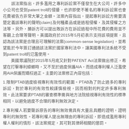
該法案指出，許多濫用之專利訴訟案不僅發生在大公司，許多中
小公司也受到patent troll的侵擾，也許即使不著名的專利訴訟案也會
花費被告方非常大筆之金額。法案內容指出，提起專利訴訟方需要清
楚定義該專利的聲明(claim)及何種產品或是過程侵權，及其侵權之方
法等。另外，勝訴方可以提出敗訴方在訴訟過程中所花費的費用並不
客觀上合理等聲明。美國政府於2015年5月初表示支持該項提案，且
認為該法案是合理且可理解的法案(common-sense legislation)，並希
望能於今年簽訂通過該法案於國家專利法中，讓美國專利法系統不受
到patent troll的氾濫使用。
美國眾議院於2015年5月底又針對PATENT Act法案做出修正，希
望在打擊專利蟑螂時，又不至於過度保護AIA，而造成專利權人泛濫使
用AIA保護而矯枉過正。主要的法案修正內容包括：
1.限制PTAB過度檢視專利有效性的範圍。PTAB為了防止過多的專利
訴訟，對於專利的有效性較謹慎檢視，因而相對的判定許多專利無
效。此法案要求PTAB的審查標準需與地方法院檢視專利有效性的標準
相同，以避免過度不合理的專利無效決定。
2.專利權人若要聲訴原告的專利無效需具有大量且具體的證明，證明
專利的無效性。若專利權人提出無理由的專利訴訟，即造成濫用專利
權人權利的情形，該法案規定，其可對其律師相關的懲罰。