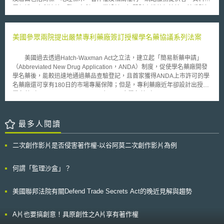
高的經濟價值[3]。在此資料空間中，資料的使用需要符合歐盟的法規，且所
屬保護、專利連結、發明專利、工業設計、智慧財產權執行等等。其重點如
有資料驅動(data-driven)之服務和產品應符合歐洲「數位單一市場」的規
下： （1）商標：TPP規定不得以視覺可感知的標識作為申請商標註冊的要
範。因此，歐盟陸續制定相關法律和標準，建設相關基礎設施，期望能促進
件。 （2）地理標示：TPP要求提供適當及公開的程序來保護地理標示。
更多的資料在歐盟境內儲存和處理[4] 。歐盟執委會初期以「歐洲開放科學
（3）著作權及相關權利：其中最重要者為將著作、表演或錄音物的著作權
美國參眾兩院提出嚴禁專利藥廠簽訂授權學名藥協議系列法案
雲(European Open Science Cloud, EOSC)」的經驗為基礎[5] ，聚焦9個重
保護期間，延長至70年。 （4）網路服務提供者：TPP要求對ISP業者提供
點產業領域發展資料空間，其介紹如下表： 表一：「歐洲共同資料空間」9
法律誘因，免除其可能擔負的共同侵權責任，鼓勵其與著作權人合作，共同
個重點產業領域 產業/領域 發展資料空間的目標 1 工業/製造業資料空間 挖
美國過去透過Hatch-Waxman Act之立法，建立起「簡易新藥申請」
遏止網路侵權。 （5）資料專屬保護：TPP要求對農藥或醫藥品提供資料專
掘「非個人資料」的潛在價值，以強化歐盟工業的競爭力，預計在2027年
（Abbreviated New Drug Application，ANDA）制度，促使學名藥廠開發
屬保護，保護期間為新化學性農藥至少10年；新成分新藥至少5年；已知藥
可以創造1.5兆歐元的產值 2 綠色協議(Green Deal)資料空間 支持氣候變
學名藥後，能較迅速地通過藥品查驗登記，且首家獲得ANDA上市許可的學
品之新適應症、新複方或新投藥方法之臨床資料至少3年；新生物藥品至少8
遷、循環經濟、零污染、生物多樣性等行動 3 交通移動(Mobility)資料空間
名藥廠還可享有180日的市場專屬保障；但是，專利藥廠近年卻設計出授權
年或5年（併同其他有效保護市場機制）。 （6）專利連結：TPP要求建立
強化運輸和交通移動資料庫的近用、整合、共享，確保歐盟的智慧運輸系統
學名藥（Authorized Generic Drug）、原廠學名藥（Rebranded Generic
專利連結制度。 （7）發明專利制度：其中較為重要者為TPP規定優惠期期
在全球的領先地位。 4 健康資料空間[6] 提升疾病預防、檢測、治療的發
Drug）和專利與學名藥訴訟和解協議（Brand-Generic Litigation
間為本國申請案申請日前1年，且不限制公開的行為態樣。對於審查不合理
展，促進實證醫學發展的加速 5 金融資料空間 提升金融領域的資料共享、
Settlement）等智慧財產權管理策略，用以瓜分專利到期後的學名藥市場。
遲延者，應補償其專利期限。 （8）工業設計：TPP要求應提供物品部分設
創新、市場透明度、永續金融 6 能源資料空間 透過安全和可信任的方式進
為了矯正此種實務發展，今（2007）年初美國參眾兩院先後提出內容
最多人閱讀
計之保護。 （9）智慧財產權保護的執行：TPP規定法院有權判決敗訴方負
行跨部門的資料共享，提升資料的可利用性，促進低碳的落實 7 農業資料空
一致的「公平處方藥競爭法案」（Fair Prescription Drug Competition Act,
擔訴訟及律師費用費用；透過行政、司法及海關等層面採取迅速保全措施等
間 透過對農業生產等資料的分析，提升農業部門的競爭力。 8 公行(Public
S.438）和「修正聯邦食品藥品化妝品法禁止授權學名藥上市法案」（To
等。
二次創作影片是否侵害著作權-以谷阿莫二次創作影片為例
administrations)資料空間 提高政府支出的透明性和問責，強化政府科技、
amend the Federal Food, Drug, and Cosmetic Act to prohibit the
法遵科技、法律科技的應用 9 技能(Skills) 資料空間 降低教育培訓體系和勞
marketing of authorized generic drugs, H.R.806），禁止專利藥廠自行或
動市場需求的落差 資料來源：整理自歐盟執委會2022年2月發布的工作報告
間接製造銷售原廠學名藥，或是授權第三人製造銷售授權學名藥，企圖透過
何謂「監理沙盒」？
二、設計原則 歐盟執委會原訂於2020年第4季提出「歐洲共同資料空
立法方式，確保首家提出ANDA的學名藥廠，在其所獲180日市場專屬期間
間」的具體規劃，但進度有所延遲。2021年3月歐盟理事會（European
內，不會因專利藥廠利用推出原廠或授權學名藥之策略而稀釋掉該學名藥的
美國聯邦法院有關Defend Trade Secrets Act的晚近見解與趨勢
Council）認為需要加速建立共同資料空間，並請歐盟執委會說明各產業領
市佔率。但本法案未禁止專利藥廠與獲得市場專屬保護的學名藥廠簽訂類似
域資料空間的進展及未來需要採取的必要措施。[7] 根據歐盟執委會
協議；假使該學名藥廠經商業判斷後寧願與專利藥廠簽訂協議，僅需依現行
2022年2月出版的工作報告指出，所謂的資料空間可以定義為相互信任夥伴
規範將該協議通報FTC和司法部即可。 美國參議院亦提出「保護可負擔
A片也要搞創意！具原創性之A片享有著作權
間的一種資料關係，參與夥伴在儲存和共享資料時必須適用相同的標準和規
學名藥取得法案」（Preserve Access to Affordable Generics Act,