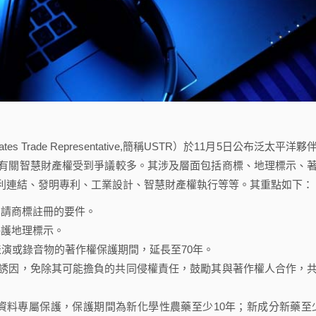
tates Trade Representative,簡稱USTR）於11月5日公布泛太平洋夥
是有關智慧財產權受到爭議較多。其涉及層面包括商標、地理標示、
利連結、發明專利、工業設計、智慧財產權執行等等。其重點如下：
申請商標註冊的要件。
保護地理標示。
演或錄音物的著作權保護期間，延長至70年。
法律誘因，免除其可能擔負的共同侵權責任，鼓勵其與著作權人合作，
資料專屬保護，保護期間為新化學性農藥至少10年；新成分新藥至