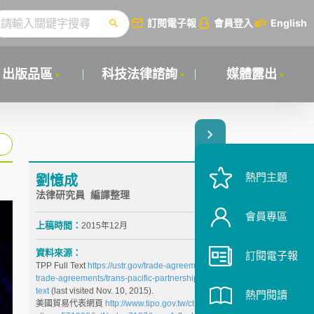
訂閱電子報
會員登入
English
出版品區
科技法律諮詢
媒體露出
熱門主題
劉憶成
法律研究員 編譯整理
會員專區
上稿時間：
2015年12月
資料來源：
訂閱電子報
TPP Full Text
https://ustr.gov/trade-agreements/free-
trade-agreements/trans-pacific-partnership/tpp-full-
text
(last visited Nov. 10, 2015).
熱門閱讀
美國貿易代表網頁
http://www.tipo.gov.tw/ct.asp?