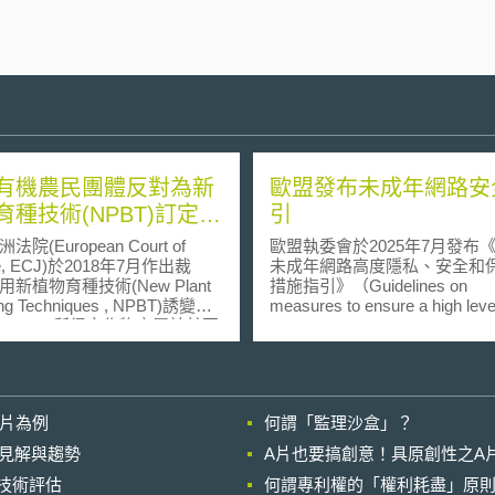
有機農民團體反對為新
歐盟發布未成年網路安
育種技術(NPBT)訂定新
引
(European Court of
歐盟執委會於2025年7月發布
ce, ECJ)於2018年7月作出裁
未成年網路高度隱私、安全和
新植物育種技術(New Plant
措施指引》（Guidelines on
ng Techniques , NPBT)誘變
measures to ensure a high level
agenesis)所得之作物亦屬於基因
privacy, safety and security for
genetically modified
minors online，下稱指引），
nism , GMO)，因此須適用歐盟
《數位服務法》（Digital Servic
改造生物管制指令(GMO
Act）第28條未成年網路保護
ve 2001/18/EC)。 對於不
成年人可存取的網路平臺提供
影片為例
何謂「監理沙盒」？
源基因添加的新植物育種技
取適當措施確保未成年人享有
否應視為基因改造生物，並需
私及安全保障，且不應迫使數
的晚近見解與趨勢
A片也要搞創意！具原創性之A
添加外源基因之基因改造生物
提供者為評估使用者是否為未
進行技術評估
框架，對此引發了強烈的討
何謂專利權的「權利耗盡」原則
而處理額外的個人資料，前述