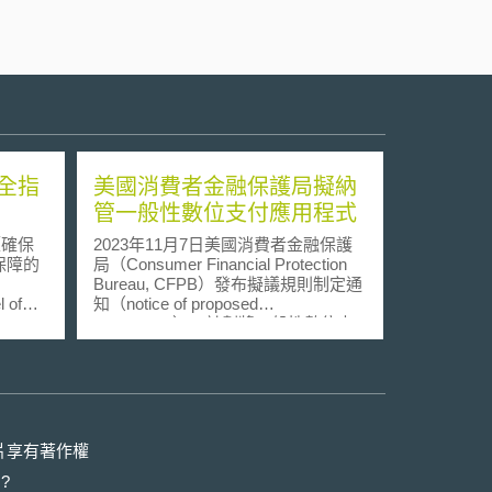
全指
美國消費者金融保護局擬納
管一般性數位支付應用程式
《確保
2023年11月7日美國消費者金融保護
保障的
局（Consumer Financial Protection
Bureau, CFPB）發布擬議規則制定通
 of
知（notice of proposed
rulemaking），計劃將一般性數位支
依據
付應用程式提供者的「較大參與者」
es
（larger participants）納入監管，基
規定，未
於非銀行支付市場對消費者的日常金
者應採
融生活日益重要，考量相關消費者保
高度隱
護風險，而有必要將此類支付公司納
位平臺
入《消費者金融保護法》
片享有著作權
成年人
（Consumer Financial Protection Act,
?
指引目
CFPA）的監管範圍。 根據擬議規