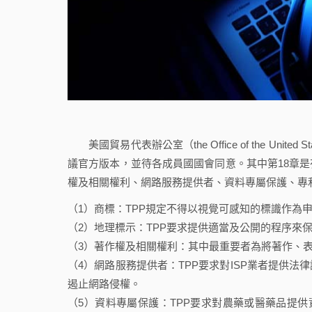
美國貿易代表辦公室（the Office of the United S
議官方版本，並待各成員國國會同意。其中第18章
權及相關權利、網路服務提供者、資料專屬保護、專
（1）商標：TPP規定不得以視覺可感知的標識作為
（2）地理標示：TPP要求提供適當及公開的程序來
（3）著作權及相關權利：其中最重要者為將著作、表
（4）網路服務提供者：TPP要求對ISP業者提供
遏止網路侵權。
（5）資料專屬保護：TPP要求對農藥或醫藥品提供