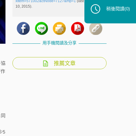
xItem=571002&ctNode=7127&mp=1
(last visited Nov.
10, 2015).
稍後閱讀
(0)
用手機閱讀及分享
推薦文章
伴協
著作
共同
少5