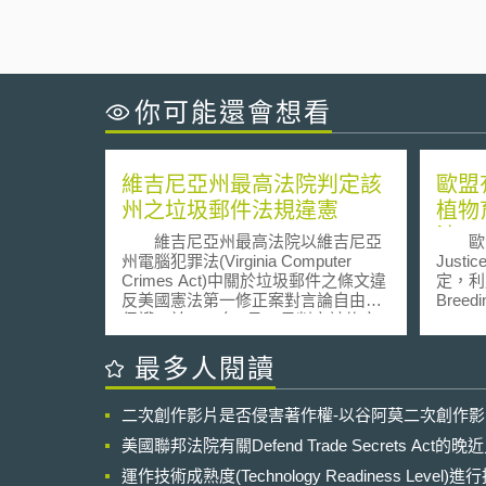
你可能還會想看
維吉尼亞州最高法院判定該
歐盟
州之垃圾郵件法規違憲
植物
法
維吉尼亞州最高法院以維吉尼亞
歐洲法院
州電腦犯罪法(Virginia Computer
Justi
Crimes Act)中關於垃圾郵件之條文違
定，利用
反美國憲法第一修正案對言論自由之
Breedi
保護，於2008年9月12日判定該條文
(mut
違憲。 2003年時，維吉尼亞州檢
改造生物(
方為追查垃圾郵件發送人，而搜索居
orga
最多人閱讀
住於加州地區之Jeremy Jaynes，據
的基因
信Jeremy Jaynes透過發送垃圾郵件
Directi
二次創作影片是否侵害著作權-以谷阿莫二次創作
每月可獲利達75萬美元。在該次搜索
涉及外
過程中，維吉尼亞州檢方發現Jeremy
術，是
美國聯邦法院有關Defend Trade Secrets Act
Jaynes持有大量電子郵件位址資訊以
獨立於
及上百萬美國線上公司(AOL)用戶之
運作技術成熟度(Technology Readiness Level)
另制定