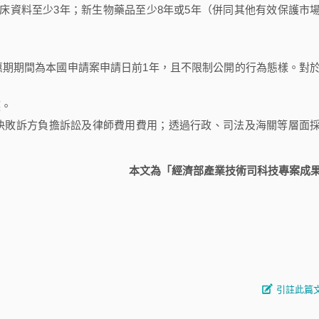
床資料至少3年；新生物藥品至少8年或5年（併同其他有效保護市
惠期期間為本國申請案申請日前1年，且不限制公開的行為態樣。對
護。
判決敗訴方負擔訴訟及律師費用費用；透過行政、司法及海關等層面
本文為「經濟部產業技術司科技專案成
引註此篇